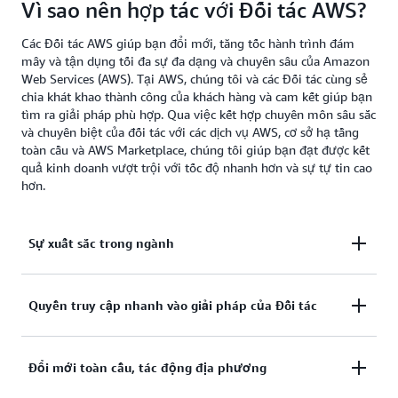
Vì sao nên hợp tác với Đối tác AWS?
Các Đối tác AWS giúp bạn đổi mới, tăng tốc hành trình đám
mây và tận dụng tối đa sự đa dạng và chuyên sâu của Amazon
Web Services (AWS). Tại AWS, chúng tôi và các Đối tác cùng sẻ
chia khát khao thành công của khách hàng và cam kết giúp bạn
tìm ra giải pháp phù hợp. Qua việc kết hợp chuyên môn sâu sắc
và chuyên biệt của đối tác với các dịch vụ AWS, cơ sở hạ tầng
toàn cầu và AWS Marketplace, chúng tôi giúp bạn đạt được kết
quả kinh doanh vượt trội với tốc độ nhanh hơn và sự tự tin cao
hơn.
Sự xuất sắc trong ngành
AWS có trên 120 Đối tác chuyên môn trên khắp các
Quyền truy cập nhanh vào giải pháp của Đối tác
ngành bao gồm chăm sóc sức khỏe, công nghiệp ô
tô, khoa học đời sống, dịch vụ tài chính và nhiều
AWS Marketplace cung cấp hàng nghìn sản phẩm và
Đổi mới toàn cầu, tác động địa phương
ngành khác. Mạng lưới Đối tác chuyên ngành của
dịch vụ chuyển đổi từ Đối tác AWS trên khắp các nhu
chúng tôi kết hợp chuyên môn sâu rộng về lĩnh vực