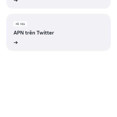
 kết nối
Xã hội
APN trên Twitter
ới nhất