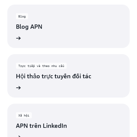
Blog
Blog APN
bài viết
Trực tiếp và theo nhu cầu
Hội thảo trực tuyến đối tác
c tuyến
Xã hội
APN trên LinkedIn