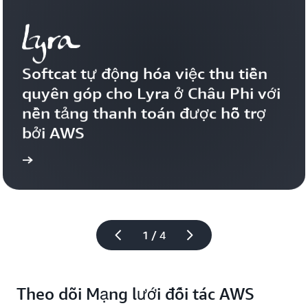
Softcat tự động hóa việc thu tiền 
quyên góp cho Lyra ở Châu Phi với 
nền tảng thanh toán được hỗ trợ 
bởi AWS
thêm
Tìm hiểu 
1 / 4
Theo dõi Mạng lưới đối tác AWS