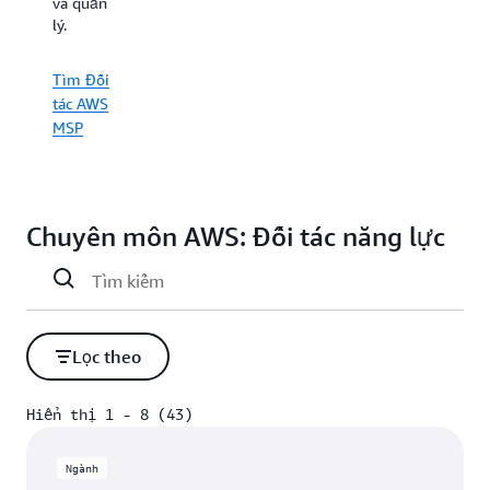
và quản
công
lượng
lý.
việc.
công
việc.
Tìm Đối
tác AWS
MSP
Chuyên môn AWS: Đối tác năng lực
Lọc theo
Hiển thị 1 - 8 (43)
Hiển thị 1 - 8 (43)
Ngành