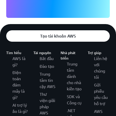
Tạo tài khoản AWS
Tìm hiểu
Tài nguyên
Nhà phát
Trợ giúp
AWS là
Bắt đầu
triển
Liên hệ
Trung
gì?
với
Đào tạo
tâm
chúng
Điện
Trung
dành
tôi
toán
tâm tin
cho nhà
đám
Gửi
cậy AWS
kiến tạo
mây là
phiếu
Thư
SDK và
gì?
yêu cầu
viện giải
Công cụ
hỗ trợ
AI trợ lý
pháp
.NET
ảo là gì?
AWS
AWS