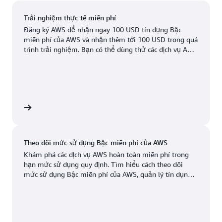
Miền Tây Hoa Kỳ (Bắc California)
Atlanta. GA
Newark, New Jersey
Trải nghiệm thực tế miễn phí
Miền Đông Hoa Kỳ (Bắc Virginia)
Đăng ký AWS để nhận ngay 100 USD tín dụng Bậc
Boston, Massachusetts
Palo Alto, California
miễn phí của AWS và nhận thêm tới 100 USD trong quá
Miền Đông Hoa Kỳ (Ohio)
trình trải nghiệm. Bạn có thể dùng thử các dịch vụ AWS
Chicago, Illinois
Phoenix, Arizona
Miền Tây Hoa Kỳ (Oregon)
hoàn toàn miễn phí trong tối đa 6 tháng. Bạn chỉ trả
phí khi đã sẵn sàng mở rộng quy mô.
Đã có
Sắp ra mắt
Columbus, Ohio
Philadelphia,
Pennsylvania
Dallas/Fort Worth,
Texas
Portland, Oregon
iễn phí
Denver, Colorado
Querétaro, Mexico
Theo dõi mức sử dụng Bậc miễn phí của AWS
Hayward, California
Salt Lake City, Utah
Khám phá các dịch vụ AWS hoàn toàn miễn phí trong
hạn mức sử dụng quy định. Tìm hiểu cách theo dõi
Houston, Texas
San Jose, California
mức sử dụng Bậc miễn phí của AWS, quản lý tín dụng
và thiết lập cảnh báo chi phí trong phần hướng dẫn 10
Jacksonville, Florida
Seattle, Washington
phút này.
Kansas City, Missouri
South Bend, Indiana