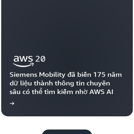
Siemens Mobility đã biến 175 năm 
dữ liệu thành thông tin chuyên 
sâu có thể tìm kiếm nhờ AWS AI
uyện
Xem câu ch