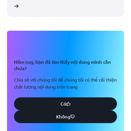
Los Angeles, California
St. Louis, Missouri
ng dẫn
Miami, Florida
Vịnh Tampa, Florida
Minneapolis, Minnesota
Toronto, Ontario
Montreal, Quebec
Washington D.C.
Nashville, Tennessee
Hôm nay, bạn đã tìm thấy nội dung mình cần
chưa?
Chia sẻ với chúng tôi để chúng tôi có thể cải thiện
chất lượng nội dung trên trang
Có
Không