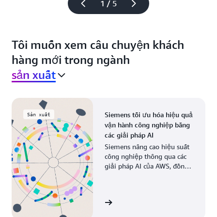
1 / 5
Tôi muốn xem câu chuyện khách
hàng mới trong ngành
sản xuất
Siemens tối ưu hóa hiệu quả
Sản xuất
vận hành công nghiệp bằng
các giải pháp AI
Siemens nâng cao hiệu suất
công nghiệp thông qua các
giải pháp AI của AWS, đồng
thời hiện đại hóa quy trình
sản xuất trên toàn cầu.
Xem câu chuyện