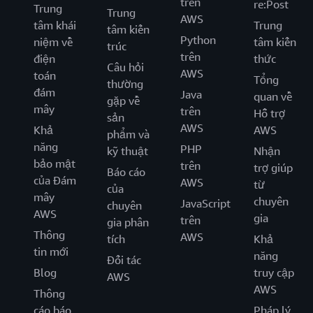
trên
re:Post
Trung
Trung
AWS
tâm khái
Trung
tâm kiến
Python
niệm về
tâm kiến
trúc
trên
điện
thức
Câu hỏi
AWS
toán
Tổng
thường
đám
Java
quan về
gặp về
mây
trên
Hỗ trợ
sản
AWS
Khả
AWS
phẩm và
năng
PHP
kỹ thuật
Nhận
bảo mật
trên
trợ giúp
Báo cáo
của Đám
AWS
từ
của
mây
chuyên
JavaScript
chuyên
AWS
gia
trên
gia phân
Thông
AWS
tích
Khả
tin mới
năng
Đối tác
Blog
truy cập
AWS
AWS
Thông
cáo báo
Pháp lý