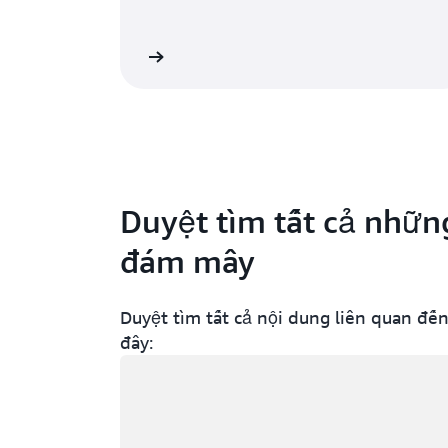
lệnh được định sẵn. AI giao tiếp có thể nhận
biết mọi loại thông tin đầu vào bằng lời nói
và văn bản, bắt chước tương tác của con
 AI giao tiếp tại đây
người, hiểu và phản hồi các truy vấn bằng
nhiều ngôn ngữ khác nhau.
Duyệt tìm tất cả nhữn
đám mây
Duyệt tìm tất cả nội dung liên quan đế
đây:
Đang tải