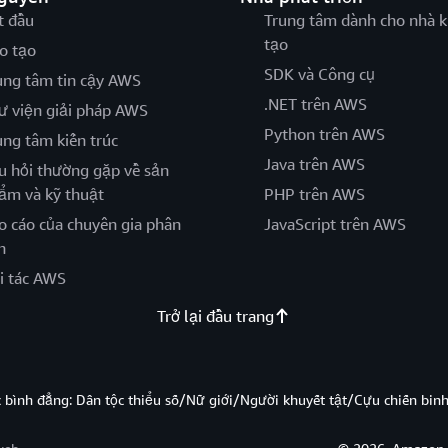
t đầu
Trung tâm dành cho nhà k
tạo
o tạo
SDK và Công cụ
ung tâm tin cậy AWS
.NET trên AWS
ư viện giải pháp AWS
Python trên AWS
ung tâm kiến trúc
Java trên AWS
u hỏi thường gặp về sản
ẩm và kỹ thuật
PHP trên AWS
o cáo của chuyên gia phân
JavaScript trên AWS
h
i tác AWS
Trở lại đầu trang
̣c bình đẳng: Dân tộc thiểu số/Nữ giới/Người khuyết tật/Cựu chiến bi