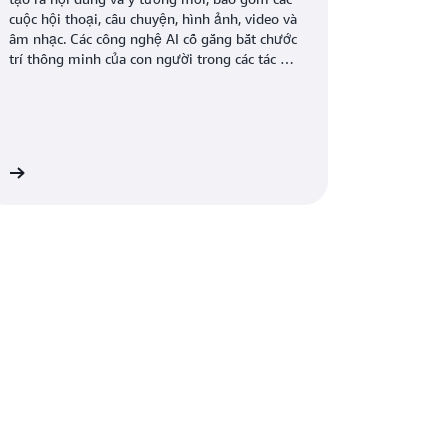
cuộc hội thoại, câu chuyện, hình ảnh, video và
âm nhạc. Các công nghệ AI cố gắng bắt chước
trí thông minh của con người trong các tác vụ
điện toán phi truyền thống như nhận dạng
hình ảnh, xử lý ngôn ngữ tự nhiên (NLP) và
dịch thuật. AI tạo sinh có thể được đào tạo để
học ngôn ngữ của con người, ngôn ngữ lập
trình hoặc bất kỳ chủ đề phức tạp nào. AI tạo
ây
sinh sử dụng lại dữ liệu đào tạo để giải quyết
các vấn đề mới. AI tạo sinh có thể được sử
dụng cho nhiều mục đích khác nhau, chẳng
hạn như chatbot, tạo nội dung đa phương
tiện, phát triển và thiết kế sản phẩm.