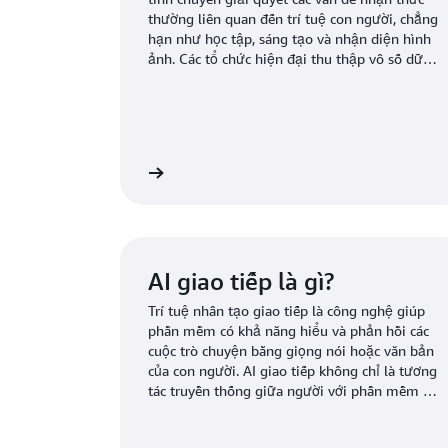
thường liên quan đến trí tuệ con người, chẳng
hạn như học tập, sáng tạo và nhận diện hình
ảnh. Các tổ chức hiện đại thu thập vô số dữ
liệu từ nhiều nguồn khác nhau như cảm biến
thông minh, nội dung do con người tạo, công
cụ giám sát và bản ghi hệ thống. Mục tiêu của
AI là tạo ra các hệ thống tự học có thể tìm ra
ý nghĩa của dữ liệu. Sau đó, AI áp dụng kiến
 tuệ nhân tạo tại đây
Đọc thêm về Tạo câu l
thức thu được để giải quyết các vấn đề mới
theo cách giống như con người.
AI giao tiếp là gì?
Trí tuệ nhân tạo giao tiếp là công nghệ giúp
phần mềm có khả năng hiểu và phản hồi các
cuộc trò chuyện bằng giọng nói hoặc văn bản
của con người. AI giao tiếp không chỉ là tương
tác truyền thống giữa người với phần mềm bị
giới hạn ở thông tin đầu vào được lập trình
sẵn, trong đó người dùng nhập hoặc nói các