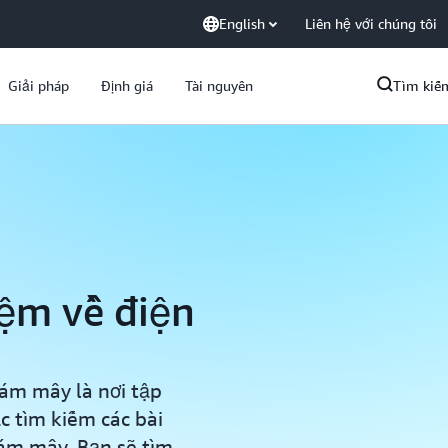
English
Liên hệ với chúng tôi
Giải pháp
Định giá
Tài nguyên
Tìm kiế
iệm về điện
ám mây là nơi tập
 tìm kiếm các bài
ám mây. Bạn sẽ tìm