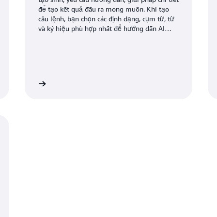
để tạo kết quả đầu ra mong muốn. Khi tạo
câu lệnh, bạn chọn các định dạng, cụm từ, từ
và ký hiệu phù hợp nhất để hướng dẫn AI
tương tác với người dùng của bạn một cách
có ý nghĩa hơn. Các kỹ sư tạo câu lệnh sử
dụng sự sáng tạo và cải tiến qua mỗi sai lầm
để tạo ra một bộ sưu tập các văn bản đầu
vào, nhờ vậy mà AI tạo sinh của ứng dụng
ệnh tại đây
Đọc thêm về AI tạo sinh tại đ
hoạt động như mong đợi.