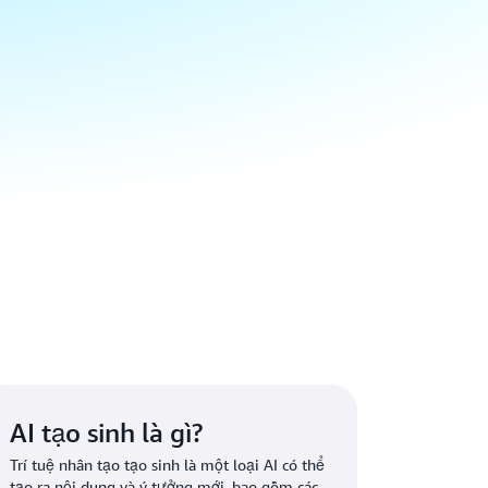
AI tạo sinh là gì?
Trí tuệ nhân tạo tạo sinh là một loại AI có thể
tạo ra nội dung và ý tưởng mới, bao gồm các