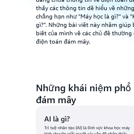
thấy các thông tin dễ hiểu về nhữn
chẳng hạn như "Máy học là gì?" và "
gì?". Những bài viết này nhằm giúp
biết của mình về các chủ đề thường
điện toán đám mây.
Những khái niệm phổ b
đám mây
AI là gì?
Trí tuệ nhân tạo (AI) là lĩnh vực khoa học máy
tính chuyên giải quyết các vấn đề nhận thức