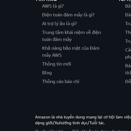
AWS là gì?
Bắ
Điện toán đám mây là gì?
Đà
AI trợ lý ảo là gì?
Tr
Trung tâm khái niệm về điện
Th
toán đám mây
Tr
Khả năng bảo mật của Đám
Câ
mây AWS
ph
Thông tin mới
Bá
Blog
tíc
Thông cáo báo chí
Đố
Amazon là nhà tuyển dung mang lại cơ hội làm viê
dạng giới/Xuhướng tình dục/Tuổi tác.