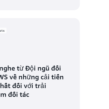
sts
nghe từ Đội ngũ đối
WS về những cải tiến
hất đối với trải
m đối tác