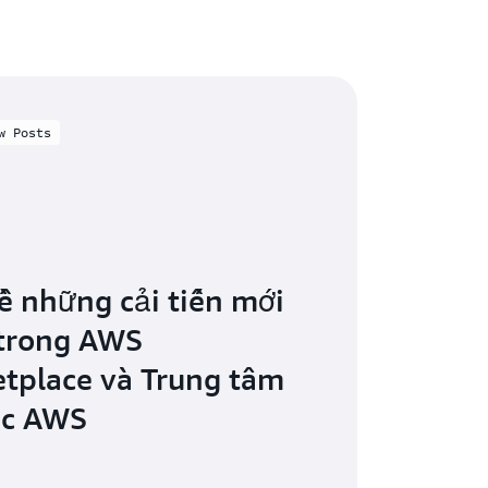
w Posts
ề những cải tiến mới
trong AWS
tplace và Trung tâm
ác AWS