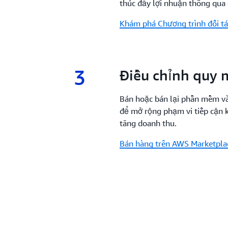
thúc đẩy lợi nhuận thông qua
Khám phá Chương trình đối tá
3
3.
Điều chỉnh quy 
Bán hoặc bán lại phần mềm v
để mở rộng phạm vi tiếp cận 
tăng doanh thu.
Bán hàng trên AWS Marketpla