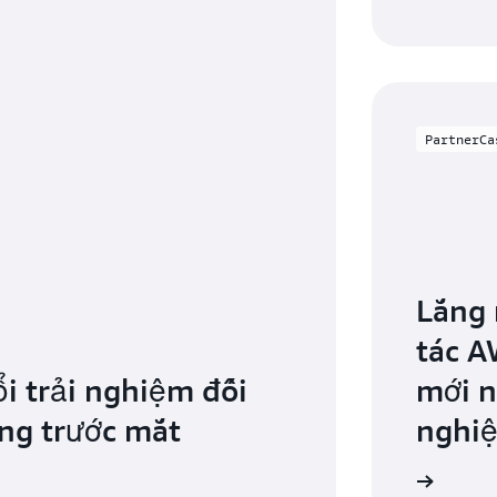
PartnerCa
Lắng 
tác A
i trải nghiệm đối
mới n
ng trước mắt
nghiệ
Khám phá hội thảo trực tuyến