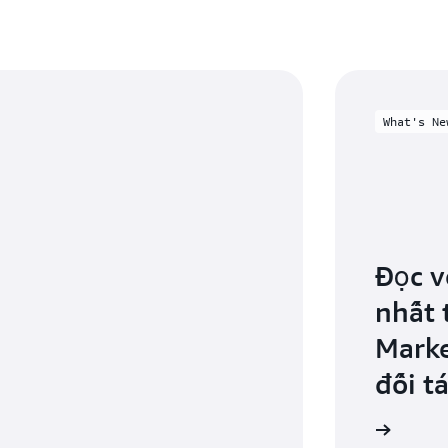
What's Ne
Đọc v
nhất 
Marke
đối t
Xem thông tin mới