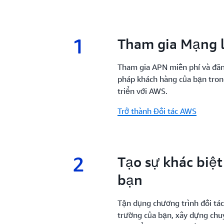
1
1.
Tham gia Mạng l
Tham gia APN miễn phí và đă
pháp khách hàng của bạn trong
triển với AWS.
Trở thành Đối tác AWS
2
2.
Tạo sự khác biệ
bạn
Tận dụng chương trình đối tác 
trường của bạn, xây dựng ch