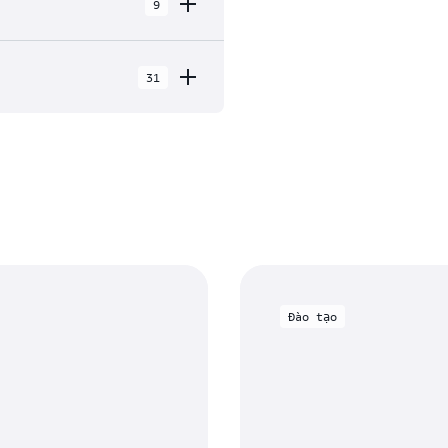
9
31
ng trong 9 Khu vực địa lý,
ệm biên.
ork, New York
k, New Jersey
lto, California
ix, Arizona
Đào tạo
elphia, Pennsylvania
and, Oregon
taro, Mexico