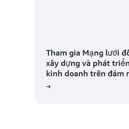
Tham gia Mạng lưới đ
xây dựng và phát triể
kinh doanh trên đám 
Mạng lưới đối tác AWS