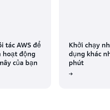
ối tác AWS để
Khởi chạy n
n hoạt động
dụng khác nh
mây của bạn
phút
AWS Marketplace