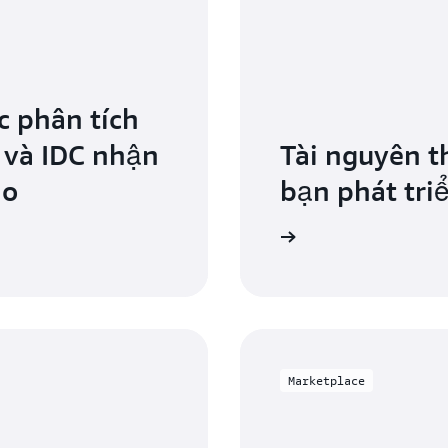
ake City, Utah
se, California
le, Washington
c phân tích
 Bend, Indiana
 và IDC nhận
Tài nguyên t
uis, Missouri
ào
bạn phát tri
Tampa, Florida
Đào tạo AWS
to, Ontario
ngton D.C.
Marketplace