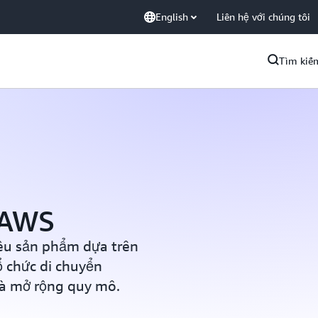
English
Liên hệ với chúng tôi
Tìm kiế
 AWS
ều sản phẩm dựa trên
 chức di chuyển
và mở rộng quy mô.