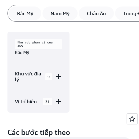
Bắc Mỹ
Nam Mỹ
Châu Âu
Trung 
Khu vực phạm vi của
AWS
Bắc Mỹ
Khu vực địa
9
lý
AWS GovCloud
Vị trí biên
31
(Miền Đông
Hoa Kỳ)
Đám mây AWS tại
AWS GovCloud
Bắc Mỹ có 31 Vùng
(Miền Tây Hoa
Các bước tiếp theo
Kỳ)
sẵn sàng trong 9 Khu
vực địa lý, với 31 Vị