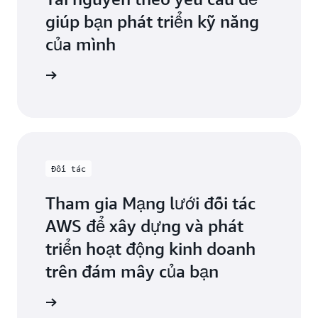
Texas
giúp bạn phát triển kỹ năng
Portland,
Denver,
Oregon
của mình
Colorado
Querétaro,
 tạo AWS
Hayward,
Mexico
California
Salt Lake
Houston,
City,
Texas
Utah
Jacksonville,
Đối tác
San Jose,
Florida
California
Tham gia Mạng lưới đối tác
Kansas
Seattle,
AWS để xây dựng và phát
City,
Washington
triển hoạt động kinh doanh
Missouri
South
trên đám mây của bạn
Los
Bend,
Angeles,
Indiana
i tác AWS
California