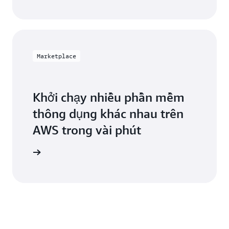
St. Louis,
Miami,
Missouri
Florida
Vịnh
Minneapolis,
Tampa,
Marketplace
Minnesota
Florida
Montreal,
Toronto,
Quebec
Khởi chạy nhiều phần mềm
Ontario
thông dụng khác nhau trên
Nashville,
Washington
Tennessee
AWS trong vài phút
D.C.
ketplace