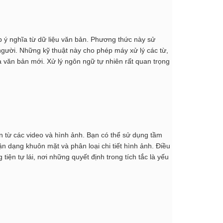
p ý nghĩa từ dữ liệu văn bản. Phương thức này sử
gười. Những kỹ thuật này cho phép máy xử lý các từ,
a văn bản mới. Xử lý ngôn ngữ tự nhiên rất quan trọng
in từ các video và hình ảnh. Bạn có thể sử dụng tầm
n dạng khuôn mặt và phân loại chi tiết hình ảnh. Điều
iện tự lái, nơi những quyết định trong tích tắc là yếu