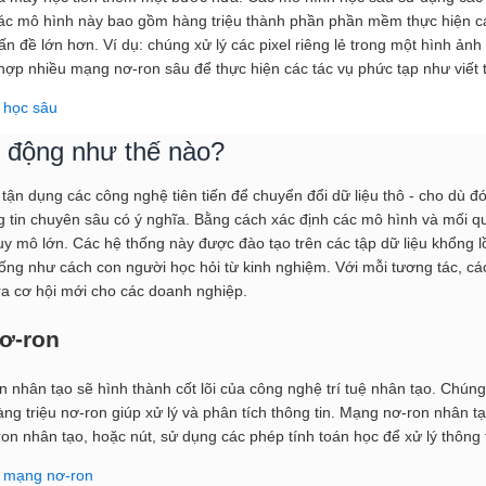
Các mô hình này bao gồm hàng triệu thành phần phần mềm thực hiện các
ấn đề lớn hơn. Ví dụ: chúng xử lý các pixel riêng lẻ trong một hình ảnh
hợp nhiều mạng nơ-ron sâu để thực hiện các tác vụ phức tạp như viết 
 học sâu
t động như thế nào?
 tận dụng các công nghệ tiên tiến để chuyển đổi dữ liệu thô - cho dù đ
 tin chuyên sâu có ý nghĩa. Bằng cách xác định các mô hình và mối qua
uy mô lớn. Các hệ thống này được đào tạo trên các tập dữ liệu khổng lồ
giống như cách con người học hỏi từ kinh nghiệm. Với mỗi tương tác, cá
a cơ hội mới cho các doanh nghiệp.
ơ-ron
 nhân tạo sẽ hình thành cốt lõi của công nghệ trí tuệ nhân tạo. Chúng
ng triệu nơ-ron giúp xử lý và phân tích thông tin. Mạng nơ-ron nhân 
ron nhân tạo, hoặc nút, sử dụng các phép tính toán học để xử lý thông 
ề mạng nơ-ron