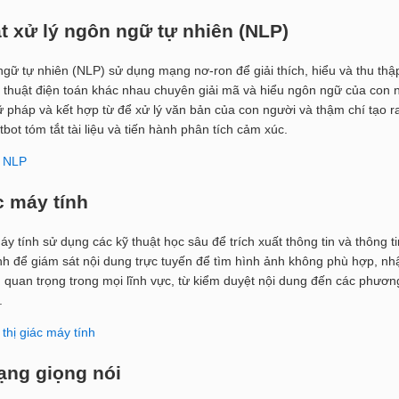
t xử lý ngôn ngữ tự nhiên (NLP)
ngữ tự nhiên (NLP) sử dụng mạng nơ-ron để giải thích, hiểu và thu thậ
 thuật điện toán khác nhau chuyên giải mã và hiểu ngôn ngữ của con n
 pháp và kết hợp từ để xử lý văn bản của con người và thậm chí tạo r
tbot tóm tắt tài liệu và tiến hành phân tích cảm xúc.
ề NLP
 máy tính
y tính sử dụng các kỹ thuật học sâu để trích xuất thông tin và thông t
nh để giám sát nội dung trực tuyến để tìm hình ảnh không phù hợp, nhậ
 quan trọng trong mọi lĩnh vực, từ kiểm duyệt nội dung đến các phương t
.
thị giác máy tính
ạng giọng nói