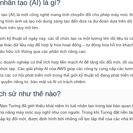
 nhân tạo (AI) là gì?
n tạo (AI) là một công nghệ mang tính chuyển đổi cho phép máy móc thự
g hình ảnh và tạo nội dung sáng tạo đến đưa ra dự đoán dựa trên dữ l
hơn trên quy mô lớn.
ảnh kỹ thuật số ngày nay, các tổ chức tạo ra một lượng lớn dữ liệu từ 
hai thác dữ liệu này để hợp lý hóa hoạt động – tự động hóa hỗ trợ khác
sâu hữu ích thông qua các phân tích nâng cao.
c doanh nghiệp có thể tích hợp liền mạch AI để tăng tốc đổi mới, tối ư
phức tạp. Các giải pháp AI của AWS giúp các công ty cung cấp các tươ
ra các cơ hội phát triển mới trong thế giới kỹ thuật số đang phát triể
quyền riêng tư, bảo mật và AI có trách nhiệm.
ịch sử như thế nào?
an Turing đã giới thiệu khái niệm trí tuệ nhân tạo trong bài báo quan t
ả năng máy móc suy nghĩ như con người. Trong khi Turing đặt nền tảng
hập kỷ đổi mới, được định hình bởi những nỗ lực tập thể của các nhà k