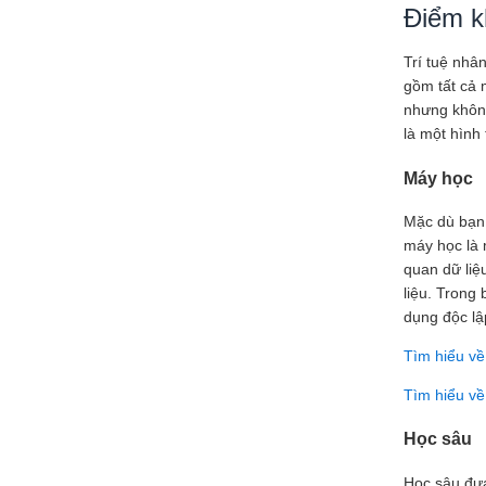
Điểm kh
Trí tuệ nhâ
gồm tất cả 
nhưng không
là một hình 
Máy học
Mặc dù bạn 
máy học là 
quan dữ liệ
liệu. Trong
dụng độc lậ
Tìm hiểu v
Tìm hiểu về
Học sâu
Học sâu đưa