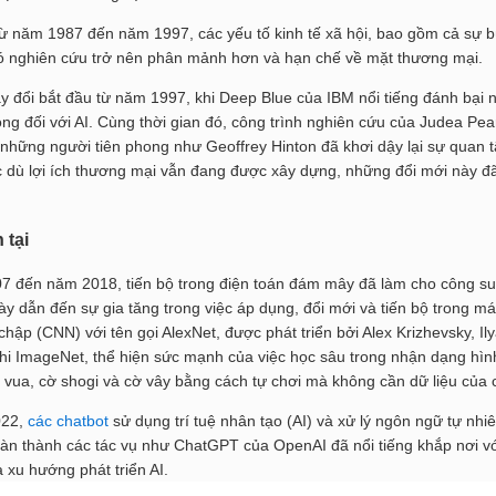
từ năm 1987 đến năm 1997, các yếu tố kinh tế xã hội, bao gồm cả sự 
đó nghiên cứu trở nên phân mảnh hơn và hạn chế về mặt thương mại.
ay đổi bắt đầu từ năm 1997, khi Deep Blue của IBM nổi tiếng đánh bại 
ọng đối với AI. Cùng thời gian đó, công trình nghiên cứu của Judea Pear
 những người tiên phong như Geoffrey Hinton đã khơi dậy lại sự quan 
 dù lợi ích thương mại vẫn đang được xây dựng, những đổi mới này đã 
 tại
 đến năm 2018, tiến bộ trong điện toán đám mây đã làm cho công suất
ày dẫn đến sự gia tăng trong việc áp dụng, đổi mới và tiến bộ trong 
chập (CNN) với tên gọi AlexNet, được phát triển bởi Alex Krizhevsky, I
thi ImageNet, thể hiện sức mạnh của việc học sâu trong nhận dạng hìn
 vua, cờ shogi và cờ vây bằng cách tự chơi mà không cần dữ liệu của 
022,
các chatbot
sử dụng trí tuệ nhân tạo (AI) và xử lý ngôn ngữ tự nhi
àn thành các tác vụ như ChatGPT của OpenAI đã nổi tiếng khắp nơi với
 xu hướng phát triển AI.