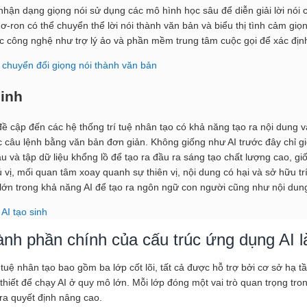
ận dạng giọng nói sử dụng các mô hình học sâu để diễn giải lời nói củ
-ron có thể chuyển thể lời nói thành văn bản và biểu thị tình cảm gi
ác công nghệ như trợ lý ảo và phần mềm trung tâm cuộc gọi để xác định
 chuyển đổi giọng nói thành văn bản
sinh
 đề cập đến các hệ thống trí tuệ nhân tạo có khả năng tạo ra nội dung 
c câu lệnh bằng văn bản đơn giản. Không giống như AI trước đây chỉ giới
u và tập dữ liệu khổng lồ để tạo ra đầu ra sáng tạo chất lượng cao, g
 vị, mối quan tâm xoay quanh sự thiên vị, nội dung có hại và sở hữu trí
 lớn trong khả năng AI để tạo ra ngôn ngữ con người cũng như nội dun
AI tạo sinh
ành phần chính của cấu trúc ứng dụng AI l
rí tuệ nhân tạo bao gồm ba lớp cốt lõi, tất cả được hỗ trợ bởi cơ sở 
thiết để chạy AI ở quy mô lớn. Mỗi lớp đóng một vai trò quan trọng tron
 ra quyết định nâng cao.