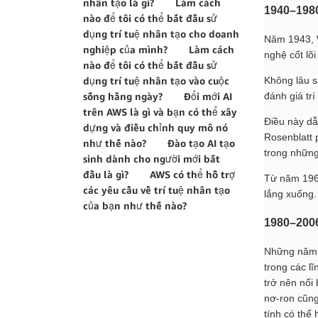
nhân tạo là gì?
Làm cách
1940–198
nào để tôi có thể bắt đầu sử
dụng trí tuệ nhân tạo cho doanh
Năm 1943, W
nghiệp của mình?
Làm cách
nghệ cốt lõi
nào để tôi có thể bắt đầu sử
Không lâu s
dụng trí tuệ nhân tạo vào cuộc
đánh giá trí
sống hằng ngày?
Đổi mới AI
trên AWS là gì và bạn có thể xây
Điều này dẫ
dựng và điều chỉnh quy mô nó
Rosenblatt 
như thế nào?
Đào tạo AI tạo
trong những
sinh dành cho người mới bắt
đầu là gì?
AWS có thể hỗ trợ
Từ năm 196
các yêu cầu về trí tuệ nhân tạo
lắng xuống.
của bạn như thế nào?
1980–200
Những năm 1
trong các l
trở nên nổi
nơ-ron cũng
tính có thể 