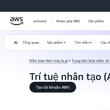
Chuyển đến nội dung chính
re:Invent
Khám phá AWS
Sản phẩm
AI
Tổng quan
Sản phẩm
Tìm hiểu
Câu c
Điện toán đám mây là gì
Trung tâm khái niệm về
Trí tuệ nhân tạo (A
Tạo tài khoản AWS