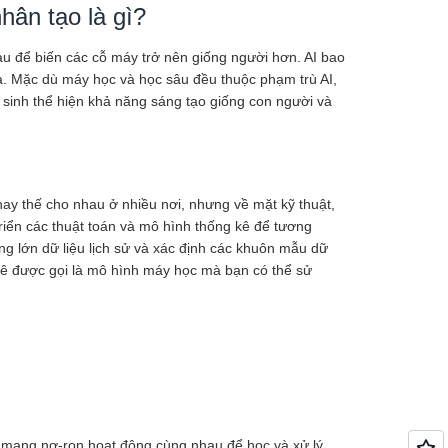
hân tạo là gì?
hau để biến các cỗ máy trở nên giống người hơn. AI bao
exa. Mặc dù máy học và học sâu đều thuộc phạm trù AI,
o sinh thể hiện khả năng sáng tạo giống con người và
hay thế cho nhau ở nhiều nơi, nhưng về mặt kỹ thuật,
triển các thuật toán và mô hình thống kê để tương
ng lớn dữ liệu lịch sử và xác định các khuôn mẫu dữ
 kê được gọi là mô hình máy học mà bạn có thể sử
mạng nơ-ron hoạt động cùng nhau để học và xử lý