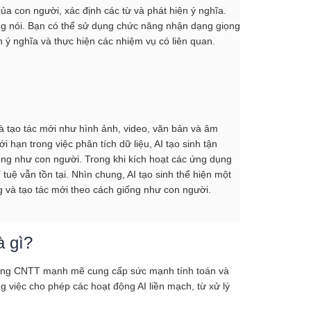
a con người, xác định các từ và phát hiện ý nghĩa.
ọng nói. Bạn có thể sử dụng chức năng nhận dạng giọng
 ý nghĩa và thực hiện các nhiệm vụ có liên quan.
và tạo tác mới như hình ảnh, video, văn bản và âm
 hạn trong việc phân tích dữ liệu, AI tạo sinh tận
iống như con người. Trong khi kích hoạt các ứng dụng
 tuệ vẫn tồn tại. Nhìn chung, AI tạo sinh thể hiện một
g và tạo tác mới theo cách giống như con người.
à gì?
hạ tầng CNTT mạnh mẽ cung cấp sức mạnh tính toán và
g việc cho phép các hoạt động AI liền mạch, từ xử lý