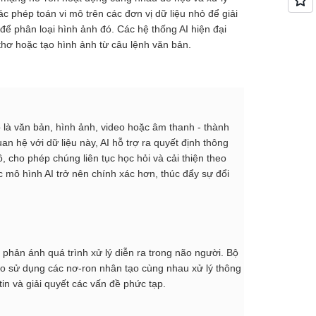
 phép toán vi mô trên các đơn vị dữ liệu nhỏ để giải
 để phân loại hình ảnh đó. Các hệ thống AI hiện đại
thơ hoặc tạo hình ảnh từ câu lệnh văn bản.
ó là văn bản, hình ảnh, video hoặc âm thanh - thành
n hệ với dữ liệu này, AI hỗ trợ ra quyết định thông
, cho phép chúng liên tục học hỏi và cải thiện theo
c mô hình AI trở nên chính xác hơn, thúc đẩy sự đổi
 phản ánh quá trình xử lý diễn ra trong não người. Bộ
tạo sử dụng các nơ-ron nhân tạo cùng nhau xử lý thông
tin và giải quyết các vấn đề phức tạp.