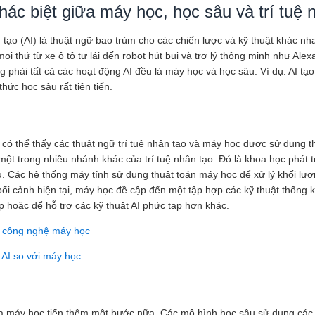
ác biệt giữa máy học, học sâu và trí tuệ n
n tạo (AI) là thuật ngữ bao trùm cho các chiến lược và kỹ thuật khác n
mọi thứ từ xe ô tô tự lái đến robot hút bụi và trợ lý thông minh như Al
 phải tất cả các hoạt động AI đều là máy học và học sâu. Ví dụ: AI tạ
thức học sâu rất tiên tiến.
có thể thấy các thuật ngữ trí tuệ nhân tạo và máy học được sử dụng t
một trong nhiều nhánh khác của trí tuệ nhân tạo. Đó là khoa học phát 
u. Các hệ thống máy tính sử dụng thuật toán máy học để xử lý khối lượ
 bối cảnh hiện tại, máy học đề cập đến một tập hợp các kỹ thuật thống
p hoặc để hỗ trợ các kỹ thuật AI phức tạp hơn khác.
ề công nghệ máy học
 AI so với máy học
 máy học tiến thêm một bước nữa. Các mô hình học sâu sử dụng các 