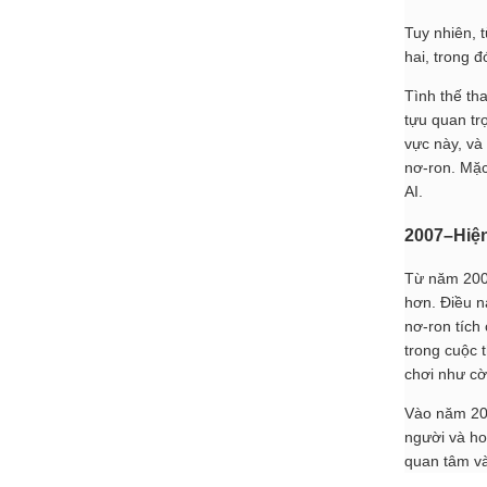
Tuy nhiên, 
hai, trong 
Tình thế th
tựu quan tr
vực này, và
nơ-ron. Mặc
AI.
2007–Hiện
Từ năm 2007
hơn. Điều n
nơ-ron tích 
trong cuộc 
chơi như cờ
Vào năm 2
người và ho
quan tâm và