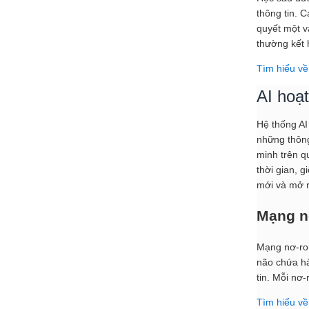
thông tin. 
quyết một v
thường kết 
Tìm hiểu về
AI hoạ
Hệ thống AI
những thông
minh trên q
thời gian, 
mới và mở r
Mạng n
Mạng nơ-ron
não chứa hà
tin. Mỗi nơ-
Tìm hiểu v