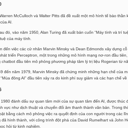
0
arren McCulloch và Walter Pitts đã đề xuất một mô hình tế bào thần
 của AI.
au đó, vào năm 1950, Alan Turing đã xuất bản cuốn “Máy tính và trí tuệ
 tuệ của máy tính.
n đến việc các cử nhân Marvin Minsky và Dean Edmonds xây dựng cỗ 
phát triển Perceptron, một trong những mô hình mạng nơ-ron đầu tiê
 chatbot đầu tiên mô phỏng phương pháp tâm lý trị liệu Rogerian từ
9 đến năm 1979, Marvin Minsky đã chứng minh những hạn chế của mạ
 “Mùa đông AI” đầu tiên xảy ra do kinh phí suy giảm và các hạn chế về
6
980 đánh dấu sự quan tâm mới của sự quan tâm đến AI, được thúc đẩy 
ĩnh vực như dịch thuật và chuyển đổi âm thanh thành văn bản. Trong t
 bật bằng cách mô phỏng việc ra quyết định của con người trong các l
 đã hình thành, với công trình đột phá của David Rumelhart và John H
học hỏi từ kinh nghiệm.