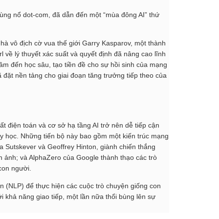
bùng nổ dot-com, đã dẫn đến một “mùa đông AI” thứ
nhà vô địch cờ vua thế giới Garry Kasparov, một thành
l về lý thuyết xác suất và quyết định đã nâng cao lĩnh
tâm đến học sâu, tạo tiền đề cho sự hồi sinh của mạng
đặt nền tảng cho giai đoạn tăng trưởng tiếp theo của
 điện toán và cơ sở hạ tầng AI trở nên dễ tiếp cận
máy học. Những tiến bộ này bao gồm một kiến trúc mạng
lya Sutskever và Geoffrey Hinton, giành chiến thắng
h ảnh; và AlphaZero của Google thành thạo các trò
con người.
ên (NLP) để thực hiện các cuộc trò chuyện giống con
 khả năng giao tiếp, một lần nữa thổi bùng lên sự