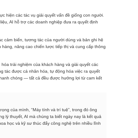
c hiện các tác vụ giải quyết vấn đề giống con người.
iệu, AI hỗ trợ các doanh nghiệp đưa ra quyết định
các cảm biến, tương tác của người dùng và bản ghi hệ
h hàng, nâng cao chiến lược tiếp thị và cung cấp thông
u hóa trải nghiệm của khách hàng và giải quyết các
ng tác được cá nhân hóa, tự động hóa việc ra quyết
n nhanh chóng — tất cả đều được hưởng lợi từ cam kết
rọng của mình, “Máy tính và trí tuệ”, trong đó ông
 lý thuyết, AI mà chúng ta biết ngày nay là kết quả
hoa học và kỹ sư thúc đẩy công nghệ trên nhiều lĩnh