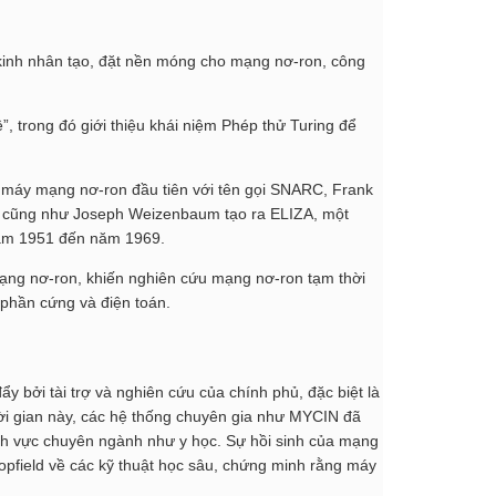
 kinh nhân tạo, đặt nền móng cho mạng nơ-ron, công
”, trong đó giới thiệu khái niệm Phép thử Turing để
máy mạng nơ-ron đầu tiên với tên gọi SNARC, Frank
n, cũng như Joseph Weizenbaum tạo ra ELIZA, một
 năm 1951 đến năm 1969.
ng nơ-ron, khiến nghiên cứu mạng nơ-ron tạm thời
 phần cứng và điện toán.
bởi tài trợ và nghiên cứu của chính phủ, đặc biệt là
hời gian này, các hệ thống chuyên gia như MYCIN đã
ĩnh vực chuyên ngành như y học. Sự hồi sinh của mạng
opfield về các kỹ thuật học sâu, chứng minh rằng máy