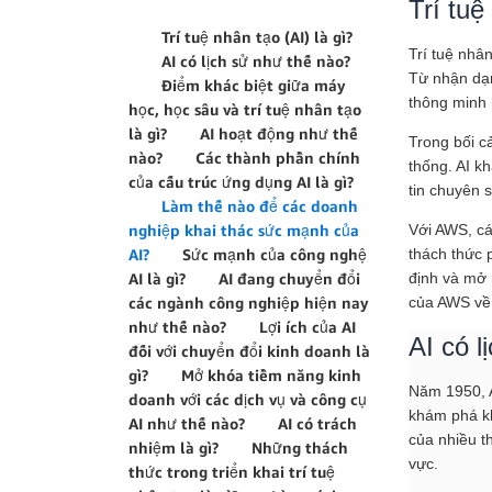
Trí tuệ
Trí tuệ nhân tạo (AI) là gì?
Trí tuệ nhâ
AI có lịch sử như thế nào?
Từ nhận dạn
Điểm khác biệt giữa máy
thông minh 
học, học sâu và trí tuệ nhân tạo
là gì?
AI hoạt động như thế
Trong bối c
nào?
Các thành phần chính
thống. AI k
của cấu trúc ứng dụng AI là gì?
tin chuyên 
Làm thế nào để các doanh
nghiệp khai thác sức mạnh của
Với AWS, cá
AI?
Sức mạnh của công nghệ
thách thức 
AI là gì?
AI đang chuyển đổi
định và mở 
các ngành công nghiệp hiện nay
của AWS về 
như thế nào?
Lợi ích của AI
AI có l
đối với chuyển đổi kinh doanh là
gì?
Mở khóa tiềm năng kinh
Năm 1950, Al
doanh với các dịch vụ và công cụ
khám phá kh
AI như thế nào?
AI có trách
của nhiều t
nhiệm là gì?
Những thách
vực.
thức trong triển khai trí tuệ