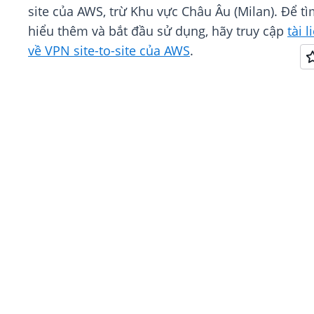
site của AWS, trừ Khu vực Châu Âu (Milan). Để t
hiểu thêm và bắt đầu sử dụng, hãy truy cập
tài l
về VPN site-to-site của AWS
.