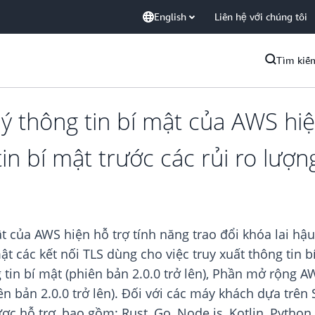
English
Liên hệ với chúng tôi
Tìm kiế
ý thông tin bí mật của AWS hi
tin bí mật trước các rủi ro lượn
ật của AWS hiện hỗ trợ tính năng trao đổi khóa lai h
t các kết nối TLS dùng cho việc truy xuất thông tin 
g tin bí mật (phiên bản 2.0.0 trở lên), Phần mở rộng 
ên bản 2.0.0 trở lên). Đối với các máy khách dựa trên 
 hỗ trợ, bao gồm: Rust, Go, Node.js, Kotlin, Python (