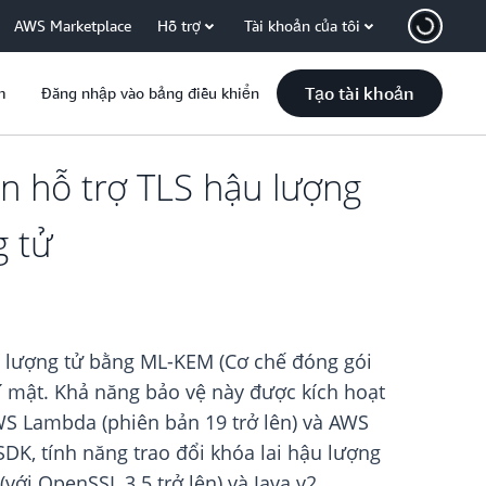
AWS Marketplace
Hỗ trợ
Tài khoản của tôi
Tạo tài khoản
m
Đăng nhập vào bảng điều khiển
ện hỗ trợ TLS hậu lượng
g tử
ậu lượng tử bằng ML-KEM (Cơ chế đóng gói
bí mật. Khả năng bảo vệ này được kích hoạt
AWS Lambda (phiên bản 19 trở lên) và AWS
SDK, tính năng trao đổi khóa lai hậu lượng
với OpenSSL 3.5 trở lên) và Java v2