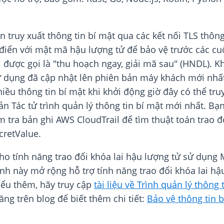
n truy xuất thông tin bí mật qua các kết nối TLS thôn
 điển với mật mã hậu lượng tử để bảo vệ trước các c
ai được gọi là "thu hoạch ngay, giải mã sau" (HNDL). 
 dụng đã cập nhật lên phiên bản máy khách mới nhất, n
 nhiều thông tin bí mật khi khởi động giờ đây có thể t
n Tác tử trình quản lý thông tin bí mật mới nhất. Bạn
m tra bản ghi AWS CloudTrail để tìm thuật toán trao
cretValue.
cho tính năng trao đổi khóa lai hậu lượng tử sử dụ
ành này mở rộng hỗ trợ tính năng trao đổi khóa lai hậ
hiểu thêm, hãy truy cập
tài liệu về Trình quản lý thông
ng trên blog để biết thêm chi tiết:
Bảo vệ thông tin b