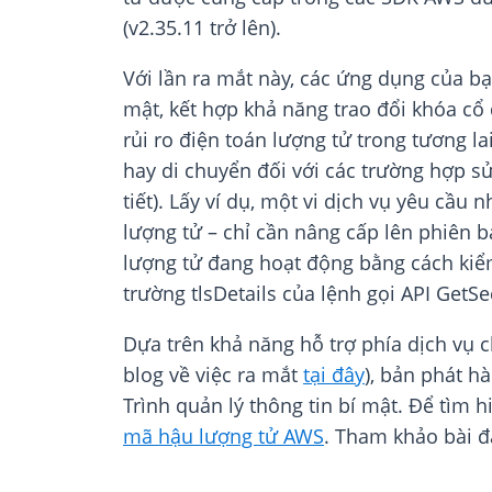
(v2.35.11 trở lên).
Với lần ra mắt này, các ứng dụng của bạ
mật, kết hợp khả năng trao đổi khóa cổ
rủi ro điện toán lượng tử trong tương l
hay di chuyển đối với các trường hợp sử
tiết). Lấy ví dụ, một vi dịch vụ yêu cầu
lượng tử – chỉ cần nâng cấp lên phiên bả
lượng tử đang hoạt động bằng cách kiể
trường tlsDetails của lệnh gọi API GetSe
Dựa trên khả năng hỗ trợ phía dịch vụ 
blog về việc ra mắt
tại đây
), bản phát h
Trình quản lý thông tin bí mật. Để tìm 
mã hậu lượng tử AWS
. Tham khảo bài đă