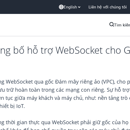
English
Liên hệ với chúng tôi
Tìm kiế
ng bố hỗ trợ WebSocket cho 
ợng WebSocket qua gốc Đám mây riêng ảo (VPC), cho 
lưu trữ hoàn toàn trong các mạng con riêng. Sự hỗ t
iên tục giữa máy khách và máy chủ, như: nền tảng trò
iết bị IoT.
g thời gian thực qua WebSocket phải giữ gốc của họ 