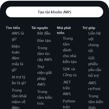
Tạo tài khoản AWS
Tìm hiểu
Tài nguyên
Nhà phát
Trợ giúp
AWS là
Bắt đầu
triển
Liên hệ
Trung
gì?
với
Đào tạo
tâm
chúng
Điện
Trung
dành
tôi
toán
tâm tin
cho nhà
đám
Gửi
cậy AWS
kiến tạo
mây là
phiếu
Thư
SDK và
gì?
yêu cầu
viện giải
Công cụ
hỗ trợ
AI trợ lý
pháp
.NET
ảo là gì?
AWS
AWS
trên
re:Post
Trung
Trung
AWS
tâm khái
Trung
tâm kiến
Python
niệm về
tâm kiến
trúc
trên
điện
thức