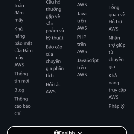
Câu hỏi
AWS
toán
Tổng
thường
đám
Java
quan về
gặp về
mây
trên
Hỗ trợ
sản
AWS
Khả
AWS
phẩm và
năng
PHP
kỹ thuật
Nhận
bảo mật
trên
trợ giúp
Báo cáo
của Đám
AWS
từ
của
mây
chuyên
JavaScript
chuyên
AWS
gia
trên
gia phân
Thông
AWS
tích
Khả
tin mới
năng
Đối tác
Blog
truy cập
AWS
AWS
Thông
cáo báo
Pháp lý
chí
English