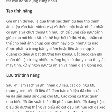
rất khó để sử dụng cùng nhau.
Tạo tính năng
Ghi nhãn dữ liệu là quá trình xác định dữ liệu thô (hình
ảnh, tệp văn bản, video, v.v.) và thêm một hoặc nhiều nhãn
có nghĩa và chứa thông tin hữu ích để cung cấp ngữ cảnh
giúp cho mô hình ML có thể học hỏi từ đó. Ví dụ: nhãn có
thể cho biết ảnh chụp con chim hay ô tô, những từ nào
được phát ra trong bản ghi âm hoặc liệu ảnh chụp X
quang có điều gì bất thường hay không. Bắt buộc cần ghi
nhãn dữ liệu trong nhiều trường hợp sử dụng, như thị giác
máy tính, xử lý ngôn ngữ tự nhiên và nhận diện giọng nói.
Lưu trữ tính năng
Sau khi làm sạch và ghi nhãn dữ liệu, các đội ngũ ML
thường xem xét dữ liệu để đảm bảo dữ liệu đã chính xác
và đã sẵn sàng sử dụng cho ML. Các công cụ trực quan
như biểu đồ tần suất, biểu đồ phân tán, biểu đồ dạng hộp,
biểu đồ đường thẳng và biểu đồ cột đều rất hữu ích để xác