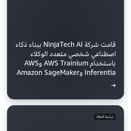
قامت شركة NinjaTech AI ببناء ذكاء
اصطناعي شخصي متعدد الوكلاء
باستخدام AWS Trainium وAWS
Inferentia وAmazon SageMaker
الفيديو
دراسة الحالة