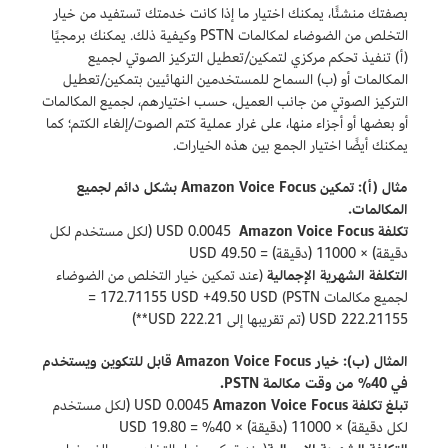
بصفتك منشئًا، يمكنك اختيار ما إذا كانت خدمتك تستفيد من خيار
التخلص من الضوضاء لمكالمات PSTN وكيفية ذلك. يمكنك برمجيًا
(أ) تنفيذ تحكم مركزي لتمكين/تعطيل التركيز الصوتي لجميع
المكالمات أو (ب) السماح للمستخدمين النهائيين بتمكين/تعطيل
التركيز الصوتي من جانب العميل، حسب اختيارهم، لجميع المكالمات
أو بعضها أو أجزاء منها، على غرار عملية كتم الصوت/إلغاء الكتم؛ كما
يمكنك أيضًا اختيار الجمع بين هذه الخيارات.
مثال (أ): تمكين Amazon Voice Focus بشكل دائم لجميع
المكالمات.
تكلفة Amazon Voice Focus ‏
0.0045 USD (لكل مستخدم لكل
دقيقة) × 11000 (دقيقة) = 49.50 USD
التكلفة الشهرية الإجمالية
(عند تمكين خيار التخلص من الضوضاء
لجميع مكالمات PSTN) 172.71155 USD +49.50 USD =‏
222.21155 USD (تم تقريبها إلى 222.21 USD**)
المثال (ب): خيار Amazon Voice Focus قابل للتكوين ويستخدم
في 40% من وقت مكالمة PSTN.
تبلغ تكلفة Amazon Voice Focus ‏
0.0045 USD (لكل مستخدم
لكل دقيقة) × 11000 (دقيقة) × 40% = 19.80 USD