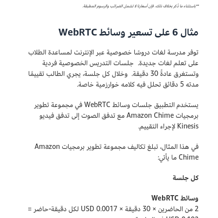
**باستثناء ما ذُكر بخلاف ذلك، فإن أسعارنا لا تشمل الضرائب والرسوم المطبقة.
مثال 6 على تسعير وسائط WebRTC
توفر مدرسة لغات دروسًا خصوصية عبر الإنترنت لمساعدة الطلاب
على تعلم لغات جديدة. جلسات التدريس الخصوصية فردية
وتستغرق عادةً 30 دقيقة. وخلال كل جلسة، يجري الطالب تقييمًا
مدته 5 دقائق تحلل فيه كلامه خوارزمية خاصة.
يستخدم التطبيق جلسات وسائط WebRTC في مجموعة تطوير
برمجيات Amazon Chime مع تدفق الصوت إلى تدفق فيديو
Kinesis لإجراء التقييم.
في هذا المثال، تبلغ تكاليف مجموعة تطوير برمجيات Amazon
Chime ما يأتي:
كل جلسة
وسائط WebRTC
2 من الحاضرين × 30 دقيقة × 0.0017 USD لكل دقيقة-حاضر =