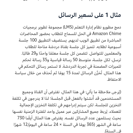
مثال 1 على تسعير الرسائل
دمج مطورو نظام إدارة التعلم (LMS) مجموعة تطوير برمجيات
Amazon Chime في الحل للسماح للطلاب بحضور المحاضرات
المباشرة من تطبيق الويب لديهم. يستضيف التطبيق 100 جلسة
أسبوعية لطلابه. تتميز كل جلسة بقناة دردشة متاحة للطلاب
والمعلمين للتواصل. تتضمن كل جلسة معلمًا واحدًا و29 طالبًا.
ترسل، لكل جلسة، متوسط 50 رسالة قياسية و35 رسالة تحكم
للميزات المضمنة في تجربة الدردشة. لا تستمر رسائل التحكم في
هذا المثال. تُخزَّن الرسائل لمدة 15 يومًا ثم تُحذف من خلال سياسة
الاحتفاظ.
(يُرجى ملاحظة ما يأتي: في هذا المثال، نفترض أن القناة وجميع
المستخدمين قد أُنشئوا بالفعل قبل الجلسة؛ لذا لا يدرجون في تكلفة
التخزين للجلسة، لكن سيتم إدراجهم في تكلفة التخزين الإجمالية
للعملاء. يُربط جميع المشاركين عبر عميل واحد للفترة الزمنية نفسها
بحيث يستلمون عدد الرسائل نفسه. يفترض هذا المثال أيضًا 730
ساعة في الشهر (365 يومًا في السنة × 24 ساعة في اليوم/12 شهرًا
في السنة).