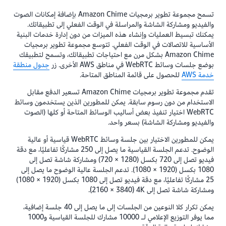
تسمح مجموعة تطوير برمجيات Amazon Chime بإضافة إمكانات الصوت
والفيديو ومشاركة الشاشة والمراسلة في الوقت الفعلي إلى تطبيقاتك.
يمكنك تبسيط العمليات وإنشاء هذه الميزات من دون إدارة خدمات البنية
الأساسية للاتصالات في الوقت الفعلي. تتوسع مجموعة تطوير برمجيات
Amazon Chime بشكل مرن مع احتياجات تطبيقاتك، وتسمح لتطبيقك
بوضع جلسات وسائط WebRTC في مناطق AWS الأخرى. زر
جدول منطقة
خدمة AWS
للحصول على قائمة المناطق المتاحة.
تقدم مجموعة تطوير برمجيات Amazon Chime تسعير الدفع مقابل
الاستخدام من دون رسوم سابقة. يمكن للمطورين الذين يستخدمون وسائط
WebRTC اختيار تنفيذ بعض أساليب الوسائط المتاحة أو كلها (الصوت
والفيديو ومشاركة الشاشة) بسعر واحد.
يمكن للمطورين الاختيار بين جلسة وسائط WebRTC قياسية أو عالية
الوضوح. تدعم الجلسة القياسية ما يصل إلى 250 مشاركًا تفاعليًا، مع دقة
فيديو تصل إلى 720 بكسل (1280 × 720) ومشاركة شاشة تصل إلى
1080 بكسل (1920 × 1080). تدعم الجلسة عالية الوضوح ما يصل إلى
25 مشاركًا تفاعليًا، مع دقة فيديو تصل إلى 1080 بكسل (1920 × 1080)
ومشاركة شاشة تصل إلى 4K‏ (3840 × 2160).
يمكن تكرار كلا النوعين من الجلسات إلى ما يصل إلى 40 جلسة إضافية،
مما يوفر التوزيع الإعلامي لـ 10000 مشارك للجلسة القياسية و1000