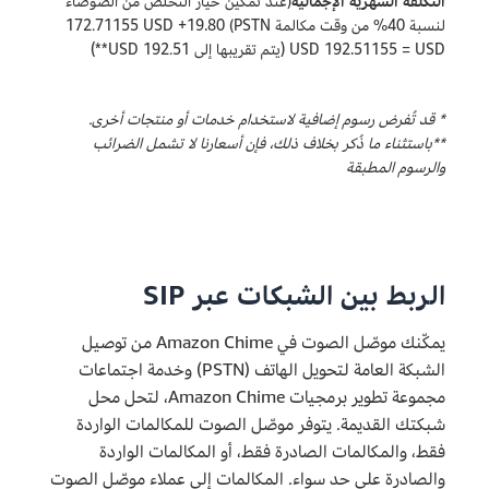
التكلفة الشهرية الإجمالية
(عند تمكين خيار التخلص من الضوضاء
لنسبة 40% من وقت مكالمة PSTN) 172.71155 USD +19.80
USD‏ = 192.51155 USD (يتم تقريبها إلى 192.51 USD**)
* قد تُفرض رسوم إضافية لاستخدام خدمات أو منتجات أخرى.
**باستثناء ما ذُكر بخلاف ذلك، فإن أسعارنا لا تشمل الضرائب
والرسوم المطبقة
الربط بين الشبكات عبر SIP
يمكّنك موصّل الصوت في Amazon Chime من توصيل
الشبكة العامة لتحويل الهاتف (PSTN) وخدمة اجتماعات
مجموعة تطوير برمجيات Amazon Chime، لتحل محل
شبكتك القديمة. يتوفر موصّل الصوت للمكالمات الواردة
فقط، والمكالمات الصادرة فقط، أو المكالمات الواردة
والصادرة على حد سواء. المكالمات إلى عملاء موصّل الصوت