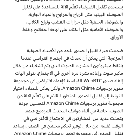
يستخدم تقليل الضوضاء تعلّم الآلة للمساعدة على تقليل
الضوضاء البيئية مثل الرياح والمراوح والمياه الجارية،
والضوضاء الخلفية مثل جزازات العشب ونباح الكلاب،
والضوضاء الأمامية مثل الكتابة على لوحة المفاتيح وخلط
الأوراق.
صُممت ميزة تقليل الصدى للحد من الأصداء الصوتية
المزعجة التي يمكن أن تحدث في اجتماع افتراضي عندما
يلتقط ميكروفون المشارك الصوت الذي يتم تشغيله من خلال
مكبر صوت وإعادة نشره مرة أخرى في الاجتماع. تتوفر آليات
إلغاء صدى WebRTC القياسية كإعداد افتراضي في مجموعة
تطوير برمجيات Amazon Chime، ولكن يمكن للعملاء اختيار
الترقية إلى تقليل الصدى المتطور القائم على تعلّم الآلة من
مجموعة تطوير برمجيات Amazon Chime لتحسين جودة
الصوت، خاصة في أثناء مواقف التحدث المزدوج عندما
يتحدث عديد من المشاركين في الاجتماع الافتراضي في
الوقت نفسه. من خلال توفير تحكم محسّن في الصدى، يساعد
تقليل الصدى في مجموعة تطوير برمجيات Amazon Chime