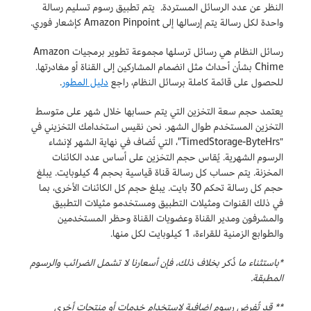
النظر عن عدد الرسائل المستردة. يتم تطبيق رسوم تسليم رسالة
واحدة لكل رسالة يتم إرسالها إلى Amazon Pinpoint كإشعار فوري.
رسائل النظام هي رسائل ترسلها مجموعة تطوير برمجيات Amazon
Chime بشأن أحداث مثل انضمام المشاركين إلى القناة أو مغادرتها.
للحصول على قائمة كاملة برسائل النظام، راجع
دليل المطور
.
يعتمد حجم سعة التخزين التي يتم حسابها خلال شهر على متوسط
التخزين المستخدم طوال الشهر. نحن نقيس استخدامك التخزيني في
"TimedStorage-ByteHrs"، التي تُضاف في نهاية الشهر لإنشاء
الرسوم الشهرية. يُقاس حجم التخزين على أساس عدد الكائنات
المخزنة. يتم حساب كل رسالة قناة قياسية بحجم 4 كيلوبايت. يبلغ
حجم كل رسالة تحكم 30 بايت. يبلغ حجم كل الكائنات الأخرى، بما
في ذلك القنوات ومثيلات التطبيق ومستخدمو مثيلات التطبيق
والمشرفون ومدير القناة وعضويات القناة وحظر المستخدمين
والطوابع الزمنية للقراءة، 1 كيلوبايت لكل منها.
*باستثناء ما ذُكر بخلاف ذلك، فإن أسعارنا لا تشمل الضرائب والرسوم
المطبقة.
** قد تُفرض رسوم إضافية لاستخدام خدمات أو منتجات أخرى