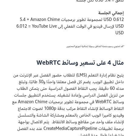
تدفق = 5.4 USD لكل جلسة
إجمالي الجلسة
0.612 USD لمجموعة تطوير برمجيات Amazon Chime‏ + 5.4
USD لإرسال فيديو في الوقت الفعلي إلى YouTube Live‏ = 6.012
USD
*قد تحتوي رسوم منصة التدفق رسومًا إضافية لتوزيع المحتوى
مثال 4 على تسعير وسائط WebRTC
يتيح نظام إدارة التعلم (LMS) للطلاب حضور الفصل عبر الإنترنت من
داخل تطبيق الويب. يضم كل فصل معلمًا واحدًا و30 طالبًا، وتبلغ
مدته 60 دقيقة. يجب التقاط الفصول الدراسية حتى يتمكن الطلاب
من تنزيل الفصل الدراسي وإعادة تشغيله. يستخدم التطبيق جلسات
وسائط WebRTC في مجموعة تطوير برمجيات Amazon Chime مع
التقاط الوسائط لإنشاء التقاط مركب بدقة 1080p لصوت الاجتماع
وفيديو كاميرا الويب الخاص بالمعلم ومشاركة الشاشة والتسلسل
لإنشاء ملف واحد من مقاطع وسائط الالتقاط. يتم الاتصال بواجهة
برمجة تطبيقات CreateMediaCapturePipeline عند بدء الفصل
وتشغيلها طوال مدة الفصل.