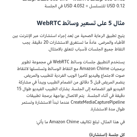
0.12 USD للتسلسل = 4.032 USD في الجلسة
مثال 5 على تسعير وسائط WebRTC
يتيح تطبيق الرعاية الصحية عن بُعد إجراء استشارات عبر الإنترنت بين
الأطباء والمرضى. عادةً ما تستغرق الاستشارات 20 دقيقة. يجب
التقاط جميع الجلسات لأسباب تتعلق بالامتثال.
يستخدم التطبيق جلسات وسائط WebRTC في مجموعة تطوير
برمجيات Amazon Chime مع التقاط الوسائط وتسلسلها لالتقاط
صوت الاجتماع وفيديو كاميرا الويب الفردية للطبيب والمريض.
ينضم المريض قبل 5 دقائق من انضمام الطبيب ويبدأ في مشاركة
الفيديو فور انضمامه إلى الجلسة. يشارك الطبيب الفيديو طوال 15
دقيقة في أثناء الجلسة. يتم الاتصال بواجهة برمجة تطبيقات
CreateMediaCapturePipeline عندما تبدأ الاستشارة وتستمر
طوال مدة الاستشارة.
في هذا المثال، تبلغ تكاليف Amazon Chime ما يأتي:
كل جلسة (استشارة)