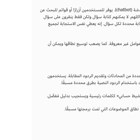
تعد تقنية روبوت الدردشة (chatbot) القائمة على القواعد أبسط إصدار من برنامج روبوت الدردشة (chatbot). يوفر للمستخدمين أزرارًا أو قوائم للبحث عن
هم. لا يمكنهم كتابة سؤال ولكن فقط ينقرون على سؤال
على قاموس مدمج يقوم بتعيين إجابة محددة لكل سؤال. إنه يعطي نفس الاستجابة لجميع
عوامل غير معروفة. كما يصعب توسيع نطاقها ويمكن أن
حددة من المحادثات وتقديم الردود المقابلة. يستخدمون
 باستخدام الردود النصية بطرق محددة مسبقًا.
شيط حسابي» ككلمات رئيسية ويستجيب بدليل مُفصَّل.
 نطاق الموضوعات التي تمت برمجتها مسبقًا.