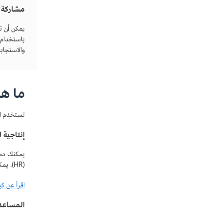
مشاركة ا
يمكن أن ت
باستخدام 
والاستجاب
ما ه
تستخدم ال
إنتاجية
(HR). يمكنهم التحقق من أرقام المبيعات أو حالة المخزون أو إنشاء تقارير تسويقية أو المساعدة في توجيه الموظفين.
اقرأ عن كيفية استخدام r
المساعد