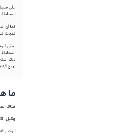
على سبيل 
المحادثة
م
كما أن ال
كميات كبي
يمكن لروب
المحادثة 
ذلك استجا
بروح الدعا
ما هي
هناك العد
وكيل اف
الوكيل ال