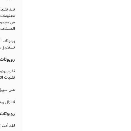
معلومات م
المستخدمي
روبوتات ا
تستغرق وق
روبوتات 
تقوم روبو
تقنيات ال
على سبيل 
لا تزال ر
روبوتات 
لقد أدت تقنيات الذك