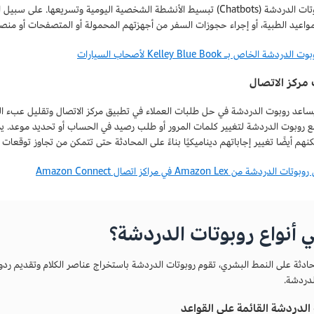
يمكن لربوتات الدردشة (Chatbots) تبسيط الأنشطة الشخصية اليومية وتسريع
مواعيد الطبية، أو إجراء حجوزات السفر من أجهزتهم المحمولة أو المتصفحات أو من
دشة الخاص بـ Kelley Blue Book لأصحاب السيارات
مركز الاتصال
ساعد روبوت الدردشة في حل طلبات العملاء في تطبيق مركز الاتصال وتقليل عبء ال
 روبوت الدردشة لتغيير كلمات المرور أو طلب رصيد في الحساب أو تحديد موعد. يمك
كنهم أيضًا تغيير إجاباتهم ديناميكيًا بناءً على المحادثة حتى تتمكن من تجاوز توقعات ا
دشة من Amazon Lex في مراكز اتصال Amazon Connect
 أنواع روبوتات الدردشة؟
محادثة على النمط البشري، تقوم روبوتات الدردشة باستخراج عناصر الكلام وتقديم ردو
لدردشة.
الدردشة القائمة على القواعد