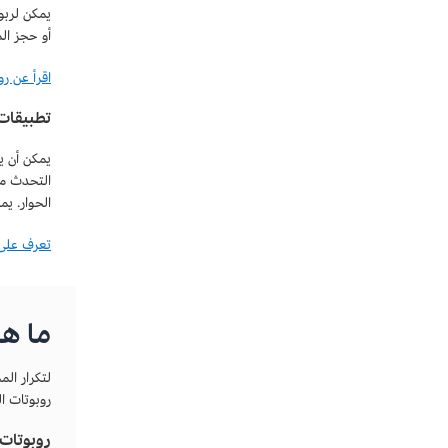
أو حجز ال
اقرأ عن روبوت الدر
تطبيقات 
يمكن أن ي
التحدث مع
الحوار. يم
تعرف على روبوتات الدر
ما هي
لتكرار ال
روبوتات ا
روبوتات 