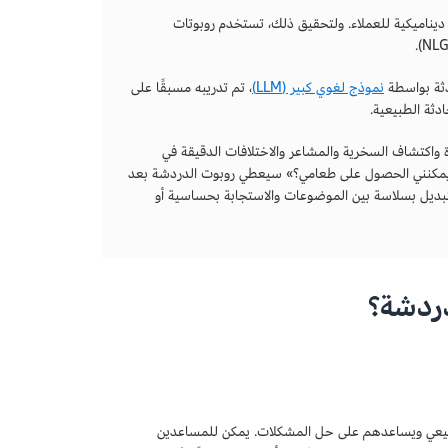
 ديناميكية للعملاء. ولتحقيق ذلك، تستخدم روبوتات
دثة بواسطة
نموذج لغوي كبير (LLM)
، تم تدريبه مسبقًا على
دثة الطبيعية.
ة واكتشاف السخرية والمشاعر والاختلافات الدقيقة في
تى يمكنني الحصول على طعامي؟» سيعطي روبوت الدردشة بعد
لتبديل بسلاسة بين الموضوعات والاستجابة بحساسية أو
دردشة؟
 طبيعي ويساعدهم على حل المشكلات. يمكن للمساعدين