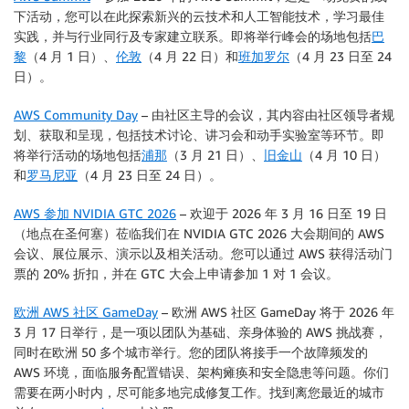
下活动，您可以在此探索新兴的云技术和人工智能技术，学习最佳
实践，并与行业同行及专家建立联系。即将举行峰会的场地包括
巴
黎
（4 月 1 日）、
伦敦
（4 月 22 日）和
班加罗尔
（4 月 23 日至 24
日）。
AWS Community Day
– 由社区主导的会议，其内容由社区领导者规
划、获取和呈现，包括技术讨论、讲习会和动手实验室等环节。即
将举行活动的场地包括
浦那
（3 月 21 日）、
旧金山
（4 月 10 日）
和
罗马尼亚
（4 月 23 日至 24 日）。
AWS 参加 NVIDIA GTC 2026
– 欢迎于 2026 年 3 月 16 日至 19 日
（地点在圣何塞）莅临我们在 NVIDIA GTC 2026 大会期间的 AWS
会议、展位展示、演示以及相关活动。您可以通过 AWS 获得活动门
票的 20% 折扣，并在 GTC 大会上申请参加 1 对 1 会议。
欧洲 AWS 社区 GameDay
– 欧洲 AWS 社区 GameDay 将于 2026 年
3 月 17 日举行，是一项以团队为基础、亲身体验的 AWS 挑战赛，
同时在欧洲 50 多个城市举行。您的团队将接手一个故障频发的
AWS 环境，面临服务配置错误、架构瘫痪和安全隐患等问题。你们
需要在两小时内，尽可能多地完成修复工作。找到离您最近的城市