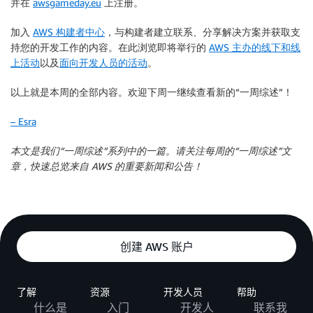
并在
awsgameday.eu
上注册。
加入
AWS 构建者中心
，与构建者建立联系、分享解决方案并获取支
持您的开发工作的内容。在此浏览即将举行的
AWS 主办的线下和线
上活动
以及
面向开发人员的活动
。
以上就是本周的全部内容。欢迎下周一继续查看新的“一周综述”！
– Esra
本文是我们“一周综述”系列中的一篇。请关注每周的“一周综述”文
章，快速总览来自 AWS 的重要新闻和公告！
创建 AWS 账户
了解
资源
开发人员
帮助
什么是
入门
开发人
联系我