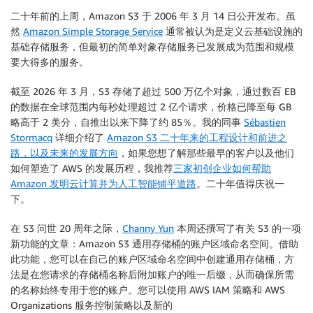
二十年前的上周，Amazon S3 于 2006 年 3 月 14 日公开发布。虽
然
Amazon Simple Storage Service
通常被认为是定义云基础设施的
基础存储服务，但最初的简单对象存储服务已发展成为范围和规模
要大得多的服务。
截至 2026 年 3 月，S3 存储了超过 500 万亿个对象，通过数百 EB
的数据在全球范围内每秒处理超过 2 亿个请求，价格已降至每 GB
略高于 2 美分，自推出以来下降了约 85％。我的同事
Sébastien
Stormacq
详细介绍了
Amazon S3 二十年来的工程设计和前进之
路，以及未来的发展方向
，如果您想了解那些最早的客户以及他们
如何塑造了 AWS 的发展历程，我推荐
三家初创企业如何帮助
Amazon 发明云计算并为人工智能铺平道路
。二十年值得庆祝一
下。
在 S3 问世 20 周年之际，
Channy Yun
本周还撰写了有关 S3 的一项
新功能的文章：Amazon S3 通用存储桶的账户区域命名空间。借助
此功能，您可以在自己的账户区域命名空间中创建通用存储桶，方
法是在您请求的存储桶名称后附加账户的唯一后缀，从而确保所需
的名称始终专用于您的账户。您可以使用 AWS IAM 策略和 AWS
Organizations 服务控制策略以及新的