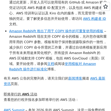
通过此更新，开发人员可以使用现有的 GitHub 或 Amazon 账户
凭证访问其 AWS 构建者 ID 配置文件，以及包括 AWS 构建者中
心、AWS 培训和认证以及 Kiro 在内的服务，而无需管理一组单
独的凭证。要了解更多信息并开始使用，请访问
AWS 构建者 ID
文档。
Amazon Redshift 推出了用于 COPY 操作的可重复使用的模板
–
Amazon Redshift 现在支持 COPY 命令的模板，允许您存储和重
用常用的 COPY 参数。模板有助于保持数据摄取操作的一致性，
减少执行 COPY 命令所需的工作量，并通过自动将模板更新应用
于所有未来用途来简化维护。所有提供 Amazon Redshift 的
AWS 区域都支持 COPY 模板，包括 AWS GovCloud（美国）区
域。要开始使用，请参阅
文档
或阅读
使用模板对 Amazon
Redshift 操作进行标准化
博客。
有关 AWS 公告的完整列表，请关注我们的
新闻博客
频道
AWS 最新
资讯
页面。
即将举行的 AWS 活动
查看您的行程并报名参加即将举行的 AWS 活动：
AWS Summit
– 参加 2026 年的 AWS Summit，这是一场免费的线