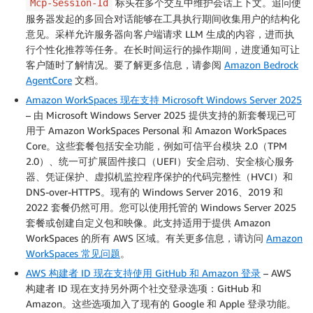
标头在多个交互中维护会话上下文。追问使
Mcp-Session-Id
服务器发起的多回合对话能够在工具执行期间收集用户的结构化
意见。采样允许服务器向客户端请求 LLM 生成的内容，进而执
行个性化推荐等任务。在长时间运行的操作期间，进度通知可让
客户随时了解情况。要了解更多信息，请参阅
Amazon Bedrock
AgentCore
文档。
Amazon WorkSpaces 现在支持 Microsoft Windows Server 2025
– 由 Microsoft Windows Server 2025 提供支持的新套餐现已可
用于 Amazon WorkSpaces Personal 和 Amazon WorkSpaces
Core。这些套餐包括安全功能，例如可信平台模块 2.0（TPM
2.0）、统一可扩展固件接口（UEFI）安全启动、安全核心服务
器、凭证保护、虚拟机监控程序保护的代码完整性（HVCI）和
DNS-over-HTTPS。现有的 Windows Server 2016、2019 和
2022 套餐仍然可用。您可以使用托管的 Windows Server 2025
套餐或创建自定义包和映像。此支持适用于提供 Amazon
WorkSpaces 的所有 AWS 区域。有关更多信息，请访问
Amazon
WorkSpaces 常见问题
。
AWS 构建者 ID 现在支持使用 GitHub 和 Amazon 登录
– AWS
构建者 ID 现在支持另外两个社交登录选项：GitHub 和
Amazon。这些选项加入了现有的 Google 和 Apple 登录功能。