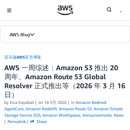
Skip to Main Content
AWS Blog
首页
亚马逊AWS官方博客
AWS 一周综述：Amazon S3 推出 20
版本
周年、Amazon Route 53 Global
Resolver 正式推出等（2026 年 3 月 16
日）
by
Esra Kayabali
on
18 3月 2026
in
Amazon Bedrock
AgentCore
,
Amazon Redshift
,
Amazon Route 53
,
Amazon Simple
Storage Service (S3)
,
Amazon WorkSpaces
,
Announcements
,
News
Permalink
Share