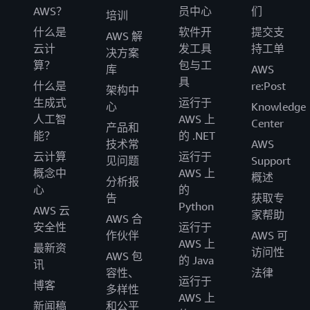
AWS？
员中心
们
培训
什么是
软件开
提交支
AWS 解
云计
发工具
持工单
决方案
算？
包与工
库
AWS
具
什么是
re:Post
架构中
生成式
运行于
心
Knowledge
人工智
AWS 上
Center
产品和
能？
的 .NET
技术常
AWS
云计算
运行于
见问题
Support
概念中
AWS 上
概述
分析报
心
的
告
获取专
Python
AWS 云
家帮助
AWS 合
安全性
运行于
作伙伴
AWS 可
AWS 上
最新资
访问性
AWS 包
的 Java
讯
容性、
法律
运行于
博客
多样性
AWS 上
新闻稿
和公平