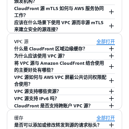
访问 API 的 B2B API 集成。示例包括请求连接银
颁发机构？
自定义源标头：使用 CloudFront，您可以将自
证相关基础设施。
同策略。
以验证特定证书属性（如组织单元或主题备用名
mTLS，您的应用程序服务器可以在建立安全连接
始基础设施进行强大的、基于证书的身份验证，
行服务器应用程序的支付系统（例如第三方提供
定义标头附加到传入请求，然后配置源以验证
CloudFront 源 mTLS 如何与 AWS 服务协同
这能够在 CloudFront 全球网络中实现近乎实时的
称）、使用 KeyValueStore 实施证书吊销检查、
之前验证请求是否仅来自您的授权的 CloudFront
同时又要保持全球性能和可扩展性的组织。源
CloudFront 源双向 TLS 身份验证同时支持来自
商），或者使用公司发行的、需要访问您的多租
这些特定标头值，从而有效地将访问限制为仅
例如，假设一家 SaaS 公司既有携带证书的高级企
工作？
吊销强制执行，让您完全控制证书生命周期管
根据客户端 IP 地址或地理位置应用不同的身份验
发行版。CloudFront 在 TLS 握手期间提供客户端
mTLS 可对 CloudFront 身份进行加密验证，从而
AWS Certificate Manager 私有证书颁发机构和第
户应用程序的设备的最终客户。除了用于身份验
通过 CloudFront 路由的请求。此方法会额外
业客户，也有不带证书的普通客户。通过可选模
理，从而支持临时证书停用或紧急吊销等高级方
应该在什么场景下使用 VPC 源而非源 mTLS
证策略，并出于合规性和审计目的记录详细的证
证书，您的源服务器会根据其信任存储库对其进
省去管理自定义安全策略的运维开销。对于混合
三方私有证书颁发机构的客户端证书。您可以通
CloudFront 源双向 TLS 可与已支持双向 TLS 身份
证的双向 TLS 之外，您还可以利用 CloudFront 的
创建一个身份验证层，从而大大降低未经授权
式，企业客户可使用 mTLS 身份验证连接并获取
案。
来建立安全的源连接？
书信息。
行验证。您可以使用 AWS 证书管理器私有证书颁
云和多云环境，您可以使用源 mTLS 保障
过 AWS Certificate Manager，以 PEM 格式导入客
验证的 AWS 服务无缝集成。应用程序负载均衡
L7 安全和缓解措施、边缘功能和 AWS 骨干网络优
直接访问源的风险。
优质缓存内容，与此同时，普通客户无需证书即
发机构或通过 AWS 证书管理器导入的第三方私有
CloudFront 与 AWS 外部源或 AWS 公共源之间的
户端证书，ACM 将负责证书的全生命周期管理，
器、API Gateway、AWS IoT 等多款 AWS 服务均
VPC 源和源 mTLS 均可为 CloudFront 到源提供安
VPC 源
全部打开
化来处理您的流量。
可连接并接收基础内容。CloudFront 会通过不同
该功能支持多种高级使用场景，例如基于客户等
IP 允许列表：您可以配置源的安全组或防火
证书颁发机构的客户端证书配置源 mTL。
连接安全。这对于媒体公司、零售商以及运营分
包括签发、更新和轮换。对于源提供的服务端证
支持面向客户端的 mTLS。将这些服务作为
全连接，但具体选择取决于您的架构、源位置和
什么是 CloudFront 区域边缘缓存？
的 HTTP 标头（CloudFront-Viewer-Certificate-*
级执行不同证书要求的多租户验证、关键业务的
墙，以专门允许来自 CloudFront 的 IP 范围的
CloudFront 提供精细控制，允许您在每个分配或
布式基础设施的企业尤其有价值，这类企业需要
对于
书，CloudFront 在 mTLS 连接中要求使用受公众
，您可以使用 mTLS 在组
CloudFront 源使用时，源 mTLS 可在 CloudFront
安全要求。当您的源是部署在 VPC 私有子网中的
企业设备身份验证
为什么应该使用 VPC 源？
标头信息）告知源请求来自已验证还是未验证连
紧急绕过逻辑，或与外部身份验证系统集成以执
传入流量。为方便起见，AWS 会维护并定期更
CloudFront 通过名为边缘站点的全球数据中心网
每个源的基础上配置源 mTL，从而确保只有经过
在 AWS、本地数据中心和第三方服务商之间实施
信任的证书颁发机构签发的证书。这种灵活性使
织发放的员工设备访问您的公司资源和内部应用
与这些服务之间建立一致的基于证书的身份验
AWS 资源（如应用程序负载均衡器、EC2 实例）
将 VPC 源与 Amazon CloudFront 结合使用
接。
行额外验证步骤。
新这些 IP 范围。有关实施 IP 允许列表的详细
络传输内容。区域性边缘缓存站点位于原始 Web
验证的 CloudFront 发行版才能访问您的后端基础
如果您希望增强 Web 应用程序的安全性，同时保
统一的安全策略。源 mTLS 采用标准化的、基于
您能够集成现有私钥基础设施（PKI），同时借助
程序之前对其进行身份验证。这可以通过添加细
证，让您在借助 CloudFront 全球性能优势的同
时，使用 VPC 源。当您想要完全隔离网络级，即
的主要好处有哪些？
信息，请参阅我们的综合文档：
服务器和全球边缘站点之间，直接向读者提供内
架构。
持高性能和全球可扩展性，则应将 VPC 源与
证书的身份验证取代了复杂的 IP 允许列表和自定
CloudFront 全球边缘网络实现安全的源连接，无
粒度的设备级访问控制来补充 VPN 安全措施，确
您可以借助连接函数跟踪详细信息，例如企业用
时，实施统一的安全管控策略。源 mTLS 还与
源永远无法从互联网访问，且您更希望在 AWS 网
安全性 — 借助 VPC 源，您可以将负载均衡器
VPC 源如何与 AWS VPC 屏蔽公共访问权限配
https://docs.aws.amazon.com/AmazonCloudFront/l
容。这可帮助提升查看者的体验，同时降低扩展
CloudFront 结合使用。通过 VPC 源，您可以限制
义标头解决方案。对于 B2B API 安全性，您可以
需更改现有证书管理流程即可提供企业级安全保
保即使在 VPN 网络内，也只有授权的企业设备才
户的证书序列号或普通用户的 IP 地址，从而对整
AWS Certificate Manager（ACM）集成，以简化
络内部实现基础设施级安全控制时，VPC 源是理
和 EC2 实例放置在私有子网中，使
合使用？
prefix-list
。此资源提供有关利用 AWS 托管前
原始资源的运营负担和成本。
只有 CloudFront 分发才能访问 VPC 中的源，而无
保护后端 API 和微服务架构。在这些架构中，应
障。
能访问特定资源。
个客户群实施精细化分析和安全监控。
证书生命周期管理：ACM 负责证书的签发、更新
想的选择。当您的源是公有 AWS 服务（如公共
CloudFront 成为唯一的入口点，从而加强应用
VPC 源支持哪些资源？
缀列表实现最佳安全配置的分步指导。
需进行诸如秘密标头或访问控制列表之类的复杂
用程序服务器需要防范直接访问尝试。示例包括
CloudFront
虚拟私有云（VPC）源
允许您使用
和轮换，无需您手动管理证书。您可以通过 AWS
ALB、API Gateway 端点），或源在 AWS 外部
程序的安全状况。用户请求通过私有、安全的
VPC 源支持 IPv6 吗？
SSL/TLS 加密：您可以将 CloudFront 配置为
配置。VPC 源还让您可以免费路由到具有内部
服务多个业务部门的 SaaS 平台、支付处理系统，
CloudFront 通过应用程序负载均衡器、网络负载
管理控制台、CLI、SDK、CDK 或 CloudFormation
VPC 源支持应用程序负载均衡器、网络负载均衡
（本地数据中心、第三方服务商）托管时，使用
连接从 CloudFront 传输到 VPC 源，从而提高
CloudFront 是否支持跨账户 VPC 源？
专门使用 HTTPS 连接来连接您的源，从而通
IPv4 IP 地址的私有子网中的源，从而优化您的
以及对专有内容访问有严格身份验证要求的企业
均衡器和 EC2 实例从托管在 VPC 私有子网中的应
配置源 mTLS，轻松将其纳入现有的基础设施即代
器和 EC2 实例。
源 mTLS。源 mTLS 适合在混合云或多云环境中运
不，VPC 私有源不支持 IPv6。使用 VPC 源需要私
应用程序的安全性。
过 CloudFront 分发和源之间的加密通信实现
IPv4 成本。如果您想简化安全管理，VPC 源是完
应用程序。源 mTLS 可以确保只有您授权的
用程序传送内容。
Amazon VPC 屏蔽公共访问权
码工作流。
行、需要在各类基础设施上实施统一安全控制的
有 IPv4 地址，这些地址是免费的，并且不会产生
支持。CloudFront 支持跨账户 VPC 源，可将您的
缓存
全部打开
管理 — VPC 源允许您将源移动到没有公共访
端到端数据保护。
美的选择，它可以让您更加专注于发展核心业
CloudFront 分发才能与 API 建立连接，从而防范
限
（VPC BPA）是一种简单的声明性控制，它通
组织，也适用于需要始终可以通过互联网访问源
IPv4 费用。
CloudFront 分发连接至其他 AWS 账户中私有
是否可以添加或修改转发到源的请求标头？
问权限的私有子网，而无需实施访问控制列