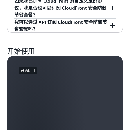
等），并且是在 2014 年 12 月 1 日生效的，
如果我已拥有 CloudFront 的自定义定价协
别，则某些查看者（特别是所在位置不属于您所
何在单个和多个账户中应用 AWS 服务抵扣金。
的抵扣金额。
电子邮件或 Amazon SNS 主题接收通知。 您可以
作为 CloudFront 安全防御节省套餐的一项额外权
我们不会针对您将 AWS 数据传出到 Amazon
议，我是否也可以订阅 CloudFront 安全防御
选价格级别的查看者）遇到的延迟性可能高于从
创建针对 CloudFront 服务进行筛选的自定义
益，包含用于保护 CloudFront 资源的 AWS WAF
。这适用于从所有 AWS 区域
节省套餐？
CloudFront 收费
所有 Amazon CloudFront 站点传输内容的延迟
Amazon Web Services 预算，并将预算阈值金额
使用量（最高为已承诺计划金额的 10％），无需
向全球 CloudFront 边缘站点的数据传输。
我可以通过 API 订阅 CloudFront 安全防御节
性。
设置为 CloudFront 安全防御节省套餐涵盖的
额外付费。对于超出 CloudFront 安全防御节省套
您只能订阅一个或订阅其他套餐。 如果您对自定
省套餐吗？
数据传出到原始服务器
CloudFront 按需使用量，一旦超过该阈值，您便
餐所涵盖的使用量的部分，将收取标准
义定价协议有任何疑问，请联系您的 AWS 客户经
请注意，Amazon CloudFront 偶尔还会从没有包
对于您从 Amazon CloudFront 边缘站点传出到
会收到通知。 有关预算的更多信息，请参阅
CloudFront 和 Amazon WAF 费用。 通过 AWS
理。
您只能通过
CloudFront 控制台
订阅 CloudFront
括在您所选价格级别中的地区的节点处理您的内
原始服务器（包括 AWS 原始服务器和其他原
AWS 账单与成本管理用户指南中的
利用 AWS
Marketplace 订阅的托管 WAF 规则未涵盖在
安全防御节省套餐。 我们将评估通过 API 提供该
容请求。发生此类情况时，我们只按照您所选价
开始使用
始服务器）的数据量，我们将进行收费，以
Budgets 管理成本
和
创建预算
。
CloudFront 安全防御节省套餐内。
功能的可行性，并将其作为未来的增强功能。
格级别中最低费率的地区向您收费。
GB 为单位计量。您可以在
此处
查看 Amazon
CloudFront 数据传输到原始服务器的费率。
您可以在
此处
查看每个价格级别包括的站点列
开始使用
表。
HTTP/HTTPS 请求
对于您向 Amazon CloudFront 发出的对您内容
的 HTTP/HTTPS 请求，我们将进行收费。您可
以在
此处
查看 HTTP/HTTPS 请求的费率。
失效请求
您需要为无效请求中的每个路径支付费用。无
效请求中的路径代表您希望从 CloudFront 缓
存中失效的对象的 URL（如果路径包含通配