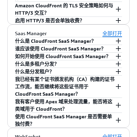
本相比，HTTP/3 具有多项性能改进：
CloudFront 分发中启用 HTTP/3。在控制台中，
CloudFront 会自动添加 Alt-Svc 标头，该标头用
Amazon CloudFront 的 TLS 安全策略如何与
转到“Distribution Configuration”（分配配置）页
于告知客户端当前服务支持 HTTP/3，因此您无需
CloudFront 目前在查看者的客户端浏览器与
HTTP/3 交互？
— CloudFront 使用 1-
更快、更可靠的连接
面，然后转到“Supported HTTP Versions”（受支
手动添加 Alt-Svc 标头。我们希望您在应用程序中
CloudFront 边缘站点之间的通信中支持
启用 HTTP/3 是否会单独收费？
RTT 进行 HTTP/3 的 TLS 握手，与以前的
持的 HTTP 版本）部分。 在该部分中，您可以选
启用对多种协议的支持，如果应用程序未能建立
HTTP/3。CloudFront 将继续使用 HTTP/1.1 传送
HTTP/3 使用 QUIC，后者需要 TLSv1.3。因此，
HTTP 版本相比，缩短了连接建立时间并相应
择“HTTP/3, HTTP/2, HTTP/1.1, or HTTP/1.0”
HTTP/3 连接，它将回退至 HTTP /1.1 或
边缘站点与您的原始服务器之间的通信内容。
只有 TLSv1.3 和受支持的 TLSv1.3 密码组可用于
不会，在 Amazon CloudFront 分发上启用
Saas Manager
全部打开
地减少了握手失败。
（HTTP/3、HTTP/2、HTTP/1.1 或 HTTP/1.0）
HTTP/2，也就是说，不支持 HTTP/3 的客户端仍
建立 HTTP/3 连接，不受您选择的安全策略的影
HTTP/3 不会产生单独的费用。HTTP/3 请求将按
什么是 CloudFront SaaS Manager？
— CloudFront 的 HTTP/3 实
更好的 Web 性能
可以使用 HTTP/1.1 或 HTTP/2 与启用了 HTTP/3
响。有关详细信息，请参阅《CloudFront 开发人
照您的定价套餐中的请求价格收费。
谁应该使用 CloudFront SaaS Manager？
CloudFront SaaS Manager 是 Amazon CloudFront
施支持客户端连接迁移，使客户端应用程序能
的 CloudFront 分配的进行通信。回退支持是
员指南》中的“查看者与 CloudFront 之间受支持
如何开始使用 CloudFront SaaS Manager？
的一项新功能，可帮助软件即服务（SaaS）和
够以最少的中断从不良连接中恢复。与 TCP 不
CloudFront SaaS Manager 专为面临高效管理多个
HTTP/3 规范不可或缺的一部分，在支持 HTTP/3
的协议和密码”部分。
什么是多租户分发？
Web 开发平台提供商高效管理多个网站的内容分
同的是，QUIC 不是无损的，因此它更适合具
网站挑战的组织设计。软件即服务（SaaS）和
的所有主要浏览器中均已实施。
希望跨多组域管理共享设置的客户可通过 AWS 管
什么是分发租户？
发。该功能可简化组织大规模交付多租户应用程
有高数据包损失的拥塞网络。此外，QUIC 还
Web 开发平台提供商将发现该功能特别有价值，
理控制台和 API 选择使用 CloudFront。操作步骤
多租户分发定义将在多个域间共享的基础配置，
我已经有某个证书颁发机构（CA）构建的证书
序并保障其安全的方式。通过引入可重复使用的
有助于在 Wifi 或蜂窝传输中更快速地重新连
因为它能帮助他们在租户的各网站间保持一致的
如下：1/ 定义共享设置：创建多租户分发，其中
包含源配置、缓存行为和安全设置等共享配置设
分发租户指的是使用多租户分发的特定域。它从
工作流，能否继续将这些证书用于
配置和参数，CloudFront SaaS Manager 减少了运
接。
设置。同样，管理多个企业网站的公司也可以借
包含的共享设置将用作多组域的模板。2/ 创建分
置。与标准分发不同，多租户分发无法直接处理
多租户分发中继承基础配置，并且必须拥有至少
CloudFront SaaS Manager？
营开销。它可以省去重复的配置工作，并使客户
助它来标准化其 Web 形象，同时保留对各个网站
发租户：创建分发租户，让您可以将域及其 TLS
流量。它提供可自定义的参数化字段，以满足每
一个带有有效 TLS 证书的域或子域。
— 与先前版本的 HTTP 相比，HTTP/3
安全性
我有客户使用 Apex 域来处理流量，能否将这
能够在其不同网站间保持一致的设置。此外，
进行自定义的灵活性。如果你只有少数几个网
证书与多租户分发关联。3/ 微调控制：（可选）
个域的独特需求。例如：特定于域的源路径或源
每个分发租户都可以包含以下自定义设置：
可以。不过，CloudFront 会与 AWS Certificate
可以在 TLS 握手期间加密交换的数据包，从而
类域用于 CloudFront？
CloudFront SaaS Manager 还提供可选的灵活性，
站，或每个网站都包含不同的 CloudFront 配置，
通过应用替代来自定义分发租户的设置。
域名。
Manager（ACM）协同工作，以提供无缝的域控制
提供更全面的安全性。这就增加了中间设备的
使用 CloudFront SaaS Manager 是否需要单
支持根据需求为每个网站自定义安全设置，并自
唯一的源路径和/或源域名（通过多租户分发
则单租户（传统）分发可能更合适您。
验证体验。与 ACM 的集成可消除证书颁发和管理
可以，CloudFront 支持 Apex 域或根域（例如
检查难度，可提高隐私性，并减少中间人攻
独付费？
动完成证书续期。
中的参数值定义）
的负担，并为 Amazon 颁发的 SSL/TLS 证书提供
example.com 与 www.example.com）。客户可以
击。CloudFront 对 HTTP/3 的支持基于 s2n-
自动化生命周期管理。如果您使用其他证书颁发
使用 Route 53 来管理 DNS，并为 Apex 域添加
自定义 TLS 证书
是的。CloudFront 基于您创建的分发租户资源数
quic 和 Rust 构建，这两者都非常注重效率和
WebSocket
全部打开