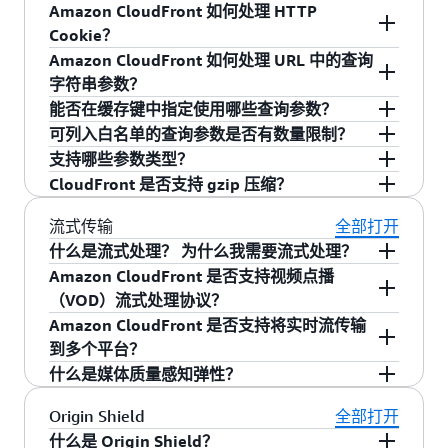
务，而不是管理复杂的安全措施。
中间人攻击和未授权访问尝试。
过 AWS 提供的互联网路径权威地阻止传入（入
以支持其他合法服务，同时仍然需要通过基于证
VPC 子网内的源。借助 AWS Resource Access
Amazon CloudFront 如何处理 HTTP
表、秘密共享标头或其他限制源访问权限的机
可以，对于转发到源的请求，您可以配置 Amazon
口）和传出（出口）VPC 流量。在具有 VPC 源的
书身份验证保障 CloudFront 访问安全的场景。为
Manager（RAM），您可以在组织内的多个账户间
Cookie？
制，从而减少安全地 CloudFront - 源连接所需
CloudFront 以添加自定义标头，或覆盖现有标头
子网上启用 VPC BPA 时，来自 CloudFront 的活
了最大程度地提高安全性，您可以将两种方法结
安全共享 VPC 源。这使您能够为联网基础设施和
Amazon CloudFront 如何处理 URL 中的查询
的运营开销。这样，您就可以轻松使用
的值。您可以使用这些标头帮助确认对源的请求
Amazon CloudFront 支持分发用 HTTP cookie 自
动连接将终止于该子网。不会向该子网发送新的
合使用：使用 VPC 源进行私有连接，并搭配源站
应用程序分别维护单独的账户，同时使用
字符串参数？
CloudFront 来保护他们的 Web 应用程序，而
发自 CloudFront；您甚至可以将自己的源配置为
定义或个性化的动态内容。要使用此功能，您需
连接，而是将其路由到 VPC 源所在的其他子网
mTLS，通过为每个分发使用唯一的客户端证书，
CloudFront 的全球分发网络及 VPC 源的增强安全
能否在缓存键中指定使用哪些查询参数？
无需投资于无差别的开发工作。
仅允许包含指定自定义标头值的请求。此外，如
要指定是否希望 Amazon CloudFront 将您的部分
（未启用 BPA），或者如果 VPC 源所在的所有子
您可以选择将查询字符串配置为缓存键的一部
实现分发级访问控制。
能力，且无需支付额外费用。
可列入白名单的查询参数是否有数量限制？
可扩展且性能出色 — 借助 VPC 源，客户可以
果要对同一个源使用多个 CloudFront 分配，您可
或全部 Cookie 转发到自定义原始服务器。然后，
网都启用了 BPA，则该连接会被丢弃。
分，以便识别 Amazon CloudFront 缓存中的对
可以。借助
查询字符串白名单功能
，您在缓存键
支持哪些参数类型？
使用 CloudFront 的全球边缘站点和 AWS 主干
以使用自定义标头来区分每个不同分配所发送的
Amazon CloudFront 会在识别缓存中的唯一对象
象。这有助于您构建可在边缘站点上缓存特定时
中仅使用特定参数即可轻松配置 Amazon
是的。配置 Amazon CloudFront 时，您最多可将
CloudFront 是否支持 gzip 压缩？
网络，享受与其他现有内容分发方法类似的规
源请求。最后，自定义标头可用来帮助确定为您
时考虑到转发的 Cookie 的值。这样，您的最终用
间的动态网页（例如搜索结果）。
CloudFront，同时仍将所有参数转发到相应源
10 个查询参数添加到白名单。
Amazon CloudFront 支持 URI 查询参数（如
模和性能，同时改善安全状况。该解决方案可
的请求返回的正确 CORS 标头。您可以通过
户既可以通过 Cookie 享受专为他们个性化的内
中。
RFC3986 的 3.4 节中所定义）。具体而言，它支
支持。CloudFront 可以自动压缩文本或二进制数
流式传输
全部打开
简化安全管理，同时为客户提供全球应用程序
CloudFront API 和 AWS 管理控制台来配置自定义
容，又能享用 Amazon CloudFront 带来的性能优
持嵌入在 HTTP GET 字符串中“?”字符后，并通过
据。要使用此功能，只需在您的缓存行为设置中
什么是流式处理？ 为什么我需要流式处理？
交付，使您可以轻松将 CloudFront 用作应用
标头。此功能不会产生额外的费用。要详细了解
势。您还可以选择将 Cookie 值记录在 Amazon
“&”字符分隔的查询参数。
指明您希望 CloudFront 自动压缩对象，并确保您
Amazon CloudFront 是否支持视频点播
程序的单一前门。
如何设置自定义标头，您可以在
此处
阅读更多内
CloudFront 访问日志中。
通常情况下，流式处理指的是通过 Internet 向最
的客户端在请求标头中添加“Accept-Encoding:
（VOD）流式处理协议？
容。
终用户分发音频和视频，而无需在播放前下载媒
gzip”（大多数现代 Web 浏览器默认执行此操
Amazon CloudFront 是否支持将实时流传输
体文件。用于流式处理的协议包括那些使用 HTTP
支持。Amazon CloudFront 会为您提供多种选
作）。有关此功能的更多信息，请参阅
我们的开
到多个平台？
进行分发的协议，如 Apple 的 HTTP Live
项，方便您分发点播视频内容。如果您的媒体文
发人员指南
。
什么是媒体质量感知弹性？
Streaming (HLS)、MPEG Dynamic Adaptive
件在存储到 Amazon S3（或自定义源服务器）之
是的。您可以将 Amazon CloudFront 实时流与任
Streaming over HTTP (MPEG-DASH)、Adobe 的
前已经使用
AWS Elemental MediaConvert
等工具
何可输出基于 HTTP 的流的实时视频创作服务
媒体质量感知弹性（MQAR）是 Amazon
Origin Shield
全部打开
HTTP Dynamic Streaming (HDS) 和 Microsoft
转换为 HLS、MPEG-DASH 或 Microsoft Smooth
（例如
AWS Elemental MediaPackage
或
AWS
CloudFront 与 AWS Media Services 之间的一项集
什么是 Origin Shield？