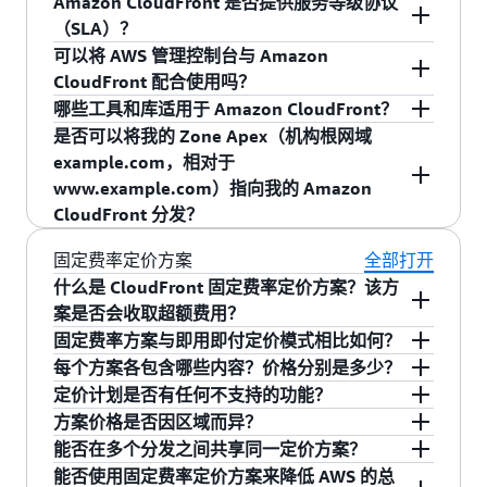
Amazon CloudFront 是否提供服务等级协议
分发内容。例如，您可以注册 Amazon S3 存
还可以针对单个站点上的不同类型内容使用不同
成，让开发人员从中受益。该解决方案能够作为
一部分的任何常用静态文件，例如网站图像、音
配合使用。使用自定义原始服务器不收取任何额
对于您添加到 CloudFront 分发的每个源，您可以
（SLA）？
此外，如果您正在使用的是 AWS 原始服务器（如
储段“bucketname.s3.amazonaws.com”作为所
来源（例如将 Amazon S3 作为静态数据元来源、
原始服务器简单地与 Amazon S3、Amazon EC2
频、视频、媒体文件或软件下载。Amazon
外费用。
分配一个备份源
，以便在主要源不可用时自动提
Amazon S3、Amazon EC2 等），我们将
可以将 AWS 管理控制台与 Amazon
不再收取
有静态内容的来源，并注册一个 Amazon EC2
将 Amazon EC2 作为动态内容来源、将自定义来
和 Elastic Load Balancing 配合使用，为开发人员
CloudFront 还支持通过 HTTP 分发实时或点播媒
供流量服务。您可以选择 HTTP 4xx/5xx 状态代码
是的。如果客户的月度正常运行时间百分比在任
CloudFront 配合使用吗？
向 Amazon CloudFront 传输 AWS 数据的费
实例“dynamic.myoriginserver.com”作为所有
源用于第三方内容），这能为您带来诸多便利，
提供持久化存储与高性能传输的强大结合。
体流。
的组合，当从主要源返回这些状态码时，它们将
何账单周期内低于我们的服务承诺，Amazon
哪些工具和库适用于 Amazon CloudFront？
。这适用于从所有 AWS 区域向全球 CloudFront
用
动态内容的来源。然后，使用 API 或 AWS 管
而且只需为实际用量付费。
Amazon CloudFront 还与 Amazon Route 53 和
会触发备份源的失效转移。这两个源可以是 AWS
CloudFront SLA 将提供服务补偿。可在
此处
找到
可以。您可以使用 AWS 管理控制台，通过简单的
是否可以将我的 Zone Apex（机构根网域
边缘站点的数据传输。
理控制台，您可以创建可能返回
AWS CloudFormation 相集成，提供进一步性能优
源和非 AWS 源的任意组合。
更多信息。
点击式 Web 界面来配置和管理 Amazon
在我们的
资源中心
，提供了各种用于管理 Amazon
example.com，相对于
“abc123.cloudfront.net”作为分配域名的
势和简单配置。
CloudFront。AWS 管理控制台支持 Amazon
CloudFront 分发的工具和适用于各种编程语言的
www.example.com）指向我的 Amazon
Amazon CloudFront 分配。
CloudFront 的大部分功能，让您能够利用
库。
CloudFront 分发？
将 cloudfront.net 域名或您创建的 CNAME 别
Amazon CloudFront 的低延迟传输，而无需编写
名包括在您的 Web 应用程序、媒体播放器或
任何代码或安装任何软件。您可以免费访问 AWS
可以。您可以通过两种方式将 Zone Apex（机构根
固定费率定价方案
全部打开
网站中。使用 cloudfront.net 域名（或您设置
管理控制台，网址为
网域，example.com）指向 Amazon CloudFront
什么是 CloudFront 固定费率定价方案？该方
的 CNAME）发出的每个请求，都被路由到最
https://console.aws.amazon.com
。
分发。
案是否会收取超额费用？
适合以最高性能分发内容的边缘站点。该边缘
固定费率方案与即用即付定价模式相比如何？
第一种方式是使用 AWS 的权威 DNS 服务 Amazon
CloudFront 固定费率定价方案将 CloudFront CDN
站点将尝试使用文件的本地副本来处理请求。
每个方案各包含哪些内容？价格分别是多少？
Route 53，您可配置一条 ALIAS 记录，将 DNS 名
与多项 AWS 服务和功能整合为月度固定价格，不
固定费率方案和即用即付定价模式可根据您的需
如果本地副本不可用，Amazon CloudFront 将
定价计划是否有任何不支持的功能？
称的 Apex 或根（如 example.com）映射到
收取任何超额费用。该方案包括 CDN、WAF、
求提供不同优势。使用固定费率方案，您只需支
从源文件中获取副本。然后，此副本将能够在
所有方案均包含基础 CDN 功能、DNS、WAF、
方案价格是否因区域而异？
Amazon CloudFront 分发。然后，Amazon Route
DDoS 防护、DNS、TLS 证书、日志服务和无服务
付一笔固定费用即可使用 CloudFront、WAF、
该边缘站点使用，以便处理将来的请求。
DDoS 防护、存储抵扣金、失效和无服务器边缘计
尽管大多数功能在定价计划的一个或多个套餐中
能否在多个分发之间共享同一定价方案？
53 会使用您的 CloudFront 分发对应的正确 IP 地
器边缘计算，并附赠每月 S3 标准存储抵扣金。
Route 53、S3 和 CloudWatch Logs 等多项 AWS
算功能。免费方案（0 美元/月）是开始使用 CDN
受支持，但仍有部分功能目前未包含在任何定价
否。每个固定费率方案均以单一价格提供全球内
能否使用固定费率定价方案来降低 AWS 的总
址来响应对 ALIAS 记录的每个请求。Route 53 对