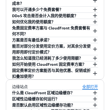
服务，即使在流量突增或遭受攻击时，也不会产
与安全功能的简单方案。专业方案（15 美元/月）
计划中。如果您需要其中一项或多项功能，请选
容分发服务。您可以为全球各地的用户提供服
每个固定费率方案支持一个 CloudFront 分发。您
成本？
您可以根据需求为不同的应用程序选择不同方
映射到 CloudFront 分发的 ALIAS 记录的查询不收
生超额费用。
专为小型网站和应用程序设计，提供核心 CDN 与
择即用即付定价模式。有关不支持的功能和替代
务，无需担心区域定价差异。
可以根据自身需求为不同的分发选择不同的定价
我可以开通多少个免费套餐？
案，灵活扩展应用程序，无需为计算用量或流量
取费用。
安全功能。商业方案（200 美元/月）可通过机器
方案的完整列表，请访问我们的
文档
。
方案。
可以。CloudFront 固定费率定价方案可以使您的
突增或 DDoS 攻击带来意外费用担心。
DDoS 攻击是否会计入我的使用额度？
采用即用即付定价模式时，各项服务将根据实际
人防护和高级 DDoS 防护增强安全性，并提供私
AWS 数据传输成本更可预测，并通过三种方式降
每个 AWS 账户最多可以创建三个免费套餐。
或者，借助 CloudFront 的任播静态 IP，您可以通
使用量单独计费。这种方式在服务选择和配置上
如何优化我的使用额度？
有源端点，使应用程序不暴露在公共互联网，仅
低 AWS 总体成本：
不会。攻击流量永远不会计入您方案的使用额
过任意 DNS 服务提供商将 Apex 域指向
具备完全的灵活性，但费用会根据流量模式每月
免费固定费率方案与 CloudFront 免费套餐有
可通过指定的 CloudFront 分发访问。高级方案
度。其中包括已拦截的 DDoS 攻击以及被 AWS
您可以通过配置 WAF 安全规则，将重点放在对应
CloudFront 分发。只需使用 CloudFront 提供的 3
波动，并且您需要监控多项服务的使用情况以管
何不同？
第一，自动免除 CloudFront 与您的 AWS 源之间
（1000 美元/月）面向大规模应用程序提供高级
WAF 拦截的请求。
用程序至关重要的流量上来优化使用额度。由于
个静态 IP 地址创建标准 A 记录即可。该功能可将
理成本。
方案是否有最低承诺？
的数据传输费用。您无需为在 Amazon S3、应用
能力，包括更强的源负载降低和额外的可用性功
被拦截的请求永远不会计入额度，因此您可以利
免费固定费率方案以 0 美元/月的价格整合了
Apex 域的支持范围扩展到 Route 53 之外，同时
能否对部分分发使用定价方案，对其余分发使
程序负载均衡器、API Gateway 等服务上运行的
能。
如果您希望采用合并月度账单、简化服务配置，
用 WAF 规则按需过滤流量，例如允许或拦截特定
CloudFront、WAF、DNS、DDoS 防护、无服务器
方案无需年度承诺即可享受最优费率。方案按当
您的流量仍会被自动路由至最近的边缘站点，以
用即用即付定价模式？
AWS 应用程序产生的出站数据传输付费，只需按
并使用内置安全功能，同时无需担心超额费用，
国家/地区的流量、拦截无效的 URI 模式、设置速
边缘计算功能，以及 S3 存储服务抵扣金。与所有
前月度计费周期购买，并且会自动续订，直至取
在全球范围内实现高性能的内容分发。
我怎么知道我已经消耗了多少使用限额？
照所选方案的价格，通过 CloudFront 提供流量。
固定费率方案将是理想之选。如果您需要完全掌
率限制，或过滤特定 HTTP 标头。
固定费率方案一样，即使超出使用额度，也不会
消。您可随时升级方案，也可以预约降级或取
您可以为每个 CloudFront 分发选择最适合的定价
如何开始使用 CloudFront 固定费率方案？
控各项服务功能、进行自定义配置、使用固定费
收取任何超额费用。
消，相关变更将在下一计费周期开始时生效。取
模式，根据应用程序需求选用固定费率方案或即
您可以随时在 CloudFront 控制台中跟踪您的使用
第二，CloudFront 通过保护您的应用程序基础设
固定费率定价方案能否与其他优惠、促销或折
率方案未包含的功能，或预计会出现大规模且可
消方案后，您在当前计费周期结束前仍可继续享
用即付定价模式。
限额。当您达到配额的50％、80％和100％时，
施并减少直达源的请求数量来降低您的计算和数
您可以在创建新的 CloudFront 分发时选择固定费
扣叠加使用？
CloudFront 免费套餐则有所不同：它仅适用于即
预测的流量突增，即用即付定价模式则更为合
受固定费率定价。下一周期开始时，您的分发及
您还将收到自动电子邮件通知，尽管通知可能会
据库成本。它会从边缘站点或区域边缘缓存节点
率方案，也可将现有分发从即用即付定价模式切
用即付定价模式下的 CloudFront 使用量。尽管该
适。
所有关联方案资源将切换为即用即付定价模式。
延迟。
提供缓存内容，合并重复请求，并在流量到达后
换为该方案。根据您的应用程序需求选择方案，
Amazon CloudFront 固定费率定价方案不得与任
边缘站点
全部打开
套餐每月为您的账户提供 1TB 数据传输和 1000
端服务前拦截恶意流量和不需要的流量。这意味
其中包含月租 0 美元起的选项。您可通过
何其他优惠、促销或折扣叠加使用。
什么是 CloudFront 区域边缘缓存？
万次免费请求，但超出上述限额的用量将按标准
方案的注册和升级均按比例计费，并提供按比例
着触及您的应用服务器、数据库及其他按使用量
CloudFront 控制台完成方案配置。
区域性边缘缓存如何运行？
按需付费费率计费。此外，固定费率方案中包含
折算的使用额度。
CloudFront 通过名为边缘站点的全球数据中心网
计费的 AWS 服务的请求会减少，从而实现成本节
是否默认启用区域性边缘缓存功能？
的 WAF、DNS 和 DDoS 防护等其他服务将根据各
络传输内容。区域性边缘缓存站点位于原始 Web
Amazon CloudFront 拥有多个分散在全球的
区域
约。