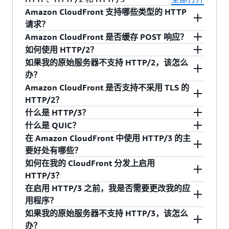
订商业合伙协议（BAA），则可以使用 Amazon
查报告，阐明了 AWS 如何达成关键合规性控制和
的客户提供。AWS Artifact 是一个自助服务门户，
Amazon CloudFront 支持哪些类型的 HTTP
CloudFront [不包括通过 CloudFront 嵌入式 POP
目标。 有关更多信息，请参阅
AWS SOC 合规性
可通过此门户按需访问 AWS 的合规性报告。您可
请求？
进行的内容交付] 来加快交付受保护健康信息
和我们的
开发人员指南
。
以登录
AWS 管理控制台中的 AWS Artifact
或通过
Amazon CloudFront 是否缓存 POST 响应？
目前，Amazon CloudFront 支持 GET、HEAD、
（PHI）。 有关更多信息，请参阅
HIPAA 合规性
AWS Artifact 入门
了解更多信息。AWS 网站上公
如何使用 HTTP/2？
POST、PUT、PATCH、DELETE 和 OPTIONS 请
Amazon CloudFront 不会缓存对 POST、PUT、
和我们的
开发人员指南
。
开发布了最新的
AWS SOC 3 报告
。
如果我的原始服务器不支持 HTTP/2，该怎么
求。
DELETE 和 PATCH 请求的响应，因为这些请求会
如果您已有 Amazon CloudFront 分发，则可以使
办？
通过代理返回原始服务器。您可以启用
缓存
来响
用 API 或管理控制台来启用 HTTP/2。在控制台
Amazon CloudFront 是否支持不采用 TLS 的
应 OPTIONS 的请求。
中，转到“Distribution Configuration”页面，然后
Amazon CloudFront 目前支持使用 HTTP/2 向查
HTTP/2？
转到“Supported HTTP Versions”部分。 在该部分
看者的客户端和浏览器分发内容。Amazon
什么是 HTTP/3？
中，您可以选择“HTTP/2”、“HTTP/1.1”或
CloudFront 将继续使用 HTTP/1.1 传送边缘站点
目前不支持。不过，大多数现代浏览器只能通过
什么是 QUIC？
“HTTP/1.0”。对于所有新的 CloudFront 分发，
与您的原始服务器之间的通信内容。
加密连接支持 HTTP/2。您可以单击
此处
详细了解
HTTP/3 是超文本传输协议的第三个主要版本。
在 Amazon CloudFront 中使用 HTTP/3 的主
HTTP/2 自动处于启用状态。
如何结合使用 SSL 和 Amazon CloudFront。
HTTP/3 使用 QUIC，这是一种基于用户数据报协
HTTP/3 由 QUIC（一种全新的高性能、弹性且安
要好处有哪些？
议 (UDP) 的流多路复用安全传输协议，结合并改
全的互联网传输协议）提供支持。CloudFront 对
如何在我的 CloudFront 分发上启用
进了现有传输控制协议(TCP)、TLS 和 HTTP/2 的
HTTP/3 的支持基于 s2n-quic 构建，这是 Rust 中
客户不断寻求为其最终用户提供更快、更安全的
HTTP/3？
功能。与以前的 HTTP 版本相比，HTTP/3 具有多
的一个新开源 QUIC 协议实现。要了解有关 QUIC
应用程序。随着全球互联网普及率的提高，越来
在启用 HTTP/3 之前，我是否需要更改我的应
项优势，包括更快的响应时间和增强的安全性。
的更多信息，请参阅“
s2n-quic 简介
”博客。
越多的用户通过手机和远程网络上网，对提高性
您可以使用 CloudFront 控制台、
用程序？
能和可靠性的需求比以往任何时候都更大。
UpdateDistribution API 操作或使用
如果我的原始服务器不支持 HTTP/3，该怎么
HTTP/3 实现了这一点，因为，与以前的 HTTP 版
Cloudformation 模板在新的和现有 Amazon
在 CloudFront 分发上启用 HTTP/3 时，
办？