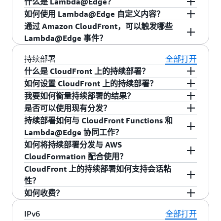
函数的使用情况和性能。每次调用函数都会生成
什么是 Lambda@Edge？
从一个路径重定向到另一个路径。
区数量时，我们建议最多增加 25% 作为缓
求的响应。
请求时，您可以使用 CloudFront Functions 验证
自定义的通用运行时。您应将 Lambda@Edge 用
库或 CPU 中存在的漏洞，将敏感数据从服务器或
外，还为您提供了
。计算利用率
指标，您可以从 CloudFront 或 CloudWatch 控制
计算利用率指标
如何使用 Lambda@Edge 自定义内容？
通过创建和验证用户生成的令牌，
冲。
访问授权：
：您可以通过检查授权标头或其他请
请求授权
Lambda@Edge
是
AWS Lambda
的扩展，允许您
这些令牌。
于计算密集型操作。这可能是需要更长的时间来
其他客户函数中泄漏出去。如果函数代码之间没
指标向您显示您的函数接近执行时间限制的百分
台上单独查看每个函数的指标。指标包括调用次
通过 Amazon CloudFront，可以触发哪些
例如 HMAC 令牌或 JSON 网络令牌（JWT），
求元数据来验证授权令牌，例如 JSON Web 令
在全球边缘站点运行代码，而无需预置或管理服
通过针对 CloudFront 中的特定缓存行为关联函数
完成的计算（几毫秒到几秒），需要依赖于外部
例如，假设您的分发每秒接收 10000 个请求，且
有严密的隔离屏障，就可能会被这样利用漏洞。
比。例如，计算利用率为 30 表示您的函数使用了
数、计算利用率、验证错误和执行错误。如果您
Lambda@Edge 事件？
对通过 CloudFront 交付的内容实施访问控制
牌（JWT）。
务器。Lambda@Edge 可为复杂函数提供强大而灵
来执行 Lambda@Edge。您还可以指定函数应在
第三方库，需要与其他 AWS 服务（例如 S3、
您的实时日志记录的典型大小是 1KB。这意味
AWS Lambda 和 Lambda@Edge 都已通过
基于
总允许执行时间的 30%。测试对象可利用可视化
的函数产生了验证错误或执行错误，则错误消息
和授权，以允许或拒绝请求。
活的无服务器计算，并带来更接近您的查看者的
CloudFront 请求或响应处理期间的哪个点执行
DynamoDB）集成，或者需要网络调用来进行数
在响应以下 Amazon CloudFront 事件时，会自动
着，您的实时日志配置每秒可以生成 10000000
Firecracker 的 VM 隔离
实现了这种安全隔离。通
持续部署
全部打开
编辑器创建，允许您轻松地为每个对象添加查询
还将出现在 CloudFront 访问日志中，让您更清晰
完整应用程序逻辑。Lambda@Edge 函数在
（例如，当查看者请求到达时、当请求转发到源
据处理。一些流行的高级 Lambda@Edge 使用案
触发您的 Lambda@Edge 函数：
个字节（10000 乘以 1000）或者 9.53MB 的数据
过 CloudFront Functions，我们已开发出基于进程
字符串、标头、URL 和 HTTP 方法，您也可以使
地了解该函数如何影响您的 CloudFront 流量。除
什么是 CloudFront 上的持续部署？
Node.js 或 Python 环境中运行。您将函数发布到
或从源返回时，或者就在响应返回最终查看者之
例包括 HLS 流清单操作、与第三方授权和自动程
量。在此情况下，您只需要 10 个 Kinesis 分区。
的隔离模型，它可针对旁路攻击（例如，Spectre
用 JSON 表示形式的请求或响应创建测试对象。
了指标之外，您还可以在函数代码内包括
如何设置 CloudFront 上的持续部署？
CloudFront 上的持续部署能够在将更改部署到所
：当 Internet 上的最终用户或设备
单个 AWS 区域，当您关联该函数与 CloudFront
查看者请求
前）。您使用 Node.js 或 Python 通过 Lambda 控
序检测服务的集成、单页应用程序（SPA）的服务
您应该考虑至少创建 12 个分片，以便拥有一些缓
和 Meltdown）、基于时间的攻击或其他代码漏洞
运行了测试之后，就可以在相同风格的可视化编
console.log() 语句以生成执行日志。任何日志语
我要如何衡量持续部署的结果？
有查看者之前，使用一部分实时流量测试和验证
您可以通过 CloudFront 控制台、SDK、命令行界
向 CloudFront 发出 HTTP(S) 请求，且请求到
分发时，Lambda@Edge 可自动将您的代码复制到
制台、API 或使用
Serverless Application
器端渲染（SSR）等等。请参阅
Lambda@Edge 应
冲区。
提供相同的安全性。CloudFront Functions 无法访
辑器中或者通过查看 JSON 响应看到结果和计算
句都将会生成发送到 CloudWatch 的 CloudWatch
是否可以使用现有分发？
配置更改的新功能。
面（CLI）或 CloudFormation 模板将暂存分发关
持续部署允许通过实际 Web 流量进行真实的用户
达离该用户最近的边缘站点时，将触发此事
世界上任何地点。Lambda@Edge 可自动扩展，从
Model（SAM）
之类的框架撰写代码。当您测试函
用场景页面
以了解更多详细信息。
问或修改属于其他客户的数据。我们通过在专用
利用率指标。如果函数执行成功，且计算利用率
日志条目。日志和指标作为
CloudFront Functions
持续部署如何与 CloudFront Functions 和
联到主要分发来设置持续部署。然后，您可以定
监控。您可以使用任何现有的可用监控方法
件。
每天数次请求到每秒数千次。
是，您可以使用任何现有分发作为基线来创建暂
数时，将其与所选 CloudFront 缓存行为和事件触
CPU 上的专用进程中运行函数实现此目的。
指标未接近 100，就表示您的函数关联到
价格
的一部分包含在内。
Lambda@Edge 协同工作？
CloudFront 的持续部署为您提供了高级别的部署
义规则来拆分流量，方法是配置客户端标头或拨
（CloudFront 控制台、CloudFront API、CLI 或
存分发并引入和测试更改。
发器关联。保存后，下次对 CloudFront 分发进行
CloudFront Functions 在每次仅为一个客户服务的
CloudFront 分发时工作正常。
：当边缘站点处的 CloudFront 服
查看者响应
如何将持续部署分发与 AWS
安全性。现在，您可以部署两个独立但相同的环
出一定比例的流量以使用暂存分布进行测试。设
CloudWatch）来单独测量主要和暂存分布的操作
请求时，该功能将传播到 CloudFront 边缘，并在
通过持续部署，您可以将不同的功能与主要和临
工作进程上执行，在两次执行之间将会清除（刷
务器已准备好响应发出请求的最终用户或设备
CloudFormation 配合使用？
境（蓝色和绿色），轻松集成到持续集成和交付
置完成后，您可以使用所需的更改更新暂存配
指标。您可以通过测量和比较两个分发之间的吞
必要时扩展和执行。有关更多信息，请参阅我们
时分布相关联。您还可以对两个发行版使用相同
新）所有客户特定的数据。
时，将触发此事件。
CloudFront 上的持续部署如何支持会话粘
(CI/CD) 管道，从而能够逐步推出版本，而无需更
置。CloudFront 将管理分配给用户的流量并提供
吐量、延迟和可用性指标来衡量特定应用程序的
的
的函数。如果您更新两个分发都使用的函数，则
文档
。
CloudFormation 堆栈中的每个资源都映射到特定
性？
：当 CloudFront 边缘服务器尚未将
改任何域名系统 (DNS)。此功能可以将查看器会话
来源请求
CloudFront Functions 不使用 V8 作为 JavaScript
相关分析以帮助您决定是继续部署还是回滚。一
成功标准。
它们都会收到更新。
的 AWS 资源。暂存分配将拥有自己的资源 ID，其
如何收费？
绑定到同一环境，从而确保查看器通过会话粘性
所请求的对象置入其缓存，且查看者请求已准
引擎。Functions 的安全模型不同，被认为比 v8
旦对暂存分发的测试得到验证，您就可以将更改
使用方式与任何其他 AWS 资源一样。您可以使用
当您使用基于权重的配置将流量路由到暂存分发
获得一致体验。此外，您还可以通过监控标准和
备好发送给后端来源 Web 服务器（如 Amazon
基于部分其他供应商提供的模型进行的隔离更加
合并到主要分发中。
CloudFormation 创建/更新该资源。
时，您还可以启用会话粘性，这有助于确保
所有 CloudFront 边缘站点均可提供持续部署功
IPv6
全部打开
实时日志对比更改的效果，并在更改对服务产生
EC2、应用程序负载均衡器或 Amazon S3）
安全。