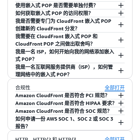
如果您使用 * 通配符，则一次最多可以提出 15 个
络运营商（MNO）网络内部。嵌入式 POP 是定制
同之处在于它们的部署位置和交付的内容。
CloudFront 将向原始服务器重新验证每个请求。
失效请求的费用。
使用嵌入式 POP 是否需要单独付费？
无效路径请求。您一次可以为每个分配的最多
的，可提供大规模直播视频、视频点播（VOD）
CloudFront 嵌入式 POP 直接部署在 ISP 和 MNO
CloudFront 嵌入式 POP 旨在提供可供许多最终查
如果文件不经常更改，最好设置较长的过期周期
如何获取嵌入式 POP 的访问权限？
3000 个单独对象提出无效请求，而通配符无效请
和游戏下载。这些嵌入式 POP 由 Amazon 拥有和
网络中，这与部署在 AWS 网络中的 CloudFront
看者同时访问的可缓存内容，例如大规模直播、
并实施版本控制体系，以管理对文件的更新。
不需要，使用 CloudFront 嵌入式 POP 无需支付
我是否需要专门为 CloudFront 嵌入式 POP
求的限制与个别失效对象限制无关。如果您超过
运营，部署在 ISP/MNO 网络的最后一英里，这样
POP 不同。嵌入式 POP 专为提供大规模可缓存流
视频点播和游戏下载。
任何其他费用。
嵌入式 POP 是一种可选功能，旨在提供大规模可
创建新的 CloudFront 分发？
此限制，额外的无效请求将收到错误响应，直至
可以避免将最终查看者与内容源连接的拥塞网络
量（例如视频流和游戏下载）而构建，
缓存流量。请联系您的 AWS 销售代表，评估嵌入
我需要在 CloudFront 嵌入式 POP 和
先前的某个请求完成。
中出现容量瓶颈，从而提高性能。
CloudFront POP 则旨在提供各种工作负载，包括
式 POP 是否适合您的工作负载。
不，无需专门为嵌入式 POP 创建新的分发。如果
CloudFront POP 之间做出取舍吗？
可缓存内容和动态内容。
您的工作负载符合条件，CloudFront 将根据请求
失效请求应仅在意外情况下使用；如果您事先知
我是一名 ISP，如何开始向我的网络添加嵌入
为您的现有分发启用嵌入式 POP。
对于内容交付，您不必在 CloudFront 嵌入式 POP
道您的文件需要经常从缓存中移除，建议您为文
式 POP？
或 CloudFront POP 之间做出取舍。一旦您的
件实施版本控制体系和/或设置较短的过期周期。
我是一名互联网服务提供商（ISP），如何管
CloudFront 分发启用了嵌入式 POP，CloudFront
请
联系我们
，以开始在您的网络中部署嵌入式
理网络中的嵌入式 POP？
的路由系统就会动态利用 CloudFront POP 和嵌入
POP。
式 POP 来传送内容，从而确保最终用户获得最佳
您可以使用嵌入式 POP 门户管理部署在网络中的
合规性
全部打开
性能。
嵌入式 POP。嵌入式 POP 门户与 AWS 互连门户
Amazon CloudFront 是否符合 PCI 规范？
集成，并提供统一的界面，可以轻松自助完成与
Amazon CloudFront 是否符合 HIPAA 要求？
Amazon CloudFront [不包括通过 CloudFront 嵌
这些 POP 整个生命周期相关的各种任务。这包括
Amazon CloudFront 是否符合 SOC 规范？
入式 POP 进行的内容交付] 包含在符合支付卡行
AWS 已对其 HIPAA 合规性计划进行扩展，其中已
申请新设备、跟踪请求进度、监控性能统计数据
如何申请一份 AWS SOC 1、SOC 2 或 SOC 3
业数据安全标准（PCI DSS）商家第 1 级（服务提
将 Amazon CloudFront [不包括通过 CloudFront
Amazon CloudFront [不包括通过 CloudFront 嵌
和请求支持。您可以使用 PeeringDB 账户，通过
报告？
供商需要遵循的最高级别）的服务组合中。有关
嵌入式 POP 进行的内容交付] 作为一项符合
入式 POP 进行的内容交付] 符合 SOC（系统和组
单点登录（SSO）身份验证来
访问门户
。
更多信息，请参阅
开发人员指南
。
HIPAA 要求的服务包括进来。如果您已与 AWS 签
织控制）措施要求。SOC 报告是独立的第三方检
AWS SOC 1 和 SOC 2 报告面向使用 AWS Artifact
HTTP、HTTP/2 和 HTTP/3
全部打开