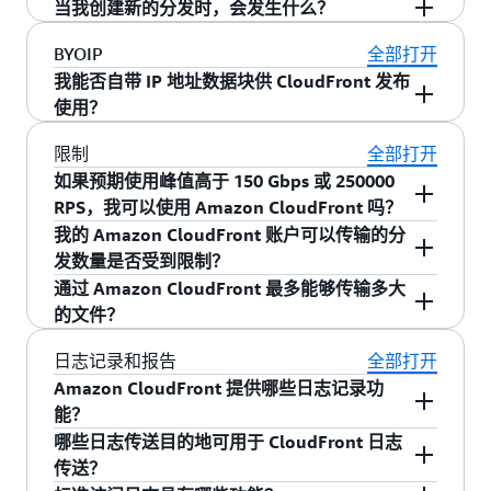
当我创建新的分发时，会发生什么？
SNI 的旧客户端，2/ 使用任播静态 IP 时，需要使
您可以将任播静态 IP 与多个分发一起使用，但它
用价格级别“所有”，3/ 使用任播静态 IP 时，必须
们必须位于同一个账户中。CloudFront 任播静态
在启用了任播静态 IP 的账户中创建新的分发时，
BYOIP
全部打开
禁用 IPv6。任播静态 IP 在 DNS 解析阶段工作，
IP 可与账户中的多个分发关联。CloudFront 任播
必须将新分发与现有的任播静态 IP 列表明确关
我能否自带 IP 地址数据块供 CloudFront 发布
一旦请求到达主机，所有现有功能以及与其他
静态 IP 将支持服务器名称指示（SNI），以便从与
联。默认情况下，该分发将使用动态 IP 地址，直
使用？
AWS 服务的集成将继续可供您的分发使用。
其任播静态 IP 策略关联的任意数量的分发中返回
到您将其链接到静态 IP 列表。
可以。CloudFront 任播静态 IP 功能支持通过与
限制
全部打开
正确的证书。如果您希望为账户中的多个分发设
VPC IPAM 集成实现自带 IPv4 地址（BYOIP）。您
如果预期使用峰值高于 150 Gbps 或 250000
置不同的静态 IP，则可以创建额外的任播静态 IP
需要将三个 / 24 IPv4 CIDR 数据块接入 VPC
RPS，我可以使用 Amazon CloudFront 吗？
列表，并将它们关联到特定分发。
IPAM，并创建全局 IPAM 地址池，之后可将该地
我的 Amazon CloudFront 账户可以传输的分
可以。请在
此处
填写提高限制请求，我们将在两
址池关联至 CloudFront 任播静态 IP 列表。您的
发数量是否受到限制？
个工作日之内为您的账户添加更多容量。
IP 地址将通过任播路由从多个 CloudFront 边缘站
通过 Amazon CloudFront 最多能够传输多大
有关可为每个 AWS 账户创建的分发数量的当前限
点发布，用于内容分发。有关分步设置说明，请
的文件？
制，请参阅“Amazon Web Services 一般参考”中的
参阅“使用 IPAM 将自有 IP 接入 CloudFront”。
Amazon CloudFront 限制
。如需请求提高限制，
通过 Amazon CloudFront 最多能够传输 30 GB 大
日志记录和报告
全部打开
请填写
CloudFront 提高限制申请表
。
小的单个文件。此限制适用于所有 Amazon
Amazon CloudFront 提供哪些日志记录功
CloudFront 分发。
能？
CloudFront 标准日志提
哪些日志传送目的地可用于 CloudFront 日志
标准日志（访问日志）
传送？
供有关向分发发出的每个请求的详细记录。这