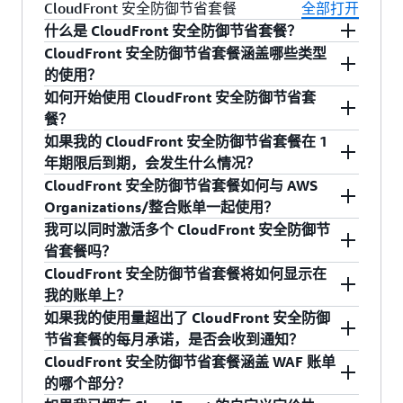
收费。304 响应不包含消息正文，但是 HTTP 标头
是的，“价格分级”让您能够选择以较低的价格将内
CloudFront 安全防御节省套餐
全部打开
更多问题，请参见
借助
AWS 免费使用套餐
，您可以开始免费使用
Kinesis 数据流的月度成本为：47.74 USD/月，请
会消耗一些带宽，从而会向您收取标准
容传输到 Amazon CloudFront 以外的地方。默认
什么是 CloudFront 安全防御节省套餐？
https://aws.amazon.com/free/free-tier-faqs/
。
Amazon CloudFront，并随着使用量的增加而降低
在
此处
使用 Kinesis 计算器进行计算。
CloudFront 数据传输费。数据传输量取决于与对
情况下，Amazon CloudFront 会通过其全球边缘
CloudFront 安全防御节省套餐涵盖哪些类型
费率。所有 CloudFront 客户都可以免费接收 1 TB
CloudFront 安全防御节省套餐是一种灵活的自助
象相关的标头。
站点网络传输内容，以便尽量降低终端用户的延
的使用？
CloudFront 实时日志的月度成本：每秒请求数 X
的数据转出和 1000 万次针对 Amazon CloudFront
定价计划，可帮助您最多节省 30％ 的 CloudFront
迟性。但是，因为在成本高的地区我们的收费也
如何开始使用 CloudFront 安全防御节省套
实时日志的成本 = 1000 *（60 秒 * 60 分钟 *24 小
的 HTTP 和 HTTPS 请求，即使超出了这些限制。
费用，但您需要承诺为期一年的稳定月度使用量
通过购买 CloudFront 安全防御节省套餐，您可以
更高，这意味着在某些地区您需要支付更多费用
餐？
时 * 30 天）X（0.01 USD /1000000）= 25.92
如果
（例如每月 100 USD）。 作为一项额外的权益，
享受到 30% 的 CloudFront 按实际使用量付费费
才能以较低的延迟性传输您的内容。价格分级能
USD/月
如果我的 CloudFront 安全防御节省套餐在 1
包含用于保护 CloudFront 资源的 Amazon
用节省，该节省将显示在月度账单的 CloudFront
您可以通过以下方法开始使用 CloudFront 安全防
让您将 Amazon CloudFront 的高价边缘站点排除
年期限后到期，会发生什么情况？
数据传出到 Internet
WAF（Web 应用程序防火墙）使用量（最高为已
服务部分，可抵扣所有 CloudFront 计费使用类型
御节省套餐，即访问
CloudFront 控制台
以获取有
在 Amazon CloudFront 服务分配范围之外，从而
CloudFront 安全防御节省套餐如何与 AWS
对于您从 Amazon CloudFront 边缘站点传出的
承诺计划金额的 10％），无需额外付费。 例如，
（包括数据传出、数据传输到源、HTTP/S 请求
关承诺金额的建议（基于 CloudFront 使用量和
当 CloudFront 安全防御节省套餐到期后，将对
节省传输费用。此类情况下，Amazon CloudFront
Organizations/整合账单一起使用？
数据量，我们将进行收费，以 GB 为单位计
承诺每月使用 100 USD 的 CloudFront 将涵盖价值
费、字段级加密请求、Origin Shield 费用、失
AWS WAF 使用量的历史记录），或输入您估算的
CloudFront 和 Amazon WAF 收取标准服务费用。
将从属于您所选价格级别的地区内的边缘站点传
我可以同时激活多个 CloudFront 安全防御节
量。您可以在此处查看 Amazon CloudFront 数
142.86 USD 的 CloudFront 使用量，与标准费率
效、专用 IP 自定义 SSL、任播静态 IP、
每月使用量。您可以将 CloudFront 安全防御节省
每月 Savings Bundle 承诺将不再计费，并且
可通过 Amazon Organizations/整合账单系列中的
输您的内容，并根据传输内容的实际地区的数据
省套餐吗？
据传输到 Internet 的费率。请注意，您的数据
相比可节省 30％。此外，还包括高达 10 美元的
Lambda@Edge、CloudFront Functions、实时日
套餐每月费用与按需费用进行比较，并查看估算
Savings Bundle 权益将不再适用。 您可以在服务
任何账单购买 CloudFront 安全防御节省套
传输和请求定价进行收费。
CloudFront 安全防御节省套餐将如何显示在
传输用量将按特定地理区域单独合计，然后费
用于保护 CloudFront 资源的 Amazon WAF 使用
志、区域边缘缓存使用、gRPC、WebSocket 支持
的节省额，以帮助确定适合您需求的正确计划。
包到期前的任何时间选择加入，以自动将
餐。 CloudFront Security Savings Bundle 权益作
是的，随着使用量的增长，您可以购买附加的
我的账单上？
用将按每个区域的定价套餐进行计算。如果您
如果您最关注性能，则无需进行任何操作；您的
量，而无需每月额外付费（最高为 CloudFront 承
以及其他 CloudFront 功能）的费用。此外，您还
注册 Savings Bundle 后，将向您收取每月承诺的
CloudFront 安全防御节省套餐续期一年。
为账单上的抵扣金额提供。默认情况下，节省套
CloudFront 安全防御节省套餐，以获取增量使用
使用其他 AWS 服务作为文件的原始服务器，
如果我的使用量超出了 CloudFront 安全防御
内容将通过我们的整个站点网络传输。但是，如
诺的 10％）。 对于超出您每月支出承诺的任何使
将获得额外权益，可抵扣与您的 CloudFront 分发
费用，并显示抵免您的 CloudFront 和 WAF 使用
餐提供的权益适用于 Amazon Organizations/整合
量的折扣。 在计算您的 Amazon Web Services
您的每月承诺费用将显示在账单上单独的
我们将按您对这些服务的用量（包括存储和计
节省套餐的每月承诺，是否会收到通知？
果您希望使用其他价格级别，可以通过 AWS 管理
用量，将收取标准 CloudFront 和 Amazon WAF 费
相关的 AWS WAF 使用费用。CloudFront 安全防
费的抵扣金额。 对于超出您每月支出承诺的任何
账单系列中所有帐户的使用量（已启用抵扣金额
账单时，将考虑所有活动的 CloudFront 安全防御
CloudFront 安全防御套餐部分下。 CloudFront
算时间）单独向您收费。如果您使用的是 AWS
CloudFront 安全防御节省套餐涵盖 WAF 账单
控制台或 Amazon CloudFront API 配置您的分
用。 随着使用量的增长，您可以购买附加的节省
御节省套餐节省不适用于 CloudFront 固定费率定
使用量，将收取标准服务费用。
共享），并且取决于订阅账户加入或离开组织的
节省套餐。
安全防御节省套餐涵盖的使用量将显示在账单的
是的，AWS Budgets 允许您设置成本和使用量阈
原始服务器（如 Amazon S3 和 Amazon EC2
的哪个部分？
配。如果您选择了没有包括所有地区的价格级
套餐，以获取增量使用量的折扣。
价方案。
时间。 请参阅
AWS 服务抵扣金
，以详细了解如
CloudFront 和 WAF 部分下，作为抵免标准使用费
值，当您的实际或预测费用超过阈值时，会通过