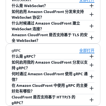
机构（CA）颁发证书，ACM 同样支持第三方 CA
ALIAS 记录，使其指向 CloudFront 提供的域。对
量收费。分发租户是从 CloudFront 多租户分发继
性能。
什么是 WebSocket？
Web ACL 覆盖
颁发的证书。在这种情况下，您需要负责证书的
于无法使用 Route 53 来管理自定义域的客户，任
承配置设置的新资源。有关详细信息，请参阅
如何启用 Amazon CloudFront 分发来支持
地理限制覆盖
WebSocket 是一种实时通信协议，通过长时间保
生命周期管理（初始上传、续期、后续上传），
播静态 IP 可提供一组专用 IP 地址，用于替代
CloudFront 定价页面
。
WebSocket 协议？
持的 TCP 连接实现客户端与服务器之间的双向通
当证书临近过期时，ACM 会通过 CloudWatch 和
CNAME/ALIAS 记录。单击
此处
了解更多信息。
什么时候通过 Amazon CloudFront 建立
信。通过使用持续的开放连接，客户端和服务器
您可以在全局范围内使用 WebSocket，并且不需
电子邮件向 AWS 账户所有者发送通知。有关更多
WebSocket 连接？
可以互相发送实时数据而不必频繁地重新启动连
要额外的配置即可在 CloudFront 资源中启用
详细信息，可访问
Amazon CloudFront 是否支持基于 TLS 的安
接以检查是否有要交换的数据。WebSocket 连接
WebSocket 协议，因为现在默认情况下支持该协
Amazon CloudFront 仅在客户端包含“Upgrade:
https://aws.amazon.com/certificate-
全 WebSocket？
通常用于聊天应用程序、协作平台、多人游戏和
议。
websocket”标头且服务器响应 HTTP 状态代码
manager/faqs/
。
金融交易平台。请参阅我们的文档，以详细了解
101 以确认其可以切换到 WebSocket 协议时建立
是的。Amazon CloudFront 支持使用 SSL/TLS 协
gRPC
全部打开
如何结合
使用 WebSocket 协议
与 Amazon
WebSocket 连接。
议加密的 WebSocket 连接（WSS）。
什么是 gRPC？
CloudFront。
如何启用我的 Amazon CloudFront 分发以支
gRPC 是一个现代的开源远程过程调用（RPC）框
持 gRPC？
架，支持客户端和服务器基于长期的 HTTP/2 连
何时通过 Amazon CloudFront 使用 gRPC 通
接进行双向通信。通过使用持久开放连接，客户
gRPC 需在 CloudFront 分发的每个缓存行为上启
信？
端和服务器可以相互发送实时数据，而无需客户
用。启用 gRPC 将确保该分发上同时启用 HTTP/2
在 Amazon CloudFront 中使用 gRPC 的主要
端频繁重新启动连接来检查要交换的新数据。
以及对 POST 请求的支持。gRPC 仅支持基于
当满足以下条件时，Amazon CloudFront 会通过
好处有哪些？
gRPC 非常适合低延迟和高传输速度至关重要的使
HTTP/2 的 POST 方法。
gRPC 进行通信：
安全性 — gRPC 使用 HTTP/2，可确保从客户
CloudFront 是否支持基于 HTTP/3 的
用场景，例如实时通信应用程序和在线游戏。
端到原始服务器的流量经过端到端加密。此
gRPC？
已在您的分发上启用 HTTP/2