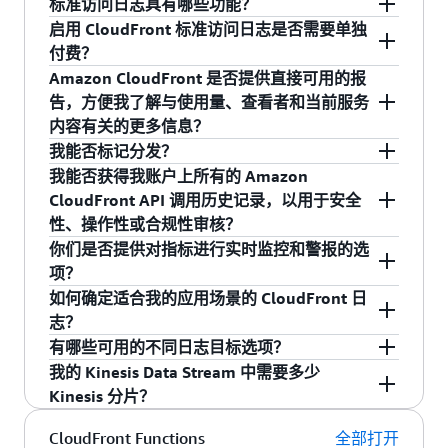
些日志对于许多场景都很有用，包括安全和访
标准访问日志具有哪些功能？
CloudFront 标准日志会传送到您选择的
问审计。
启用 CloudFront 标准访问日志是否需要单独
CloudFront 标准访问日志可以传送到 Amazon
Amazon S3 存储桶、Amazon CloudWatch
付费？
CloudFront 实时日志实时提供有关
实时日志
S3、Amazon CloudWatch 和 Amazon Data
Logs 和 Amazon Data Firehose。有关更多信
Amazon CloudFront 是否提供直接可用的报
向分发发出的请求的信息（日志记录在收到请
Firehose。您可以选择输出日志格式（纯文本、
CloudFront 不会对启用标准日志收费，但您需要
息，请参阅
使用标准日志（访问日志）
。
告，方便我了解与使用量、查看者和当前服务
求后的几秒钟内传送）。您可以选择实时日志
w3c、JSON、csv 和 parquet）。您可以选择要记
根据日志传送目的地支付日志传送、存储和访问
CloudFront 实时日志将传送到您在 Amazon
内容有关的更多信息？
的
— 即希望接收实时日志记录的请求
采样率
录的字段以及这些字段以何种顺序包含在日志
费用。如需了解更多信息，请参阅
CloudFront 定
Kinesis Data Streams 中选择的数据流。
我能否标记分发？
的百分比。
中。对于传送到 S3 的日志，您还可以为其启用分
价页面
的“附加功能”部分。
可以。Amazon CloudFront 提供多种解决方案满
CloudFront 除了收取因使用 Kinesis 数据流产
我能否获得我账户上所有的 Amazon
：您可以使用 Amazon
记录边缘函数
区，即将日志配置为按小时或按天自动分区。您
足您对报告功能的需求，包括接收详细缓存统计
可以。Amazon CloudFront 支持成本分配标记。
生的费用外，还针对实时日志进行收费。有关
CloudFront API 调用历史记录，以用于安全
CloudWatch Logs 获取边缘函数
还可以将标准访问日志传送到选择加入 AWS 区域
报告，监控 CloudFront 使用量，了解客户从何处
标签通过对 AWS 资源进行分类和分组，从而让您
更多信息，请参阅
使用实时日志
。
性、操作性或合规性审核？
（Lambda@Edge 和 CloudFront Functions）
的 S3 存储桶。要了解更多信息，请参阅
查看内容，以及对可操作指标设置几乎实时的警
能够轻松分配成本和优化支出。例如，您可以使
你们是否提供对指标进行实时监控和警报的选
CloudFront 边缘函数日志（Lambda@Edge 和
的日志。您可以使用 CloudWatch 控制台或
《CloudFront 开发人员指南》的
标准访问日志
部
报。在 AWS 管理控制台中访问 Amazon
用标签按管理员、应用程序名称、成本中心或特
可以。要获得由您的账户发起的所有 Amazon
项？
CloudFront Functions）将传送到 Amazon
CloudWatch Logs API 访问日志。有关详细信
分。
CloudFront 报告与分析控制面板，即可使用所有
定项目对资源进行分组。要了解有关成本分配标
CloudFront API 调用历史记录，只需在
CloudTrail
如何确定适合我的应用场景的 CloudFront 日
CloudWatch Logs
息，请参阅
Edge 函数日志
。
报告选项。您还可以通过查看 Amazon
记的更多信息，请参阅
使用成本分配标签
。如果
的 AWS 管理控制台
中打开 AWS CloudTrail。有关
您可以使用 Amazon CloudWatch 在查看者发出请
志？
CloudFront 的
报告和分析页面
，了解关于各种报
您已准备好向 CloudFront 分发添加标签，请参阅
更多信息，请访问
：您可以使用 AWS CloudTrail 在
AWS CloudTrail 主页
。
求的几分钟内监控、发出报警并接收有关 Amazon
记录服务活动
有哪些可用的不同日志目标选项？
告选项的更多信息。
Amazon CloudFront 添加标签页面
。
CloudFront 分发运行性能的通知。CloudFront 每
AWS 账户中记录 CloudFront 服务活动（API
您可以根据您的使用案例选择目标。如果您拥有
我的 Kinesis Data Stream 中需要多少
隔 1 分钟向 Amazon CloudWatch 自动发布六个运
活动）。CloudTrail 提供 CloudFront 中用户、
时效性很强的使用案例且需要在几秒内快速访问
CloudFront 标准日志将传送到您的 S3 存储桶中。
Kinesis 分片？
行指标。您可以使用 CloudWatch 针对
角色或 AWS 服务执行的 API 操作的记录。使
日志数据，则选择实时日志。如果您需要成本更
您还可以使用 DataDog 和 Sumologic 等第三方解
CloudFront 流量中的任何异常情况设置警报。要
用 CloudTrail 收集的信息，您可以确定向
低的实时日志管道，您可以通过仅为特定缓存行
决方案构建的集成来从这些日志中创建控制面
使用下列步骤估算您需要的分片数量：
CloudFront Functions
全部打开