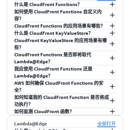
了解如何开始通过 CloudWatch 监控 CloudFront
CloudFront 发出的 API 请求、发出请求的 IP
为启用日志或选择较低的采样率来选择筛选日志
板。
什么是 CloudFront Functions？
计算（或估算）您的 CloudFront 分发每秒钟
活动和设置警报，请在
地址、发出请求的人员、发出请求的时间以及
Amazon CloudFront 开发
数据。实时日志管道的构建是为了快速传送数
如何使用 CloudFront Functions 自定义内
接收的请求数。您可以使用 CloudFront 使用
CloudFront Functions 是一种无服务器边缘计算功
人员指南
其他详细信息。有关更多信息，请参阅
中查看我们的操作步骤，或者只需导航
使用
据。因此，如果发生数据延迟，日志记录可能会
实时日志将传送到您的 Kinesis Data Stream。从
容？
报告或 CloudFront 指标来帮助计算您每秒的
能，允许您在 CloudFront 边缘站点运行
到
Amazon CloudFront 管理控制台
AWS CloudTrail 记录 Amazon CloudFront API
，然后在导航
被删除。另一方面，如果您需要低成本的日志处
Kinesis Data Streams 中，可以将日志发布到
CloudFront Functions 的应用场景有哪些？
请求数。
JavaScript 代码以进行轻量级 HTTP(s) 转换和操
CloudFront Functions 以原生方式构建到
窗格中选择“监控和告警”。
调用
。
理解决方案且不需要实时数据，则您适合使用当
Amazon Kinesis Data Firehose。Amazon Kinesis
什么是 CloudFront KeyValueStore？
作。专门构建 Functions 以使客户能够灵活地获得
CloudFront 中，让客户能够轻松地在同一服务内
CloudFront Functions 极其适合轻量级短期运行的
前的标准日志选项。S3 中的标准日志为完整性而
确定单个实时日志记录的典型大小。包含所有
Data Firehose 支持将日志轻松传送至 Amazon
CloudFront KeyValueStore 的应用场景有哪
完整编程环境，并达到现代 Web 应用程序要求的
构建、测试和部署函数。您还可以将 CloudFront
函数，例如：
构建，且日志通常在几分钟内即可用。可以为整
CloudFront KeyValueStore 是一种全局的、低延
可用字段的一个典型记录约为 1KB。如果您不
S3、Amazon Redshift、Amazon OpenSearch
些？
性能和安全性。客户可以即时扩展，并以经济的
KeyValueStore 与 CloudFront Functions 结合使
个分发启用这些日志，而不是特定的缓存行为。
迟的、完全托管式键值数据存储解决方案。
确定您的日志记录大小，您可以启用低采样率
Service 以及 Datadog、New Relic 和 Splunk 等服
CloudFront Functions 是否即将取代
：您可以转变 HTTP 请求属性
方式支持每秒数以百万计的请求，费用只有
缓存键归一化
AWS
用，用于存储和检索查询数据以补充您的函数逻
因此，如果您需要日志进行临时调查、审计和分
KeyValueStore 允许您从 CloudFront Functions 中
（例如 1%）的实时日志，然后使用 Kinesis
务提供商。Kinesis Firehose 还支持将数据传送到
CloudFront KeyValueStore 是边缘站点频繁读取
Lambda@Edge？
（标头、查询字符串、Cookie，甚至是请求
Lambda@Edge
的一小部分。
辑。我们的
GitHub 存储库
提供了大量的示例代
析，您可以选择仅启用 S3 中的标准日志。您可以
检索键值数据，并且通过独立数据更新提高函数
Data Streams 中的监测数据计算记录平均大小
通用的 HTTP 端点。
和不频繁更新的理想选择，例如：
我应使用 CloudFront Functions 还是
URL 的相对路径）以创建最佳缓存键，它可以
码，允许开发人员用作构建函数的起点，以此轻
选择使用这两种日志的组合。使用经过筛选的实
的可自定义性。键值数据可以在所有 CloudFront
（记录总数除以总的传入字节数）。
否 — CloudFront Functions 应作为
Lambda@Edge？
提高您的缓存命中率。
根据地理位置将用
松开始使用该功能。您可以在 CloudFront 控制台
维护 URL 重写和重定向：
时日志列表，以获取操作可见性，然后使用标准
边缘站点访问，并采用高效的内存键值存储，可
Lambda@Edge 的补充，而不是取代它。
将每秒钟的请求数（从步骤 1 中）乘以典型的
AWS 如何确保 CloudFront Functions 的安
上使用 IDE 或 CloudFront API/CLI 构建函数。撰
户重定向到特定的国家/地区网站。在
日志进行审计。
以从 CloudFront Functions 中快速读取。
Lambda@Edge 和 CloudFront Functions 的组合可
：您可以在请求或响应中插入、修改
CloudFront Functions 和 Lambda@Edge 的组合为
标头操作
实时日志记录大小（从步骤 2 中），以确定您
全？
写了代码后，您可以对照生产 CloudFront 分发测
KeyValueStore 中存储和更新这些基于地理位
供您为作业挑选正确的工具。您可以选择同时将
您提供了两个强大而灵活的选项，用于在响应
或删除 HTTP 标头。例如，您可以向每个响应
的实时日志配置每秒可能发送到 Kinesis 数据
如何知道我的 CloudFront Function 是否将成
试自己的函数，确保该函数部署后可正确地执
置的 URL 可以简化 URL 管理。
CloudFront Functions 和 Lambda@Edge 用在您的
CloudFront 事件时运行代码。二者均可提供安全
添加 HTTP 严格传输安全 (HSTS) 或跨源资源
CloudFront Functions 带来您期待的性能、规模和
流的数据量。
功执行？
行。控制台中的测试功能提供了一个可视化编辑
CloudFront 分发中的相同缓存行为内的不同事件
的方式供您在响应 CloudFront 事件时运行代码，
共享 (CORS) 标头。
成本效益优势，但通过独特的安全模型在函数代
：通过为您的网站版本分
A/B 测试和功能标志
使用每秒钟的数据量计算您需要的分区数量。
如何监测 CloudFront 函数？
器，可以快速创建测试事件并验证函数。与
触发器上。举例来说，您可以使用 Lambda@Edge
而无需管理基础设施。CloudFront Functions 专用
码之间提供严格隔离边界。当您在共享的多租户
您可以使用内置测试功能测试任何函数。测试函
配一定比例的流量来进行试验。您可以更新实
：您可以根据请求中的信息
URL 重定向或重写
单个分区每秒可处理不超过 1MB 的数据量及
CloudFront 分发关联之后，代码即部署到 AWS 全
随时操作流式传输清单文件，注入自定义令牌以
于轻量级、大规模和对延迟敏感的请求/响应转换
计算环境中运行自定义代码时，维护高度安全的
数将会针对 CloudFront 分发执行您的代码，以验
验权重，而无需更新函数代码或 CloudFront
CloudFront Functions 输出指标和执行日志以监测
Lambda@Edge
全部打开
将查看者重定向到其他页面，或者将调用请求
1000 个请求（日志记录）。计算您需要的分
球分布的边缘站点网络，并执行对 CloudFront 请
保护实时流的安全。当用户对清单中的分段提出
和操作。Lambda@Edge 使用支持众多计算需要和
执行环境很关键。坏人可能会尝试利用运行时、
证函数可返回预期结果。除了验证代码执行之
分发。