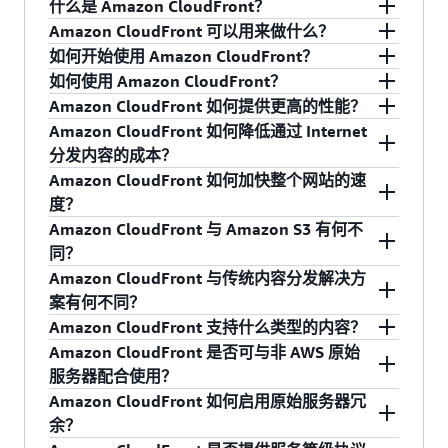
什么是 Amazon CloudFront？
Amazon CloudFront 可以用来做什么？
Amazon CloudFront 是一项 Web 服务，可为企业
如何开始使用 Amazon CloudFront？
和 Web 应用程序开发人员提供简单且经济高效的
Amazon CloudFront 提供简单的 API，让您能够：
如何使用 Amazon CloudFront？
内容分发方法，不仅延迟低，而且数据传输速度
在 Amazon CloudFront 详细信息页面上，单击“创
Amazon CloudFront 如何提供更高的性能？
使用遍布全球的边缘站点网络来处理请求，从
快。与其他 AWS 产品一样，Amazon CloudFront
建免费账户”按钮。如果您选择使用其他 AWS 产
要使用 Amazon CloudFront，您必须按以下步骤
Amazon CloudFront 如何降低通过 Internet
而以低延迟和高数据传输速率来分发内容。
也是一种按用量付费的自助服务，无需长期承诺
品作为通过 Amazon CloudFront 提供的文件的来
操作：
Amazon CloudFront 采用由边缘站点和区域边缘
分发内容的成本？
或最低费用。使用 CloudFront，您的文件将通过
源，那么在创建 CloudFront 分发之前，您必须先
无需就合同和最低承诺进行谈判即可开始使
缓存构成的全球网络，能将您的内容缓存副本存
Amazon CloudFront 如何加快整个网站的速
对于静态文件，请将最终版本的文件存储在一
一个全球边缘站点网络来传输至最终用户。
注册
该服务。
用。
储在靠近查看者的位置。Amazon CloudFront 确
与其他 AWS 产品一样，Amazon CloudFront 没有
度？
个或多个原始服务器上。它们可能是 Amazon
保将由距离最近的边缘站点来处理最终用户请
最低承诺，您只需为自己的使用量付费。与自托
Amazon CloudFront 与 Amazon S3 有何不
S3 存储段。对于动态生成的个性化或自定义内
求。由此，传输读者请求的距离变短，Amazon
管相比，Amazon CloudFront 无需您运行分布在
Amazon CloudFront 使用您为文件设置的标准缓
同？
容，您可以使用 Amazon EC2 或其他任何 Web
CloudFront 也为读者提升了性能。对于没有缓存
Internet 上多个站点的缓存服务器网络，从而避免
存控制标头来识别静态内容和动态内容。使用单
Amazon CloudFront 与传统内容分发解决方
服务器作为原始服务器。这些原始服务器将存
在边缘站点和区域性边缘缓存上的文件，Amazon
了相关开支和复杂性，也无需您过高预置容量以
个 Amazon CloudFront 分发来传输您的所有内
Amazon CloudFront 是分发经常访问的静态内容
案有何不同？
储或生成将通过 Amazon CloudFront 分发的内
CloudFront 将与您的原始服务器保持永久连接，
便处理可能出现的流量峰值。Amazon CloudFront
容，这有助于确保将性能优化应用于整个网站或
的理想之选，可从边缘站点传输中受益 — 例如常
Amazon CloudFront 支持什么类型的内容？
容。
以便尽快从原始服务器提取这些文件。最后，
还运用了多种技术，例如，将在一个边缘站点上
Web 应用程序。使用 AWS 原始服务器时，由于
用的网站图像、视频、多媒体文件或软件下载。
Amazon CloudFront 让您能够快速获得高性能内
Amazon CloudFront 是否可与非 AWS 原始
Amazon CloudFront 使用其他优化措施（例如更
针对同一文件发出的多个同步查看者请求重叠到
通过简单的 API 调用在 Amazon CloudFront 上
AWS 能够跟踪和调节原始路由、监控系统运行状
容传输的优势，而无需谈判合同，也无需支付高
Amazon CloudFront 支持可以使用 HTTP 或
服务器配合使用？
广的 TCP 初始拥塞窗口），在将您的内容传输至
向原始服务器发出的单个请求中。这样可以降低
注册您的原始服务器。此调用将返回一个
况并在出现任何问题时快速响应，而且 Amazon
价格。Amazon CloudFront 让所有开发人员能够
WebSocket 协议发送的内容。其中包括动态网页
Amazon CloudFront 如何启用原始服务器冗
查看者时提供更高的性能。
原始服务器上的负载，从而减少扩展原始基础设
CloudFront.net 域名，您可以使用该域名，通
CloudFront 与其他 AWS 产品相集成，因而性能、
在自助服务模式下享受仅按实际用量付费的低定
和应用程序，例如 HTML 或 PHP 页面或基于
可以。Amazon CloudFront 可与保存原始、最终
余？
施的需求，以实现进一步成本节省。
过 Amazon CloudFront 服务从您的原始服务器
可靠性和易用性得到了改进，让您从中受益。您
价。它还与其他 Amazon Web Services 紧密集
WebSocket 的应用程序，以及作为 Web 应用程序
版本内容（包括静态和动态）的任何原始服务器