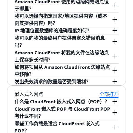
Amazon CloudFront 使用的边缘网络站点位
自用量单独计费。
服务器和全球边缘站点之间，直接向读者提供内
性边缘缓存
（或称为 REC），提供靠近最终用户
是的。您无需对 CloudFront 分发进行任何更改；
于哪里？
最后，每个方案均包含 Amazon S3 存储服务抵扣
容。这可帮助提升查看者的体验，同时降低扩展
的额外缓存层。它们位于原始 Web 服务器和 AWS
已为所有新的和现有的 CloudFront 分发默认启用
我可以选择向指定国家/地区提供内容（或不
金，用于抵减您的 AWS 账户的标准存储用量。
原始资源的运营负担和成本。
边缘站点之间，直接向用户提供内容。如果缓存
本功能。使用此功能不会产生额外费用。
Amazon CloudFront 通过全球边缘站点网络和区
向其提供内容）吗？
对象不再那么受欢迎，各个边缘站点可以移除这
域边缘缓存进行内容分发。您可以在
此处
查看
为了最大程度地节省这些成本，请将您的 AWS 源
IP 地理位置数据库的准确程度如何？
些对象，从而为更常请求的内容腾出空间。区域
Amazon CloudFront 站点的完整列表。
可以，可以利用地理限制功能指定用户可以访问
配置为仅接受来自 CloudFront 的流量。对于 S3，
我可以向我的最终用户提供自定义错误消息
性边缘缓存的缓存宽度比任何单个边缘站点都更
您的内容的国家/地区列表。或者，您也可以指定
国家/地区查找数据库的 IP 地址准确性因地区而
可结合私有存储桶使用源访问控制（OAC），为指
吗？
大，因此对象会缓存更长时间。这有助于让更多
用户不可以访问您的内容的国家/地区列表。在这
异。根据最近的测试，我们所提供的 IP 地址与国
定的 CloudFront 分发授予访问权限。对于应用程
Amazon CloudFront 将我的文件在边缘站点
内容更为靠近读者，减少 CloudFront 返回原始
两种情况中，CloudFront 均以 HTTP 状态代码
家/地区映射的总体准确性为 99.8%。
可以，您可以针对各种 HTTP 4xx 和 5xx 错误响应
序负载均衡器、网络负载均衡器以及私有子网中
上保存多长时间？
Web 服务器的需要，提升读者阅读体验。例如，
403（禁止）响应来自受限制国家/地区的查看者
创建带有您自己的品牌和内容的自定义错误消息
的 Amazon EC2 实例，可通过 VPC 源限制仅允许
如何将项目从 Amazon CloudFront 边缘站点
欧洲的 CloudFront 边缘站点现在会转到法兰克福
的请求。
（例如 HTML 文件或 .jpg 图形）。然后，您可以
默认情况下，如果没有设置缓存控制标头，则在
指定的 CloudFront 分发访问。
中移除？
的区域性边缘缓存站点来提取对象，然后再返回
对 Amazon CloudFront 进行配置，使其在您的原
上次检查原始服务器以获取文件更改 24 小时之
发出失效请求的数量是否受到限制？
您的原始 Web 服务器。区域性边缘缓存地点可用
始服务器向 CloudFront 返回指定错误时，向查看
后，每当边缘站点接收到请求时，都会检查该文
您可以通过多个选项将文件从边缘站点移除。您
于任何来源，例如 S3、EC2 或自定义来源。当前
者返回您的自定义错误消息。
件的更新版本。这段时间称为“过期时段”。 您可
可以从原始文件中删除该文件，并且当边缘站点
如果您想逐个让对象失效，则同一时间最多可以
嵌入式入网点
全部打开
托管应用程序源的区域会跳过 REC。
以通过对源文件中的文件设置缓存控制标头，将
中的内容到达在每个数据元的 HTTP 标头中定义
对每个分发的 3000 个对象发出失效请求。一个无
什么是 CloudFront 嵌入式入网点（POP）？
该过期时段设置为短至 0 秒或长至您需要的任意
的过期时段时，它就将被移除。如果需要在指定
效请求可以支持最多 3000 个对象，或针对一个对
CloudFront 嵌入式 POP 与 CloudFront POP
CloudFront 嵌入式入网点（POP）是一种
时间。Amazon CloudFront 使用这些缓存控制标
过期时段之前移除冒犯性的或可能有害的材料，
象的 3000 个请求，或者合计不超过 3000 个对象
有什么不同？
CloudFront 基础设施，部署在距离终端查看者最
头来确定检查原始服务器中该文件的更新版本的
您可以使用无效 API 从所有 Amazon CloudFront
的任何组合方式。
哪些工作负载最适合 CloudFront 嵌入式
近的位置，即互联网服务提供商（ISP）和移动网
CloudFront 嵌入式 POP 与 CloudFront POP 的不
频率。对于设置为 0 秒的过期时段，Amazon
边缘站点中移除该对象。您可以在
此处
查看发出
POP？