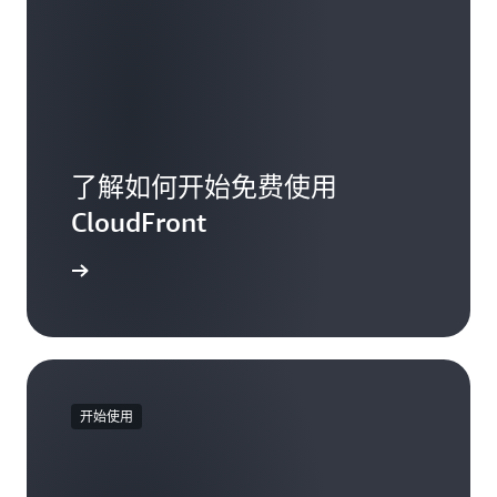
符，则为多个 URL）。您每月可从 Amazon
CloudFront 请求让最多 1000 个路径失效，而
无需支付额外费用。前 1000 个路径的数量到
达后，您需要对无效请求中列出的每个路径支
付费用。您可以在
此处
查看失效请求的费率。
实时日志请求
实时日志根据所生成的日志行数量收费；
了解如何开始免费使用
CloudFront 每向您的日志目标发布 1000000
CloudFront
个日志行，您需支付 0.01 USD。
专用 IP 自定义 SSL
入门页面
请使用自定义 SSL 证书支持的专用 IP 版为与
一个或多个 CloudFront 分配关联的每个自定
义 SSL 证书每月支付 600 USD。该月度费用按
小时比例收取。例如，如果您在六月将您的自
定义 SSL 证书与至少一个 CloudFront 分配相
开始使用
关联，时长仅为 24 小时（即 1 天），那么您
在六月对自定义 SSL 证书功能的使用将被收取
的费用总额为：（1 天 / 30 天）* 600 USD =