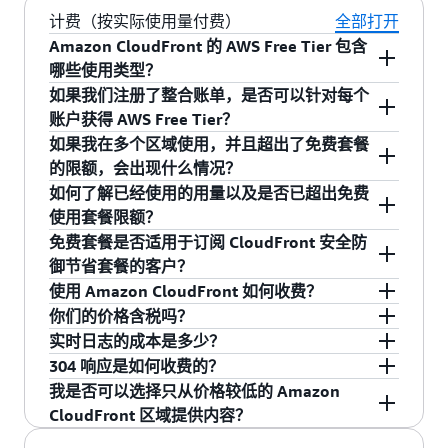
原始系统是否继续适用于 IPv6 地址。
分发打开 IPv6 之前，您可能需要验证您的原始系
点将仍然使用 IPv4 连接。当我们发现 Internet 某
需要，您可以创建指向您的 Amazon CloudFront
计费（按实际使用量付费）
全部打开
统是否继续适用于 IPv6 地址。
些部分的 IPv4 连接性比 IPv6 连接性好时，我们就
分发的 Route 53 别名记录，以分别使用“A”和
Amazon CloudFront 的 AWS Free Tier 包含
此外，如果您针对可信签署人使用了 IP 白名单，
会更愿意使用前者。
“AAAA”记录类型来支持 IPv4 和 IPv6。如果您想
哪些使用类型？
应针对 IP 白名单上的可信签署人 URL 仅使用 IPv4
仅启用 IPv4，则只需要一个“A”类型的别名记录即
如果我们注册了整合账单，是否可以针对每个
分配，但可对所有其他内容使用 IPv4/IPv6 分配。
从 2021 年 12 月 1 日开始，所有 AWS 客户都将
可。有关别名资源记录集的详细信息，请参阅
账户获得 AWS Free Tier？
该模型可避免发生以下问题：如果签名请求是通
获得每月 1 TB 的数据传出、1000 万次
Amazon Route 53 开发人员指南
。
如果我在多个区域使用，并且超出了免费套餐
过 IPv4 地址到达并也通过该地址进行签署，则只
HTTP/HTTPS 请求以及 200 万次 CloudFront 函数
不能。使用整合账单跨多个账户间统一付款的客
的限额，会出现什么情况？
能让内容请求通过不在白名单上的不同 IPv6 地址
调用的使用配额。免费套餐不包括所有其他使用
户，每个组织只能获得一个 Free Tier。
如何了解已经使用的用量以及是否已超出免费
到达。
类型（例如 Invalidations、Proxy requests、
1 TB 数据传输和 1000 万次请求是所有边缘位置
使用套餐限额？
Lambda@edge、Origin shield、Data Transfer to
的每月免费套餐上限。如果用量超过了每月免费
要了解有关 Amazon CloudFront 中 IPv6 支持的更
免费套餐是否适用于订阅 CloudFront 安全防
Origin 等）。
套餐上限，您只需按各个区域的 AWS 按需服务标
登录您的账户并进入账单和成本管理控制面板，
多信息，请参阅 Amazon CloudFront 开发人员指
御节省套餐的客户？
准费率付费即可。请参阅 AWS
CloudFront 定价
页
您可以按区域查看当前和过去的使用活动。在此
南中的“
Amazon CloudFront 上的 IPv6 支持
”。
使用 Amazon CloudFront 如何收费？
面了解完整的定价详情。
面板中，您可以通过
AWS Budgets
管理成本和使
订阅 CloudFront 安全防御节省套餐的客户也可以
你们的价格含税吗？
用情况、通过
Cost Explorer 成本管理服务
显示成
享受免费套餐。如果因为免费套餐，您觉得有必
Amazon CloudFront 根据以下五个方面的服务实
实时日志的成本是多少？
本动因和使用趋势，并通过
成本和使用情况报告
要降低对 CloudFront 安全防御节省套餐捆绑包的
际使用量进行收费：数据传出、HTTP/HTTPS 请
除非另行说明，否则我们的价格不包含适用的税
304 响应是如何收费的？
深入了解您的成本。 要了解有关如何控制 AWS 成
承诺，请联系客户服务部，我们将评估您的更改
求、失效请求、实时日志请求，以及与
费和关税（包括增值税和适用的销售税）。使用
如果您的分发每秒提供 1000 个请求及 1KB 的日
我是否可以选择只从价格较低的 Amazon
本的更多信息，请查看“控制 AWS 成本”10 分钟教
请求。未来几天，我们将提供更多的细节。敬请
CloudFront 分发相关联的专用 IP 自定义 SSL 证
日本账单地址的客户若要使用 AWS，则需缴纳日
志大小，并在美国东部（俄亥俄州）创建具有 2
304 是对条件 GET 请求的响应，将导致对
CloudFront 区域提供内容？
程。
关注。
书。
本消费税。
了解详情
。
个分片的 Kinesis 数据流：
HTTP/HTTPS 请求和向 Internet 传输的数据进行