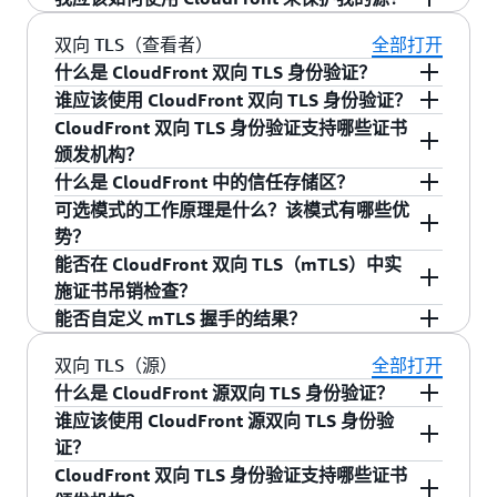
的 SNI 扩展功能，通过包含查看者尝试连接的主
章
。
书，且无需支付额外费用。
员指南
了解有关此功能的更多信息。
护 AWS 上运行的 Web 应用程序免受 DDoS 攻
您可以将您的 CloudFront 分发与
AWS WAF
进行
双向流式传输
使用字段级加密，CloudFront 的边缘站点可以对
机名，允许多个域名通过同一 IP 地址提供 SSL 流
击。AWS Shield Standard 可以保护所有 AWS 客
集成，AWS WAF 是一个 Web 应用程序防火墙，
CloudFront 提供两种完全托管的方式来保护您的
双向 TLS（查看者）
全部打开
信用卡数据进行加密。从那时起，只有拥有私钥
量。与专用 IP 自定义 SSL 一样，CloudFront 也是
请注意，CloudFront 仍然支持使用您从第三方证
户免受常见的、较为频繁的基础设施层（第 3 层
让您能够根据 IP 地址、HTTP 标头和自定义 URI
源：
什么是 CloudFront 双向 TLS 身份验证？
的应用程序才能解密敏感字段。因此，订单履行
从每个 Amazon CloudFront 边缘站点分发内容，
书机构获得并上传至 IAM 证书存储的证书。
和第 4 层）攻击（如 SYN/UDP 洪泛、反射攻击
字符串配置规则，从而有助于保护 Web 应用程序
谁应该使用 CloudFront 双向 TLS 身份验证？
服务只能查看加密的信用卡号，但付款服务可以
同时具备与专用 IP 自定义 SSL 功能相同的安全
源访问控制（OAC）：
CloudFront 源访问控制
CloudFront 双向 TLS（mTLS）身份验证是一项全
和其他攻击），确保 AWS 上的应用程序具有较高
免受攻击。借助这些规则，AWS WAF 能够阻止、
CloudFront 双向 TLS 身份验证支持哪些证书
解密信用卡数据。这可以确保更高的安全性，因
性。SNI 自定义 SSL 可使用大部分现代浏览器，包
（OAC）是一种安全功能，可限制对
Amazon
新安全功能，可在边缘节点通过 X.509 证书实现
CloudFront 双向 TLS 身份验证适用于需要强大
的可用性。
允许或监控（统计）Web 应用程序的 Web 请求。
颁发机构？
为即使其中一个应用程序服务泄露了密文，数据
括 Chrome V 6 和更高版本（运行于 Windows XP
Simple Storage Service（S3）
源、
AWS
客户端与 CloudFront 之间基于证书的双向身份验
的、基于证书的客户端身份验证，同时又要保持
要了解更多信息，请参阅
AWS WAF 开发人员指
什么是 CloudFront 中的信任存储区？
仍然受到密码保护。
和更高版本或 OS X 10.5.7 和更高版本上之上）、
您可以为 CloudFront 分发关联 AWS WAF 并启用
Elemental
源和 Lambda 函数 URL 的访问，确
证。在双向 TLS 身份验证中，客户端与
全球性能和可扩展性的组织。双向身份验证让您
CloudFront 双向 TLS 身份验证同时支持来自 AWS
南
。
可选模式的工作原理是什么？该模式有哪些优
Safari V 3 和更高版本（运行于 Windows Vista 和
AntiDDoS AMR 功能，该功能专门用于自动缓解涉
保只有 CloudFront 可以访问内容。
CloudFront 会在 TLS 握手阶段通过数字证书互相
可以对客户端访问进行精细化管控，在整个全球
Certificate Manager 私有证书颁发机构以及第三方
信任存储区是存放证书颁发机构（CA）证书的存
势？
更高版本或 Mac OS X 10.5.6. 和更高版本之
及 HTTP 请求泛洪的应用程序攻击。AWS 通过
验证身份，为应用程序提供更强的安全保障。
基础设施上管理、监控和吊销访问权限。
私有证书颁发机构签发的证书。您可以将 CA 证书
储库，CloudFront 在双向 TLS 身份验证过程中会
VPC 源：
CloudFront 虚拟私有云（VPC）源
允
能否在 CloudFront 双向 TLS（mTLS）中实
上）、Firefox 2.0 和更高版本，以及 Internet
AntiDDoS AMR 检测并缓解的攻击流量，不会向您
包上传至 Amazon S3，并将其以 PEM 格式导入到
使用该存储库来验证客户端证书。信任存储区包
许您使用 Amazon CloudFront 从托管在 VPC
CloudFront 提供一种可选的身份验证模式：在客
施证书吊销检查？
您可以通过包含证书颁发机构（CA）证书的信任
Explorer 7 和更高版本（运行于 Windows Vista 和
对于
，您可以使用 mTLS 在授权
收费。
设备和内容验证
CloudFront 信任存储区，其中包括构成证书信任
含根 CA 证书和中间 CA 证书，这些证书用于构建
私有子网中的应用程序传送内容。您可以将
应
户端出示证书时对证书进行验证，同时也允许不
能否自定义 mTLS 握手的结果？
存储区，为 CloudFront 分发配置 mTLS 身份验
更高版本之上）。不支持 SNI 的较老浏览器无法
设备（自签发或第三方证书）访问应用程序或缓
链的根证书和中间证书。
客户端证书身份验证所需的信任链。
用程序负载均衡器（ALB）
、
网络负载均衡器
带证书的连接。该模式非常适合逐步迁移至基于
您可通过 CloudFront 连接函数和 KeyValueStore
证。此外，您还可以借助 CloudFront 连接函数实
与 CloudFront 建立连接以加载您的内容的 HTTPS
存内容前对其进行验证。示例包括游戏下载、视
（NLB）
和私有子网中的
EC2 实例
用作
证书的身份验证、支持混合客户端环境，或保持
基于证书吊销列表实施实时证书吊销检查。
可以。您可以借助 CloudFront 连接函数自定义
双向 TLS（源）
全部打开
现自定义验证逻辑，执行证书吊销，并精细化跟
版本。除了标准 CloudFront 数据传输和请求费用
频内容目录和设备固件更新。您可以利用查看者
这种灵活性让您能够集成现有的 PKI 基础设施，
CloudFront 支持来自 AWS Certificate Manager 私
CloudFront 的 VPC 源
与遗留系统的向后兼容性。
mTLS 握手的结果，以实施复杂的证书验证和业务
什么是 CloudFront 源双向 TLS 身份验证？
踪访问应用程序的客户端。使用 CloudFront
外，SNI 自定义 SSL 不收取额外费用。
mTLS，在允许设备访问 CloudFront 上的缓存内
同时借助 CloudFront 全球边缘网络完成证书验
有证书颁发机构以及第三方私有证书颁发机构的
这种方法支持您将已吊销证书的序列号存储在
逻辑。
谁应该使用 CloudFront 源双向 TLS 身份验
mTLS 可确保只有受信任的客户端才能与应用程序
容之前，先验证其设备身份。
证，无需更改现有证书管理流程即可提供企业级
如果 CloudFront 托管解决方案不能满足您的使用
证书，允许您上传 PEM 格式的 CA 证书。创建并
在可选模式下，即使客户端未出示证书，系统仍
KeyValueStore 中，以维护自定义吊销列表，并在
CloudFront Origin 双向 TLS (mTLS) 身份验证是一
证？
服务器建立连接。
安全保障。
案例要求，以下是一些可用的替代方法：
配置信任存储区是在 CloudFront 中实现双向 TLS
会调用连接函数，以便您实施自定义逻辑，例如
TLS 握手阶段通过连接函数对照该列表对证书进行
连接函数支持您根据具体业务需求，通过自定义
项安全功能，它允许在 CloudFront 和您的源服务
对于
，您可以保护合作伙伴需要
CloudFront 双向 TLS 身份验证支持哪些证书
B2B API 安全性
身份验证的必备前提，让您能够集中管理证书验
记录客户端 IP 地址，或根据证书是否存在应用不
校验。
规则扩展 CloudFront 内置的证书验证功能。您可
器之间进行基于证书的身份验证。使用 Origin
CloudFront 源双向 TLS 身份验证适用于需要对原