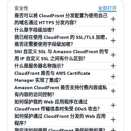
外，使用 gRPC 时，您可以免费获得 AWS
已在缓存行为上启用 POST 请求和 gRPC
目前不支持。CloudFront 仅支持基于 HTTP/2 的
安全性
全部打开
Shield Standard，并且可以配置 AWS WAF 来
gRPC。
客户端通过 HTTP/2 连接发送值为
是否可以将 CloudFront 分发配置为使用自己
帮助保护 gRPC 流量免受攻击。
“application/grpc”的“content-type”标头
的域名通过 HTTPS 分发内容？
更好的性能 — gRPC 采用一种称为协议缓冲区
什么是字段级加密？
的二进制消息格式，它比传统有效载荷（如用
默认情况下，您可以在 URL 中使用 CloudFront 分
我已经在使用 CloudFront 的 SSL/TLS 加密，
于 RESTful API 的 JSON）更小。解析协议缓
发域名（例如
字段级加密是 CloudFront 的一项功能，使您可以
是否还需要使用字段级加密？
冲区的 CPU 占用率较低，因为数据是二进制
https://dxxxxx.cloudfront.net/image.jpg）通过
安全地将用户提交的数据（如信用卡号）上传到
SNI 自定义 SSL 与 Amazon CloudFront 的专
格式，这意味着消息交换速度更快。这样就可
HTTPS 向浏览者分发内容。如果您想使用自己的
您的原始服务器。使用此功能，您可以在将
许多 Web 应用程序会从用户那里收集信用卡号等
用 IP 自定义 SSL 之间有什么区别？
以提高整体性能。
域名和 SSL 证书通过 HTTPS 传送内容，则可以使
PUT/POST 请求转发到您的源之前，使用特定于
敏感数据，然后交由在来源基础设施上运行的应
什么是服务器名称指示？
用一项我们的自定义 SSL 证书支持功能。
内置流式传输支持 — 流式传输是 gRPC 框架
了解详
字段的加密密钥（由您提供）对 HTTPS 表单中的
用程序服务处理。所有这些 Web 应用程序都在最
会分配专用 IP 地址，以便在
专用 IP 自定义 SSL
CloudFront 是否与 AWS Certificate
情
。
的内置部分，支持客户端和服务器端流式传输
敏感数据进行进一步加密。这可确保敏感数据只
终用户和 CloudFront 之间以及 CloudFront 和您
每个 CloudFront 边缘站点提供您的 SSL 内容。由
服务器名称指示（SNI）是传输层安全性协议
Manager 实现了集成？
语义。这使得构建流服务或客户端变得更加简
能被应用程序堆栈中的某些组件或服务解密和查
的源之间使用 SSL/TLS 加密。您的源可能有多个
于 IP 地址与 SSL 证书之间是一对一映射，因此专
（TLS）的延伸。该机制识别相关 SSL 请求相关的
Amazon CloudFront 是否支持付费内容或私
单。CloudFront 上的 gRPC 支持以下流式传输
看。要了解有关字段级加密的更多信息，请参阅
微服务，它们根据用户输入执行关键操作。然而
用 IP 自定义 SSL 可兼容不支持 SNI 的浏览器和其
域（服务器名称）以便在 SSL 握手时使用适当的
是的，您现在可以预置 SSL/TLS 证书，并在几分
有内容的访问控制？
组合：
我们文档中的
字段级加密
。
在通常情况下，这些微服务中仅有一少部分需要
他客户端。受当前 IP 地址成本影响，专用 IP 自定
证书。这允许单个 IP 地址用于多个服务器。SNI
钟内将其与 CloudFront 发布版关联起来。只需使
如何保护我的 Web 应用程序在通过
访问敏感信息，这意味着大多数组件都是没有任
义 SSL 的费用为每月 600 美元，按小时按比例计
要求浏览器支持添加服务器名称，尽管大部分现
用全新的 AWS Certificate Manager (ACM) 预置证
是，Amazon CloudFront 具有一项针对私有内容
CloudFront 传输信息时免受 DDoS 攻击？
一元（无流式传输）
何缘由便直接访问这些数据。一个简单的编程错
费。
代浏览器都支持，但是还有一些旧版浏览器不支
书，然后单击几下鼠标将其部署到您的
的可选访问控制功能。启用此选项时，Amazon
如何保护通过 CloudFront 分发的 Web 应用
误（如将错误的变量记录在日志中）便可能会导
客户端到服务器的流式传输
持。想要了解更多详细信息，请参阅
CloudFront
CloudFront 发布版，之后让 ACM 为您管理证书更
CloudFront 将对您的请求进行安全签名，仅在您
作为 AWS 客户，您可以免费获得
AWS Shield
程序？
依赖传输层安全性协议（TLS）
SNI 自定义 SSL
致将客户的信用卡号写到一个文件中。
开发人员指南
中的 SNI 部分，或
SNI Wikipedia 文
新即可。借助 ACM，您可以预置、部署并管理证
允许时才传输文件。通过阅读
CloudFront 开发人
Standard
。AWS Shield 是一项托管服务，用于保
服务器到客户端的流式传输
我应该如何使用 CloudFront 来保护我的源？