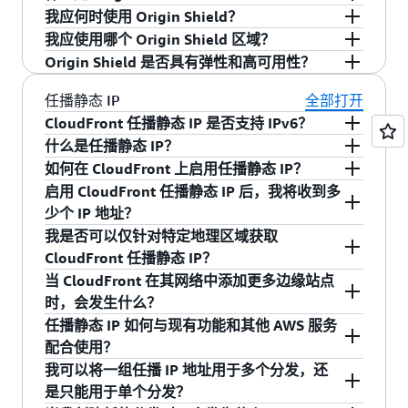
Smooth Streaming。这些协议与网页和其他在线
Streaming 格式，则您可以使用
Amazon
Elemental MediaStore
）结合使用。
成功能，它可以根据动态生成的视频质量分数提
我应何时使用 Origin Shield？
Origin Shield 是一个集中化的缓存层，有助于提
内容的分发不同，因为流式处理协议是实时分发
CloudFront Web 分发
来流式传输此格式文件，而
MediaPackage 是一种视频创作和即时打包服务，
供跨区域源选择和失效转移。借助 MQAR，您可
我应使用哪个 Origin Shield 区域？
高缓存命中率，从而减少源服务器上的负载。
Origin Shield 非常适合观众分布在不同地理区域
媒体内容，查看者可在内容传输的同时进行观
无需运行任何媒体服务器。
支持视频分销商使用多种交付和内容保护标准，
以在两个不同的 AWS 区域中部署一个冗余的 AWS
Origin Shield 是否具有弹性和高可用性？
Origin Shield 还可以跨区域折叠请求，以便只有
的工作负载，或者涉及视频流的即时打包、传输
看。流式处理内容可为您和最终用户提供多种潜
Amazon CloudFront 在 CloudFront 具有
区域性边
以安全可靠的方式大规模分发流内容。
媒体服务工作流，以实现弹性的直播活动交付。
另外，您还可以在 Amazon EC2 上运行第三方流
一个请求传入每个对象的源服务器，从而降低源
中图像处理或类似过程的工作负载。Origin Shield
在优势：
缘缓存
的 AWS 区域中提供 Origin Shield。当您启
可以。所有 Origin Shield 区域均使用跨多个可用
MediaStore 是一种 HTTP 创作和存储服务，可提
当您为分发启用 MQAR 功能时，就会授权
任播静态 IP
全部打开
式处理服务器（例如，AWS Marketplace 上提供
服务器的运维成本。启用后，CloudFront 会通过
置于源服务器之前将减少源服务器提取的冗余数
用 Origin Shield 时，应为 Origin Shield 选择对源
区的高度可用架构进行构建，并且具有 auto-
供实时媒体所需的高性能、即时一致性和可预测
CloudFront 自动选择被认为具有最高质量分数的
CloudFront 任播静态 IP 是否支持 IPv6？
的 Wowza Media Server），它会将媒体文件转换
流式处理让查看者能够更多地控制观看体验。
Origin Shield 路由所有源服务器提取，并且如果
量，方法是首先检查其中心缓存，并仅对 Origin
服务器延迟最低的 AWS 区域。您可将 Origin
scaling Amazon EC2 实例队列。如果 Origin
的低延迟，以及安全持久的 Amazon 存储。
源。质量分数代表您从源感知到的媒体流式传输
什么是任播静态 IP？
为所需的 HTTP 流格式。然后，可以将该服务器
支持。CloudFront 任播静态 IP 通过双栈配置支持
例如，与使用传统下载分发相比，使用流式处
内容尚未存储在 Origin Shield 缓存中，则
Shield 缓存中尚未包含的内容进行合并的源服务
Shield 用于 AWS 区域中的源服务器，也可以用于
Shield 主位置不可用，则从 CloudFront 位置到
质量问题，例如黑帧、冻结帧、丢帧或者重复
如何在 CloudFront 上启用任播静态 IP？
指定为 Amazon CloudFront Web 分发的原始服务
请访问
AWS 实时视频流页面
，了解更多信息。
IPv6。启用双栈后，您将同时获得 IPv4 和 IPv6 地
理让查看者能够更轻松地在视频中向前和向后
Amazon CloudFront 的任播静态 IP 是一组静态 IP
CloudFront 只会向源服务器发送一个请求。
器提取。类似地，Origin Shield 还可以在多 CDN
AWS 之外的源服务器。有关更多信息，请参阅
Origin Shield 的连接还会对每个请求使用活动错
帧。例如，如果您的 AWS Elemental
启用 CloudFront 任播静态 IP 后，我将收到多
器。
址。这使您的内容可以通过 IPv4 和 IPv6 两种协议
搜寻。
地址，允许您连接到全球所有 CloudFront 边缘站
要启用任播静态 IP，需要先在您的 AWS 账户中请
架构中使用，通过将 Amazon CloudFront 定位为
《Amazon CloudFront 开发人员指南》中的为
误跟踪，从而将请求自动路由到 Origin Shield 备
MediaPackage v2 源部署在两个不同的 AWS 区域
少个 IP 地址？
访问，确保兼容所有现代客户端与网络。
点。它们提供了一个小型的静态 IP 列表，可用于
求并创建一个任播静态 IP 列表。创建列表后，您
其他 CDN 的源服务器来减少跨 CDN 的重复源服
Origin Shield
选择 AWS 区域
。
用位置。
流式处理让您能够更好地控制内容，因为在查
中，而且一个区域报告的媒体质量分数高于另一
我是否可以仅针对特定地理区域获取
请在 AWS 页面访问
视频点播（VOD）
，以了解更
零费率计费（网络提供商在适当协议下免除特定
可以将 CloudFront 分发与任播静态 IP 列表关联。
务器提取次数。请参阅《Amazon CloudFront 开
您获得的 IP 地址数量取决于使用场景和 IP 版本设
看者看完视频之后，其客户端或本地驱动器上
个区域，CloudFront 会自动切换到报告更高分数
CloudFront 任播静态 IP？
多信息。
IP 地址的数据费用）以及为加强安全状况而设置
这可以通过 AWS 管理控制台上的任播静态 IP 部
发人员指南》，了解与之相关的更多详细信息以
置：
不会留存任何文件。
的那个源。此功能模拟持续“监控”，以提供直播活
当 CloudFront 在其网络中添加更多边缘站点
客户端允许列表等使用案例。通过使用任播静态
分来完成，或者通过编辑每个分发并从下拉菜单
及其他
对于 IP 允许列表使用场景：纯 IPv4：21 个 IP 地
Origin Shield 应用场景
。
不可以。CloudFront 任播仅适用于分布在不同地
动和全天候节目频道，旨在帮助为观众提供高质
流式处理能够帮助您降低成本，因为它只分发
时，会发生什么？
IP，可以消除不断更新允许列表或 IP 映射的操作
中选择所需的任播静态 IP 列表来完成。保存这些
址；双栈（IPv4 + IPv6）：21 个 IPv4 地址和 21
理区域的 IP。
量的体验。您可以在 CloudFront
开发人员指南
中
查看者实际观看的那部分媒体文件。相反，传
任播静态 IP 如何与现有功能和其他 AWS 服务
挑战，因为同一组 IP 适用于 CloudFront 的整个全
更改后，您可以从 AWS 管理控制台中显示的列表
个 IPv6 地址
随着 CloudFront 添加新的边缘站点，您的任播静
阅读有关 MQAR 的更多信息。
统下载通常会向查看者分发整个媒体文件，即
配合使用？
球网络，同时仍然可以享受 CloudFront 的所有功
或通过 API 复制或下载与您的分发关联的特定静
对于 Apex 域使用场景：纯 IPv4：3 个 IP 地址；
态 IP 列表将继续保持有效。我们将酌情公布来自
便他们仅观看文件的一部分也是如此。
我可以将一组任播 IP 地址用于多个分发，还
能。
态 IP 地址集
双栈（IPv4 + IPv6）：3 个 IPv4 地址和 3 个 IPv6
新边缘站点的 IP。
所有 CloudFront 功能均可与任播配合使用，但有
是只能用于单个分发？
地址
三个明显的例外：1/ 任播静态 IP 不支持无法支持