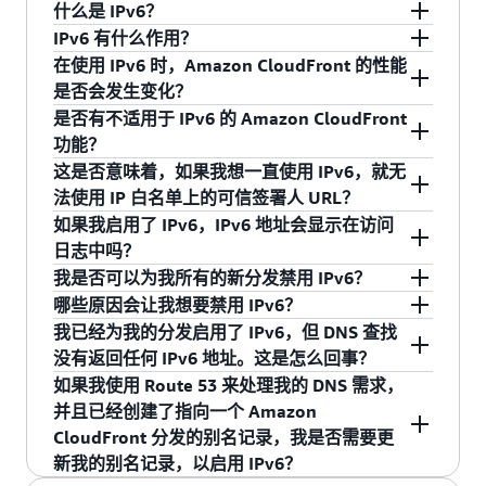
CloudFront 将来自同一查看者的请求视为单个会
能，无需额外付费。
什么是 IPv6？
负面影响时快速恢复到之前的配置。
时，将触发此事件。
要了解有关此功能的更多信息，请访问
文档
。
话。当您启用会话粘性时，CloudFront 会设置一
IPv6 有什么作用？
：当边缘站点处的 CloudFront 服务
来源响应
连接到 Internet 的每个服务器和设备必须拥有的
个 Cookie，以便单个会话中来自同一查看者的所
在使用 IPv6 时，Amazon CloudFront 的性能
器收到后端来源 Web 服务器的响应时，将触
数字 Internet 协议（IP）地址。随着 Internet 的发
使用适用于 Amazon CloudFront 的 IPv6 支持，应
有请求都由一个分发（主要分发或暂存分发）提
是否会发生变化？
发此事件。
展和使用 Internet 的用户呈指数增长，对 IP 地址
用程序无需任何 IPv6 到 IPv4 转换软件或系统即可
供服务。
是否有不适用于 IPv6 的 Amazon CloudFront
的需求也随之增长。IPv6 是新版 Internet 协议，
连接到 Amazon CloudFront 边缘站点。您可以满
不会，无论是使用 IPv4 还是 IPv6，Amazon
功能？
与其前身 IPv4 相比，IPv6 使用更大的地址空间。
足政府（包括美国）制定的采用 IPv6 的要求联邦
CloudFront 的性能都相同。
这是否意味着，如果我想一直使用 IPv6，就无
在使用 IPv4 时，每个 IP 地址的长度为 32 位，这
政府——并受益于 IPv6 的可扩展性、网络管理的
尽管在为您的分发打开 IPv6 之前可能需要对内部
法使用 IP 白名单上的可信签署人 URL？
允许存在 43 亿个唯一的地址。IPv4 地址示例：
简便性以及额外的内置安全支持。
IPv6 地址处理程序进行两处更改，但 Amazon
如果我启用了 IPv6，IPv6 地址会显示在访问
192.0.2.1。相比之下，IPv6 地址的长度为 128
CloudFront 的所有现有功能将继续适用于 IPv6。
否。如果您想同时使用 IPv6 和 IP 白名单上的可信
日志中吗？
位，这允许存在大约 340 万亿个唯一的 IP 地址。
签署人 URL，您应使用两种独立的分发方法。您
我是否可以为我所有的新分发禁用 IPv6？
如果您已经打开了
Amazon CloudFront 访问日
这里有一个 IPv6 地址的例子：
应该为 IP 白名单上的可信签署人 URL 专门指定分
会，如果您已经启用了 Amazon CloudFront 访问
哪些原因会让我想要禁用 IPv6？
志功能
，那么您一开始将在“c-ip”字段中看到
2001:0db8:85a3:0:0:8a2e:0370:7334
配，并针对此分配禁用 IPv6。然后，您将针对所
日志功能，您的查看者的 IPv6 地址现在将在访问
可以，对于新分发和现有分发，您可以使用
我已经为我的分发启用了 IPv6，但 DNS 查找
您的查看者的 IPv6 地址，并且可能需要验证
有其他内容使用另一种同时适用于 IPv4 和 IPv6 的
日志的“c-ip”字段中显示。在为您的分配打开 IPv6
Amazon CloudFront 控制台或 API 来按分发启用/
在与客户的讨论中，我们听到的唯一一个常见案
没有返回任何 IPv6 地址。这是怎么回事？
您的日志处理系统是否继续适用于 IPv6。
分发。
之前，您可能需要验证您的日志处理系统是否继
禁用 IPv6。
例就是内部 IP 地址处理。为 Amazon CloudFront
如果我使用 Route 53 来处理我的 DNS 需求，
为 Amazon CloudFront 分发启用 IPv6 后，您
续适用于 IPv6 地址。如果您遇到任何影响工具或
分发启用 IPv6 后，您除了可以在详细的访问日志
虽然 Amazon CloudFront 在全球拥有非常多的连
并且已经创建了指向一个 Amazon
将在发送到您的原始系统的“
X-Forwarded-
软件处理访问日志中 IPv6 地址的能力的 IPv6 流量
中获取 IPv6 地址外，还可以在发送到您的原始系
接，但仍然有一些网络还没有普及 IPv6 连接。虽
CloudFront 分发的别名记录，我是否需要更
For
”标头中获取 IPv6 地址。如果您的原始系统
问题，请联系开发人员支持。有关更多详细信
统的“
X-Forwarded-For
”标头中获取 IPv6 地址。如
然从长远来看，很显然 IPv6 才是 Internet 的未
新我的别名记录，以启用 IPv6？
只能处理 IPv4 地址，则您可能需要验证您的
息，请参阅
Amazon CloudFront 访问日志
文档。
果您的原始系统只能处理 IPv4 地址，则在为您的
来，但在可预见的未来，Internet 上的每个终端节