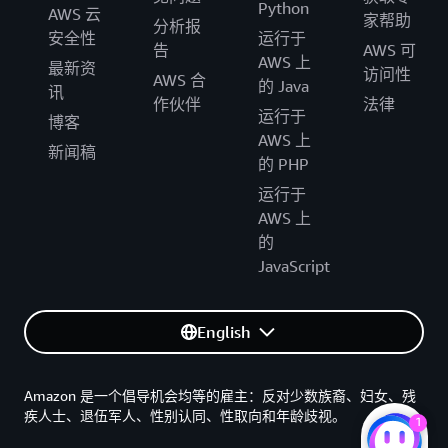
Python
AWS 云
家帮助
分析报
安全性
运行于
告
AWS 可
AWS 上
最新资
访问性
AWS 合
的 Java
讯
作伙伴
法律
运行于
博客
AWS 上
新闻稿
的 PHP
运行于
AWS 上
的
JavaScript
English
Amazon 是一个倡导机会均等的雇主：反对少数族裔、妇女、残
疾人士、退伍军人、性别认同、性取向和年龄歧视。
1