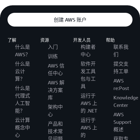
创建 AWS 账户
了解
资源
开发人员
帮助
什么是
入门
构建者
联系我
AWS？
中心
们
训练
什么是
软件开
提交支
AWS 信
云计
发工具
持工单
任中心
算？
包与工
AWS
AWS 解
具
什么是
re:Post
决方案
代理式
运行于
库
Knowledge
人工智
AWS 上
Center
架构中
能？
的 .NET
心
AWS
云计算
运行于
Support
产品和
概念中
AWS 上
概述
技术常
心
的
见问题
获取专