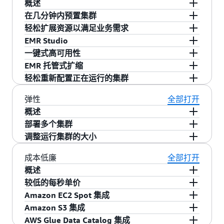
概述
在几分钟内预置集群
Amazon EMR 简化了大数据环境和应用程序的构
轻松扩展资源以满足业务需求
建和操作。EMR 功能包括易于预置、托管扩展和
您可以在几分钟内启动 EMR 集群。您无需担心基
EMR Studio
重新配置集群，以及用于协作开发的 EMR
础设施调配、集群设置、配置或优化。EMR 将处
您可以使用 EMR 托管扩展策略轻松设置横向扩展
一键式高可用性
Studio。
理这些任务，使您可以让您的团队专注于开发差
和横向缩减，使 EMR 集群自动管理计算资源，以
是一个集成式开发环境（IDE），使数据科学家和
EMR 托管式扩缩
异化大数据应用程序。
满足您的使用需求和性能需求。这样可提高集群
数据工程师能够轻松地开发、可视化和调试用 R、
您只需要单击一下，即可为多主应用程序（如
轻松重新配置正在运行的集群
利用率并节约成本。
Python、Scala 和 PySpark 编写的数据工程和数据
YARN、HDFS、Apache Spark、Apache HBase 和
自动调整您的集群的大小，从而以尽量低的成本
科学应用程序。EMR Studio 提供完全托管的
Apache Hive）配置高可用性。如果您启用 EMR 中
实现最佳性能。使用 EMR 托管式扩缩，您可以为
您现在可以修改在 EMR 集群上运行的应用程序的
弹性
全部打开
Jupyter Notebook，以及 Spark UI 和 YARN
的多主应用程序支持，EMR 将配置这些应用程序
您的集群指定最小和最大计算限制，而 Amazon
配置，包括 Apache Hadoop、Apache Spark、
概述
Timeline Service 等工具，可简化调试。
以实现高可用性；当发生故障时，它将自动故障
EMR 将自动调整它们的大小，以实现最佳性能和
Apache Hive 和 Hue，而无需重新启动集群。EMR
部署多个集群
Amazon EMR 使您能够快速、轻松地预配置所需
转移到备用主应用程序以使您的集群不会被中
最高资源利用率。EMR 托管式扩缩会持续对与在
应用程序重新配置功能让您可以即时修改应用程
调整运行集群的大小
的容量，以及自动或手动添加和移除容量。在处
如果需要更大的容量，您可以轻松启动新的集
断，而且它还会将您的主节点置于不同机架，从
集群上运行的工作负载相关的关键指标进行采
序，而无需关闭或重新创建集群。Amazon EMR
理要求不确定或者不能预料的情况下，这将非常
群，并在不需要时将其终止。对于您可以拥有的
借助 Amazon EMR，您可以轻松地使用
EMR 托管
而降低同时发生故障的风险。主机将受到监控以
样。
成本低廉
全部打开
将应用您的新配置，并正常重启重新配置的应用
有用。例如，如果您大多数的处理发生在夜间，
集群数量没有限制。如果有多个用户或应用程
扩展
、
自动扩展
或
手动调整
运行集群。您可能需
检测是否发生故障，当检测到问题时，将预置新
程序。您可以通过控制台、软件开发工具包或 CLI
概述
那么，您白天可能需要 100 个实例，而夜间则可
序，您可能想要使用多个集群。例如，您可以在
要横向扩展集群以临时提升其处理能力，或者横
的主机并自动将其添加到集群。
应用配置。
较低的每秒单价
Amazon EMR 旨在降低处理大量数据的成本。其
能需要 500 个实例。另一种情况是，您可能在短
Amazon S3 中存储您的输入数据，并为每个需要
向缩减集群以在具有空闲容量时节约成本。例
Amazon EC2 Spot 集成
中一些功能有助于降低成本，包括较低的每秒单
Amazon EMR 按每秒定价，同时设有一分钟最低
期内需要巨大的容量。借助 Amazon EMR，您可
处理数据的应用程序启动一个集群。第一个集群
如，一些客户在出现批处理时会给集群添加数以
Amazon S3 集成
价、Amazon EC2 Spot 实例集成、Amazon EC2
费用。小型实例的每实例小时起价为 0.015
Amazon EC2 竞价型实例价格会随着实例的供需而
以快速预置数百或者数千个实例，自动扩展以满
可针对 CPU 进行优化，第二个则针对存储进行优
百计的实例，并在处理完成时移除这些额外添加
AWS Glue Data Catalog 集成