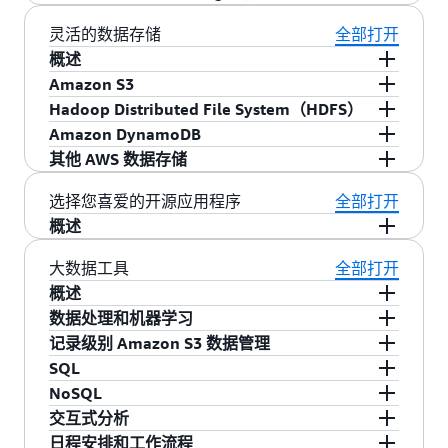
预留实例集成、弹性和 Amazon S3 集成。
USD（每年 131.40 USD）。请参阅定价部分了解
浮动，但您支付的价格不会超过您所指定的最高
足计算要求，并在作业完成后关闭集群（避免为
借助
EMR 文件系统（EMRFS）
，EMR 集群将
化，以此类推。
的实例。向集群添加实例时，只要预配置的容量
更多详情。
价格。Amazon EMR 可让您轻松使用
竞价型实
空闲容量付费）。
Amazon S3 高效安全地用作 Hadoop 的对象存
您可以将
AWS Glue
Data Catalog 作为托管元数据
可用，EMR 现在便可对其加以利用。向内扩展
灵活的数据存储
全部打开
例
，所以可以同时节省您的时间和资金。Amazon
储。您可以将数据存储在 Amazon S3 中并使用多
存储库使用，以存储 Apache Spark 和 Apache
时，EMR 将主动选择空闲节点以减少对正在运行
概述
EMR 集群包括运行 HDFS 的“核心节点”和不运行
个 Amazon EMR 集群处理同一个数据集。每个集
Hive 的外部表元数据。此外，它还可提供自动架
的任务的影响。
Amazon S3
借助 Amazon EMR，您可以利用多种数据存储，
HDFS 的“任务节点”；任务节点非常适合竞价型实
群都可以针对特定的工作负荷进行优化，这要比
构发现和架构版本历史记录，让您可以轻松地在
Hadoop Distributed File System（HDFS）
包括 Amazon S3、Hadoop Distributed File
Amazon S3：
是具有高度持久性、可扩展性、安
例，因为竞价型价格上涨的话，您就会失去这些
单个集群为多个要求不同的工作负荷提供服务要
集群外的 Amazon S3 上保留外部表的元数据。
Amazon DynamoDB
System（HDFS）和 Amazon DynamoDB
全性、快速且物美价廉的存储服务。借助
EMR 文
HDFS
是 Hadoop 文件系统。Amazon EMR 的当前
实例，但不会丢失 HDFS 中存储的数据。（
了解
高效得多。例如，您可以针对 I/O 优化一个集
其他 AWS 数据存储
件系统（EMRFS）
，Amazon EMR 可以将
拓扑将其实例分为以下 3 个逻辑实例组：主组，
有关核心节点和任务节点的更多信息
Amazon DynamoDB
是一项完全托管的快速
）。结合实
群，并针对 CPU 优化另一个集群，每个集群都处
Amazon S3 安全高效地用作 Hadoop 的对象存
可运行 YARN 资源管理器和 HDFS 名称节点服
例集、竞价型实例的分配策略、
NoSQL 数据库
服务。Amazon EMR 与 Amazon
EMR 托管扩展
和
理 Amazon S3 中同样的数据集。另外，将输入与
您还可以使用
Amazon Relational Database
选择您喜爱的开源应用程序
全部打开
储。Amazon EMR 对 Hadoop 进行了大量的改
务；核心组，可运行 HDFS DataNode Daemon 和
更多多样化的选项，您可以优化 EMR 的弹性和成
DynamoDB 直接集成，因此您可以迅速而高效地
输出数据存储在 Amazon S3 中，还可以在不再需
Service
（一种可在
云
中轻松地设置、操作和扩展
概述
进，因此您可以无缝地处理 Amazon S3 中存储的
YARN 节点管理器服务；以及任务组，可运行
本。要了解更多信息，请阅读我们的
处理 Amazon DynamoDB 中存储的数据
博客
，并在
。
要的时候关闭集群。
关系数据库的 Web 服务）、
Amazon Glacier
（一
借助 Amazon EMR 上受版本控制的发布策略，您
大量数据。而且，EMRFS 还可以提供一致的视
大数据工具
全部打开
YARN 节点管理器服务。Amazon EMR 将 HDFS 安
Amazon EMR 中的 Amazon DynamoDB、Amazon
种成本极低的存储服务，为数据存档和备份提供
EMRFS 在 Amazon S3 读写方面拥有极高性能，支
可以在 EMR 集群中轻松选择和使用最新的开源项
图，用于检查 Amazon S3 中对象的列表和写后读
装在与核心组中的实例相关联的存储上。
概述
S3 和 HDFS 间传输数据。
安全和持久的存储）以及
Amazon Redshift
（一种
持使用
AWS Key Management Service（KMS）
或
目，包括 Apache Spark 和 Hadoop 生态系统中的
一致性。EMRFS 支持
S3 服务器端或 S3 客户端加
数据处理和机器学习
快速、完全托管的 PT 级数据仓库服务）。
AWS
每个 EC2 实例都附带固定的存储量（称为“实例存
Amazon EMR 支持各种功能强大、经过验证的
客户管理的密钥进行
S3 服务器端或 S3 客户端加
应用程序。软件由 Amazon EMR 进行安装和配
密
，以处理加密的 Amazon S3 对象，您可以使用
Data Pipeline
记录级别 Amazon S3 数据管理
是一种 Web 服务，帮助您可靠地处
储”）。您还可以向实例添加
Hadoop 工具，如 Apache Spark、Apache Hive、
Amazon EBS
卷，以
Apache Spark
是 Hadoop 生态系统中的引擎，可
密
，同时提供可选的一致性视图，用于检查元数
置，使您能够投入更多时间来提高数据价值，而
AWS Key Management Service（KMS）
或自定义
理数据并以规定的时间间隔在不同 AWS 计算与存
SQL
在实例上自定义存储。Amazon EMR 允许您添加
Presto 和 Apache HBase。数据科学家使用 EMR
以快速处理大量数据集。使用内存中的容错恢复
据中所追踪对象的列表和写后读一致性。此外，
Apache Hudi
是一种开源数据管理框架，用于简化
不用操心基础设施和管理任务。
的密钥供应商。
储服务（包括 Amazon EMR）以及本地数据来源
NoSQL
通用型（SSD）、预配置（SSD）和磁性
运行深度学习和机器学习工具（如 TensorFlow、
卷类型
。
分布式数据集（RDD）和有向无环图（DAG）来定
Amazon EMR 集群可支持使用 EMRFS 和 HDFS，
增量数据处理和数据管道开发工作。借助 Apache
Apache Hive
是一款基于 Hadoop 运行的开源数据
之间移动数据。
交互式分析
在启动集群时，Amazon EMR 会从 Amazon S3 向
添加到 EMR 集群的 EBS 卷在集群关闭后不会保留
Apache MXNet），并且通过引导操作，可以添加
义数据转换。Spark 还包括 Spark SQL、Spark
Apache Spark
因此，您不必在集群上的存储和 Amazon S3 之间
Hudi，您可以在 Amazon S3 中管理记录级别的数
仓库和分析软件包。Hive 由基于 SQL 的语言 Hive
Apache HBase
是一种仿效 Google BigTable 的开
日程安排和工作流程