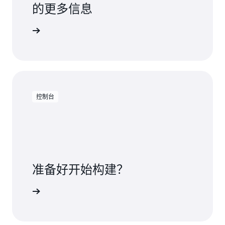
的更多信息
Amazon EMR User Role Mapper
允许您利用 AWS
定价页面
IAM 权限来管理对 AWS 资源的访问。您可以在用
户（或组）和自定义 IAM 角色之间创建映射。用
户或组只能访问自定义 IAM 角色允许的数据。目
前可通过
AWS Labs
使用该功能。
控制台
准备好开始构建？
on EMR