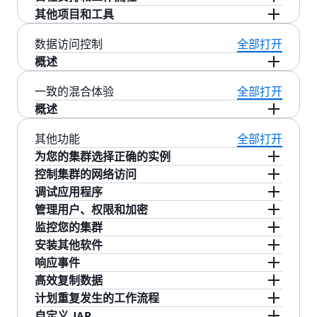
集群中的每个实例流式传输各种数据，并立即进
数据。您终止集群后，EMR 将自动清除卷。
特定于使用案例的工具和库。数据分析师使用
Streaming、MLlib 和 GraphX。了解
什么是
作选择。
据，从而简化变更数据捕获（CDC）和流式数据
QL 操作，支持用户构建、汇总和查询数据。Hive
源、非关系型分布式数据库。它是 Apache 软件基
EMR Studio
是一个集成式开发环境（IDE），使数
Apache Hadoop
其他项目和工具
行处理。将数据存储在 Amazon S3 中并使用
EMR Studio、Hue 和 EMR Notebooks 进行交互式
Spark
，并详细了解
EMR 上的 Spark
。
摄取操作，为处理需要记录级别更新和删除的数
QL 的功能超出标准 SQL，支持一流的
金会 Hadoop 项目的一部分，基于 Hadoop 分布式
据科学家和数据工程师能够轻松地开发、可视化
Apache Oozie
是一种适用于 Hadoop 的工作流程
Apache HBase
您也可以使用
Amazon EMR 安全配置
启用完整的
Amazon EMR 进行处理的一个优点是：您可以使
开发、编写 Apache Spark 作业，并向 Apache
据隐私使用案例提供了框架。了解有关
Amazon
map/reduce 函数和 Json 与 Thrift 等复杂的由用
文件系统（HDFS）运行，为 Hadoop 生态系统提
和调试用 R、Python、Scala 和 PySpark 编写的数
计划程序，您可在其中创建操作的有向无环图
EMR 还支持各种其他常见的应用程序和工具，如
数据访问控制
全部打开
HDFS 加密，或者使用
Hadoop 密钥管理服务器
手
Apache Flink
是一种流式处理数据流引擎，可让您
Presto
用多个集群处理相同的数据。例如，您可能有一
Hive 和 Presto 提交 SQL 查询。数据工程师使用
EMR 上的 Apache Hudi
的更多信息。
户定义的可扩展数据类型。该功能能够处理复杂
供非关系数据库功能。HBase 为您提供了一种用
据工程和数据科学应用程序。EMR Studio 提供完
（DAG）。此外，您还可以按操作或时间轻松触发
R、Apache Pig（数据处理和 ETL）、Apache
概述
动创建
HDFS 加密区
。 在将 AWS KMS 指定为密
轻松对高吞吐量数据来源运行实时流处理。该引
个针对内存进行优化的 Hive 开发集群和一个针对
EMR 进行数据管道开发和数据处理，并使用
的非结构化数据源，如文本文档和日志文件。
列式压缩和存储方式来存储大量稀疏数据的高效
全托管的 Jupyter Notebook，以及 Spark UI 和
Hadoop 工作流程。了解有关
EMR 上的 Oozie
的
Tez（复杂的 DAG 执行）、Apache MXNet（深度
钥提供程序时，可以使用安全性配置选项来加密
擎还支持无序事件的事件时间语义、只执行一次
CPU 进行优化的 Pig 生产集群，两个集群都使用
Apache Hudi 来简化需要进行记录级别插入、更新
默认情况下，Amazon EMR 应用程序流程在调用
Hive 支持通过在 Java 中编写的用户定义函数使用
容错方法。此外，HBase 会将数据缓存到内存
一致的混合体验
全部打开
YARN Timeline Service 等工具，可简化调试。
更多信息。 AWS Step Functions 允许您向应用程
学习）、Ganglia（监控）、Apache Sqoop（关系
EBS 根设备和存储卷。有关更多信息，请参阅
本
语义、回压控制及针对写入流式处理和批处理应
同一个输入数据集。
和删除操作的增量数据管理和数据隐私使用案
其他 AWS 服务时使用
EC2 实例配置文件
。对于多
用户扩展。Amazon EMR 对 Hive 进行了无数的改
中，因此可提供数据的快速查询。在连续写入操
概述
序添加无服务器工作流程自动化功能。工作流程
数据库连接器）、HCatalog（表和存储管理）
地磁盘加密
。
用程序优化过的 API。了解
什么是 Flink
，并详细
Hue
是面向 Hadoop 的开源用户界面，可以让您
例。
租户集群，Amazon EMR 提供了三个选项来管理
进，包括直接集成 Amazon DynamoDB 和
作方面对 HBase 进行了优化，批量插入、更新和
的步骤可在任何地方运行，包括在 AWS Lambda
等。Amazon EMR 团队负责维护
引导操作的开源
了解
EMR 上的 Flink
。
更轻松地运行和开发 Hive 查询、管理 HDFS 中的
AWS Outposts
是一项完全托管式服务，可将
其他功能
全部打开
用户对 Amazon S3 数据的访问。
Amazon S3。例如，您可以使用 Amazon EMR 自
删除等操作的效率很高。HBase 可与 Hadoop 无
函数中、在 Amazon Elastic Compute Cloud (EC2)
存储库
，该存储库可以用于安装其他软件，配置
文件、运行和开发 Pig 脚本以及管理表。EMR 上
AWS 基础设施、AWS 服务、API 和工具扩展到几
为您的集群选择正确的实例
动从 Amazon S3 载入表分区，并向 Amazon S3
缝配合，从而共享其文件系统并用作 Hadoop 工
上或本地。了解有关 EMR 上的 Step Functions 的
集群，或者作为编写您自己的引导操作的示例。
TensorFlow
是一种用于机器智能和深度学习应用
与 AWS Lake Formation 的集成
允许您定义和管理
的 Hue 还与 Amazon S3 进行了集成，因此您可以
乎任何数据中心、共处空间或本地设施，以实现
控制集群的网络访问
中的表写入数据，而无需使用临时文件；您也可
作的直接输入和输出。HBase 还与 Apache Hive 集
更多信息。
程序的开源符号数学库。TensorFlow 将多种机器
您可以根据应用程序的要求，选择要在集群中预
AWS Lake Formation
中的精细授权策略，以访问
直接对 S3 进行查询，并在 HDFS 和 Amazon S3
真正一致的混合体验。
AWS Outposts 上的
调试应用程序
以访问 Amazon S3 中的资源，如适用于自定义
成，支持对 HBase 表进行类似 SQL 的查询、与基
学习和深度学习模型和算法捆绑在一起，可以为
置的 EC2 实例类型（标准型、内存增强型、CPU
您可以在 Amazon Virtual Private Cloud（VPC）
AWS Glue Data Catalog 中的数据库、表和列。您
之间轻松地传输文件。了解有关
Amazon EMR
让您可以通过用于 EMR 的同一
Hue 和 EMR
的更
map/reduce 操作和其他库的脚本。了解
管理用户、权限和加密
什么是
于 Hive 的表结合并支持 Java 数据库连接
许多不同的使用案例训练和运行深度神经网络。
增强型、高 I/O 型等）。您拥有每个实例的根访
中启动集群，这是 AWS 云的逻辑隔离部分。您可
可以对通过
在集群上启用调试时，Amazon EMR 会将日志文
Amazon EMR Notebooks
和
Apache
多信息。
AWS 管理控制台、软件开发工具包（SDK）和命
Hive
，并详细了解
EMR 上的 Hive
。
（JDBC）。借助 EMR，您可以
监控您的集群
使用 S3 作为
了解有关
EMR 上的 TensorFlow
的更多信息。
问权限，可完全自定义集群，以适合您的要
以完全掌控您的虚拟联网环境，包括选择自己的
Zeppelin
件存档到 Amazon S3，然后制作这些文件的索
提交的用于交互式 EMR Spark 工作负载
您可以使用 AWS
Identity and Access
令行界面（CLI）在您的数据中心中部署与管理
HBase 的数据存储
，从而缩减成本并降低操作复
安装其他软件
Jupyter Notebook
是一种开源 Web 应用程序，可
求。
了解有关支持的 Amazon EC2 实例类型的更
IP 地址范围、创建子网以及配置路由表和网络网
的作业实施授权策略，并将审核事件发送到
引。随后，您可以使用控制台中的图形界面直观
AWS
Presto
Management（IAM）
是一款开源的分布式 SQL 查询引擎，针对
工具（例如 IAM 用户和角
您可以使用 Amazon CloudWatch 监控自定义的
EMR 集群。
杂性。如果您使用 HDFS 作为数据存储，则可以
响应事件
用于创建和共享包含实时代码、方程式、可视化
多信息
。对于基于 Graviton2 的实例上的 Spark 工
关。
了解有关 Amazon EMR 和 Amazon VPC 的更
CloudTrail
地浏览日志并查看任务历史记录。
。通过启用此集成，您还可以从与安全
了解有关调试
低延迟的临时数据分析进行了优化。它支持 ANSI
色）来控制访问和权限。例如，您可以为某些用
Amazon EMR 指标，如制作运行的 map 和 reduce
您可以使用引导操作或
运行 Amazon Linux 的自定
将 HBase 备份至 S3，或者从以前创建的备份恢复
高效复制数据
效果和叙述文本的文档。借助 JupyterHub，您可
作负载，Amazon EMR 现在可实现高达 30% 的成
多信息。
断言标记语言（SAML）2.0 兼容的企业身份验证
Amazon EMR 任务的更多信息
。
SQL 标准，包括复杂查询、聚合、连接和窗口函
户提供集群的读取权限，但不提供写入权限。另
任务的平均数量。您还可以在这些指标上设置警
义亚马逊机器映像（AMI）
在您的集群上安装其他
您可以使用
Amazon CloudWatch Events
中的
HBase。了解
什么是 HBase
，并详细了解
EMR 上
计划重复发生的工作流程
以托管单用户 Jupyter Notebook 服务器的多个实
本降幅和 15% 的性能增幅。通过我们的博客了解
系统中启用到 EMR Notebooks 或 Apache
数。Presto 可处理来自多个数据来源（包括
外，您还可以使用
Amazon EMR 安全配置
设置各
报。
了解有关监控 Amazon EMR 集群的更多信
软件。引导操作指的是 Amazon EMR 启动集群时
Amazon EMR 事件类型来响应 Amazon EMR 集群
您可以迅速地将大量数据从 Amazon S3 移到
的 HBase
。
自定义 JAR