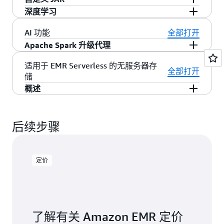
例。使用
JupyterHub
创建 EMR 集群时，EMR 会
更多信息。
Zeppelin 的联合单点登录。
Hadoop 分布式文件系统 [HDFS] 和 Amazon S3）
种静态加密和正在传输的加密选项，其中包括
息
。
在集群节点上运行的脚本。它们在 Hadoop 启动
中的状态更改。通过使用可以快速设置的简单规
HDFS，从 HDFS 移到 Amazon S3，并使用
您可以使用 AWS Data Pipeline 计划各种重复发
深度学习
在集群的主节点上创建 Docker 容器。
的数据。了解
Amazon S3 加密支持和
什么是 Presto
Kerberos 身份验证
，并详细了解
EMR 上
。
了
和节点开始处理数据之前运行。此外，您还可以
则，您可以匹配各种事件并将其发送到 Amazon
Amazon EMR 的 S3DistCp 在 Amazon S3 存储桶
生、涉及 Amazon EMR 的工作流程。AWS Data
写入 Java 程序、针对您希望使用的 Hadoop 版本
与 Apache Ranger 的本机集成
允许您设置新的或
JupyterHub、Jupyter 所需的所有组件和
的 Presto
解有关集群的访问控制
。
和
Amazon EMR 加密选项
预加载和使用自定义 Amazon Linux AMI 上的软
SNS 主题、AWS Lambda 函数和 Amazon SQS 队
之间进行移动。S3DistCp 是开放源工具 Distcp 的
Pipeline 是一种 Web 服务，帮助您可靠地处理数
进行编译并上载到 Amazon S3。然后，您就可以
使用 Apache MXNet 等常见的深度学习框架来定
AI 功能
全部打开
现有的 Apache Ranger 服务器，以定义和管理精
Sparkmagic
都在容器中运行。
的更多信息
。
件。
了解有关 Amazon EMR 引导操作
和
自定义
列等不同目标位置。
了解有关 Amazon EMR 集群
扩展应用，它可使用 MapReduce 高效移动大量数
据并以指定的间隔在不同 AWS 计算与存储服务以
使用 Hadoop JobClient 界面将 Hadoop 任务提交
义、训练和部署深度神经网络。您可以在具有
Apache Spark 升级代理
细授权策略，从而使用户可以通过 Hive Metastore
Apache Phoenix
具备 ACID 事务处理功能，可以实
Amazon Linux AMI
的更多信息。
事件的更多信息
。
据。
了解有关 S3DistCp 的更多信息
。
及内部数据来源之间移动数据。
了解有关
到集群。
了解有关使用 Amazon EMR 自定义 JAR
GPU 实例的 Amazon EMR 集群上使用这些框
访问 Amazon S3 数据的数据库、表和
现对存储在 Apache HBase 中的数据的低延迟
Apache Zeppelin
是一种开源 GUI，可创建交互式
Spark 升级代理通过自动化代码分析与转换，将通
适用于 EMR Serverless 的无服务器存
Amazon EMR 和 AWS Data Pipeline 的更多信息
。
处理的更多信息
。
架。
了解有关 Amazon EMR 上的 MXNet 的更多
全部打开
列。
Apache Ranger
是一个开源工具，用于在
SQL。您可以轻松创建二级索引以获取更多性能，
和协作式笔记本，以便使用 Spark 进行数据浏
储
常需耗时数月的复杂升级流程转换为只需几周即
信息。
Hadoop 平台上启用、监视和管理全面的数据安
并针对同一底层 HBase 表创建不同的视图。了解
览。您可以使用 Scala、Python、SQL（使用
概述
可完成的项目。在 Spark 升级期间，各组织往往
全。
有关
EMR 上的 Phoenix
的更多信息。
Spark SQL）或 HiveQL 操作数据并快速可视化结
需要投入大量工程资源来分析 API 变更、解决冲
Amazon EMR Serverless 消除了 Apache Spark 工
果。Zeppelin 笔记本可在多名用户间共享，并可
突和验证应用程序。该代理引入了对话式交互界
通过原生集成，您可以在
Apache Ranger Policy
作负载的本地存储预置，最高可将数据处理成本
将可视化表示发布到外部控制面板。了解有关
后续步骤
面，工程师可通过自然语言表达升级需求，同时
Admin 服务器
上定义三种授权策略。您可以为
降低 20%，并防止因磁盘容量限制而导致的作业
EMR 上的 Zeppelin 的更多信息。
保持对代码修改的全面控制
Hive 设置数据表、数据列和数据行级别的授权，
失败。该服务会自动处理中间数据操作，实现真
为 Spark 设置数据表和数据列级别的授权，以及
正的弹性扩缩。EMR Serverless 支持计算资源在
定价
为 Amazon S3 设置前缀和对象级别的授权。
各作业阶段灵活扩缩，不受本地存储数据的限
Amazon EMR 会在集群上自动安装和配置相应的
制；同时可自动处理峰值 I/O 负载，并通过传输
Apache Ranger 插件。这些 Ranger 插件与 Policy
中和静态加密维护企业级安全性。
Admin 服务器同步，以定义授权策略，实施数据
访问控制，并将审核事件发送到
Amazon
了解有关 Amazon EMR 定价
CloudWatch Logs
。