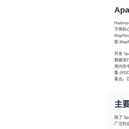
Ap
Hado
不用担
MapR
致 Map
开发 S
数据进行
用内存
集 (R
集合。它
主要
除了 S
广泛的