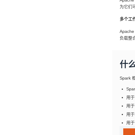
Apac
为它们
多个工
Apac
负载整
什么
Spark
Spa
用于
用于实
用于机
用于图