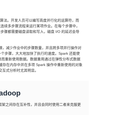
分布式算法。开发人员可以编写高度并行化的运算符，而
通过连续多步骤流程来运行某项作业。在每个步骤中，
个步骤都需要磁盘读取和写入，磁盘 I/O 的延迟会导
内存中处理，减少作业中的步骤数量，并且跨多项并行操作对
个步骤，大大地加快了执行的速度。Spark 还能使
进而重新使用数据。数据重用通过在弹性分布式数据
个缓存在内存中并在多项 Spark 操作中重新使用的对象
习和交互式分析时尤其明显。
adoop
两个大数据框架之间存在互补性，并且会同时使用二者来克服更