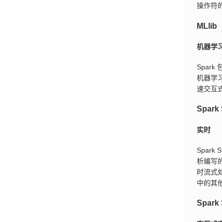
操作符
MLlib
机器学
Spar
机器学习
速交互
Spark 
实时
Spar
析编写
时流式处理
中的其
Spark