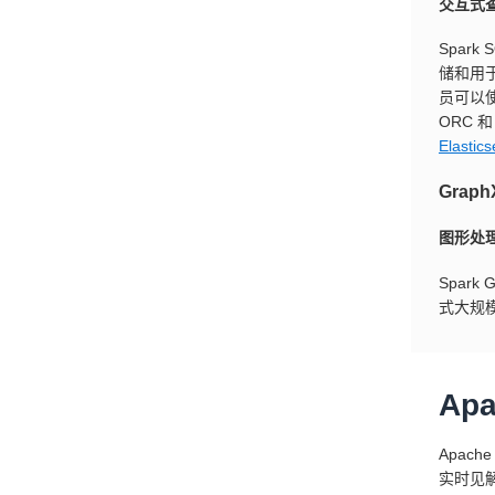
交互式
Spar
储和用
员可以使
ORC 和 
Elast
Graph
图形处
Spar
式大规
Ap
Apac
实时见