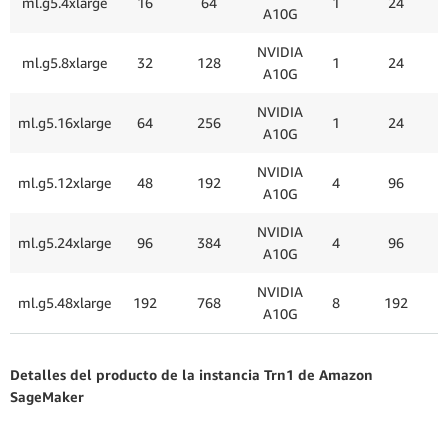
ml.g5.4xlarge
16
64
1
24
A10G
NVIDIA
ml.g5.8xlarge
32
128
1
24
A10G
NVIDIA
ml.g5.16xlarge
64
256
1
24
A10G
NVIDIA
ml.g5.12xlarge
48
192
4
96
A10G
NVIDIA
ml.g5.24xlarge
96
384
4
96
A10G
NVIDIA
ml.g5.48xlarge
192
768
8
192
A10G
Detalles del producto de la instancia Trn1 de Amazon
SageMaker