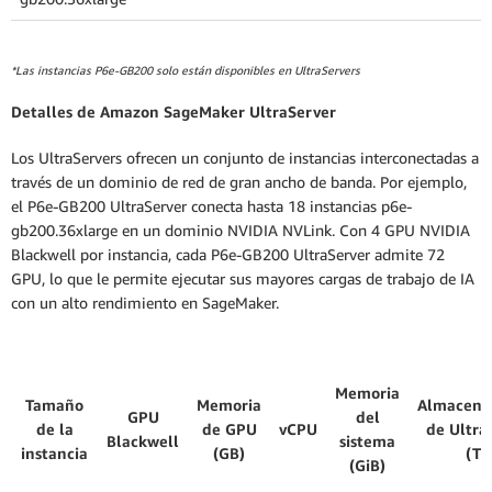
*Las instancias P6e-GB200 solo están disponibles en UltraServers
Detalles de Amazon SageMaker UltraServer
Los UltraServers ofrecen un conjunto de instancias interconectadas a
través de un dominio de red de gran ancho de banda. Por ejemplo,
el P6e-GB200 UltraServer conecta hasta 18 instancias p6e-
gb200.36xlarge en un dominio NVIDIA NVLink. Con 4 GPU NVIDIA
Blackwell por instancia, cada P6e-GB200 UltraServer admite 72
GPU, lo que le permite ejecutar sus mayores cargas de trabajo de IA
con un alto rendimiento en SageMaker.
Memoria
Tamaño
Memoria
Almacena
GPU
del
de la
de GPU
vCPU
de Ultra
Blackwell
sistema
instancia
(GB)
(TB
(GiB)