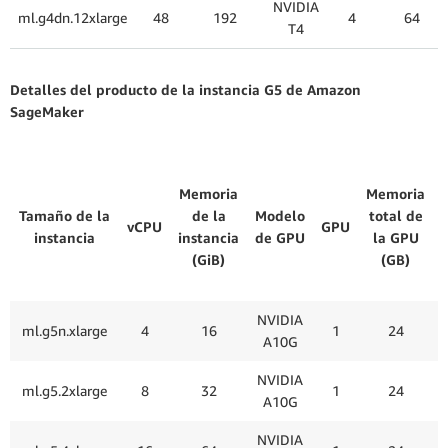
NVIDIA
ml.g4dn.12xlarge
48
192
4
64
T4
Detalles del producto de la instancia G5 de Amazon
SageMaker
Memoria
Memoria
Tamaño de la
de la
Modelo
total de
vCPU
GPU
instancia
instancia
de GPU
la GPU
(GiB)
(GB)
NVIDIA
ml.g5n.xlarge
4
16
1
24
A10G
NVIDIA
ml.g5.2xlarge
8
32
1
24
A10G
NVIDIA