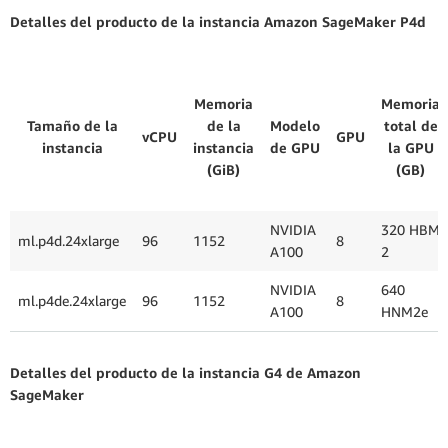
Detalles del producto de la instancia Amazon SageMaker P4d
Memoria
Memoria
Tamaño de la
de la
Modelo
total de
vCPU
GPU
instancia
instancia
de GPU
la GPU
(GiB)
(GB)
NVIDIA
320 HBM
ml.p4d.24xlarge
96
1152
8
A100
2
NVIDIA
640
ml.p4de.24xlarge
96
1152
8
A100
HNM2e
Detalles del producto de la instancia G4 de Amazon
SageMaker