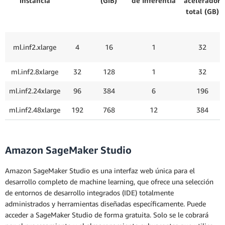
instancia
(GiB)
de Inferentia
acelerador
total (GB)
ml.inf2.xlarge
4
16
1
32
ml.inf2.8xlarge
32
128
1
32
ml.inf2.24xlarge
96
384
6
196
ml.inf2.48xlarge
192
768
12
384
Amazon SageMaker Studio
Amazon SageMaker Studio es una interfaz web única para el
desarrollo completo de machine learning, que ofrece una selección
de entornos de desarrollo integrados (IDE) totalmente
administrados y herramientas diseñadas específicamente. Puede
acceder a SageMaker Studio de forma gratuita. Solo se le cobrará