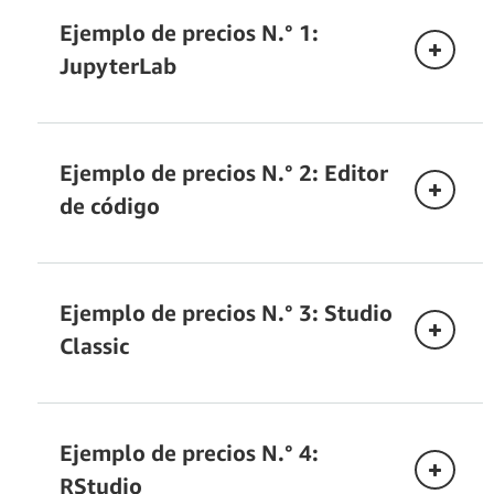
Ejemplo de precios N.° 1:
JupyterLab
Ejemplo de precios N.° 2: Editor
de código
Ejemplo de precios N.° 3: Studio
Classic
Computación
Ejemplo de precios N.° 4:
Duración
Costo por
Instancia
Duración
Días
RStudio
total
hora