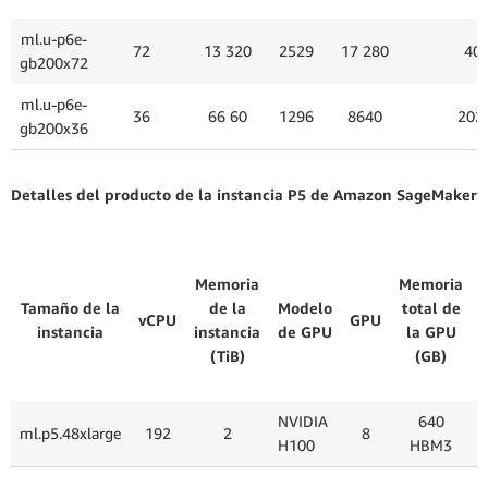
ml.u-p6e-
72
13 320
2529
17 280
40
gb200x72
ml.u-p6e-
36
66 60
1296
8640
202,
gb200x36
Detalles del producto de la instancia P5 de Amazon SageMaker
Memoria
Memoria
Tamaño de la
de la
Modelo
total de
vCPU
GPU
instancia
instancia
de GPU
la GPU
(TiB)
(GB)
NVIDIA
640
ml.p5.48xlarge
192
2
8
H100
HBM3