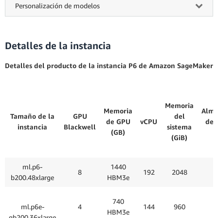
Personalización de modelos
Detalles de la instancia
Detalles del producto de la instancia P6 de Amazon SageMaker
Memoria
Memoria
Alma
Tamaño de la
GPU
del
de GPU
vCPU
de 
instancia
Blackwell
sistema
(GB)
(GiB)
ml.p6-
1440
8
192
2048
b200.48xlarge
HBM3e
740
ml.p6e-
4
144
960
HBM3e
gb200.36xlarge