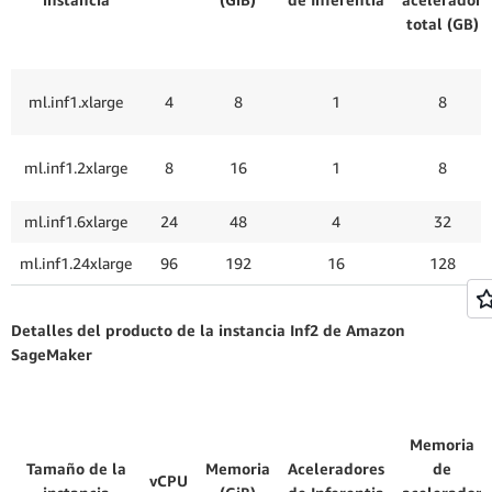
total (GB)
ml.inf1.xlarge
4
8
1
8
ml.inf1.2xlarge
8
16
1
8
ml.inf1.6xlarge
24
48
4
32
ml.inf1.24xlarge
96
192
16
128
Detalles del producto de la instancia Inf2 de Amazon
SageMaker
Memoria
Tamaño de la
Memoria
Aceleradores
de
vCPU