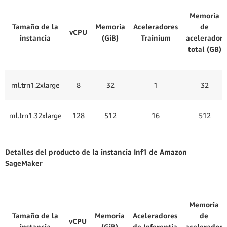
Memoria
Tamaño de la
Memoria
Aceleradores
de
vCPU
instancia
(GiB)
Trainium
acelerador
total (GB)
ml.trn1.2xlarge
8
32
1
32
ml.trn1.32xlarge
128
512
16
512
Detalles del producto de la instancia Inf1 de Amazon
SageMaker
Memoria
Tamaño de la
Memoria
Aceleradores
de
vCPU
instancia
(GiB)
de Inferentia
acelerador