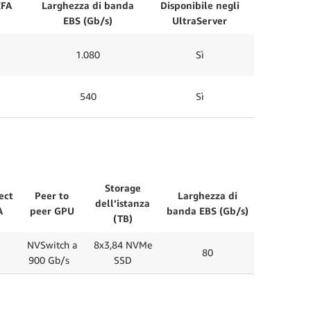
EFA
Larghezza di banda
Disponibile negli
EBS (Gb/s)
UltraServer
1.080
Sì
540
Sì
Storage
ect
Peer to
Larghezza di
dell’istanza
A
peer GPU
banda EBS (Gb/s)
(TB)
NVSwitch a
8x3,84 NVMe
80
900 Gb/s
SSD