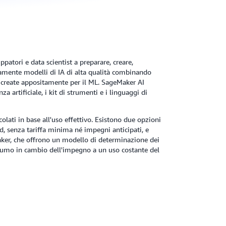
atori e data scientist a preparare, creare,
amente modelli di IA di alta qualità combinando
create appositamente per il ML. SageMaker AI
a artificiale, i kit di strumenti e i linguaggi di
olati in base all'uso effettivo. Esistono due opzioni
, senza tariffa minima né impegni anticipati, e
er, che offrono un modello di determinazione dei
onsumo in cambio dell'impegno a un uso costante del