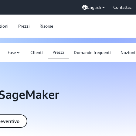
English
Contattaci
zioni
Prezzi
Risorse
Prezzi
Fase
Clienti
Domande frequenti
Nozioni
 SageMaker
reventivo