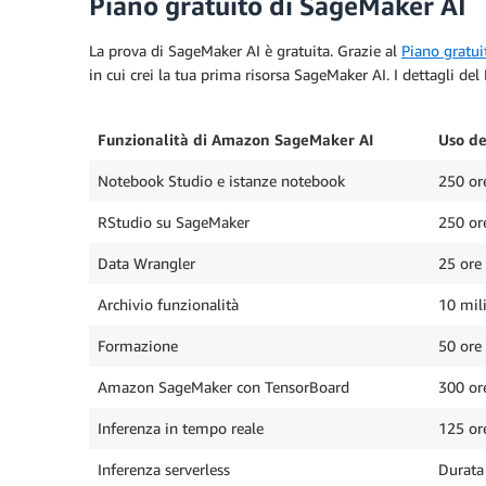
Piano gratuito di SageMaker AI
La prova di SageMaker AI è gratuita. Grazie al
Piano gratu
in cui crei la tua prima risorsa SageMaker AI. I dettagli de
Funzionalità di Amazon SageMaker AI
Uso de
Notebook Studio e istanze notebook
250 or
RStudio su SageMaker
250 or
Data Wrangler
25 ore
Archivio funzionalità
10 mili
Formazione
50 ore
Amazon SageMaker con TensorBoard
300 ore
Inferenza in tempo reale
125 or
Inferenza serverless
Durata