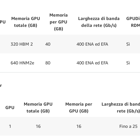
Memoria
Memoria GPU
Larghezza di banda
GPUDi
PU
per GPU
totale (GB)
della rete (Gb/s)
RD
(GB)
320 HBM 2
40
400 ENA ed EFA
Sì
640 HNM2e
80
400 ENA ed EFA
Sì
r
Memoria GPU
Memoria per
Larghezza di band
GPU
totale (GB)
GPU (GB)
rete (Gb/s)
1
16
16
Fino a 25