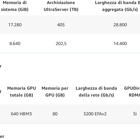
Memoria di
Archiviazione
Larghezza di banda 
sistema (GiB)
UltraServer (TB)
aggregata (Gb/s)
17.280
405
28.800
8.640
202,5
14.400
r
Memoria GPU
Memoria per
Larghezza di banda
GPUDir
U
totale (GB)
GPU (GB)
della rete (Gb/s)
RDM
640 HBM3
80
3200 EFAv2
Sì
er