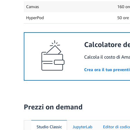
Canvas
160 or
HyperPod
50 ore
Calcolatore d
Calcola il costo di Am
Crea ora il tuo prevent
Prezzi on demand
Studio Classic
JupyterLab
Editor di codic