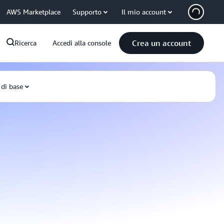
AWS Marketplace
Supporto
Il mio account
Crea un account
Ricerca
Accedi alla console
 di base