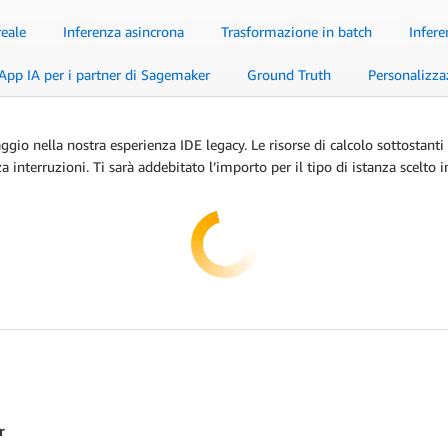
reale
Inferenza asincrona
Trasformazione in batch
Infere
App IA per i partner di Sagemaker
Ground Truth
Personalizza
ggio nella nostra esperienza IDE legacy. Le risorse di calcolo sottostant
interruzioni. Ti sarà addebitato l’importo per il tipo di istanza scelto in
r