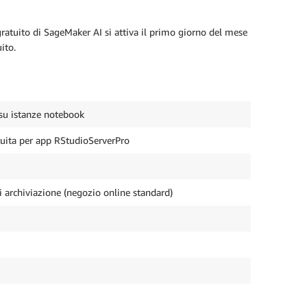
gratuito di SageMaker AI si attiva il primo giorno del mese
ito.
su istanze notebook
uita per app RStudioServerPro
di archiviazione (negozio online standard)