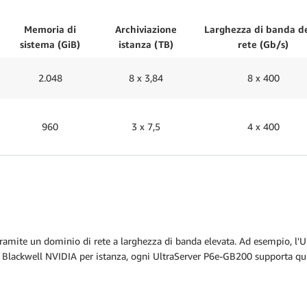
Memoria di
Archiviazione
Larghezza di banda d
sistema (GiB)
istanza (TB)
rete (Gb/s)
2.048
8 x 3,84
8 x 400
960
3 x 7,5
4 x 400
 tramite un dominio di rete a larghezza di banda elevata. Ad esempio, l'
ackwell NVIDIA per istanza, ogni UltraServer P6e-GB200 supporta quindi