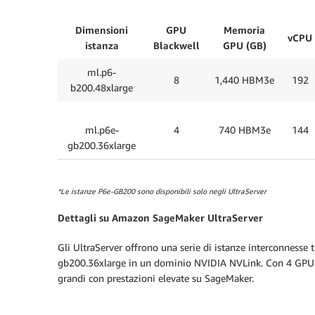
Dimensioni
GPU
Memoria
vCPU
istanza
Blackwell
GPU (GB)
ml.p6-
8
1,440 HBM3e
192
b200.48xlarge
ml.p6e-
4
740 HBM3e
144
gb200.36xlarge
*Le istanze P6e-GB200 sono disponibili solo negli UltraServer
Dettagli su Amazon SageMaker UltraServer
Gli UltraServer offrono una serie di istanze interconnesse
gb200.36xlarge in un dominio NVIDIA NVLink. Con 4 GPU Bl
grandi con prestazioni elevate su SageMaker.