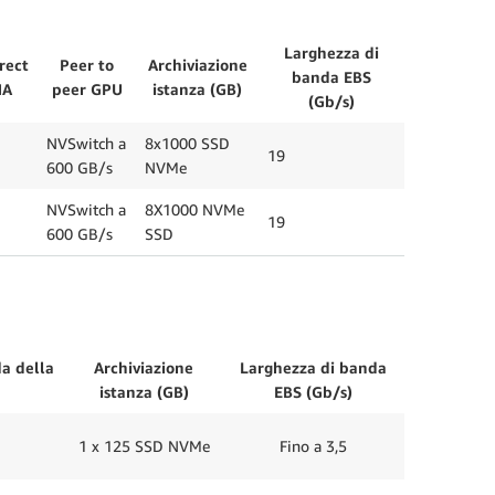
Larghezza di
rect
Peer to
Archiviazione
banda EBS
MA
peer GPU
istanza (GB)
(Gb/s)
NVSwitch a
8x1000 SSD
19
600 GB/s
NVMe
NVSwitch a
8X1000 NVMe
19
600 GB/s
SSD
a della
Archiviazione
Larghezza di banda
istanza (GB)
EBS (Gb/s)
1 x 125 SSD NVMe
Fino a 3,5