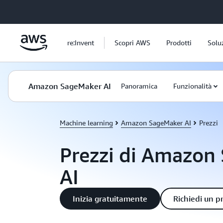
Passa al contenuto principale
re:Invent
Scopri AWS
Prodotti
Solu
Amazon SageMaker AI
Panoramica
Funzionalità
Machine learning
Amazon SageMaker AI
Prezzi
Prezzi di Amazon
AI
Inizia gratuitamente
Richiedi un p