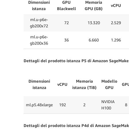
Dimensioni
GPU
Memoria
vCPU
istanza
Blackwell
GPU (GB)
ml.u-p6e-
72
13.320
2.529
gb200x72
ml.u-p6e-
36
6.660
1.296
gb200x36
Dettagli del prodotto istanza P5 di Amazon SageMake
Dimensioni
Memoria
Modello
vCPU
GP
istanza
istanza (TiB)
GPU
NVIDIA
ml.p5.48xlarge
192
2
8
H100
Dettagli del prodotto istanza P4d di Amazon SageMak