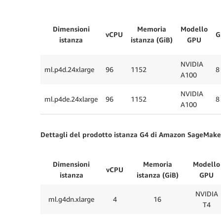
Dimensioni
Memoria
Modello
vCPU
G
istanza
istanza (GiB)
GPU
NVIDIA
ml.p4d.24xlarge
96
1152
8
A100
NVIDIA
ml.p4de.24xlarge
96
1152
8
A100
Dettagli del prodotto istanza G4 di Amazon SageMake
Dimensioni
Memoria
Modello
vCPU
istanza
istanza (GiB)
GPU
NVIDIA
ml.g4dn.xlarge
4
16
T4