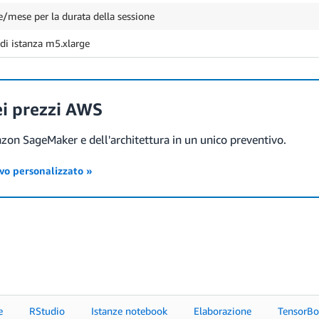
e/mese per la durata della sessione
 di istanza m5.xlarge
ei prezzi AWS
azon SageMaker e dell'architettura in un unico preventivo.
ivo personalizzato »
e
RStudio
Istanze notebook
Elaborazione
TensorBo