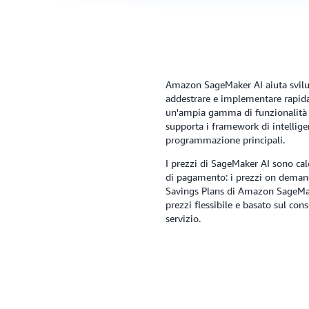
Amazon SageMaker AI aiuta svilupp
addestrare e implementare rapid
un'ampia gamma di funzionalità 
supporta i framework di intelligenz
programmazione principali.
I prezzi di SageMaker AI sono calc
di pagamento: i prezzi on demand
Savings Plans di Amazon SageMak
prezzi flessibile e basato sul c
servizio.