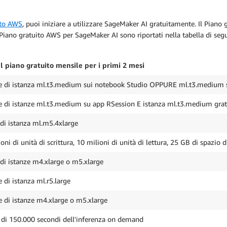
ito AWS
, puoi iniziare a utilizzare SageMaker AI gratuitamente. Il Piano 
l Piano gratuito AWS per SageMaker AI sono riportati nella tabella di segu
l piano gratuito mensile per i primi 2 mesi
e di istanza ml.t3.medium sui notebook Studio OPPURE ml.t3.medium 
e di istanze ml.t3.medium su app RSession E istanza ml.t3.medium grat
 di istanza ml.m5.4xlarge
oni di unità di scrittura, 10 milioni di unità di lettura, 25 GB di spazio 
 di istanze m4.xlarge o m5.xlarge
 di istanza ml.r5.large
e di istanze m4.xlarge o m5.xlarge
 di 150.000 secondi dell'inferenza on demand