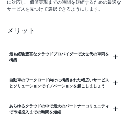
に対応し、価値実現までの時間を短縮するための最適な
サービスを見つけて選択できるようにします。
メリット
最も経験豊富なクラウドプロバイダーで次世代の車両を
構築
AWS には、17 年以上にわたる業界に関する深い専
自動車のワークロード向けに構築された幅広いサービス
門知識と、大手自動車メーカーと協力して次世代の
とソリューションでイノベーションを起こしましょう
自動車を設計、開発、製造してきた比類のない経験
があります。
AWS では、自動車メーカーがクラウド、データ、
あらゆるクラウドの中で最大のパートナーコミュニティ
AI の可能性を最大限に引き出し、画期的なイノベー
で市場投入までの時間を短縮
ションを加速できるよう支援する、さまざまな専用
サービスと事前構築済みのソリューションを提供し
自動車コンピテンシーパートナーを含む、世界最大