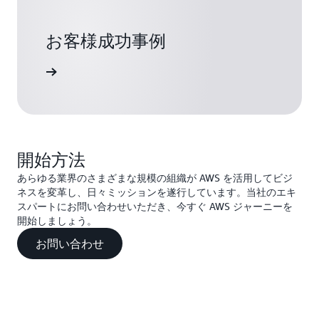
スに必要なデータを取得する柔軟性を得られます。これ
により、異なるデータ要件のセットを使用してプロジェ
お客様成功事例
クトごとに新しい API のセットを作成する必要がなくな
るため、以前よりも大幅に高速にアプリケーションを構
きを読む
築できます。
成果 | イノベーションの加速
一元管理される AWS ベースのデータレイクは、BMW
開始方法
Group がデータ駆動型 IT ソリューションを開発するた
めの基礎を形成しており、サーバーレスアーキテクチャ
あらゆる業界のさまざまな規模の組織が AWS を活用してビジ
上で自動的かつ個別にスケールできます。したがって、
ネスを変革し、日々ミッションを遂行しています。当社のエキ
スパートにお問い合わせいただき、今すぐ AWS ジャーニーを
新しいイニシアチブごとにインフラストラクチャ管理と
開始しましょう。
キャパシティプランニングが必要だった以前のオンプレ
ミスソリューションよりも迅速にイノベーションを実現
お問い合わせ
できます。
BMW Group は、API、アーキテクチャ、データポータ
ルなど、CDH を取り巻く主要なコンポーネントをオー