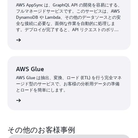
の概念を導入して、ソフトウェアエンジニアリングチー
AWS AppSync は、GraphQL API の開発を容易にする、
ムの自律性と俊敏性の両方を向上させました。
データプ
フルマネージドサービスです。このサービスは、AWS
ロバイダーは、
Amazon Kinesis Data Firehose、AWS
DynamoDB や Lambda、その他のデータソースとの安
全な接続に必要な、面倒な作業を自動的に処理しま
Lambda、AWS Glue、Amazon EMR などの AWS
サービ
す。デプロイが完了すると、API リクエストのボリュ
スを使用してデータを取り込み、変換します。その後、
ームに合わせた GraphQL API 実行エンジンの自動的な
データコンシューマーは Amazon Athena、
Amazon
詳細 »
スケールアップとダウンが、AWS AppSync により行わ
SageMaker
、AWS Glue、Amazon EMR などのサービス
れます。
を利用して、データをユースケースに活用できるように
なります。プロバイダーとコンシューマーのどちらも、
AWS Glue
サービスの使用は独自のアカウントで行い、共有してい
るのは、中央 API で制御できる、明確に定義されたイン
AWS Glue は抽出、変換、ロード (ETL) を行う完全マネ
ターフェイスのみです。これにより、ボトルネックを回
ージド型のサービスで、お客様の分析用データの準備
とロードを簡単にします。
避できます。個々のデータレイヤーは Amazon S3 バケ
ットに保存され、それらのスキーマは AWS Glue データ
詳細 »
カタログに登録されます。
BMW Group は、AWS Glue データカタログに技術メタ
データを収集するだけでなく、組織全体でデータを民主
その他のお客様事例
化するために、人間が読める形式のデータカタログを構