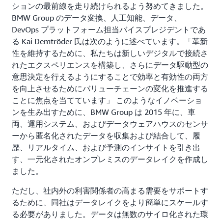
ションの最前線を走り続けられるよう努めてきました。
BMW Group のデータ変換、人工知能、データ、
DevOps プラットフォーム担当バイスプレジデントであ
る Kai Demtröder 氏は次のように述べています。「革新
性を維持するために、私たちは新しいデジタルで接続さ
れたエクスペリエンスを構築し、さらにデータ駆動型の
意思決定を行えるようにすることで効率と有効性の両方
を向上させるためにバリューチェーンの変化を推進する
ことに焦点を当てています」 このようなイノベーショ
ンを生み出すために、BMW Group は 2015 年に、車
両、運用システム、およびデータウェアハウスのセンサ
ーから匿名化されたデータを収集および結合して、履
歴、リアルタイム、および予測のインサイトを引き出
す、一元化されたオンプレミスのデータレイクを作成し
ました。
ただし、社内外の利害関係者の高まる需要をサポートす
るために、同社はデータレイクをより簡単にスケールす
る必要がありました。データは無数のサイロ化された環