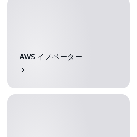
築することが不可欠であることを発見しました。こうす
ることで、CDH にどんなデータアセットがどのように
集められているかについて、透明性が非常に高くなりま
す。フロントエンドアプリケーションの Data Portal
は、データリソースを明確に表示し、組織全体の 500
人以上のユーザーのデータ使用パターンに基づく「人気
指数」を提供することで、データアナリスト、データサ
イエンティスト、エンジニアの生産性を高めるデータエ
AWS イノベーター
クスプローラーとして機能します。
詳細
さらに、
CDHはAWS AppSyncを介してGraphQLを活用
して
、データプロバイダーとコンシューマーの両方のた
めのスケーラブルでユニバーサルなAPIを構築し、開発
の柔軟性を高めています。GraphQL 上に構築されたイ
ンターフェイスは、従来の REST API とは異なり、デー
タカタログのメタデータの表示や、接続された車両から
収集された異種データの提供など、革新的な要望に対応
するのに適しています。デベロッパーは、ペイロード構
造を定義し、パラメータをクエリして特定のユースケー