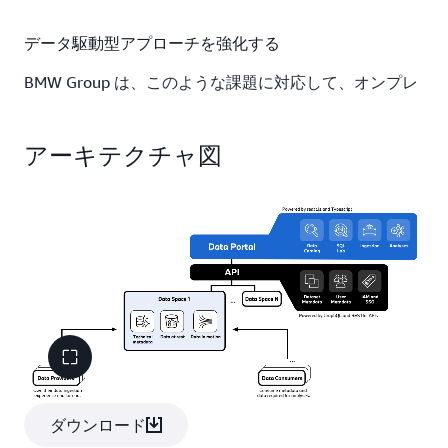
データ駆動型アプローチを強化する
BMW Group は、このような課題に対応して、オンプレ
ミスのデータレイクを再構築し、Amazon Web Services
(AWS) クラウドに移動することにしました。同社のクラ
アーキテクチャ図
ウドデータハブ（CDH）は、企業全体の車両センサーや
その他のソースからの匿名化されたデータを処理して組
み合わせて、顧客向けアプリケーションや内部アプリケ
ーションを作成する内部チームが簡単にアクセスできる
ようにしています。最終的に、AWS が同社にとって必
要な俊敏性と柔軟性をもたらし、世界中のユーザーをサ
ポートするために必要なフットプリントを提供してくれ
ることを発見しました。
移行前は、BMW Group の厳格なオンプレミスデータレ
イクは、データエンジニアやアナリストの増え続けるニ
ーズを満たすことができませんでした
。相互に依存する
ダウンロード
ワークフローを実行すると、古いデータレイクは複数の