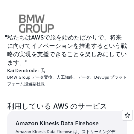
テナントを適切に処理できませんでした。その結果、
BMW Group のプラットフォーム、取り込み、およびユ
ースケースのチームは、プロジェクトに取り組むために
複雑な調整を必要とし、組織のボトルネックを招き、ペ
ースを落としました。
私たちはAWSで旅を始めたばかりで、将来
BMW グループは、Amazon
Athena、Amazon Simple
に向けてイノベーションを推進するという戦
Storage Service (Amazon
S3)、Amazon
Kinesis Data
略の実現を支援できることを楽しみにしてい
Firehose
、AWS
Glue などの AWS
マネージドサービス
ます。
を組み合わせて利用しました。コンポーネントを区別す
Kai Demtröder 氏
ることでセットアップの複雑さを軽減し、データエンジ
BMW Group データ変換、人工知能、データ、DevOps プラット
ニアのニーズに合わせてスケーリングできる環境を構築
フォーム担当副社長
しました。さらに、チームはエンドツーエンドで独自の
DevOps プロセスを持つことができるようになり、革新
を続けるために必要な自律性と俊敏性がチームにもたら
利用している AWS のサービス
されます。 さらに、BMW Group は、CDH のユーザー
が高度な検索アルゴリズムを使用して信頼できるデータ
セットを発見し、データを簡単にクエリして新しいイン
Amazon Kinesis Data Firehose
サイトを生み出せるようにする最新のウェブポータルを
Amazon Kinesis Data Firehose は、ストリーミングデ