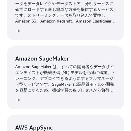
実装しました。
ータをデータレイクやデータストア、分析サービスに
確実にロードする最も簡単な方法を提供するサービス
です。ストリーミングデータを取り込んで変換し、
ソリューション | 大規模なデータ利用の民主化
Amazon S3、Amazon Redshift、Amazon Elasticsearch
Service、汎用 HTTP エンドポイント、さらに
BMW Group は、AWS のサービスを使用して、毎日膨大
詳細 »
Datadog、New Relic、MongoDB、Splunk のようなサ
なデータを取り込んでいます。現在では、BMW と MINI
ービスプロバイダーに配信できます。
の何百万台もの車両が、BMW Group の高度に安全が保
たれたバックエンドを経由して CDH に接続されてお
Amazon SageMaker
り、毎日匿名のテレメトリデータがテラバイト単位で処
理されています。同社はこのデータを使用して、チェッ
Amazon SageMaker は、すべての開発者やデータサイ
ク制御エラーなど車両のヘルスインジケーターをモニタ
エンティストが機械学習 (ML) モデルを迅速に構築、ト
レーニング、デプロイできるようにするフルマネージ
リングし、車両ライン全体の潜在的な問題を識別してい
ド型サービスです。SageMaker は高品質モデルの開発
ます。これにより、BMW Group は、CDH から取得、収
を容易にするため、機械学習の各プロセスから負荷の
集、および改良されたフリートデータを活用して、問題
大きな部分を取り除きます。
詳細 »
が顧客に影響を与える前であっても、問題をより適切に
解決できるようになります。
このデータをより適切に管理するために、BMW Group
は「データプロバイダー」と「データコンシューマー」
AWS AppSync