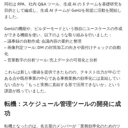
同社は RPA、社内 Q&A ツール、生成 AI の 3 チームを基礎研究を
目的として編成し、生成 AI チームが GenUを前提に活動を開始し
ました。
GenUの機能や、ビルダーモードという独自にユースケースの作成
ができる機能を使い、以下のような取り組みを行いました：
–
議事録の自動作成
: 会議内容の要約と整理
–
画像判定ツール
: DM の封筒加工の向きや面付けチェックの自動
化
–
営業数字の分析ツール
: 売上データの可視化と分析
これらは新しい価値を提供できたものの、テキスト出力が中心で
ある点や既存事業の中心である事務業務の効率化には直結してい
ない点から「もっと実務に直結する形で活用できないか」という
課題が残っていました。
転機：スケジュール管理ツールの開発に成
功
転機となったのは、名古屋のメンバーが「業務効率化のためのツ