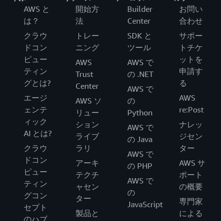
AWS と
開始方
Builder
お問い
は？
法
Center
合わせ
クラウ
トレー
SDK と
サポー
ドコン
ニング
ツール
トチケ
ピュー
ットを
AWS
AWS で
ティン
申請す
Trust
の .NET
グとは?
る
Center
AWS で
エージ
AWS
AWS ソ
の
ェンテ
re:Post
リュー
Python
ィック
ション
ナレッ
AWS で
AI とは?
ライブ
ジセン
の Java
クラウ
ラリ
ター
AWS で
ドコン
アーキ
AWS サ
の PHP
ピュー
テクチ
ポート
AWS で
ティン
ャセン
の概要
の
グコン
ター
専門家
JavaScript
セプト
製品と
による
のハブ