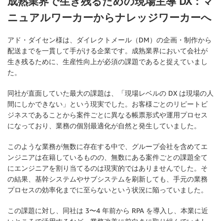
成熟業界で生き残るための現場主導 DX：マ
ニュアルワーカーからナレッジワーカーへ
アド・ダイセン様は、ダイレクトメール（DM）の企画・制作から
配送までを一貫して手がける企業です。成熟業界において会社が
生き残るために、生産性向上が必須の課題であると捉えていまし
た。
同社が直面していた最大の課題は、「現場レベルの DX は現場の人
間にしかできない」という現実でした。お客様ごとのリピートビ
ジネスであることから案件ごとに異なる帳票形式や運用プロセス
になっており、業務の個別最適化が自然と発生していました。
このような業務が無数に存在する中で、グループ会社を含めてエ
ンジニアは在籍しているものの、無数にある案件ごとの課題全て
にエンジニアを割り当てるのは現実的ではありませんでした。そ
の結果、基幹システムやサブシステムを刷新しても、手元の業務
プロセスの効率化までに至らないという状況に陥っていました。
この課題に対し、同社は 3〜4 年前から RPA を導入し、本業に近