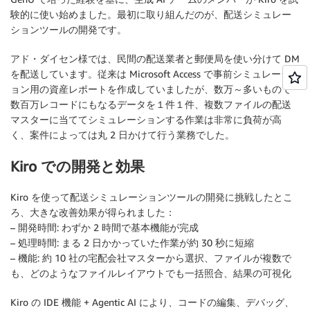
験的に使い始めました。最初に取り組んだのが、配送シミュレー
ションツールの開発です。
アド・ダイセン様では、民間の配送業者と郵便局を使い分けて DM
を配送しています。従来は Microsoft Access で事前シミュレーシ
ョン用の資産レポートを作成していましたが、数万～多いもので
数百万レコードにもなるデータを１件１件、複数ファイルの配送
マスターに当ててシミュレーションする作業は非常に負荷が高
く、案件によっては丸 2 日かけて行う業務でした。
Kiro での開発と効果
Kiro を使って配送シミュレーションツールの開発に挑戦したとこ
ろ、大きな改善効果が得られました：
–
開発時間
: わずか 2 時間で基本機能が完成
–
処理時間
: まる 2 日かかっていた作業が約 30 秒に短縮
–
機能
: 約 10 社の宅配会社マスターから選択、ファイルが複数で
も、どのようなファイルレイアウトでも一括照合、結果の可視化
Kiro の IDE 機能 + Agentic AI により、コードの編集、デバッグ、