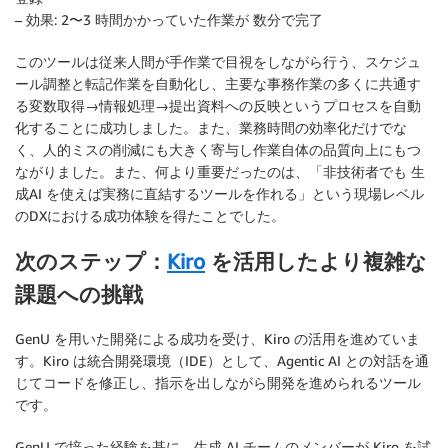
–
効果
: 2〜3 時間かかっていた作業が 数分で完了
このツールは従来人間が手作業で目視をしながら行う、スケジュ
ール調整と転記作業を自動化し、主要な事務作業の多くに共通す
る変数取得→情報処理→提出資料への反映というプロセスを自動
化することに成功しました。また、業務時間の効率化だけでな
く、人的ミスの削減にも大きく寄与し作業自体の品質向上にもつ
ながりました。また、何より重要だったのは、「非技術者でも 生
成AI を使えば実務に直結するツールを作れる」という現場レベル
のDXにおける成功体験を得たことでした。
次のステップ：
Kiro
を活用したより複雑な
課題への挑戦
GenU を用いた開発による成功を受け、Kiro の活用を進めていま
す。Kiro は統合開発環境（IDE）として、Agentic AI との対話を通
じてコードを修正し、指示を出しながら開発を進められるツール
です。
GenU で培った経験を基に、生成 AI チームのメンバーが Kiro を試