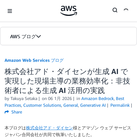
Skip to Main Content
AWS ブログ
ホーム
Amazon Web Services ブログ
株式会社アド・ダイセンが生成 AI で
カテゴリ
実現した現場主導の業務効率化：非技
エディション
術者による生成 AI 活用の実践
by
Takuya Setaka
on
06 1月 2026
in
Amazon Bedrock
,
Best
Practices
,
Customer Solutions
,
General
,
Generative AI
Permalink
Share
本ブログは
株式会社アド・ダイセン
様とアマゾン ウェブ サービス
ジャパン合同会社が共同で執筆いたしました。