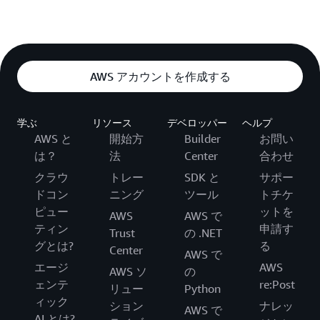
AWS アカウントを作成する
学ぶ
リソース
デベロッパー
ヘルプ
AWS と
開始方
Builder
お問い
は？
法
Center
合わせ
クラウ
トレー
SDK と
サポー
ドコン
ニング
ツール
トチケ
ピュー
ットを
AWS
AWS で
ティン
申請す
Trust
の .NET
グとは?
る
Center
AWS で
エージ
AWS
AWS ソ
の
ェンテ
re:Post
リュー
Python
ィック
ション
ナレッ
AWS で
AI とは?