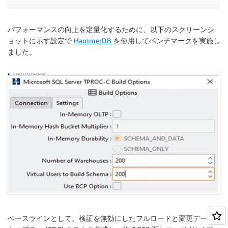
"rule-action"
:
"convert-lowercase"
,

"value"
:
 null,

"old-value"
:
 null 

パフォーマンスの向上を定量化するために、以下のスクリーンシ
}
,

ョットに示す設定で
HammerDB
を使用してベンチマークを実施し
{
ました。
"rule-type"
:
"selection"
,

"rule-id"
:
"169895493"
,

"rule-name"
:
"169895493"
,

"object-locator"
:
{
"schema-name"
:
"ADMIN"
,

"table-name"
:
"EMPLOYEES"
}
,

"rule-action"
:
"include"
,

"filters"
:
[
]
}
]
}
ベースラインとして、検証を無効にしたフルロードと変更データ