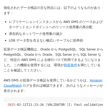
{
強化されたデータ検証の主な利点には、以下のようなものがあり
"rule-type"
:
"transformation"
,

ます：
"rule-id"
:
"169918368"
,

"rule-name"
:
"169918368"
,

レプリケーションインスタンスから AWS DMS のソースおよび
"rule-target"
:
"table"
,

ターゲットエンドポイントへのリソース使用量の再分配
"object-locator"
:
{
潜在的なネットワーク使用量の減少
"schema-name"
:
"%"
,

"table-name"
:
"%"
LOB データ型を含まない幅広いテーブルに効率的
}
,

拡張データ検証機能は、Oracle から PostgreSQL、SQL Server から
"rule-action"
:
"convert-lowercase"
,

PostgreSQL、Oracle から Oracle、SQL Server から SQL Server な
"value"
:
 null,

ど、特定の AWS DMS による移行パスで利用できるようになりま
"old-value"
:
 null 

した。この機能を使用するには、環境が
前提条件
を満たしている
}
,

ことを確認してください。
{
"rule-type"
:
"transformation"
,

AWS DMS が拡張データ検証を使用しているかどうかは、
Amazon
"rule-id"
:
"169908300"
,

"rule-name"
:
"169908300"
,

CloudWatch
ログを見れば確認できます。次のようなメッセージが
"rule-target"
:
"schema"
,

表示されます:
"object-locator"
:
{
"schema-name"
:
"%"
2025
-02-12T21:23:26 
[
VALIDATOR 
]
I: Fast validation o
}
,
