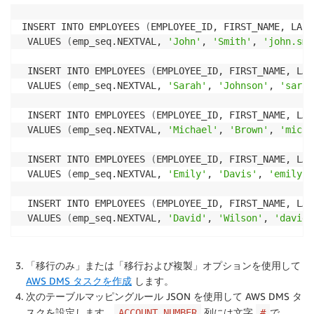
INSERT INTO EMPLOYEES 
(
EMPLOYEE_ID, FIRST_NAME, LAST
 VALUES 
(
emp_seq.NEXTVAL, 
'John'
, 
'Smith'
, 
'john.smi
 INSERT INTO EMPLOYEES 
(
EMPLOYEE_ID, FIRST_NAME, LAS
 VALUES 
(
emp_seq.NEXTVAL, 
'Sarah'
, 
'Johnson'
, 
'sarah
 INSERT INTO EMPLOYEES 
(
EMPLOYEE_ID, FIRST_NAME, LAS
 VALUES 
(
emp_seq.NEXTVAL, 
'Michael'
, 
'Brown'
, 
'micha
 INSERT INTO EMPLOYEES 
(
EMPLOYEE_ID, FIRST_NAME, LAS
 VALUES 
(
emp_seq.NEXTVAL, 
'Emily'
, 
'Davis'
, 
'emily.d
 INSERT INTO EMPLOYEES 
(
EMPLOYEE_ID, FIRST_NAME, LAS
 VALUES 
(
emp_seq.NEXTVAL, 
'David'
, 
'Wilson'
, 
'david.
「移行のみ」または「移行および複製」オプションを使用して
AWS DMS タスクを作成
します。
次のテーブルマッピングルール JSON を使用して AWS DMS タ
スクを設定します。
列には文字
で、
ACCOUNT_NUMBER
#