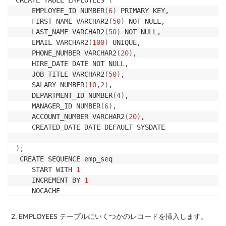
    EMPLOYEE_ID NUMBER
(
6
)
 PRIMARY KEY,

    FIRST_NAME VARCHAR2
(
50
)
 NOT NULL,

    LAST_NAME VARCHAR2
(
50
)
 NOT NULL,

    EMAIL VARCHAR2
(
100
)
 UNIQUE,

    PHONE_NUMBER VARCHAR2
(
20
)
,

    HIRE_DATE DATE NOT NULL,

    JOB_TITLE VARCHAR2
(
50
)
,

    SALARY NUMBER
(
10,2
)
,

    DEPARTMENT_ID NUMBER
(
4
)
,

    MANAGER_ID NUMBER
(
6
)
,

    ACCOUNT_NUMBER VARCHAR2
(
20
)
,

    CREATED_DATE DATE DEFAULT SYSDATE 

)
;
 CREATE SEQUENCE emp_seq 

    START WITH 
1
    INCREMENT BY 
1
    NOCACHE 

    NOCYCLE 
;
EMPLOYEES テーブルにいくつかのレコードを挿入します。