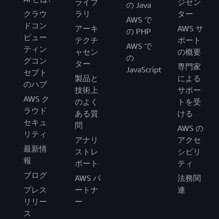
ライブ
ジセン
の Java
クラウ
ラリ
ター
AWS で
ドコン
アーキ
AWS サ
の PHP
ピュー
テクチ
ポート
AWS で
ティン
ャセン
の概要
の
グコン
ター
専門家
JavaScript
セプト
製品と
による
のハブ
技術上
サポー
AWS ク
のよく
トを受
ラウド
ある質
ける
セキュ
問
AWS の
リティ
アナリ
アクセ
最新情
ストレ
シビリ
報
ポート
ティ
ブログ
AWS パ
法務関
プレス
ートナ
連
リリー
ー
ス