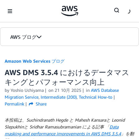
Skip to Main Content
AWS ブログ
ホーム
Amazon Web Services ブログ
AWS DMS 3.5.4 におけるデータマス
カテゴリ
キングとパフォーマンス向上
エディション
by
Yoshio Uchiyama
on
21 10月 2025
in
AWS Database
Migration Service
,
Intermediate (200)
,
Technical How-to
Permalink
Share
本投稿は、Suchindranath Hegde と Mahesh Kansaraと Leonid
Slepukhinと Sridhar Ramasubramanian による記事 「
Data
masking and performance improvements in AWS DMS 3.5.4
」を翻