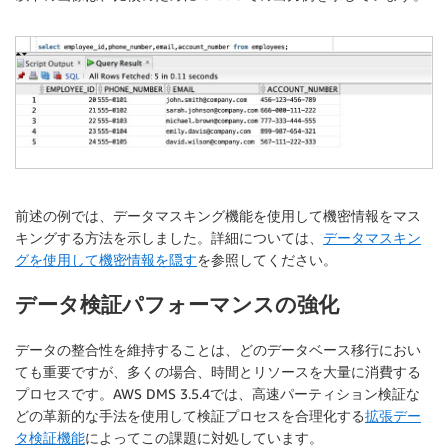
"schema-name"
:
"ADMIN"
,

"table-name"
:
"EMPLOYEES"
,

"column-name"
:
"EMAIL"
}
,

"rule-action"
:
"data-masking-hash-mask"
,

"value"
:
 null,

"old-value"
:
 null 

}
,

{
"rule-type"
:
"transformation"
,

前述の例では、データマスキング機能を使用して機密情報をマス
"rule-id"
:
"169926638"
,

"rule-name"
:
"169926638"
,

キングする方法を示しました。詳細については、
データマスキン
"rule-target"
:
"column"
,

グを使用して機密情報を隠す
を参照してください。
"object-locator"
:
{
"schema-name"
:
"%"
,

データ検証パフォーマンスの強化
"table-name"
:
"%"
,

"column-name"
:
"%"
データの整合性を維持することは、どのデータベース移行におい
}
,

ても重要ですが、多くの場合、時間とリソースを大量に消費する
"rule-action"
:
"convert-lowercase"
,

プロセスです。AWS DMS 3.5.4では、高速パーティション検証な
"value"
:
 null,

どの革新的な手法を使用して検証プロセスを合理化する
拡張デー
"old-value"
:
 null 

タ検証機能
によってこの課題に対処しています。
}
,
