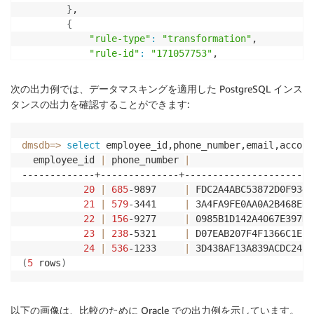
}
,

{
"rule-type"
:
"transformation"
,

"rule-id"
:
"171057753"
,

"rule-name"
:
"171057753"
,

"rule-target"
:
"column"
,

次の出力例では、データマスキングを適用した PostgreSQL インス
"object-locator"
:
{
タンスの出力を確認することができます:
"schema-name"
:
"ADMIN"
,

"table-name"
:
"EMPLOYEES"
,

"column-name"
:
"PHONE_NUMBER"
dmsdb
=
>
select
 employee_id,phone_number,email,accoun
}
,

  employee_id 
|
 phone_number 
|
                      
"rule-action"
:
"data-masking-digits-rand
-------------+--------------+-----------------------
"value"
:
 null,

20
|
685
-9897     
|
 FDC2A4ABC53872D0F934B
"old-value"
:
 null 

21
|
579
-3441     
|
 3A4FA9FE0AA0A2B468EDF
}
,

22
|
156
-9277     
|
 0985B1D142A4067E397DF
{
23
|
238
-5321     
|
 D07EAB207F4F1366C1E35
"rule-type"
:
"transformation"
,

24
|
536
-1233     
|
 3D438AF13A839ACDC24FD
"rule-id"
:
"169940283"
,

(
5
 rows
)
"rule-name"
:
"169940283"
,

"rule-target"
:
"column"
,

"object-locator"
:
{
以下の画像は、比較のために Oracle での出力例を示しています。