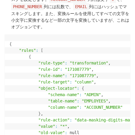
列には乱数で、
列にはハッシュでマ
PHONE_NUMBER
EMAIL
スキングします。また、変換ルールを使用してすべての文字を
小文字に変換するなど一部の文字を変換していますが、これは
オプションです。
{
"rules"
:
[
{
"rule-type"
:
"transformation"
,

"rule-id"
:
"171087779"
,

"rule-name"
:
"171087779"
,

"rule-target"
:
"column"
,

"object-locator"
:
{
"schema-name"
:
"ADMIN"
,

"table-name"
:
"EMPLOYEES"
,

"column-name"
:
"ACCOUNT_NUMBER"
}
,

"rule-action"
:
"data-masking-digits-mask
"value"
:
"*"
,

"old-value"
:
 null 
