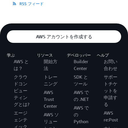
RSS フィード
AWS アカウントを作成する
学ぶ
リソース
デベロッパー
ヘルプ
AWS と
開始方
Builder
お問い
は？
法
Center
合わせ
クラウ
トレー
SDK と
サポー
ドコン
ニング
ツール
トチケ
ピュー
ットを
AWS
AWS で
ティン
申請す
Trust
の .NET
グとは?
る
Center
AWS で
エージ
AWS
AWS ソ
の
ェンテ
re:Post
リュー
Python
ィック