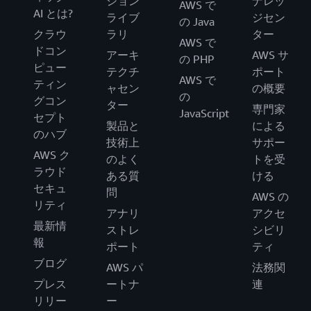
ション
ナレッ
AWS で
AI とは?
ライブ
ジセン
の Java
クラウ
ラリ
ター
AWS で
ドコン
アーキ
AWS サ
の PHP
ピュー
テクチ
ポート
AWS で
ティン
ャセン
の概要
の
グコン
ター
専門家
JavaScript
セプト
製品と
による
のハブ
技術上
サポー
AWS ク
のよく
トを受
ラウド
ある質
ける
セキュ
問
AWS の
リティ
アナリ
アクセ
最新情
ストレ
シビリ
報
ポート
ティ
ブログ
AWS パ
法務関
プレス
ートナ
連
リリー
ー