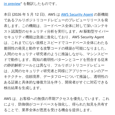
in preview
” を翻訳したものです。
本日 (2026 年 5 月 12 日)、AWS は
AWS Security Agent
の新機能
であるフルリポジトリコードレビューのプレビューリリースを発
表します。この機能は、コードベース全体に対して深いコンテキ
スト認識型のセキュリティ分析を実行します。AI 駆動型サイバー
セキュリティ機能は急速に進化しており、AWS Security Agent
は、これまでにない規模とスピードでコードベース全体にわたる
脆弱性の発見と動作する攻撃コードの構築が可能になりました。
人間のセキュリティ研究者のように推論しながら、マシンスピー
ドで動作します。既知の脆弱性パターンとコードを照合する従来
の静的解析ツールとは異なり、フルリポジトリコードレビュー
は、人間のセキュリティ研究者と同様にアプリケーションのアー
キテクチャ、信頼境界、データフローについて推論し、透明性の
ある証拠と具体的な修復方法を伴う、開発者がすぐに対応できる
検出結果を生成します。
AWS は、お客様への無償の早期アクセスを優先しています。これ
により、防御側がコードベースを強化し、得られた知見を共有す
ることで、業界全体が恩恵を受ける機会を提供します。