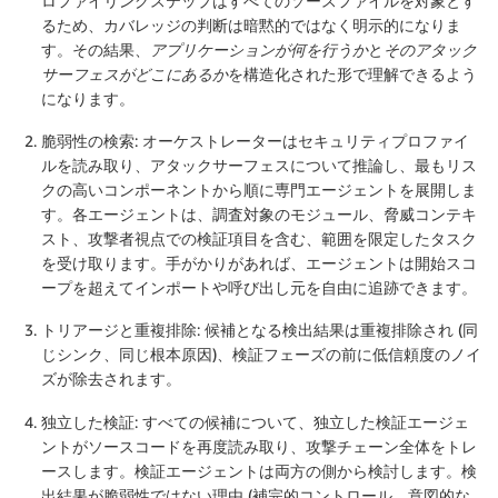
ロファイリングステップはすべてのソースファイルを対象とす
るため、カバレッジの判断は暗黙的ではなく明示的になりま
す。その結果、
アプリケーションが何を行うか
と
そのアタック
サーフェスがどこにあるか
を構造化された形で理解できるよう
になります。
脆弱性の検索
: オーケストレーターはセキュリティプロファイ
ルを読み取り、アタックサーフェスについて推論し、最もリス
クの高いコンポーネントから順に専門エージェントを展開しま
す。各エージェントは、調査対象のモジュール、脅威コンテキ
スト、攻撃者視点での検証項目を含む、範囲を限定したタスク
を受け取ります。手がかりがあれば、エージェントは開始スコ
ープを超えてインポートや呼び出し元を自由に追跡できます。
トリアージと重複排除
: 候補となる検出結果は重複排除され (同
じシンク、同じ根本原因)、検証フェーズの前に低信頼度のノイ
ズが除去されます。
独立した検証
: すべての候補について、独立した検証エージェ
ントがソースコードを再度読み取り、攻撃チェーン全体をトレ
ースします。検証エージェントは両方の側から検討します。検
出結果が脆弱性ではない理由 (補完的コントロール、意図的な