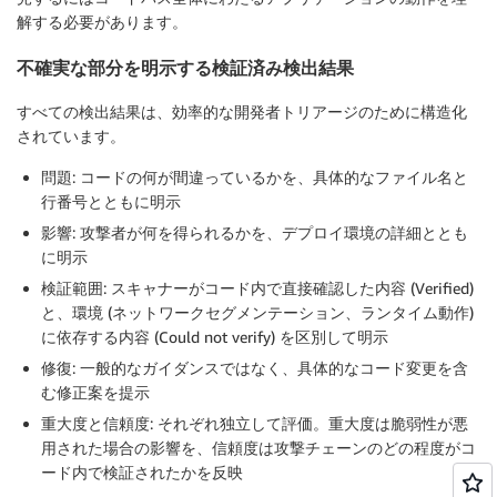
解する必要があります。
不確実な部分を明示する検証済み検出結果
すべての検出結果は、効率的な開発者トリアージのために構造化
されています。
問題
: コードの何が間違っているかを、具体的なファイル名と
行番号とともに明示
影響
: 攻撃者が何を得られるかを、デプロイ環境の詳細ととも
に明示
検証範囲
: スキャナーがコード内で直接確認した内容 (Verified)
と、環境 (ネットワークセグメンテーション、ランタイム動作)
に依存する内容 (Could not verify) を区別して明示
修復
: 一般的なガイダンスではなく、具体的なコード変更を含
む修正案を提示
重大度と信頼度
: それぞれ独立して評価。重大度は脆弱性が悪
用された場合の影響を、信頼度は攻撃チェーンのどの程度がコ
ード内で検証されたかを反映