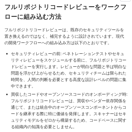
フルリポジトリコードレビューをワークフ
ローに組み込む方法
フルリポジトリコードレビューは、既存のセキュリティツールを
置き換えるのではなく、補完するように設計されています。現代
の開発ワークフローへの組み込み方は以下のとおりです。
セキュリティレビューの前
:
ペネトレーションテストやセキュ
リティレビューをスケジュールする前に、フルリポジトリコー
ドレビューを実行します。レビューが明白な問題と半ば明白な
問題を浮かび上がらせるため、セキュリティチームは限られた
時間を、人間の判断を必要とする高度な設計レベルの問題に集
中できます。
買収したコードやオープンソースコードのオンボーディング時
:
フルリポジトリコードレビューは、買収やベンダー依存関係を
通じて、または統合中のオープンソースコンポーネントからコ
ードを継承する際に特に価値を発揮します。スキャナーはセキ
ュリティモデルをゼロから構築するため、コードベースに関す
る組織内の知識を必要としません。