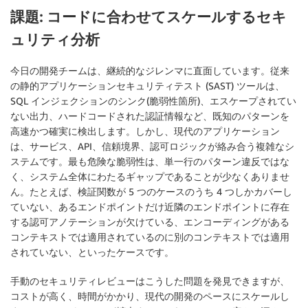
課題: コードに合わせてスケールするセキ
ュリティ分析
今日の開発チームは、継続的なジレンマに直面しています。従来
の静的アプリケーションセキュリティテスト (SAST) ツールは、
SQL インジェクションのシンク(脆弱性箇所)、エスケープされてい
ない出力、ハードコードされた認証情報など、既知のパターンを
高速かつ確実に検出します。しかし、現代のアプリケーション
は、サービス、API、信頼境界、認可ロジックが絡み合う複雑なシ
ステムです。最も危険な脆弱性は、単一行のパターン違反ではな
く、システム全体にわたるギャップであることが少なくありませ
ん。たとえば、検証関数が 5 つのケースのうち 4 つしかカバーし
ていない、あるエンドポイントだけ近隣のエンドポイントに存在
する認可アノテーションが欠けている、エンコーディングがある
コンテキストでは適用されているのに別のコンテキストでは適用
されていない、といったケースです。
手動のセキュリティレビューはこうした問題を発見できますが、
コストが高く、時間がかかり、現代の開発のペースにスケールし