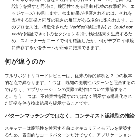
設計) を探すと同時に、脆弱性である理由 (代替の攻撃経路、エ
ッジケース) も探します。検出結果が拒否されるのは、それを
支持する証拠と同等の強さの反証がある場合に限られます。こ
のプロセスは、構造化された
Verified
(検証済み) と
Could not
verify
(検証できず)
のセクションを持つ検出結果を生成するた
め、スキャナーがコードで何を確認したか、何がデプロイ環境
に依存するかをチームが正確に把握できます。
何が違うのか
フルリポジトリコードレビューは、従来の静的解析と 2 つの根本
的な点で異なります。1 つは、既知の脆弱性パターンと照合するの
ではなく、アプリケーションの実際の動作について推論するこ
と。もう 1 つは、不確実性を隠すのではなく明示する構造化され
た証拠を伴う検出結果を提示することです。
パターンマッチングではなく、コンテキスト認識型の推論
スキャナーは脆弱性を検索する前にセキュリティモデルを構築す
るため、表面的なコードパターンだけでなく、アプリケーション