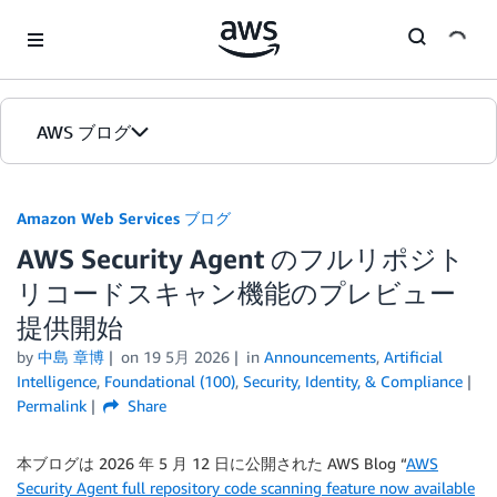
Skip to Main Content
AWS ブログ
ホーム
Amazon Web Services ブログ
AWS Security Agent のフルリポジト
カテゴリ
リコードスキャン機能のプレビュー
エディション
提供開始
by
中島 章博
on
19 5月 2026
in
Announcements
,
Artificial
Intelligence
,
Foundational (100)
,
Security, Identity, & Compliance
Permalink
Share
本ブログは 2026 年 5 月 12 日に公開された AWS Blog “
AWS
Security Agent full repository code scanning feature now available