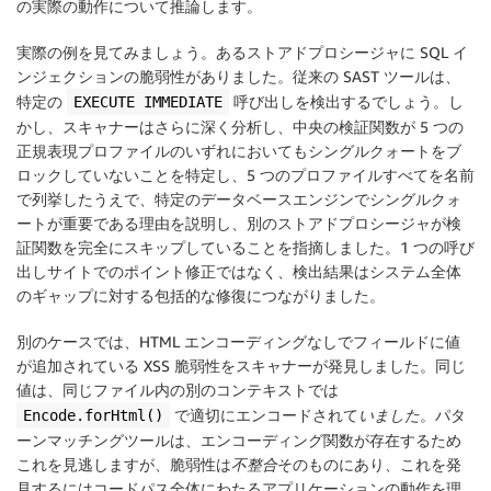
の実際の動作について推論します。
実際の例を見てみましょう。あるストアドプロシージャに SQL イ
ンジェクションの脆弱性がありました。従来の SAST ツールは、
特定の
呼び出しを検出するでしょう。し
EXECUTE IMMEDIATE
かし、スキャナーはさらに深く分析し、中央の検証関数が 5 つの
正規表現プロファイルのいずれにおいてもシングルクォートをブ
ロックしていないことを特定し、5 つのプロファイルすべてを名前
で列挙したうえで、特定のデータベースエンジンでシングルクォ
ートが重要である理由を説明し、別のストアドプロシージャが検
証関数を完全にスキップしていることを指摘しました。1 つの呼び
出しサイトでのポイント修正ではなく、検出結果はシステム全体
のギャップに対する包括的な修復につながりました。
別のケースでは、HTML エンコーディングなしでフィールドに値
が追加されている XSS 脆弱性をスキャナーが発見しました。同じ
値は、同じファイル内の別のコンテキストでは
で適切にエンコードされて
いました
。パタ
Encode.forHtml()
ーンマッチングツールは、エンコーディング関数が存在するため
これを見逃しますが、脆弱性は
不整合
そのものにあり、これを発
見するにはコードパス全体にわたるアプリケーションの動作を理