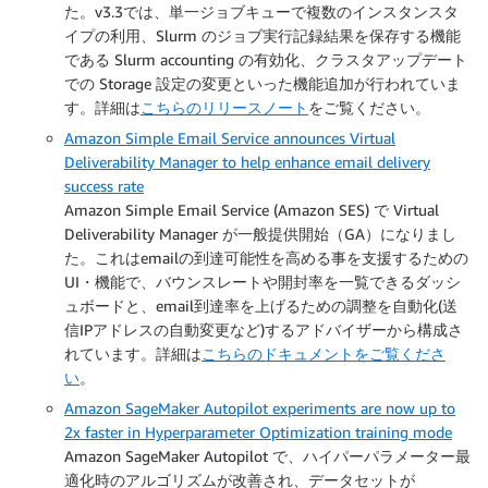
た。v3.3では、単一ジョブキューで複数のインスタンスタ
イプの利用、Slurm のジョブ実行記録結果を保存する機能
である Slurm accounting の有効化、クラスタアップデート
での Storage 設定の変更といった機能追加が行われていま
す。詳細は
こちらのリリースノート
をご覧ください。
Amazon Simple Email Service announces Virtual
Deliverability Manager to help enhance email delivery
success rate
Amazon Simple Email Service (Amazon SES) で Virtual
Deliverability Manager が一般提供開始（GA）になりまし
た。これはemailの到達可能性を高める事を支援するための
UI・機能で、バウンスレートや開封率を一覧できるダッシ
ュボードと、email到達率を上げるための調整を自動化(送
信IPアドレスの自動変更など)するアドバイザーから構成さ
れています。詳細は
こちらのドキュメントをご覧くださ
い
。
Amazon SageMaker Autopilot experiments are now up to
2x faster in Hyperparameter Optimization training mode
Amazon SageMaker Autopilot で、ハイパーパラメーター最
適化時のアルゴリズムが改善され、データセットが