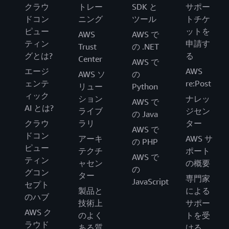
クラウ
トレー
SDK と
サポー
ドコン
ニング
ツール
トチケ
ピュー
ットを
AWS
AWS で
ティン
申請す
Trust
の .NET
グとは?
る
Center
AWS で
エージ
AWS
AWS ソ
の
ェンテ
re:Post
リュー
Python
ィック
ション
ナレッ
AWS で
AI とは?
ライブ
ジセン
の Java
クラウ
ラリ
ター
AWS で
ドコン
アーキ
AWS サ
の PHP
ピュー
テクチ
ポート
AWS で
ティン
ャセン
の概要
の
グコン
ター
専門家
JavaScript
セプト
製品と
による
のハブ
技術上
サポー
AWS ク
のよく
トを受
ラウド
ある質
ける