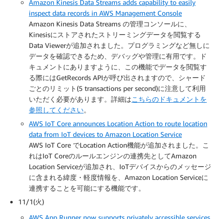
Amazon Kinesis Data Streams adds capability to easily
inspect data records in AWS Management Console
Amazon Kinesis Data Streams の管理コンソールに、
Kinesisにストアされたストリーミングデータを閲覧する
Data Viewerが追加されました。プログラミングなど無しに
データを確認できるため、デバッグや管理に有用です。ド
キュメントにありますように、この機能でデータを閲覧す
る際にはGetRecords APIが呼び出されますので、シャード
ごとのリミット(5 transactions per second)に注意して利用
いただく必要があります。詳細は
こちらのドキュメントを
参照してください
。
AWS IoT Core announces Location Action to route location
data from IoT devices to Amazon Location Service
AWS IoT Core でLocation Action機能が追加されました。こ
れはIoT Coreのルールエンジンの連携先としてAmazon
Location Serviceが追加され、IoTデバイスからのメッセージ
に含まれる緯度・軽度情報を、Amazon Location Serviceに
連携することを可能にする機能です。
11/1(火)
AWS App Runner now supports privately accessible services