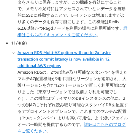
タをメモリに保存しますが、この機能を有効にすること
で、メモリ不足時にはアクセスされていないデータを自動
的にSSDに移動することで、レイテンシは増加しますがよ
り多くのデータを保存可能にします。この機能はRedis
6.2.6以降かつR6gdノードを利用の場合に利用可能です。
詳
細はこちらのドキュメントをご覧ください
。
11/4(金)
Amazon RDS Multi-AZ option with up to 2x faster
transaction commit latency is now available in 12
additional AWS regions
Amazon RDSの、2つの読み取り可能なスタンバイを備えた
マルチAZ配置機能が利用可能なリージョンが追加され、大
阪リージョンを含む12のリージョンで新しく利用可能にな
りました（東京リージョンでは以前より利用可能でし
た）。この機能はプライマリのDBインスタンスの他に、2
つの別AZにそれぞれ読み取り可能なスタンバイDBを配置す
るデプロイメントオプションで、これまでのマルチAZ配置
（1つのスタンバイ）よりも高い可用性、より短いフェイル
オーバー時間を提供するものです。
詳細はこちらのブログ
をご覧ください
。