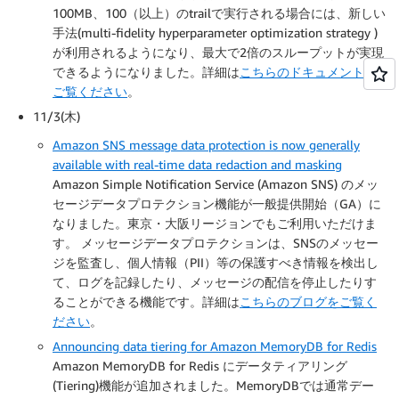
100MB、100（以上）のtrailで実行される場合には、新しい
手法(multi-fidelity hyperparameter optimization strategy )
が利用されるようになり、最大で2倍のスループットが実現
できるようになりました。詳細は
こちらのドキュメントを
ご覧ください
。
11/3(木)
Amazon SNS message data protection is now generally
available with real-time data redaction and masking
Amazon Simple Notification Service (Amazon SNS) のメッ
セージデータプロテクション機能が一般提供開始（GA）に
なりました。東京・大阪リージョンでもご利用いただけま
す。 メッセージデータプロテクションは、SNSのメッセー
ジを監査し、個人情報（PII）等の保護すべき情報を検出し
て、ログを記録したり、メッセージの配信を停止したりす
ることができる機能です。詳細は
こちらのブログをご覧く
ださい
。
Announcing data tiering for Amazon MemoryDB for Redis
Amazon MemoryDB for Redis にデータティアリング
(Tiering)機能が追加されました。MemoryDBでは通常デー