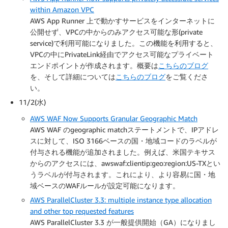
within Amazon VPC
AWS App Runner 上で動かすサービスをインターネットに
公開せず、VPCの中からのみアクセス可能な形(private
service)で利用可能になりました。この機能を利用すると、
VPCの中にPrivateLink経由でアクセス可能なプライベート
エンドポイントが作成されます。概要は
こちらのブログ
を、そして詳細については
こちらのブログ
をご覧くださ
い。
11/2(水)
AWS WAF Now Supports Granular Geographic Match
AWS WAF のgeographic matchステートメントで、IPアドレ
スに対して、ISO 3166ベースの国・地域コードのラベルが
付与される機能が追加されました。例えば、米国テキサス
からのアクセスには、awswaf:clientip:geo:region:US-TXとい
うラベルが付与されます。これにより、より容易に国・地
域ベースのWAFルールが設定可能になります。
AWS ParallelCluster 3.3: multiple instance type allocation
and other top requested features
AWS ParallelCluster 3.3 が一般提供開始（GA）になりまし