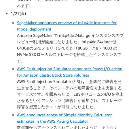
れます。
1/27(金)
SageMaker announces preview of ml.p4de instances for
model deployment
Amazon SageMaker で ml.p4de.24xlarge インスタンスのプ
レビュー利用が開始になりました。ml.p4de.24xlargeは
640GBのGPUメモリ（GPUあたり80GB）と8 × 1000 の
NVMe SSDローカルストレージを搭載したインスタンスで
す。
AWS Fault Injection Simulator announces Pause I/O action
for Amazon Elastic Block Store volumes
AWS Fault Injection Simulator (FIS) は、意図的に障害を発
生させることで、そのシステムの耐障害性向上を支援する
サービスです。今回あらたに、EBSボリュームのI/Oを停止
させるというアクション（障害）が追加され、ストレージ
障害を想定したテストが可能になりました。
AWS announces access of Simple Monthly Calculator
estimates in the AWS Pricing Calculator
数年前からアナウンスされていましたように、まもなく