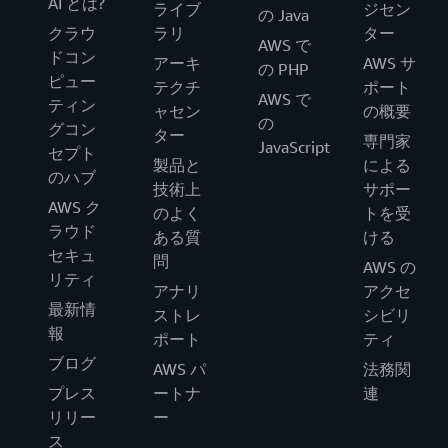
AI とは?
ライブ
ジセン
の Java
クラウ
ラリ
ター
AWS で
ドコン
アーキ
AWS サ
の PHP
ピュー
テクチ
ポート
AWS で
ティン
ャセン
の概要
の
グコン
ター
専門家
JavaScript
セプト
製品と
による
のハブ
技術上
サポー
AWS ク
のよく
トを受
ラウド
ある質
ける
セキュ
問
AWS の
リティ
アナリ
アクセ
最新情
ストレ
シビリ
報
ポート
ティ
ブログ
AWS パ
法務関
プレス
ートナ
連
リリー
ー
ス