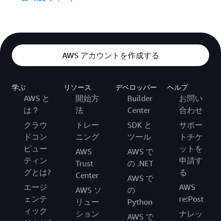
AWS アカウントを作成する
学ぶ
リソース
デベロッパー
ヘルプ
AWS と
開始方
Builder
お問い
は？
法
Center
合わせ
クラウ
トレー
SDK と
サポー
ドコン
ニング
ツール
トチケ
ピュー
ットを
AWS
AWS で
ティン
申請す
Trust
の .NET
グとは?
る
Center
AWS で
エージ
AWS
AWS ソ
の
ェンテ
re:Post
リュー
Python
ィック
ション
ナレッ
AWS で