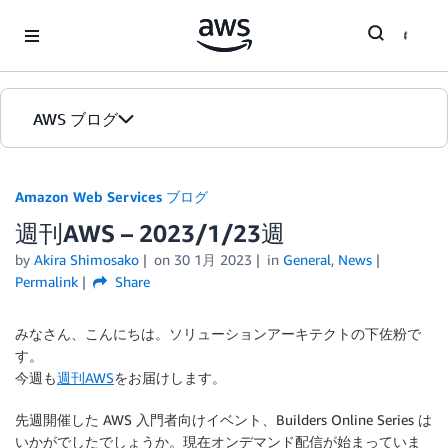
Skip to Main Content
AWS ブログ
ホーム
Amazon Web Services ブログ
週刊AWS – 2023/1/23週
カテゴリ
by
Akira Shimosako
on
30 1月 2023
in
General
,
News
エディション
Permalink
Share
みなさん、こんにちは。ソリューションアーキテクトの下佐粉で
す。
今週も
週刊AWS
をお届けします。
先週開催した AWS 入門者向けイベント、Builders Online Series は
いかがでしたでしょうか。現在オンデマンド配信が始まっていま