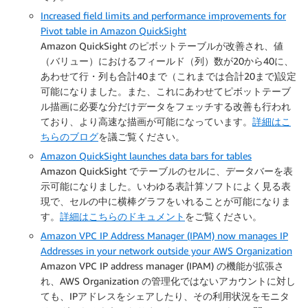
Increased field limits and performance improvements for
Pivot table in Amazon QuickSight
Amazon QuickSight のピボットテーブルが改善され、値
（バリュー）におけるフィールド（列）数が20から40に、
あわせて行・列も合計40まで（これまでは合計20まで)設定
可能になりました。また、これにあわせてピボットテーブ
ル描画に必要な分だけデータをフェッチする改善も行われ
ており、より高速な描画が可能になっています。
詳細はこ
ちらのブログ
を議ご覧ください。
Amazon QuickSight launches data bars for tables
Amazon QuickSight でテーブルのセルに、データバーを表
示可能になりました。いわゆる表計算ソフトによく見る表
現で、セルの中に横棒グラフをいれることが可能になりま
す。
詳細はこちらのドキュメント
をご覧ください。
Amazon VPC IP Address Manager (IPAM) now manages IP
Addresses in your network outside your AWS Organization
Amazon VPC IP address manager (IPAM) の機能が拡張さ
れ、AWS Organization の管理化ではないアカウントに対し
ても、IPアドレスをシェアしたり、その利用状況をモニタ