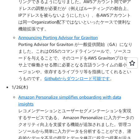
リングできるようになりました。AWSアカウント間でIPア
ドレスの調整が必要だが（例えばルーティングの都合上、
IPアドレスを被らないようにしたい）、各AWSアカウント
は同一Organization配下ではないといったケースで便利な
機能拡張です。
Announcing Porting Advisor for Graviton
Porting Advisor for Graviton が一般提供開始（GA）になり
ました。これはOSSのコマンドラインツールで、ソースコ
ードを与えることで、そのコードをAWS Gravitonプロセッ
サ上で稼働させる際に必要となる言語ランライムの最小バ
ージョンや、依存するライブラリ等を指摘してくれるとい
うものです。
Githubからダウンロード可能です
。
1/26(木)
Amazon Personalize simplifies onboarding with data
insights
レコメンデーションとユーザーセグメンテーションを実現
するサービスである、 Amazon Personalize に入力データの
クオリティ向上を支援する機能が追加されました。管理コ
ンソールから簡単に入力データを分析することができ、潜
在的なデータ不足の指定とデータ修正に役立つ提案が示さ