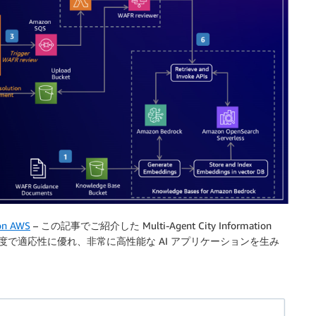
 on AWS
– この記事でご紹介した Multi-Agent City Information
高度で適応性に優れ、非常に高性能な AI アプリケーションを生み