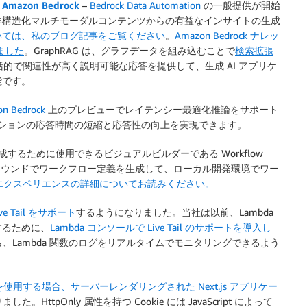
。
Amazon Bedrock
–
Bedrock Data Automation
の一般提供が開始
非構造化マルチモーダルコンテンツからの有益なインサイトの生成
いては、私のブログ記事をご覧ください
。
Amazon Bedrock ナレッ
ました
。GraphRAG は、グラフデータを組み込むことで
検索拡張
的で関連性が高く説明可能な応答を提供して、生成 AI アプリケ
能です。
n Bedrock
上のプレビューでレイテンシー最適化推論をサポート
ーションの応答時間の短縮と応答性の向上を実現できます。
するために使用できるビジュアルビルダーである Workflow
。バックグラウンドでワークフロー定義を生成して、ローカル開発環境でワー
E エクスペリエンスの詳細についてお読みください。
Live Tail をサポート
するようになりました。当社は以前、Lambda
するために、
Lambda コンソールで Live Tail のサポートを導入し
がら、Lambda 関数のログをリアルタイムでモニタリングできるよう
インを使用する場合、サーバーレンダリングされた Next.js アプリケー
。HttpOnly 属性を持つ Cookie には JavaScript によって