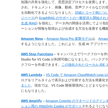
知識の共有を強化して、意思決定プロセスを改善します
され、ドキュメント、画像、動画、音声ファイルなどの
を自動化できるようになりました。
詳細とコード例につ
ジベース
の
GraphRAG のサポートの一般提供も開始され
生成 (RAG)
を強化し、データ内の関係を活用してより包括
ーションが情報を取得および合成する方法を改善する機
Amazon Nova
–
Amazon Nova Pro 基盤モデル
は、
Amazo
するようになりました。これにより、生成 AI アプリケ
AWS Step Functions
– キャンバス上でワークフローを作成
Studio for VS Code が利用可能になりました
クフローを作成できます。
この強化されたローカル ID
AWS Lambda
–
VS Code で Amazon CloudWatch Logs 
ログをリアルタイムで表示および分析する方法を簡素化
ました
。現在では、VS Code 開発環境内にとどまりな
にもなりました。
AWS Amplify
–
Amazon Cognito のマネージドログ
ション用の HttpOnly Cookie がサポート
されるようになりました