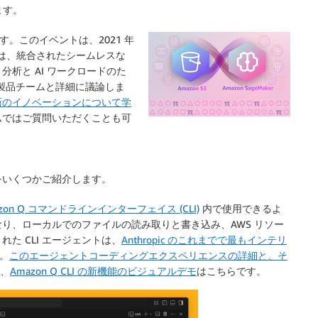
ます。
。このイベントは、2021 年
年は、統合されたシームレスな
析と AI ワークロードのた
の製品チームと詳細に議論しま
新のイノベーションについて学
ムではご質問いただくことも可
スをいくつかご紹介します。
zon Q コマンドラインインターフェイス (CLI)
内で使用できるよ
り、ローカルでのファイルの読み取りと書き込み、AWS リソー
た CLI エージェントは、
Anthropic のこれまでで最もインテリ
。
このエージェントコーディングエクスペリエンスの詳細と、そ
る、
Amazon Q CLI の新機能のビジュアルデモ
はこちらです。