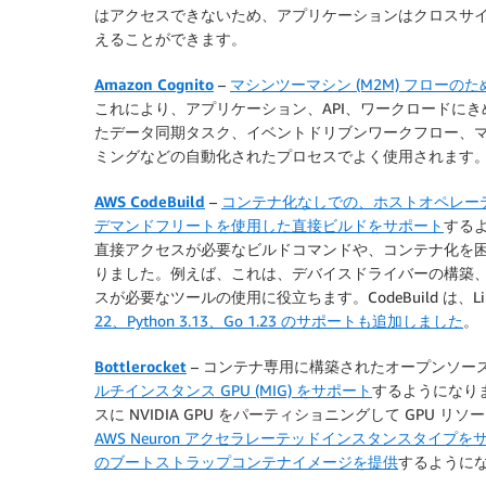
はアクセスできないため、アプリケーションはクロスサイト
えることができます。
Amazon Cognito
–
マシンツーマシン (M2M) フロー
これにより、アプリケーション、API、ワークロードにき
たデータ同期タスク、イベントドリブンワークフロー、
ミングなどの自動化されたプロセスでよく使用されます
AWS CodeBuild
–
コンテナ化なしでの、ホストオペレーティン
デマンドフリートを使用した直接ビルドをサポート
する
直接アクセスが必要なビルドコマンドや、コンテナ化を
りました。例えば、これは、デバイスドライバーの構築
スが必要なツールの使用に役立ちます。CodeBuild は、Lin
22、Python 3.13、Go 1.23 のサポートも追加しました
。
Bottlerocket
– コンテナ専用に構築されたオープンソース
ルチインスタンス GPU (MIG) をサポート
するようになりまし
スに NVIDIA GPU をパーティショニングして GPU リソ
AWS Neuron アクセラレーテッドインスタンスタイプを
のブートストラップコンテナイメージを提供
するように