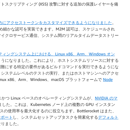
スクリプティング (XSS) 攻撃に対する追加の保護レイヤーを備
のためにアクセストークンをカスタマイズできるようになりました
。
め細かな認可を実装できます。M2M 認可は、スケジュールされ
マイクロサービス通信、システム間のリアルタイムデータストリー
。
グシステム上における、Linux x86、Arm、Windows オン
ようになりました。これにより、ホストシステムリソースに対する
困難にする特定の要件があるビルドコマンドを実行できるようにな
、システムレベルのテストの実行、またはホストマシンへのアクセ
ux x86、Arm、Windows、macOS プラットフォームで
Node
かつ Linux ベースのオペレーティングシステムが、
NVIDIA のマ
た。これは、Kubernetes ノード上の複数の GPU インスタン
ースの使用率を最大化するのに役立ちます。Bottlerocket はまた、
サポート
し、システムセットアップタスクを簡素化する
デフォルト
なりました。