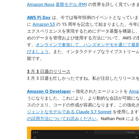
Amazon Nova
基盤モデル (FM)
の世界を詳しく見ていき
AWS Pi Day
は、今では毎年恒例のイベントとなっています
に
Amazon S3
の 15 周年を記念して始まりました。今
エクスペリエンスを実現するためにデータ基盤を構築し、分
めのデータを管理および使用する方法について、AWS 
す。
オンラインで参加して、ハンズオンデモを通じて最
びましょう
。また、インタラクティブなライブストリー
能です。
3 月 3 日週のリリース
3 月 3 日週も忙しかったですね。私が注目したリリー
Amazon Q Developer
– 強化されたエージェントを
Ama
うになりました。これにより、より動的な会話が可能にな
スのクエリ、コードの作成が容易になります。この強化され
ジェントなモデルである Claude 3.7 Sonnet
を使用します
の試用方法についてお読みください
。Nathan Peck によ