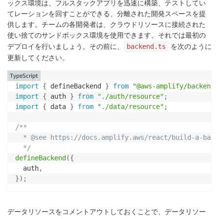
ックス環境は、フルスタックアプリを迅速に構築、テストしてい
てレーションを回すことができる、分離された開発スペースを提
供します。チームの各開発者は、クラウドリソースに接続された
使い捨てのサンドボックス環境を使用できます。それでは最初の
デプロイを行いましょう。その前に、
を次のように
backend.ts
更新してください。
TypeScript
import
{
 defineBackend 
}
from
"@aws-amplify/backend"
import
{
 auth 
}
from
"./auth/resource"
;
import
{
 data 
}
from
"./data/resource"
;
/**

  * @see https://docs.amplify.aws/react/build-a-back
  */
defineBackend
(
{
  auth
,
}
)
;
データリソースをコメントアウトしておくことで、データリソー