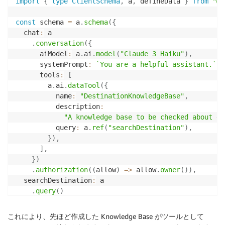
import
{
type
ClientSchema
,
 a
,
 defineData 
}
from
"@a
const
 schema 
=
 a
.
schema
(
{
  chat
:
 a 

.
conversation
(
{
      aiModel
:
 a
.
ai
.
model
(
"Claude 3 Haiku"
)
,
      systemPrompt
:
`
You are a helpful assistant.
`
,
      tools
:
[
        a
.
ai
.
dataTool
(
{
          name
:
"DestinationKnowledgeBase"
,
          description
:
"A knowledge base to be checked about ev
          query
:
 a
.
ref
(
"searchDestination"
)
,
}
)
,
]
,
}
)
.
authorization
(
(
allow
)
=>
 allow
.
owner
(
)
)
,
  searchDestination
:
 a 

.
query
(
)
.
arguments
(
{
 input
:
 a
.
string
(
)
}
)
.
handler
(
これにより、先ほど作成した Knowledge Base がツールとして
      a
.
handler
.
custom
(
{