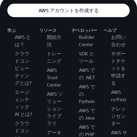
<
/
KeyboardAvoidingView
>
<
/
SafeAreaView
>
AWS アカウントを作成する
)
;
}
;
学ぶ
リソース
デベロッパー
ヘルプ
interface
Message
{
AWS と
開始方
Builder
お問い
  text
:
string
;
は？
法
Center
合わせ
  isUser
:
boolean
;
  userName
:
string
;
クラウ
トレー
SDK と
サポー
}
ドコン
ニング
ツール
トチケ
ピュー
ットを
AWS
AWS で
const
ChatMessage
=
(
{
 text
,
 isUser
,
 userName 
}
:
 Mes
ティン
申請す
Trust
の .NET
<
View
>
グとは?
る
Center
<
View

AWS で
      style
=
{
[
エージ
AWS
AWS ソ
の
        styles
.
messageBubble
,
ェンテ
re:Post
リュー
Python
        isUser 
?
 styles
.
userMessage 
:
 styles
.
aiMessa
ィック
ション
ナレッ
AWS で
]
}
AI とは?
ライブ
ジセン
>
の Java
クラウ
ラリ
ター
<
Text style
=
{
styles
.
messageText
}
>
{
text
}
<
/
Text
>
AWS で
<
/
View
>
ドコン
アーキ
AWS サ
の PHP
<
Text style
=
{
[
styles
.
nameText
,
 isUser 
?
 styles
.
u