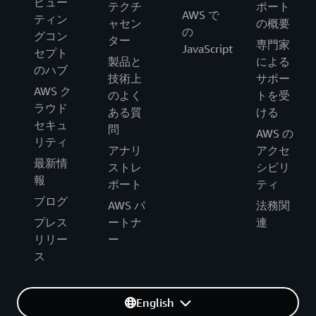
ピュー
テクチ
ポート
{
userName
}
AWS で
ティン
ャセン
の概要
<
/
Text
>
の
グコン
ター
<
/
View
>
専門家
JavaScript
セプト
)
;
製品と
による
のハブ
技術上
サポー
export
default
function
App
(
)
{
AWS ク
のよく
トを受
return
(
ラウド
ある質
ける
<
Authenticator
.
Provider
>
セキュ
問
<
Authenticator
>
AWS の
リティ
<
HomePage 
/
>
アナリ
アクセ
<
/
Authenticator
>
最新情
ストレ
シビリ
<
/
Authenticator
.
Provider
>
報
ポート
ティ
)
;
ブログ
AWS パ
法務関
}
プレス
ートナ
連
const
 styles 
=
 StyleSheet
.
create
(
{
リリー
ー
  container
:
{
ス
    flex
:
1
,
    backgroundColor
:
"#FFFFFF"
,
}
,
English
  header
:
{