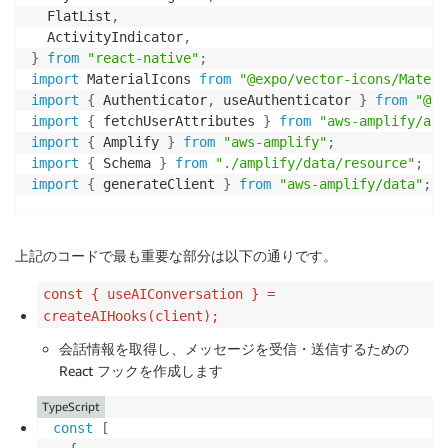
  FlatList
,
  ActivityIndicator
,
}
from
"react-native"
;
import
 MaterialIcons 
from
"@expo/vector-icons/Materi
import
{
 Authenticator
,
 useAuthenticator 
}
from
"@aw
import
{
 fetchUserAttributes 
}
from
"aws-amplify/aut
import
{
 Amplify 
}
from
"aws-amplify"
;
import
{
 Schema 
}
from
"./amplify/data/resource"
;
import
{
 generateClient 
}
from
"aws-amplify/data"
;
import
 outputs 
from
"./amplify_outputs.json"
;
import
{
 createAIHooks 
}
from
"@aws-amplify/ui-react
上記のコードで最も重要な部分は以下の通りです。
Amplify
.
configure
(
outputs
)
;
const { useAIConversation } =
const
 client 
=
generateClient
<
Schema
>
(
)
;
createAIHooks(client);
const
{
 useAIConversation 
}
=
createAIHooks
(
client
)
;
会話情報を取得し、メッセージを受信・送信するための
React フックを作成します
const
HomePage
=
(
)
=>
{
const
[
username
,
 setUsername
]
=
useState
(
""
)
;
TypeScript
const
[
inputText
,
 setInputText
]
=
useState
(
""
)
;
const
[