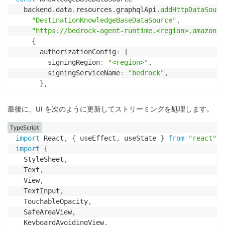
  backend
.
data
.
resources
.
graphqlApi
.
addHttpDataSourc
"DestinationKnowledgeBaseDataSource"
,
"https://bedrock-agent-runtime.<region>.amazonaw
{
      authorizationConfig
:
{
        signingRegion
:
"<region>"
,
        signingServiceName
:
"bedrock"
,
}
,
}
)
;
最後に、UI を次のように更新してストリーミングを処理します。
KnowledgeBaseDataSource
.
grantPrincipal
.
addToPrincipa
TypeScript
new
iam
.
PolicyStatement
(
{
import
 React
,
{
 useEffect
,
 useState 
}
from
"react"
;
    resources
:
[
import
{
"arn:aws:bedrock:<region>:<user-id>:knowledge-
  StyleSheet
,
]
,
  Text
,
    actions
:
[
"bedrock:Retrieve"
]
,
  View
,
}
)
  TextInput
,
)
;
  TouchableOpacity
,
  SafeAreaView
,
  KeyboardAvoidingView
,