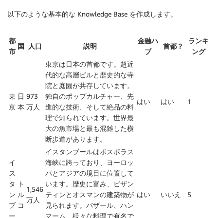
以下のような基本的な Knowledge Base を作成します。
都
金融ハ
ランキ
国
人口
説明
首都？
市
ブ
ング
東京は日本の首都です。超近
代的な高層ビルと歴史的な寺
院と庭園が共存しています。
東
日
973
独自のポップカルチャー、先
はい
はい
1
京
本
万人
進的な技術、そして絶品の料
理で知られています。世界最
大の魚市場と最も混雑した横
断歩道があります。
イスタンブールはボスポラス
イ
海峡に跨っており、ヨーロッ
ス
パとアジアの境目に位置して
タ
ト
います。歴史に富み、ビザン
1,546
ン
ル
ティンとオスマンの建築物が
はい
いいえ
5
万人
ブ
コ
見られます。バザール、ハン
ー
マーム、様々な料理で有名で