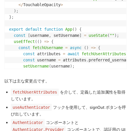
<
/
TouchableOpacity
>
)
;
}
;
export
default
function
App
(
)
{
const
[
username
,
 setUsername
]
=
useState
(
""
)
;
useEffect
(
(
)
=>
{
const
fetchUsername
=
async
(
)
=>
{
const
 attributes 
=
await
fetchUserAttributes
(
)
const
 username 
=
 attributes
.
preferred_username
setUsername
(
username
)
;
}
;
fetchUsername
(
)
;
以下は主な変更点です。
}
,
[
]
)
;
return
(
を介して、定義した追加属性を取得
fetchUserAttributes
<
Authenticator
.
Provider
>
しています。
<
Authenticator
>
フックを使用して、signOut ボタンを呼
useAuthenticator
<
SafeAreaView style
=
{
styles
.
container
}
>
び出しています。
<
KeyboardAvoidingView behavior
=
{
"height"
}
 
<
View style
=
{
styles
.
header
}
>
コンポーネントと
Authenticator
<
Text style
=
{
styles
.
headerIcon
}
>
✈️
<
/
Tex
コンポーネントで、認証用の UI
Authenticator.Provider