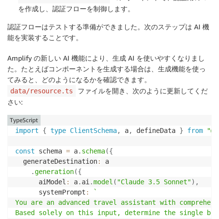
<
Text style
=
{
styles
.
headerText
}
>
Travel
を作成し、認証フローを制御します。
<
SignOutButton 
/
>
<
/
View
>
認証フローはテストする準備ができました。次のステップは AI 機
<
/
KeyboardAvoidingView
>
能を実装することです。
<
/
SafeAreaView
>
<
/
Authenticator
>
Amplify の新しい AI 機能により、生成 AI を使いやすくなりまし
<
/
Authenticator
.
Provider
>
た。たとえばコンポーネントを生成する場合は、生成機能を使っ
)
;
てみると、どのようになるかを確認できます。
}
ファイルを開き、次のように更新してくだ
data/resource.ts
さい:
TypeScript
import
{
type
ClientSchema
,
 a
,
 defineData 
}
from
"@a
const
 schema 
=
 a
.
schema
(
{
  generateDestination
:
 a

.
generation
(
{
      aiModel
:
 a
.
ai
.
model
(
"Claude 3.5 Sonnet"
)
,
      systemPrompt
:
`
You are an advanced travel assistant with comprehens
Based solely on this input, determine the single bes