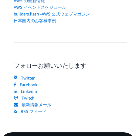
AWS の最新情報
<
/
Text
>
AWS イベントスケジュール
<
/
View
>
builders.flash -AWS 公式ウェブマガジン
)
}
日本国内のお客様事例
/
>
<
View style
=
{
styles
.
inputContainer
}
>
<
TextInput

            style
=
{
styles
.
input
}
            value
=
{
inputText
}
            onChangeText
=
{
setInputText
}
            placeholder
=
"Describe your dream travel.
フォローお願いいたします
            multiline
=
{
true
}
            numberOfLines
=
{
3
}
Twitter
/
>
Facebook
<
TouchableOpacity

LinkedIn
            style
=
{
[
styles
.
sendButton
,
 isLoading 
&&
 
Twitch
            onPress
=
{
handleSend
}
最新情報メール
            disabled
=
{
isLoading
}
RSS フィード
>
<
Text style
=
{
styles
.
sendButtonText
}
>
Send
<
/
TouchableOpacity
>
<
/
View
>