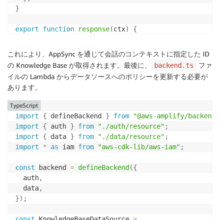
}
export
function
response
(
ctx
)
{
return
JSON
.
stringify
(
ctx
.
result
.
body
)
;
}
これにより、AppSync を通じて会話のコンテキストに指定した ID
の Knowledge Base が取得されます。最後に、
ファ
backend.ts
イルの Lambda からデータソースへのポリシーを更新する必要が
あります。
TypeScript
import
{
 defineBackend 
}
from
"@aws-amplify/backend"
import
{
 auth 
}
from
"./auth/resource"
;
import
{
 data 
}
from
"./data/resource"
;
import
*
as
 iam 
from
"aws-cdk-lib/aws-iam"
;
const
 backend 
=
defineBackend
(
{
  auth
,
  data
,
}
)
;
const
 KnowledgeBaseDataSource 
=