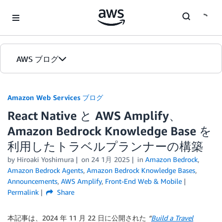
Skip to Main Content
AWS ブログ
ホーム
Amazon Web Services ブログ
React Native と AWS Amplify、
カテゴリ
Amazon Bedrock Knowledge Base を
エディション
利用したトラベルプランナーの構築
by
Hiroaki Yoshimura
on
24 1月 2025
in
Amazon Bedrock
,
Amazon Bedrock Agents
,
Amazon Bedrock Knowledge Bases
,
Announcements
,
AWS Amplify
,
Front-End Web & Mobile
Permalink
Share
本記事は、2024 年 11 月 22 日に公開された
“
Build a Travel