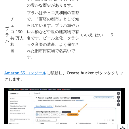
の豊かな歴史があります。
プラハはチェコ共和国の首都
チ
で、「百塔の都市」として知
ェ
られています。プラハ城やカ
プ
コ
130
レル橋など中世の建築物で有
ラ
いいえ
はい
3
共
万人
名です。ビール文化、クラシ
ハ
和
ック音楽の遺産、よく保存さ
国
れた旧市街広場で名高いで
す。
Amazon S3 コンソール
に移動し、
Create bucket
ボタンをクリッ
クします。