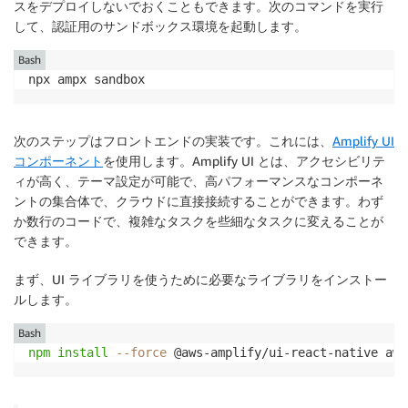
スをデプロイしないでおくこともできます。次のコマンドを実行
して、認証用のサンドボックス環境を起動します。
Bash
npx ampx sandbox
次のステップはフロントエンドの実装です。これには、
Amplify UI
コンポーネント
を使用します。Amplify UI とは、アクセシビリテ
ィが高く、テーマ設定が可能で、高パフォーマンスなコンポーネ
ントの集合体で、クラウドに直接接続することができます。わず
か数行のコードで、複雑なタスクを些細なタスクに変えることが
できます。
まず、UI ライブラリを使うために必要なライブラリをインストー
ルします。
Bash
npm
install
--force
 @aws-amplify/ui-react-native aws