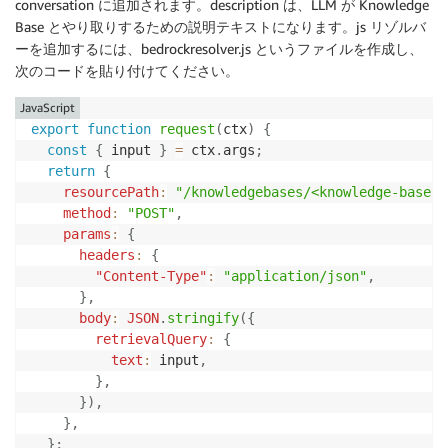
conversation に追加されます。description は、LLM が Knowledge
        dataSource
:
"DestinationKnowledgeBaseDataSou
Base とやり取りするための説明テキストになります。js リゾルバ
        entry
:
"./bedrockresolver.js"
,
ーを追加するには、bedrockresolver.js というファイルを作成し、
}
)
次のコードを貼り付けてください。
)
.
returns
(
a
.
string
(
)
)
JavaScript
.
authorization
(
(
allow
)
=>
[
allow
.
authenticated
(
)
export
function
request
(
ctx
)
{
}
)
;
const
{
 input 
}
=
 ctx
.
args
;
return
{
export
type
Schema
=
 ClientSchema
;
resourcePath
:
"/knowledgebases/<knowledge-base-i
method
:
"POST"
,
export
const
 data 
=
defineData
(
{
params
:
{
  schema
,
headers
:
{
  authorizationModes
:
{
"Content-Type"
:
"application/json"
,
    defaultAuthorizationMode
:
"userPool"
,
}
,
}
,
body
:
JSON
.
stringify
(
{
}
)
;
retrievalQuery
:
{
text
:
 input
,
}
,
}
)
,
}
,
}
;