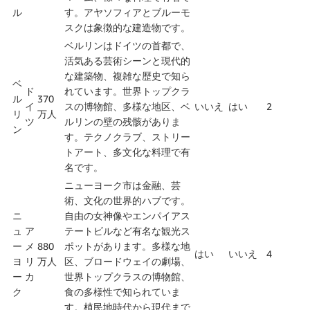
ル
す。アヤソフィアとブルーモ
スクは象徴的な建造物です。
ベルリンはドイツの首都で、
活気ある芸術シーンと現代的
な建築物、複雑な歴史で知ら
ベ
ド
れています。世界トップクラ
ル
370
イ
スの博物館、多様な地区、ベ
いいえ
はい
2
リ
万人
ツ
ルリンの壁の残骸がありま
ン
す。テクノクラブ、ストリー
トアート、多文化な料理で有
名です。
ニューヨーク市は金融、芸
術、文化の世界的ハブです。
ニ
自由の女神像やエンパイアス
ュ
ア
テートビルなど有名な観光ス
ー
メ
880
ポットがあります。多様な地
はい
いいえ
4
ヨ
リ
万人
区、ブロードウェイの劇場、
ー
カ
世界トップクラスの博物館、
ク
食の多様性で知られていま
す。植民地時代から現代まで