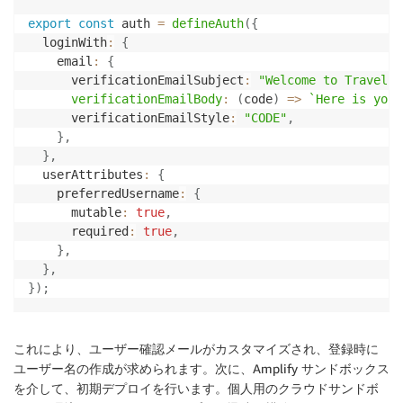
export
const
 auth 
=
defineAuth
(
{
  loginWith
:
{
    email
:
{
      verificationEmailSubject
:
"Welcome to Travel A
verificationEmailBody
:
(
code
)
=>
`
Here is your
      verificationEmailStyle
:
"CODE"
,
}
,
}
,
  userAttributes
:
{
    preferredUsername
:
{
      mutable
:
true
,
      required
:
true
,
}
,
}
,
}
)
;
これにより、ユーザー確認メールがカスタマイズされ、登録時に
ユーザー名の作成が求められます。次に、Amplify サンドボックス
を介して、初期デプロイを行います。個人用のクラウドサンドボ