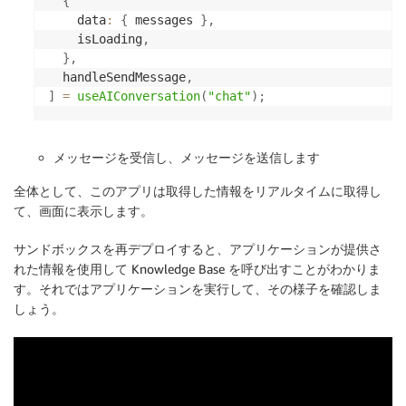
{
const
[
    data
:
{
 messages 
}
,
{
    isLoading
,
      data
:
{
 messages 
}
,
}
,
      isLoading
,
  handleSendMessage
,
}
,
]
=
useAIConversation
(
"chat"
)
;
    handleSendMessage
,
]
=
useAIConversation
(
"chat"
)
;
メッセージを受信し、メッセージを送信します
const
handleSend
=
(
)
=>
{
handleSendMessage
(
{
全体として、このアプリは取得した情報をリアルタイムに取得し
      content
:
[
{
 text
:
 inputText 
}
]
,
て、画面に表示します。
}
)
;
setInputText
(
""
)
;
サンドボックスを再デプロイすると、アプリケーションが提供さ
}
;
れた情報を使用して Knowledge Base を呼び出すことがわかりま
useEffect
(
(
)
=>
{
す。それではアプリケーションを実行して、その様子を確認しま
const
fetchUsername
=
async
(
)
=>
{
しょう。
const
 attributes 
=
await
fetchUserAttributes
(
)
const
 fetchedUsername 
=
 attributes
.
preferred_u
setUsername
(
fetchedUsername
)
;
}
;
fetchUsername
(
)
;