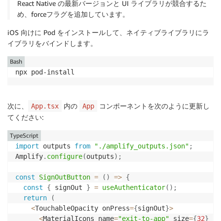
React Native の最新バージョンと UI ライブラリが競合するた
め、forceフラグを追加しています。
iOS 向けに Pod をインストールして、ネイティブライブラリにラ
イブラリをバインドします。
Bash
npx pod-install
次に、
内の
コンポーネントを次のように更新し
App.tsx
App
てください:
TypeScript
import
 outputs 
from
"./amplify_outputs.json"
;
Amplify
.
configure
(
outputs
)
;
const
SignOutButton
=
(
)
=>
{
const
{
 signOut 
}
=
useAuthenticator
(
)
;
return
(
<
TouchableOpacity onPress
=
{
signOut
}
>
<
MaterialIcons name
=
"exit-to-app"
 size
=
{
32
}
/
>