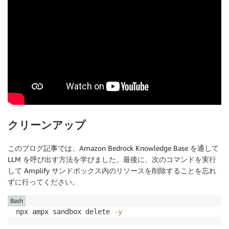
}
,
[
]
)
;
return
(
<
SafeAreaView style
=
{
styles
.
container
}
>
<
KeyboardAvoidingView behavior
=
{
"height"
}
 styl
<
View style
=
{
styles
.
header
}
>
<
Text style
=
{
styles
.
headerIcon
}
>
✈️
<
/
Text
>
<
Text style
=
{
styles
.
headerText
}
>
Travel Adv
<
TouchableOpacity

            onPress
=
{
(
)
=>
{
const
{
 signOut 
}
=
useAuthenticator
(
)
signOut
(
)
;
}
}
クリーンアップ
>
<
MaterialIcons name
=
"exit-to-app"
 size
=
{
このブログ記事では、Amazon Bedrock Knowledge Base を通して
<
/
TouchableOpacity
>
LLM を呼び出す方法を学びました。最後に、次のコマンドを実行
<
/
View
>
して Amplify サンドボックス内のリソースを削除することを忘れ
<
FlatList

ずに行ってください。
          data
=
{
messages
}
          keyExtractor
=
{
(
message
)
=>
 message
.
id
}
Bash
          renderItem
=
{
(
{
 item 
}
)
=>
npx ampx sandbox delete 
-y
            item
.
content

.
map
(
(
content
)
=>
 content
.
text
)