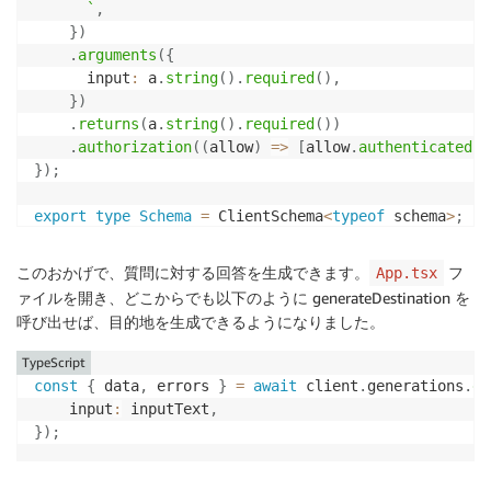
`
,
}
)
.
arguments
(
{
      input
:
 a
.
string
(
)
.
required
(
)
,
}
)
.
returns
(
a
.
string
(
)
.
required
(
)
)
.
authorization
(
(
allow
)
=>
[
allow
.
authenticated
(
)
}
)
;
export
type
Schema
=
 ClientSchema
<
typeof
 schema
>
;
export
const
 data 
=
defineData
(
{
このおかげで、質問に対する回答を生成できます。
フ
App.tsx
  schema
,
ァイルを開き、どこからでも以下のように generateDestination を
  authorizationModes
:
{
呼び出せば、目的地を生成できるようになりました。
    defaultAuthorizationMode
:
"userPool"
,
}
,
TypeScript
}
)
;
const
{
 data
,
 errors 
}
=
await
 client
.
generations
.
ge
    input
:
 inputText
,
}
)
;