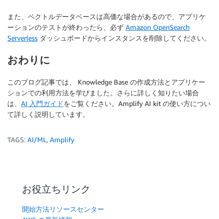
.
join
(
""
)
また、ベクトルデータベースは高価な場合があるので、アプリケ
.
trim
(
)
.
length 
==
0
?
(
ーションのテストが終わったら、必ず
Amazon OpenSearch
<
View style
=
{
styles
.
loadingContainer
}
>
Serverless
ダッシュボードからインスタンスを削除してください。
<
ActivityIndicator 
/
>
<
/
View
>
おわりに
)
:
(
<
ChatMessage

                text
=
{
item
.
content

このブログ記事では、 Knowledge Base の作成方法とアプリケー
.
map
(
(
content
)
=>
 content
.
text
)
ションでの利用方法を学びました。さらに詳しく知りたい場合
.
join
(
""
)
は、
AI 入門ガイド
をご覧ください。Amplify AI kit の使い方につい
.
trim
(
)
}
て詳しく説明しています。
                isUser
=
{
item
.
role 
==
"user"
}
                userName
=
{
item
.
role 
==
"user"
?
 user
TAGS:
AI/ML
,
Amplify
/
>
)
}
          contentContainerStyle
=
{
styles
.
chatContaine
          ListEmptyComponent
=
{
(
)
=>
(
お役立ちリンク
<
View style
=
{
styles
.
emptyContainer
}
>
<
Text style
=
{
styles
.
emptyText
}
>
開始方法リソースセンター
                Start a conversation by sending a me