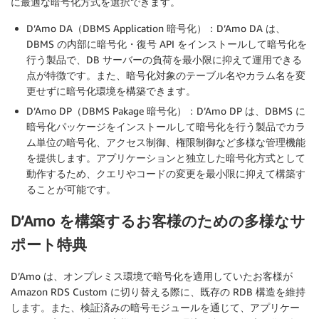
に最適な暗号化方式を選択できます。
D’Amo DA（DBMS Application 暗号化）：D’Amo DA は、
DBMS の内部に暗号化・復号 API をインストールして暗号化を
行う製品で、DB サーバーの負荷を最小限に抑えて運用できる
点が特徴です。また、暗号化対象のテーブル名やカラム名を変
更せずに暗号化環境を構築できます。
D’Amo DP（DBMS Pakage 暗号化）：D’Amo DP は、DBMS に
暗号化パッケージをインストールして暗号化を行う製品でカラ
ム単位の暗号化、アクセス制御、権限制御など多様な管理機能
を提供します。アプリケーションと独立した暗号化方式として
動作するため、クエリやコードの変更を最小限に抑えて構築す
ることが可能です。
D’Amo を構築するお客様のための多様なサ
ポート特典
D’Amo は、オンプレミス環境で暗号化を適用していたお客様が
Amazon RDS Custom に切り替える際に、既存の RDB 構造を維持
します。また、検証済みの暗号モジュールを通じて、アプリケー