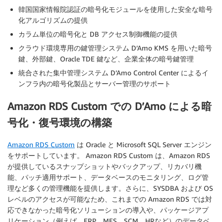
韓国国家情報院認証の暗号化モジュールを使用した安全な暗号
化アルゴリズムの提供
カラム単位の暗号化と DB アクセス制御機能の提供
クラウド環境専用の鍵管理システム D’Amo KMS を用いた暗号
鍵、外部鍵、Oracle TDE 鍵など、企業全体の暗号鍵管理
統合された集中管理システム D’Amo Control Center によるイ
ンフラ内の暗号化製品とサーバー管理のサポート
Amazon RDS Custom での D’Amo による暗
号化・復号環境の構築
Amazon RDS Custom
は Oracle と Microsoft SQL Server エンジン
をサポートしています。 Amazon RDS Custom は、Amazon RDS
が提供しているスナップショットやバックアップ、リカバリ機
能、パッチ適用サポート、データベースのモニタリング、ログ管
理など多くの管理機能を提供します。さらに、SYSDBA および OS
レベルのアクセスが可能なため、これまでの Amazon RDS では対
応できなかった暗号化ソリューションの導入や、パッケージアプ
リケーション（例えば、ERP、MES、SCM、HRなど）のデータベ