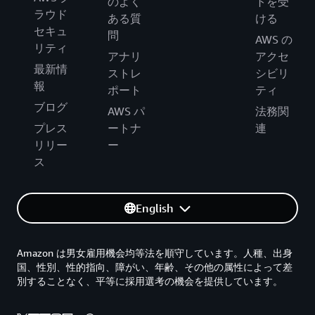
のよく
トを受
ラウド
ある質
ける
セキュ
問
AWS の
リティ
アナリ
アクセ
最新情
ストレ
シビリ
報
ポート
ティ
ブログ
AWS パ
法務関
プレス
ートナ
連
リリー
ー
ス
English
Amazon は男女雇用機会均等法を順守しています。人種、出身
国、性別、性的指向、障がい、年齢、その他の属性によって差
別することなく、平等に採用選考の機会を提供しています。