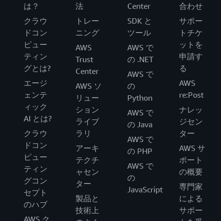
は？
法
Center
合わせ
クラウ
トレー
SDK と
サポー
ドコン
ニング
ツール
トチケ
ピュー
ットを
AWS
AWS で
ティン
申請す
Trust
の .NET
グとは?
る
Center
AWS で
エージ
AWS
AWS ソ
の
ェンテ
re:Post
リュー
Python
ィック
ション
ナレッ
AWS で
AI とは?
ライブ
ジセン
の Java
クラウ
ラリ
ター
AWS で
ドコン
アーキ
AWS サ
の PHP
ピュー
テクチ
ポート
AWS で
ティン
ャセン
の概要
の
グコン
ター
専門家
JavaScript
セプト
製品と
による
のハブ
技術上
サポー
AWS ク