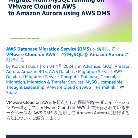
AWS Database Migration Service (DMS) を活用して
VMware Cloud on AWS 上の MySQL を Amazon Aurora に
移行する
by
Koichi Takeda
on
04 4月 2024
in
Advanced (300)
,
Amazon
Aurora
,
Amazon RDS
,
AWS Database Migration Service
,
AWS
Database Migration Service
,
Compute
,
Database
,
General
,
Migration
,
Migration & Transfer Services
,
MySQL compatible
,
Thought Leadership
,
VMware Cloud on AWS
Permalink
Share
VMware Cloud on AWS を起点とした段階的なモダナイゼーショ
ンの一環として、VMware Cloud on AWS 上で実行されているデ
ータベースを AWS DMS を活用して Amazon Aurora に移行する
方法についてご紹介します。