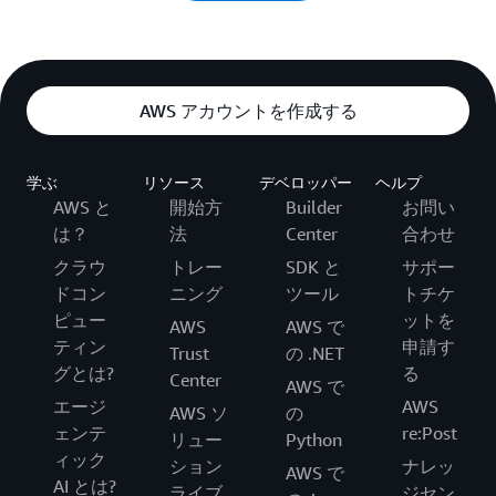
AWS アカウントを作成する
学ぶ
リソース
デベロッパー
ヘルプ
AWS と
開始方
Builder
お問い
は？
法
Center
合わせ
クラウ
トレー
SDK と
サポー
ドコン
ニング
ツール
トチケ
ピュー
ットを
AWS
AWS で
ティン
申請す
Trust
の .NET
グとは?
る
Center
AWS で
エージ
AWS
AWS ソ
の
ェンテ
re:Post
リュー
Python
ィック
ション
ナレッ
AWS で
AI とは?
ライブ
ジセン