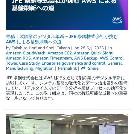
寄稿：製鉄業のデジタル革新 – JFE 条鋼株式会社が挑む
AWS による基盤刷新への道
by
Takahiro Hori
and
Shoji Takano
on
28 5月 2025
in
Amazon CloudWatch
,
Amazon EC2
,
Amazon Quick Sight
,
Amazon RDS
,
Amazon Timestream
,
AWS Backup
,
AWS Control
Tower
,
Case Study
,
Enterprise governance and control
,
General
,
Manufacturing
,
Migration
Permalink
Share
JFE 条鋼株式会社は AWS 移行を通じて製鉄業のデジタル革新に
挑戦しています。システム基盤の近代化とデータ活用基盤の整備
により、リアルタイムでのデータ分析や業務プロセスの効率化を
実現しました。この取り組みは、同社の持続可能な成長への重要
な一歩となっております。