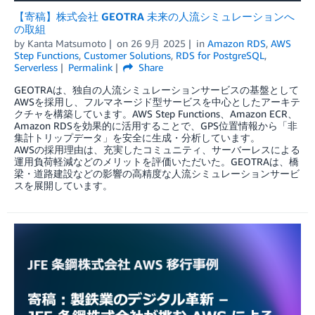
【寄稿】株式会社 GEOTRA 未来の人流シミュレーションへ
の取組
by
Kanta Matsumoto
on
26 9月 2025
in
Amazon RDS
,
AWS
Step Functions
,
Customer Solutions
,
RDS for PostgreSQL
,
Serverless
Permalink
Share
GEOTRAは、独自の人流シミュレーションサービスの基盤として
AWSを採用し、フルマネージド型サービスを中心としたアーキテ
クチャを構築しています。AWS Step Functions、Amazon ECR、
Amazon RDSを効果的に活用することで、GPS位置情報から「非
集計トリップデータ」を安全に生成・分析しています。
AWSの採用理由は、充実したコミュニティ、サーバーレスによる
運用負荷軽減などのメリットを評価いただいた。GEOTRAは、橋
梁・道路建設などの影響の高精度な人流シミュレーションサービ
スを展開しています。