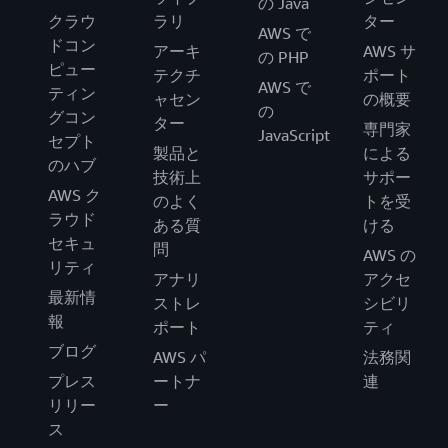
の Java
クラウ
ラリ
ター
AWS で
ドコン
アーキ
AWS サ
の PHP
ピュー
テクチ
ポート
AWS で
ティン
ャセン
の概要
の
グコン
ター
専門家
JavaScript
セプト
製品と
による
のハブ
技術上
サポー
AWS ク
のよく
トを受
ラウド
ある質
ける
セキュ
問
AWS の
リティ
アナリ
アクセ
最新情
ストレ
シビリ
報
ポート
ティ
ブログ
AWS パ
法務関
プレス
ートナ
連
リリー
ー
ス