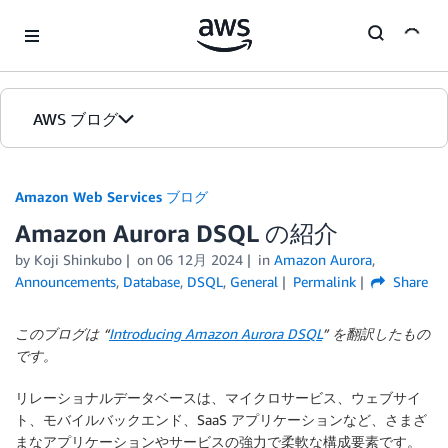
Skip to Main Content
AWS ブログ
ホーム
Amazon Web Services ブログ
Amazon Aurora DSQL の紹介
カテゴリ
by
Koji Shinkubo
on
06 12月 2024
in
Amazon Aurora
,
エディション
Announcements
,
Database
,
DSQL
,
General
Permalink
Share
このブログは “
Introducing Amazon Aurora DSQL
” を翻訳したもの
です。
リレーショナルデータベースは、マイクロサービス、ウェブサイ
ト、モバイルバックエンド、SaaS アプリケーションなど、さまざ
まなアプリケーションやサービスの強力で柔軟な構成要素です。