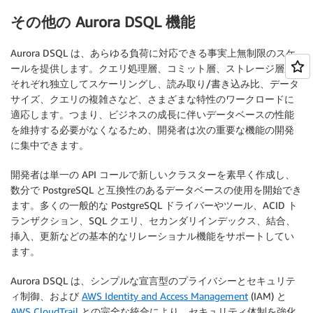
その他の Aurora DSQL 機能
Aurora DSQL は、あらゆる負荷に対応できる事実上無制限のスケ
ールを提供します。クエリ処理層、コミット層、ストレージ層が
それぞれ独立してスケーリングし、読み取り/書き込み比、データ
サイズ、クエリの複雑さなど、さまざまな特性のワークロードに
適応します。つまり、ビジネスの成長に伴いデータベースの性能
を維持する必要がなくなるため、開発者は次の重要な機能の開発
に集中できます。
開発者は単一の API コールで新しいクラスターを素早く作成し、
数分で PostgreSQL と互換性のあるデータベースの使用を開始でき
ます。多くの一般的な PostgreSQL ドライバーやツール、ACID ト
ランザクション、SQL クエリ、セカンダリインデックス、結合、
挿入、更新などの基本的なリレーショナル機能をサポートしてい
ます。
Aurora DSQL は、シンプルな宣言型のプライバシーとセキュリテ
ィ制御、および
AWS Identity and Access Management
(IAM) と
AWS CloudTrail
との完全な統合により、セキュリティ体制を強化