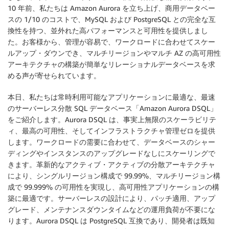
10 年前、私たちは Amazon Aurora を立ち上げ、商用データベー
スの 1/10 のコストで、MySQL および PostgreSQL との完全な互
換性を持つ、並外れた高パフォーマンスと可用性を提供しまし
た。お客様から、管理が容易で、ワークロードに合わせてスケー
ルアップ・ダウンでき、マルチリージョンやマルチ AZ の高可用性
アーキテクチャの構築が簡単なリレーショナルデータベースを求
める声が寄せられています。
本日、私たちは常時利用可能なアプリケーションに最適な、最速
のサーバーレス分散 SQL データベース「Amazon Aurora DSQL」
をご紹介します。Aurora DSQL は、事実上無限のスケーラビリテ
ィ、最高の可用性、そしてインフラストラクチャ管理ゼロを提供
します。ワークロードの需要に合わせて、データベースのシャー
ディングやインスタンスのアップグレードなしにスケーリングで
きます。革新的なアクティブ・アクティブの分散アーキテクチャ
により、シングルリージョン構成で 99.99%、マルチリージョン構
成で 99.999% の可用性を実現し、高可用性アプリケーションの構
築に最適です。サーバーレスの設計により、パッチ適用、アップ
グレード、メンテナンスダウンタイムなどの運用負荷が不要にな
ります。Aurora DSQL は PostgreSQL 互換であり、開発者は既知