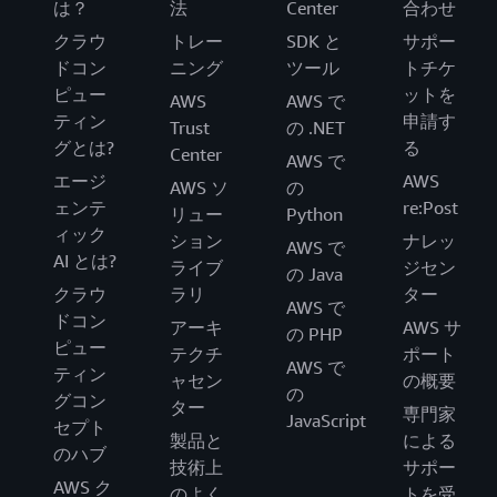
は？
法
Center
合わせ
クラウ
トレー
SDK と
サポー
ドコン
ニング
ツール
トチケ
ピュー
ットを
AWS
AWS で
ティン
申請す
Trust
の .NET
グとは?
る
Center
AWS で
エージ
AWS
AWS ソ
の
ェンテ
re:Post
リュー
Python
ィック
ション
ナレッ
AWS で
AI とは?
ライブ
ジセン
の Java
クラウ
ラリ
ター
AWS で
ドコン
アーキ
AWS サ
の PHP
ピュー
テクチ
ポート
AWS で
ティン
ャセン
の概要
の
グコン
ター
専門家
JavaScript
セプト
製品と
による
のハブ
技術上
サポー
AWS ク
のよく
トを受