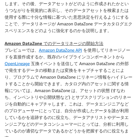
します。その後、データアセットがどのように作成されたかとい
うつながりを視覚的に表示し、そのデータアセットを検索または
使用する際に十分な情報に基づいた意思決定を行えるようにする
ことで、データリネージが Amazon DataZone データカタログエク
スペリエンスをどのように強化するのかを説明します。
Amazon DataZone でのデータリネージの開始方法
プレビューでは、
Amazon DataZone API
を使用してリネージノー
ドを直接作成するか、既存のパイプラインコンポーネントから
OpenLineage
互換イベントを送信して Amazon DataZone の外部
で発生するデータの移動または変換をキャプチャすることによ
り、プログラムで Amazon DataZone にリネージ情報をハイドレー
トすることから開始できます。カタログ内のアセットに関する情
報については、Amazon DataZone は、アセットの状態 (すなわ
ち、インベントリや公開状態など) とサブスクリプションのリネー
ジを自動的にキャプチャします。これは、データエンジニアなど
のプロデューサーにとっては、自分が作成したデータを誰が利用
しているかを追跡するのに役立ち、データアナリストやデータエ
ンジニアなどのデータコンシューマーにとっては、分析に利用し
ているのが適切なデータであるかどうかを把握するのに役立ちま