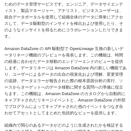
ためのデータ管理サービスです。エンジニア、データサイエンテ
ィスト、製品マネージャー、アナリスト、ビジネスユーザーは、
統合データポータルを使用して組織全体のデータに簡単にアクセ
スして、データ駆動型のインサイトを検出および使用したり、そ
のようなインサイトを得るためにコラボレーションしたりできま
す。
Amazon DataZone の API 駆動型で OpenLineage 互換の新しいデ
ータリネージ機能のプレビューを発表します。この機能は、時間
の経過に合わせたデータ移動のエンドツーエンドのビューを提供
します。データリネージは Amazon DataZone 内の新しい機能であ
り、ユーザーによるデータの出自の視覚化および理解、変更管理
の追跡、データエラーが報告された際の根本原因分析の実行、ソ
ースからターゲットへのデータ移動に関する質問への準備に役立
ちます。この機能は、Amazon DataZone のカタログから自動的に
キャプチャされたリネージイベントと、Amazon DataZone の外部
でプログラムによってキャプチャされた他のイベントをつなぎ合
わせてアセットとしてまとめた包括的なビューを提供します。
組織内で関心のあるデータがどのように生成されたかを検証する