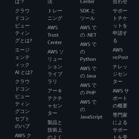
は？
法
Center
合わせ
クラウ
トレー
SDK と
サポー
ドコン
ニング
ツール
トチケ
ピュー
ットを
AWS
AWS で
ティン
申請す
Trust
の .NET
グとは?
る
Center
AWS で
エージ
AWS
AWS ソ
の
ェンテ
re:Post
リュー
Python
ィック
ション
ナレッ
AWS で
AI とは?
ライブ
ジセン
の Java
クラウ
ラリ
ター
AWS で
ドコン
アーキ
AWS サ
の PHP
ピュー
テクチ
ポート
AWS で
ティン
ャセン
の概要
の
グコン
ター
専門家
JavaScript
セプト
製品と
による
のハブ
技術上
サポー
AWS ク
のよく
トを受