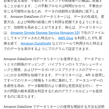
必要がある場合、手動のドキュメントや関係者への確認に依拠す
ることがあります。この手動プロセスは時間がかかり、不整合が
生じる可能性があるため、データの信頼性が直接的に低下しま
す。Amazon DataZone のデータリネージは、データの生成元、変
更方法、および時間の経過に伴う利用を把握できるようにするこ
とで、信頼性を高めることができます。例えば、データリネージ
は、
Amazon Simple Storage Service (Amazon S3)
で生のファイル
としてキャプチャされた時点から、
AWS Glue
を利用した ETL 変
換を経て、
Amazon QuickSight
などのツールで利用された時点ま
でのデータを表示するようにプログラムで設定できます。
Amazon DataZone のデータリネージを使用すると、データアセッ
トとその関係のマッピング、パイプラインのトラブルシューティ
ングと開発、およびデータガバナンスプラクティスのアサーショ
ンにかかる時間を短縮できます。データリネージは、API を使用し
てすべてのリネージ情報を 1 か所に集約して、データユーザーの
生産性を高め、データ駆動型のより適切な意思決定を行い、デー
タの問題の根本原因を特定するためのグラフィカルビューを提供
するのに役立ちます。
Amazon DataZone でデータリネージの使用を開始する方法を説明