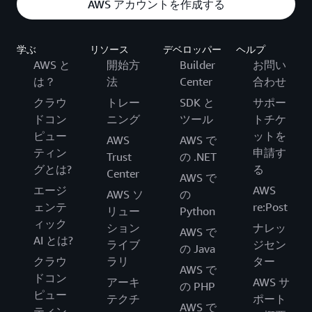
AWS アカウントを作成する
学ぶ
リソース
デベロッパー
ヘルプ
AWS と
開始方
Builder
お問い
は？
法
Center
合わせ
クラウ
トレー
SDK と
サポー
ドコン
ニング
ツール
トチケ
ピュー
ットを
AWS
AWS で
ティン
申請す
Trust
の .NET
グとは?
る
Center
AWS で
エージ
AWS
AWS ソ
の
ェンテ
re:Post
リュー
Python
ィック
ション
ナレッ
AWS で
AI とは?
ライブ
ジセン
の Java
クラウ
ラリ
ター
AWS で
ドコン
アーキ
AWS サ
の PHP
ピュー
テクチ
ポート
AWS で
ティン