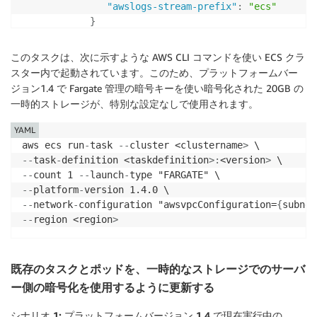
"awslogs-stream-prefix"
:
"ecs"
}
}
,
"name"
:
"sample-fargate-app"
,
このタスクは、次に示すような AWS CLI コマンドを使い ECS クラ
"portMappings"
:
[
スター内で起動されています。このため、プラットフォームバー
{
ジョン1.4 で Fargate 管理の暗号キーを使い暗号化された 20GB の
"containerPort"
:
80
,
一時的ストレージが、特別な設定なしで使用されます。
"hostPort"
:
80
,
"protocol"
:
"tcp"
YAML
}
aws ecs run
-
task 
-
-
cluster <clustername
>
]
-
-
task
-
definition <taskdefinition
>
:
<version
>
}
-
-
count 1 
-
-
launch
-
]
,
-
-
platform
-
"cpu"
:
"256"
,
-
-
network
-
configuration "awsvpcConfiguration=
{
subnet
"executionRoleArn"
:
"arn:aws:iam::012345678910:ro
-
-
region <region
>
"family"
:
"fargate-task-definition"
,
"memory"
:
"512"
,
"networkMode"
:
"awsvpc"
,
既存のタスクとポッドを、一時的なストレージでのサーバ
"requiresCompatibilities"
:
[
ー側の暗号化を使用するように更新する
"FARGATE"
]
シナリオ 1: プラットフォームバージョン 1.4 で現在実行中の