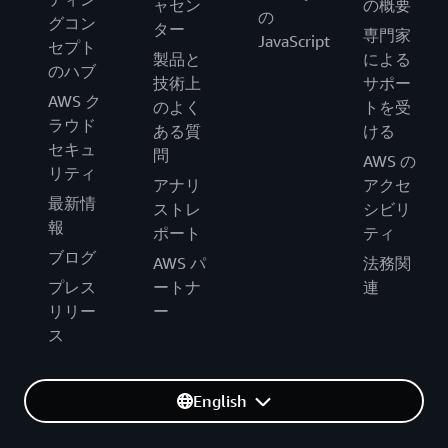
ャセン
の概要
の
グコン
ター
専門家
JavaScript
セプト
製品と
による
のハブ
技術上
サポー
AWS ク
のよく
トを受
ラウド
ある質
ける
セキュ
問
AWS の
リティ
アナリ
アクセ
最新情
ストレ
シビリ
報
ポート
ティ
ブログ
AWS パ
法務関
プレス
ートナ
連
リリー
ー
ス
English