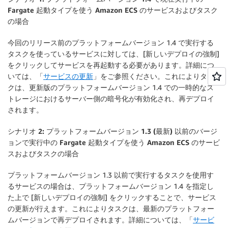
}
Fargate 起動タイプを使う Amazon ECS のサービスおよびタスク
の場合
今回のリリース前のプラットフォームバージョン 1.4 で実行する
タスクを使っているサービスに対しては、[
新しいデプロイの強制
]
をクリックしてサービスを再起動する必要があります。詳細につ
いては、「
サービスの更新
」をご参照ください。これによりタス
クは、更新版のプラットフォームバージョン 1.4 での一時的なス
トレージにおけるサーバー側の暗号化が有効化され、再デプロイ
されます。
シナリオ 2: プラットフォームバージョン 1.3 (最新) 以前のバージ
ョンで実行中の Fargate 起動タイプを使う Amazon ECS のサービ
スおよびタスクの場合
プラットフォームバージョン 1.3 以前で実行するタスクを使用す
るサービスの場合は、プラットフォームバージョン 1.4 を指定し
た上で [
新しいデプロイの強制
] をクリックすることで、サービス
の更新が行えます。これによりタスクは、最新のプラットフォー
ムバージョンで再デプロイされます。詳細については、「
サービ