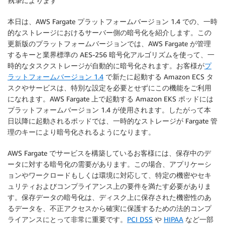
執筆によります
本日は、AWS Fargate プラットフォームバージョン 1.4 での、一時
的なストレージにおけるサーバー側の暗号化を紹介します。この
更新版のプラットフォームバージョンでは、AWS Fargate が管理
するキーと業界標準の AES-256 暗号化アルゴリズムを使って、一
時的なタスクストレージが自動的に暗号化されます。お客様が
プ
ラットフォームバージョン 1.4
で新たに起動する Amazon ECS タ
スクやサービスは、特別な設定を必要とせずにこの機能をご利用
になれます。AWS Fargate 上で起動する Amazon EKS ポッドには
プラットフォームバージョン 1.4 が使用されます。したがって本
日以降に起動されるポッドでは、一時的なストレージが Fargate 管
理のキーにより暗号化されるようになります。
AWS Fargate でサービスを構築しているお客様には、保存中のデ
ータに対する暗号化の需要があります。この場合、アプリケーシ
ョンやワークロードもしくは環境に対応して、特定の機密やセキ
ュリティおよびコンプライアンス上の要件を満たす必要がありま
す。保存データの暗号化は、ディスク上に保存された機密性のあ
るデータを、不正アクセスから確実に保護するための法的コンプ
ライアンスにとって非常に重要です。
PCI DSS
や
HIPAA
など一部