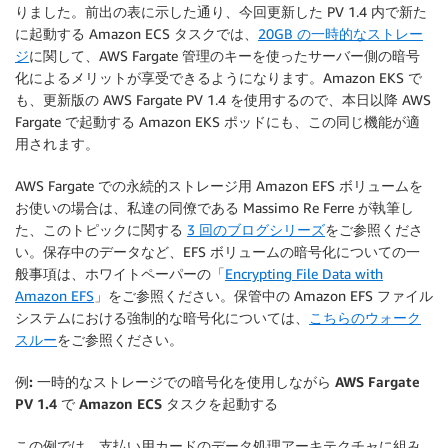
りました。前出の表に示した通り、今回更新した PV 1.4 内で新た
に起動する Amazon ECS タスクでは、
20GB の一時的なストレー
ジ
に関して、AWS Fargate 管理のキーを使ったサーバー側の暗号
化によるメリットが享受できるようになります。Amazon EKS で
も、更新版の AWS Fargate PV 1.4 を使用するので、本日以降 AWS
Fargate で起動する Amazon EKS ポッドにも、この同じ機能が適
用されます。
AWS Fargate での永続的ストレージ用 Amazon EFS ボリュームを
お使いの場合は、私達の同僚である Massimo Re Ferre が執筆し
た、このトピックに関する
3 回のブログシリーズ
をご参照くださ
い。保存中のデータなど、EFS ボリュームの暗号化についての一
般事項は、ホワイトペーパーの「
Encrypting File Data with
Amazon EFS
」をご参照ください。保管中の Amazon EFS ファイル
システムにおける強制的な暗号化については、
こちらのウォーク
スルー
をご参照ください。
例: 一時的なストレージでの暗号化を使用しながら AWS Fargate
PV 1.4 で Amazon ECS タスクを起動する
この例では、支払い用カードのデータ処理アーキテクチャに組み