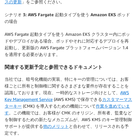
スの更新
」をご参照ください。
シナリオ 3: AWS Fargate 起動タイプを使う Amazon EKS ポッド
の場合
AWS Fargate 起動タイプを使う Amazon EKS クラスター内にポッ
ドやデプロイがある場合、ポッドやそれに対応するデプロイを再
起動し、更新版の AWS Fargate プラットフォームバージョン 1.4
を適用する必要があります。
関連する更新予定と参照できるドキュメント
当社では、暗号化機能の実装、特にキーの管理については、お客
様ごとに所有と制御権に関するさまざまな要件が存在することを
認識しております。現在、一時的なストレージ向けとして、
AWS
Key Management Service
(AWS KMS) で保存できる
カスタマーマス
ターキー
(CMK) を導入するための機能について
作業を進めていま
す
。この機能では、お客様が CMK のオリジン、所有者、監査など
を制御するための新たなメカニズムが、AWS KMS のキー管理制御
サポートが提供する
他のメリット
と合わせて、リリースされる予
定です。