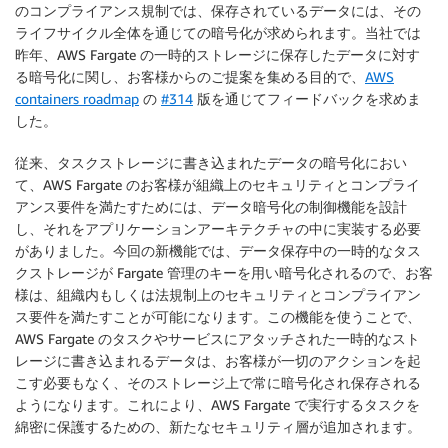
のコンプライアンス規制では、保存されているデータには、その
ライフサイクル全体を通じての暗号化が求められます。当社では
昨年、AWS Fargate の一時的ストレージに保存したデータに対す
る暗号化に関し、お客様からのご提案を集める目的で、
AWS
containers roadmap
の
#314
版を通じてフィードバックを求めま
した。
従来、タスクストレージに書き込まれたデータの暗号化におい
て、AWS Fargate のお客様が組織上のセキュリティとコンプライ
アンス要件を満たすためには、データ暗号化の制御機能を設計
し、それをアプリケーションアーキテクチャの中に実装する必要
がありました。今回の新機能では、データ保存中の一時的なタス
クストレージが Fargate 管理のキーを用い暗号化されるので、お客
様は、組織内もしくは法規制上のセキュリティとコンプライアン
ス要件を満たすことが可能になります。この機能を使うことで、
AWS Fargate のタスクやサービスにアタッチされた一時的なスト
レージに書き込まれるデータは、お客様が一切のアクションを起
こす必要もなく、そのストレージ上で常に暗号化され保存される
ようになります。これにより、AWS Fargate で実行するタスクを
綿密に保護するための、新たなセキュリティ層が追加されます。