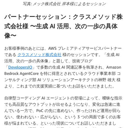
写真: メック株式会社 岸本様によるセッション
パートナーセッション：クラスメソッド株
式会社様 〜生成 AI 活用、次の一歩の具体
像〜
お客様事例のあとには、AWS プレミアティアサービスパートナー
である
クラスメソッド株式会社
様のセッションです。「生成 AI
活用、次の一歩の具体像」と題して、技術ブログ
「
DevelopersIO
」で多数の生成 AI 関連記事を執筆され、Amazon
Bedrock AgentCore を特に得意とされているクラウド事業本部 コ
ンサルティング部 AI ソリューションアーキテクトの神野 雄大 様
より、これまでの支援実績に基づいたお話をいただきました。
自律型コーディング AI エージェントの登場によって、曖昧な指示
でも高品質なアウトプットが出せるようになり、変化は急速に進
んでいる一方で、PoC の先に進めない、作ったけれど運用が回ら
ない、使われない・広がらない、という 3 つの局面で多くのお客
様が悩まれている、といった現状についてお話しいただきまし