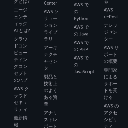
グとは?
る
Center
AWS で
エージ
AWS
AWS ソ
の
ェンテ
re:Post
リュー
Python
ィック
ション
ナレッ
AWS で
AI とは?
ライブ
ジセン
の Java
クラウ
ラリ
ター
AWS で
ドコン
アーキ
AWS サ
の PHP
ピュー
テクチ
ポート
AWS で
ティン
ャセン
の概要
の
グコン
ター
専門家
JavaScript
セプト
製品と
による
のハブ
技術上
サポー
AWS ク
のよく
トを受
ラウド
ある質
ける
セキュ
問
AWS の
リティ
アナリ
アクセ
最新情
ストレ
シビリ
報
ポート
ティ