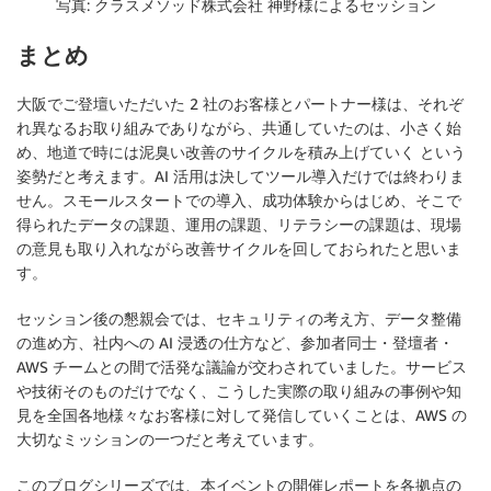
写真: クラスメソッド株式会社 神野様によるセッション
まとめ
大阪でご登壇いただいた 2 社のお客様とパートナー様は、それぞ
れ異なるお取り組みでありながら、共通していたのは、小さく始
め、地道で時には泥臭い改善のサイクルを積み上げていく という
姿勢だと考えます。AI 活用は決してツール導入だけでは終わりま
せん。スモールスタートでの導入、成功体験からはじめ、そこで
得られたデータの課題、運用の課題、リテラシーの課題は、現場
の意見も取り入れながら改善サイクルを回しておられたと思いま
す。
セッション後の懇親会では、セキュリティの考え方、データ整備
の進め方、社内への AI 浸透の仕方など、参加者同士・登壇者・
AWS チームとの間で活発な議論が交わされていました。サービス
や技術そのものだけでなく、こうした実際の取り組みの事例や知
見を全国各地様々なお客様に対して発信していくことは、AWS の
大切なミッションの一つだと考えています。
このブログシリーズでは、本イベントの開催レポートを各拠点の