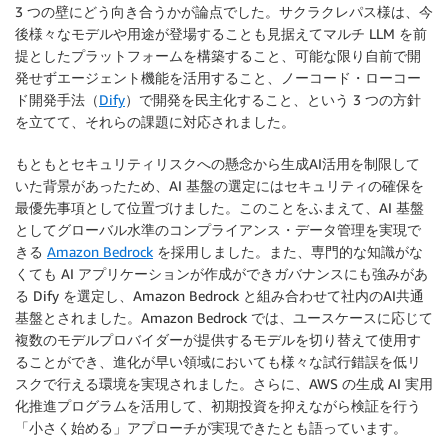
3 つの壁にどう向き合うかが論点でした。サクラクレパス様は、今
後様々なモデルや用途が登場することも見据えてマルチ LLM を前
提としたプラットフォームを構築すること、可能な限り自前で開
発せずエージェント機能を活用すること、ノーコード・ローコー
ド開発手法（
Dify
）で開発を民主化すること、という 3 つの方針
を立てて、それらの課題に対応されました。
もともとセキュリティリスクへの懸念から生成AI活用を制限して
いた背景があったため、AI 基盤の選定には
セキュリティの確保を
最優先事項
として位置づけました。このことをふまえて、AI 基盤
としてグローバル水準のコンプライアンス・データ管理を実現で
きる
Amazon Bedrock
を採用しました。また、専門的な知識がな
くても AI アプリケーションが作成ができガバナンスにも強みがあ
る Dify を選定し、Amazon Bedrock と組み合わせて社内のAI共通
基盤とされました。Amazon Bedrock では、ユースケースに応じて
複数のモデルプロバイダーが提供するモデルを切り替えて使用す
ることができ、進化が早い領域においても様々な試行錯誤を低リ
スクで行える環境を実現されました。さらに、AWS の生成 AI 実用
化推進プログラムを活用して、初期投資を抑えながら検証を行う
「小さく始める」アプローチが実現できたとも語っています。