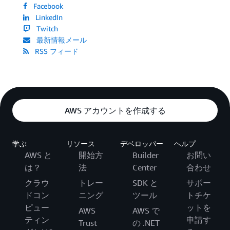
Facebook
LinkedIn
Twitch
最新情報メール
RSS フィード
AWS アカウントを作成する
学ぶ
リソース
デベロッパー
ヘルプ
AWS と
開始方
Builder
お問い
は？
法
Center
合わせ
クラウ
トレー
SDK と
サポー
ドコン
ニング
ツール
トチケ
ピュー
ットを
AWS
AWS で
ティン
申請す
Trust
の .NET