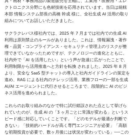
具・画材・事務用品の製造販売を主軸に、工業用・医療用・エレ
クトロニクス分野にも色材技術を応用されています。当日は統轄
本部 情報システム部長の高橋 幹成 様に、全社生成 AI 活用の取り
組みについてお話しいただきました。
サクラクレパス様社内では、2025 年 7 月までは社内での生成 AI
利用は原則禁止のルールがありました。これは、情報漏洩・著作
権・品質・コンプライアンス・セキュリティ管理上のリスクが整
理できていなかったためですが、テクノロジーの進化とともに、
社内外で「AI を活用したい」という声が急速に広がったことで、
利用制限から活用推進へと方針を転換 されました。2025 年 8 月
より、安全な SaaS 型チャットの導入と社内ガイドラインの策定を
進め、RAG による社内のナレッジ活用、業務フローの一部を生成
AI/AI エージェントに代行させるところまで、段階的に AI のビジ
ネス活用を進められました。
これらのお取り組みのなかで特に試行錯誤された点として挙げら
れていたのが、生成 AI の「3 ヶ月ごとに常識が変わる」というス
ピード感に対応していくことです。「どのモデルが最適か判断で
きない」「技術的ハードルが高く専門エンジニアが必要」「高額
な初期投資が必要で、数ヶ月後には状況が変わっている」──この