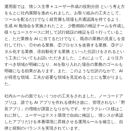
運用面では、
情シス主導 × ユーザー作成の役割分担
という考え方
をもとに社内展開を進められました。お取り組みの工夫として、
ツールを配るだけでなく経営層も現場も共通認識を持てるよう、
生成 AI 勉強会を実施されたこと、少数精鋭の検証チームを作成し
様々なユースケースに対して試行錯誤の検証を日々行っているこ
と、ただ業務を AI に当てるだけでなく、既存の業務の見直しを並
行して行い、①やめる業務、②プロセスを改善する業務、③デジ
タル化する業務、④自動化する業務 といった仕訳けをされるとい
う工夫についてもお話いただきました。これによって、より注力
すべき領域が明確になり、AIを取り入れた場合の業務のゴールも
明確になる効果があります。また、このような仕訳のなかで、AI
が得意な領域、工夫が必要な領域を見定めることにも繋がりまし
た。
社内ルールの面でもいくつかの工夫をされました。ノーコードア
プリは、誰でも AI アプリを作れる便利さ故に、管理されない「野
良アプリ」の増殖が課題となりがちです。サクラクレパス様はこ
れに対し、ユーザーはテスト環境で自由に検証し、情シスが承認
したアプリだけを本番環境に昇格させる運用ルールを確立し、自
律と統制のバランスを実現されています。