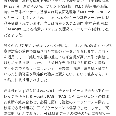
県尼崎市に本社を構える東証プライム上場企業で、従業員数は単
体 277 名・連結 480 名。プリント配線板（PCB）製造用の薬品、
特に半導体パッケージ基板向け銅表面処理剤「MECetchBOND CZ
シリーズ」を主力とされ、世界中のパッケージ基板メーカーに製
品を提供されています。当日は情報システム部門 岸本 宗真 様に
「AI Agent による検索システム」の開発ストーリーをお話しいた
だきました。
設立から 57 年近くが経つメック様には、これまでの数多くの受託
案件対応の過程で蓄積された大量のデータが存在します。これら
を活用して、「経験や力量の差によらず全員が高い水準で業務に
取り組める状態にしたい」「複雑な専門領域でも直感的に情報に
アクセスできるようにしたい」「報告書・特許・議事録・論文と
いった知的資産を戦略的な強みに変えたい」という観点から、AI
の活用に取り組まれました。
岸本様がまず取り組まれたのは、チャットベースで過去の案件ナ
レッジを得られる Agentic RAG （RAG に AI エージェントの自律
的判断を組み合わせ、必要に応じて複数のデータソースを動的に
検索できる仕組み）アプリケーションの構築でした。しかし、実
際に取り組んでみると、AI は研究データの取得のために複雑な手