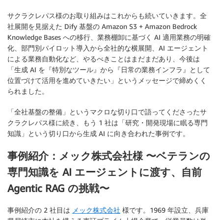
サクラクレパス様のお取り組みはこれからも続いていきます。全
社展開を見据えた Dify 基盤の Amazon S3 + Amazon Bedrock
Knowledge Bases への移行、業務棚卸に基づく AI 適用業務の明確
化、部門別パイロット導入から全社的な横展開、AI エージェント
による業務自動化など、やるべきことはまだまだあり、今後は
「生成 AI を『特別なツール』から『日常の業務インフラ』として
位置づけて活用を進めていきたい」というメッセージで締めくく
られました。
「全社基盤の整備」というマクロな切り口で語ってくださったサ
クラクレパス様に続き、もう 1 社は「研究・開発現場に眠る専門
知識」という切り口から生成 AI に向き合われた事例です。
事例紹介：メック株式会社様 〜ベテランの
専門知識を AI エージェントに渡す、自前
Agentic RAG の挑戦〜
事例紹介の 2 社目は
メック株式会社
様です。1969 年設立、兵庫