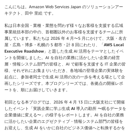
こんにちは。Amazon Web Services Japan のソリューションアー
キテクト、田中 里絵 です。
私は日本全国・業種・業態を問わず様々なお客様を支援する広域
事業統括本部の中の、首都圏以外のお客様を支援するチームに所
属しています。私たちは 2026 年 4 月〜5 月にかけて、大阪・名古
屋・広島・博多・札幌の 5 都市・計 8 回にわたり、「
AWS Local
Executive Roadshow
」と題した生成 AI 活用をテーマとしたイベ
ントを開催しました。AI を自社の業務に活かしたい企業の経営
層・情報システム部門の皆様と、AI で顧客を支援する IT 企業の皆
様、それぞれにお集まりいただき、各地域の登壇企業の実体験を
起点に、参加者同士で生成 AI 活用の次の一歩を考える場として企
画したシリーズです。本ブログシリーズでは、各拠点の開催レポ
ートを、順にお届けしていきます。
初回となる本ブログでは、2026 年 4 月 13 日に大阪支社にて開催
したイベント「
実践企業に学ぶ生成 AI 導入の勘所 〜眠るデータを
企業価値に変える〜
」の様子をレポートします。AI を自社の業務
に活かしたい企業のエグゼクティブ・情報システム部門の皆様を
お迎えし、生成 AI をいかに自社のビジネス価値へと転換するかを