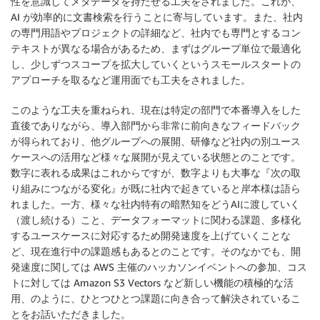
性を意識してメタデータを持たせる工夫をされました。これが、
AI が効率的に文書検索を行うことに寄与しています。また、社内
の専門用語やプロジェクトの詳細など、社内でも専門とするコン
テキストが異なる場合があるため、まずはグループ単位で最適化
し、少しずつスコープを拡大していくというスモールスタートの
アプローチを取るなど運用面でも工夫をされました。
このような工夫を重ねられ、現在は特定の部門で本番導入をした
直後でありながら、導入部門から非常に前向きなフィードバック
が得られており、他グループへの展開、研修など社内の別ユース
ケースへの活用など様々な展開が見えている状態とのことです。
数字に表れる成果はこれからですが、数字よりも大事な『次の取
り組みにつながる変化』が既に社内で起きていると岸本様は語ら
れました。一方、様々な社内特有の暗黙知をどうAIに渡していく
（渡し続ける）こと、データフォーマットに関わる課題、多様化
するユースケースに対応するため開発速度を上げていくことな
ど、現在進行中の課題感もあるとのことです。そのなかでも、開
発速度に関しては AWS 主催のハッカソンイベントへの参加、コス
トに対しては Amazon S3 Vectors など新しい機能の積極的な活
用、のように、ひとつひとつ課題に向き合って解決されているこ
とをお話いただきました。