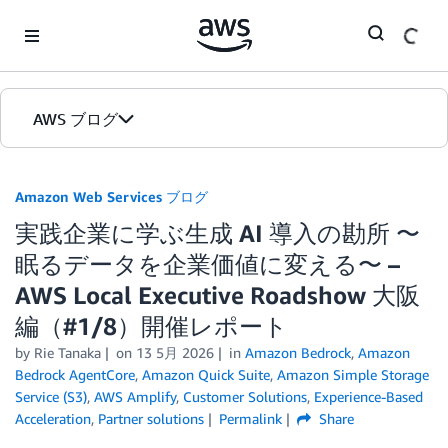
Skip to Main Content
AWS ブログ
ホーム
Amazon Web Services ブログ
実践企業に学ぶ生成 AI 導入の勘所 〜
カテゴリ
眠るデータを企業価値に変える〜 –
エディション
AWS Local Executive Roadshow 大阪
編（#1/8）開催レポート
by
Rie Tanaka
on
13 5月 2026
in
Amazon Bedrock
,
Amazon
Bedrock AgentCore
,
Amazon Quick Suite
,
Amazon Simple Storage
Service (S3)
,
AWS Amplify
,
Customer Solutions
,
Experience-Based
Acceleration
,
Partner solutions
Permalink
Share