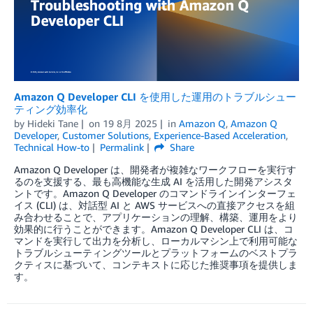
Amazon Q Developer CLI を使用した運用のトラブルシュー
ティング効率化
by
Hideki Tane
on
19 8月 2025
in
Amazon Q
,
Amazon Q
Developer
,
Customer Solutions
,
Experience-Based Acceleration
,
Technical How-to
Permalink
Share
Amazon Q Developer は、開発者が複雑なワークフローを実行す
るのを支援する、最も高機能な生成 AI を活用した開発アシスタ
ントです。Amazon Q Developer のコマンドラインインターフェ
イス (CLI) は、対話型 AI と AWS サービスへの直接アクセスを組
み合わせることで、アプリケーションの理解、構築、運用をより
効果的に行うことができます。Amazon Q Developer CLI は、コ
マンドを実行して出力を分析し、ローカルマシン上で利用可能な
トラブルシューティングツールとプラットフォームのベストプラ
クティスに基づいて、コンテキストに応じた推奨事項を提供しま
す。