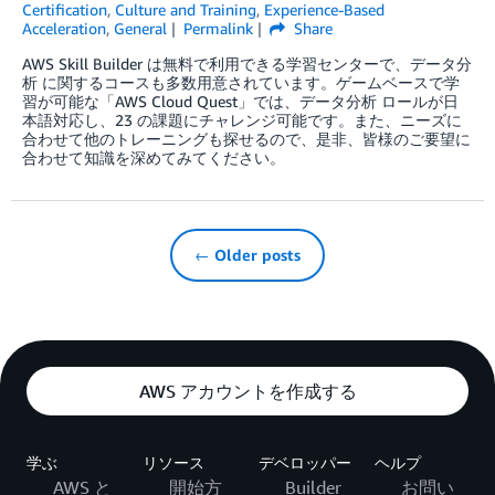
Certification
,
Culture and Training
,
Experience-Based
Acceleration
,
General
Permalink
Share
AWS Skill Builder は無料で利用できる学習センターで、データ分
析 に関するコースも多数用意されています。ゲームベースで学
習が可能な「AWS Cloud Quest」では、データ分析 ロールが日
本語対応し、23 の課題にチャレンジ可能です。また、ニーズに
合わせて他のトレーニングも探せるので、是非、皆様のご要望に
合わせて知識を深めてみてください。
← Older posts
AWS アカウントを作成する
学ぶ
リソース
デベロッパー
ヘルプ
AWS と
開始方
Builder
お問い