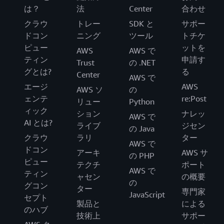
は？
法
Center
合わせ
クラウ
トレー
SDK と
サポー
ドコン
ニング
ツール
トチケ
ピュー
ットを
AWS
AWS で
ティン
申請す
Trust
の .NET
グとは?
る
Center
AWS で
エージ
AWS
AWS ソ
の
ェンテ
re:Post
リュー
Python
ィック
ション
ナレッ
AWS で
AI とは?
ライブ
ジセン
の Java
クラウ
ラリ
ター
AWS で
ドコン
アーキ
AWS サ
の PHP
ピュー
テクチ
ポート
AWS で
ティン
ャセン
の概要
の
グコン
ター
専門家
JavaScript
セプト
製品と
による
のハブ
技術上
サポー