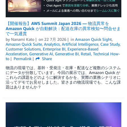
【開催報告】AWS Summit Japan 2026 — 物流異常を
Amazon Quick が自動解決：配送在庫の異常検知〜問合せま
で一気通貫
by
Nanami Kato
on
22 7月 2026
in
Amazon Quick Sight
,
Amazon Quick Suite
,
Analytics
,
Artificial Intelligence
,
Case Study
,
Customer Solutions
,
Enterprise BI
,
Experience-Based
Acceleration
,
Generative AI
,
Generative BI
,
Retail
,
Technical How-
to
Permalink
Share
物流の現場では、基幹・受発注・在庫・配送など複数のシステム
にデータが分散しています。今回の展示では、Amazon Quick が
これらの課題をどのように解決するかを、実際の業務シナリオに
沿ってデモでお見せしました。皆さまの物流現場でも、こんな課
題はありませんか？