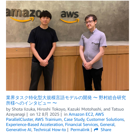
業界タスク特化型⼤規模⾔語モデルの開発 〜 野村総合研究
所様へのインタビュー 〜
by
Shota Iizuka
,
Hiroshi Tokoyo
,
Kazuki Motohashi
, and
Tatsuo
Azeyanagi
on
12 8月 2025
in
Amazon EC2
,
AWS
ParallelCluster
,
AWS Trainium
,
Case Study
,
Customer Solutions
,
Experience-Based Acceleration
,
Financial Services
,
General
,
Generative AI
,
Technical How-to
Permalink
Share