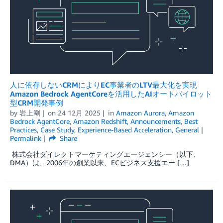
人に依存しないCRMによりEC事業者のLTV最大化を実現
Amazon Bedrock AgentCoreを活用したAIオートパイロット
型CRM開発事例
by
岩上剛
on
24 12月 2025
in
Amazon Aurora
,
Amazon
Bedrock AgentCore
,
Amazon Redshift
,
Announcements
,
Best
Practices
,
Case Study
,
Experience-Based Acceleration
,
General
Permalink
Share
株式会社ダイレクトマーケティングエージェンシー（以下、
DMA）は、2006年の創業以来、ECビジネス支援エー […]