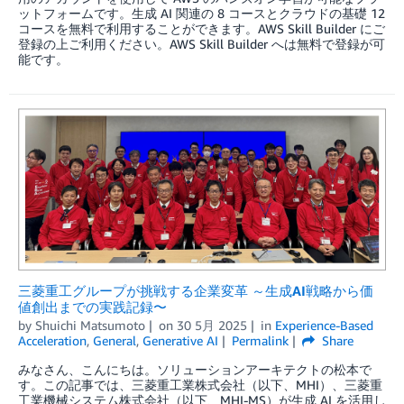
ットフォームです。生成 AI 関連の 8 コースとクラウドの基礎 12
コースを無料で利用することができます。AWS Skill Builder にご
登録の上ご利用ください。AWS Skill Builder へは無料で登録が可
能です。
三菱重工グループが挑戦する企業変革 ～生成AI戦略から価
値創出までの実践記録〜
by
Shuichi Matsumoto
on
30 5月 2025
in
Experience-Based
Acceleration
,
General
,
Generative AI
Permalink
Share
みなさん、こんにちは。ソリューションアーキテクトの松本で
す。この記事では、三菱重工業株式会社（以下、MHI）、三菱重
工業機械システム株式会社（以下、MHI-MS）が生成 AI を活用し