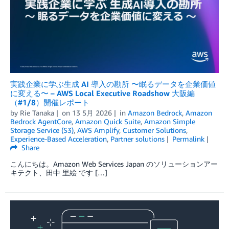
実践企業に学ぶ生成 AI 導入の勘所 〜眠るデータを企業価値
に変える〜 – AWS Local Executive Roadshow 大阪編
（#1/8）開催レポート
by
Rie Tanaka
on
13 5月 2026
in
Amazon Bedrock
,
Amazon
Bedrock AgentCore
,
Amazon Quick Suite
,
Amazon Simple
Storage Service (S3)
,
AWS Amplify
,
Customer Solutions
,
Experience-Based Acceleration
,
Partner solutions
Permalink
Share
こんにちは。Amazon Web Services Japan のソリューションアー
キテクト、田中 里絵 です […]