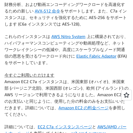
財務分析、および動画エンコーディングワークロードを高速化す
るための新しい
AVX-512 命令
をサポートします。また、C7a イン
スタンスは、セキュリティを強化するために AES-256 をサポート
します (C6a インスタンスでは AES-128)。
これらのインスタンスは
AWS Nitro System
上に構築されており、
ハイパフォーマンスコンピューティングや動画処理など、ネット
ワークレイテンシーの低減や、高度にスケーラブルなノード間通
信の恩恵を受けるワークロード向けに
Elastic Fabric Adaptor
(EFA)
をサポートしています。
今すぐご利用いただけます
Amazon EC2 C7a インスタンスは、米国東部 (オハイオ)、米国東
部 (バージニア北部)、米国西部 (オレゴン)、欧州 (アイルランド) の
AWS リージョンで利用できるようになりました。Amazon EC2 で
のお支払いと同じように、使用した分の料金のみをお支払いいた
だきます。詳細については、
Amazon EC2 の料金ページ
を参照し
てください。
詳細については、
EC2 C7a インスタンスページ
と
AWS/AMD パー