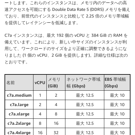
ートします。これらのインスタンスは、メモリ内のデータへの高
速アクセスを可能にする Double Data Rate 5 (DDR5) メモリを備え
ており、前世代のインスタンスと比較して 2.25 倍のメモリ帯域幅
を提供してレイテンシーを低減します。
C7a インスタンスは、最大 192 個の vCPU と 384 GiB の RAM を
備えています。これにより、新しい中サイズのインスタンスが利
用して、ワークロードのサイズをより正確に調整できるようにな
りました (1 個の vCPU、2 GiB を提供します)。詳細な仕様は次の
とおりです。
メモリ
ネットワーク帯域
EBS 帯域幅
名前
vCPU
(GiB)
幅 (Gbps)
(Gbps)
c7a.medium
1
2
最大 12.5
最大 10
c7a.large
2
4
最大 12.5
最大 10
c7a.xlarge
4
8
最大 12.5
最大 10
c7a.2xlarge
8
16
最大 12.5
最大 10
c7a.4xlarge
16
32
最大 12.5
最大 10