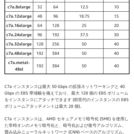
c7a.8xlarge
32
64
12.5
10
c7a.12xlarge
48
96
18.75
15
c7a.16xlarge
64
128
25
20
c7a.24xlarge
96
192
37.5
30
c7a.32xlarge
128
256
50
40
c7a.48xlarge
192
384
50
40
c7a.metal-
192
384
50
40
48xl
C7a インスタンスは最大 50 Gbps の拡張ネットワーキングと 40
Gbps の EBS 帯域幅を備えており、最大 128 個の EBS ボリューム
をインスタンスにアタッチできます (前世代のインスタンスの EBS
ボリュームアタッチメントは最大 28 個)。
C7a インスタンスは、AMD セキュアメモリ暗号化 (SME) を使用し
た常時オンのメモリ暗号化と、暗号化および復号アルゴリズム、
畳み込みニューラルネットワーク (CNN) ベースのアルゴリズム、