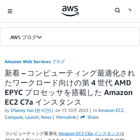
Skip to Main Content
AWS ブログ
ホーム
Amazon Web Services ブログ
新着 – コンピューティング最適化され
カテゴリ
たワークロード向けの第 4 世代 AMD
エディション
EPYC プロセッサを搭載した Amazon
EC2 C7a インスタンス
by
Channy Yun (윤석찬)
on
13 10月 2023
in
Amazon EC2
,
Compute
,
Launch
,
News
Permalink
Share
コンピューティング最適化
Amazon EC2 C6a インスタンス
は