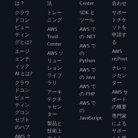
は？
法
Center
合わせ
クラウ
トレー
SDK と
サポー
ドコン
ニング
ツール
トチケ
ピュー
ットを
AWS
AWS で
ティン
申請す
Trust
の .NET
グとは?
る
Center
AWS で
エージ
AWS
AWS ソ
の
ェンテ
re:Post
リュー
Python
ィック
ション
ナレッ
AWS で
AI とは?
ライブ
ジセン
の Java
クラウ
ラリ
ター
AWS で
ドコン
アーキ
AWS サ
の PHP
ピュー
テクチ
ポート
AWS で
ティン
ャセン
の概要
の
グコン
ター
専門家
JavaScript
セプト
製品と
による
のハブ
技術上
サポー
AWS ク