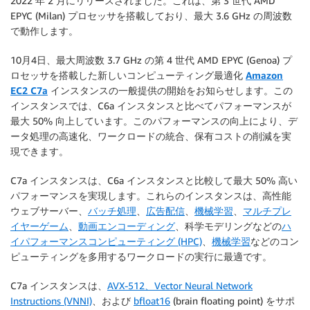
2022 年 2 月にリリースされました。これは、第 3 世代 AMD
EPYC (Milan) プロセッサを搭載しており、最大 3.6 GHz の周波数
で動作します。
10月4日、最大周波数 3.7 GHz の第 4 世代 AMD EPYC (Genoa) プ
ロセッサを搭載した新しいコンピューティング最適化
Amazon
EC2 C7a
インスタンスの一般提供の開始をお知らせします。この
インスタンスでは、C6a インスタンスと比べてパフォーマンスが
最大 50% 向上しています。このパフォーマンスの向上により、デ
ータ処理の高速化、ワークロードの統合、保有コストの削減を実
現できます。
C7a インスタンスは、C6a インスタンスと比較して最大 50% 高い
パフォーマンスを実現します。これらのインスタンスは、高性能
ウェブサーバー、
バッチ処理
、
広告配信
、
機械学習
、
マルチプレ
イヤーゲーム
、
動画エンコーディング
、科学モデリングなどの
ハ
イパフォーマンスコンピューティング (HPC)
、
機械学習
などのコン
ピューティングを多用するワークロードの実行に最適です。
C7a インスタンスは、
AVX-512、Vector Neural Network
Instructions (VNNI)
、および
bfloat16
(brain floating point) をサポ