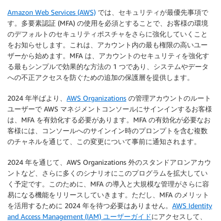
Amazon Web Services (AWS)
では、セキュリティが最優先事項で
す。多要素認証 (MFA) の使用を必須とすることで、お客様の環境
のデフォルトのセキュリティポスチャをさらに強化していくこと
をお知らせします。これは、アカウント内の最も権限の高いユー
ザーから始めます。MFA は、アカウントのセキュリティを強化す
る最もシンプルで効果的な方法の 1 つであり、システムやデータ
への不正アクセスを防ぐための追加の保護層を提供します。
2024 年半ばより、
AWS Organizations
の管理アカウントのルート
ユーザーで AWS マネジメントコンソールにサインインするお客様
は、MFA を有効化する必要があります。MFA の有効化が必要なお
客様には、コンソールへのサインイン時のプロンプトを含む複数
のチャネルを通じて、この変更について事前に通知されます。
2024 年を通じて、AWS Organizations 外のスタンドアロンアカウ
ントなど、さらに多くのシナリオにこのプログラムを拡大してい
く予定です。このために、MFA の導入と大規模な管理がさらに容
易になる機能をリリースしていきます。ただし、MFA のメリット
を活用するために 2024 年を待つ必要はありません。
AWS Identity
and Access Management (IAM) ユーザーガイド
にアクセスして、