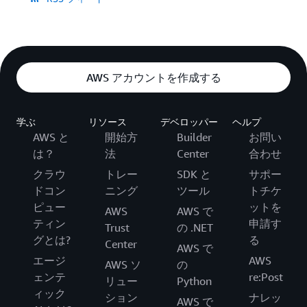
AWS アカウントを作成する
学ぶ
リソース
デベロッパー
ヘルプ
AWS と
開始方
Builder
お問い
は？
法
Center
合わせ
クラウ
トレー
SDK と
サポー
ドコン
ニング
ツール
トチケ
ピュー
ットを
AWS
AWS で
ティン
申請す
Trust
の .NET
グとは?
る
Center
AWS で
エージ
AWS
AWS ソ
の
ェンテ
re:Post
リュー
Python
ィック
ション
ナレッ
AWS で