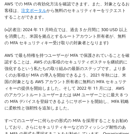
AWS での MFA の有効化方法を確認できます。また、対象となるお
客様は、
注文ポータル
から無料のセキュリティキーをリクエスト
することができます。
(※訳者注: 2024 年 11 月時点では、過去 3 か月間に 300 USD 以上
を消費した、米国を拠点とするルートアカウント所有者が、無料
の MFA セキュリティキー受け取りの対象者となります)
AWS で最も特権を持つユーザーが MFA で保護されていることを確
認することは、AWS のお客様のセキュリティポスチャを継続的に
強化するという私たちの取り組みの最新のステップです。より多
くのお客様が MFA の導入を開始できるよう、2021 年秋には、米
国の対象となる AWS アカウント所有者に無料の MFA セキュリテ
ィキーの提供を開始しました。そして 2022 年 11 月には、AWS
のアカウントルートユーザーまたは IAM ユーザーごとに最大 8 つ
の MFA デバイスを登録できるようにサポートを開始し、MFA 戦略
に柔軟性と強靭性を追加しました。
すべてのユーザーに何らかの形式の MFA を採用することをお勧め
しており、さらにセキュリティキーなどのフィッシング耐性のあ
る MFA の形式を選択することをお勧めしています。Organizations