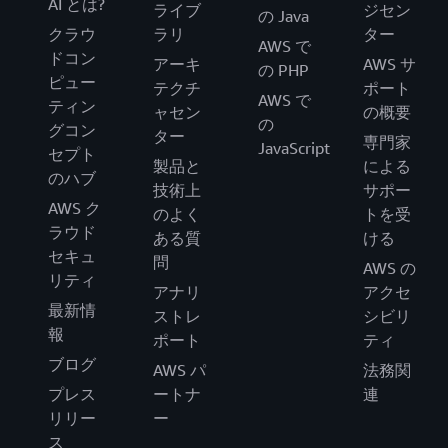
AI とは?
ライブ
ジセン
の Java
クラウ
ラリ
ター
AWS で
ドコン
アーキ
AWS サ
の PHP
ピュー
テクチ
ポート
AWS で
ティン
ャセン
の概要
の
グコン
ター
専門家
JavaScript
セプト
製品と
による
のハブ
技術上
サポー
AWS ク
のよく
トを受
ラウド
ある質
ける
セキュ
問
AWS の
リティ
アナリ
アクセ
最新情
ストレ
シビリ
報
ポート
ティ
ブログ
AWS パ
法務関
プレス
ートナ
連
リリー
ー
ス