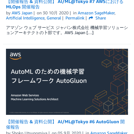
【開催報告 & 資料公開】 AI/ML@Tokyo #7 AWSにおける
MLOps 開催報告
by
AWS Japan
on
30 10月 2020
in
Amazon SageMaker
,
Artificial Intelligence
,
General
Permalink
Share
アマゾン ウェブ サービス ジャパン株式会社 機械学習ソリューシ
ョンアーキテクトの卜部です。AWS Japan […]
【開催報告 & 資料公開】 AI/ML@Tokyo #6 AutoGluon 開
催報告
by
Shoko Utsunomiya
on
05 9月 2020
in
Amazon SageMaker
,