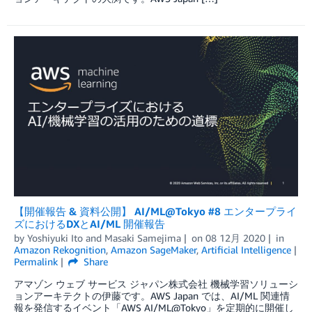
【開催報告 & 資料公開】 AI/ML@Tokyo #8 エンタープライ
ズにおけるDXとAI/ML 開催報告
by
Yoshiyuki Ito
and
Masaki Samejima
on
08 12月 2020
in
Amazon Rekognition
,
Amazon SageMaker
,
Artificial Intelligence
Permalink
Share
アマゾン ウェブ サービス ジャパン株式会社 機械学習ソリューシ
ョンアーキテクトの伊藤です。AWS Japan では、AI/ML 関連情
報を発信するイベント「AWS AI/ML@Tokyo」を定期的に開催し