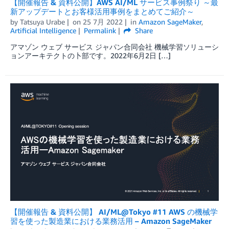
【開催報告 & 資料公開】AWS AI/ML サービス事例祭り ～最
新アップデートとお客様活用事例をまとめてご紹介～
by
Tatsuya Urabe
on
25 7月 2022
in
Amazon SageMaker
,
Artificial Intelligence
Permalink
Share
アマゾン ウェブ サービス ジャパン合同会社 機械学習ソリューシ
ョンアーキテクトの卜部です。2022年6月2日 […]
【開催報告 & 資料公開】 AI/ML@Tokyo #11 AWS の機械学
習を使った製造業における業務活用 – Amazon SageMaker