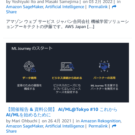
by
Yoshiyuki Ito
and
Masaki Samejima
on
03 2月 2022
in
Amazon SageMaker
,
Artificial Intelligence
Permalink
Share
アマゾン ウェブ サービス ジャパン合同会社 機械学習ソリューシ
ョンアーキテクトの伊藤です。AWS Japan […]
【開催報告 & 資料公開】 AI/ML@Tokyo #10 これから
AI/MLを始めるために
by
Mari Ohbuchi
on
26 4月 2021
in
Amazon Rekognition
,
Amazon SageMaker
,
Artificial Intelligence
Permalink
Share