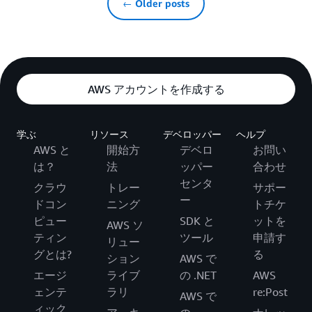
← Older posts
AWS アカウントを作成する
学ぶ
リソース
デベロッパー
ヘルプ
AWS と
開始方
デベロ
お問い
は？
法
ッパー
合わせ
センタ
クラウ
トレー
サポー
ー
ドコン
ニング
トチケ
ピュー
SDK と
ットを
AWS ソ
ティン
ツール
申請す
リュー
グとは?
る
ション
AWS で
エージ
ライブ
の .NET
AWS
ェンテ
ラリ
re:Post
AWS で
ィック