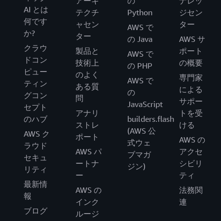
アーキ
の
ナレッ
AI とは
テクチ
Python
ジセン
何です
ャセン
ター
AWS で
か?
ター
の Java
AWS サ
クラウ
製品と
ポート
AWS で
ドコン
技術上
の概要
の PHP
ピュー
のよく
専門家
AWS で
ティン
ある質
による
の
グコン
問
サポー
JavaScript
セプト
アナリ
トを受
のハブ
builders.flash
ストレ
ける
(AWS 公
AWS ク
ポート
AWS の
式ウェ
ラウド
AWS パ
アクセ
ブマガ
セキュ
ートナ
シビリ
ジン)
リティ
ー
ティ
最新情
AWS の
法務関
報
インク
連
ブログ
ルージ