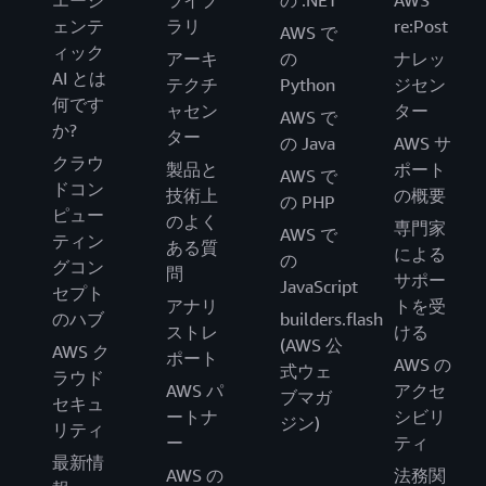
エージ
ライブ
の .NET
AWS
ェンテ
ラリ
re:Post
AWS で
ィック
アーキ
の
ナレッ
AI とは
テクチ
Python
ジセン
何です
ャセン
ター
AWS で
か?
ター
の Java
AWS サ
クラウ
製品と
ポート
AWS で
ドコン
技術上
の概要
の PHP
ピュー
のよく
専門家
AWS で
ティン
ある質
による
の
グコン
問
サポー
JavaScript
セプト
アナリ
トを受
のハブ
builders.flash
ストレ
ける
(AWS 公
AWS ク
ポート
AWS の
式ウェ
ラウド
AWS パ
アクセ
ブマガ
セキュ
ートナ
シビリ
ジン)
リティ
ー
ティ
最新情
AWS の
法務関