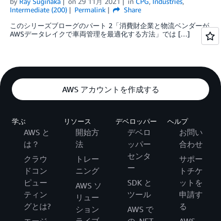
by
Ray Suginaka
on
29 11月 2021
in
CPG
,
Industries
,
Intermediate (200)
Permalink
Share
このシリーズブローグのパート 2「消費財企業と物流ベンダーが
AWSデータレイクで車両管理を最適化する方法」では […]
AWS アカウントを作成する
学ぶ
リソース
デベロッパー
ヘルプ
AWS と
開始方
デベロ
お問い
は？
法
ッパー
合わせ
センタ
クラウ
トレー
サポー
ー
ドコン
ニング
トチケ
ピュー
SDK と
ットを
AWS ソ
ティン
ツール
申請す
リュー
グとは?
る
ション
AWS で