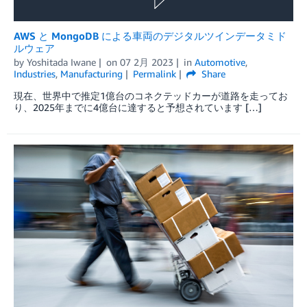
AWS と MongoDB による車両のデジタルツインデータミド
ルウェア
by
Yoshitada Iwane
on
07 2月 2023
in
Automotive
,
Industries
,
Manufacturing
Permalink
Share
現在、世界中で推定1億台のコネクテッドカーが道路を走ってお
り、2025年までに4億台に達すると予想されています […]