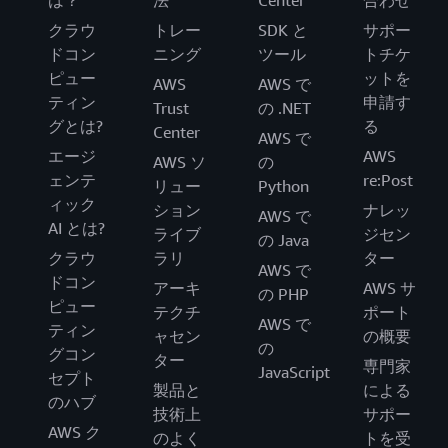
は？
法
Center
合わせ
クラウ
トレー
SDK と
サポー
ドコン
ニング
ツール
トチケ
ピュー
ットを
AWS
AWS で
ティン
申請す
Trust
の .NET
グとは?
る
Center
AWS で
エージ
AWS
AWS ソ
の
ェンテ
re:Post
リュー
Python
ィック
ション
ナレッ
AWS で
AI とは?
ライブ
ジセン
の Java
クラウ
ラリ
ター
AWS で
ドコン
アーキ
AWS サ
の PHP
ピュー
テクチ
ポート
AWS で
ティン
ャセン
の概要
の
グコン
ター
専門家
JavaScript
セプト
製品と
による
のハブ
技術上
サポー
AWS ク
のよく
トを受