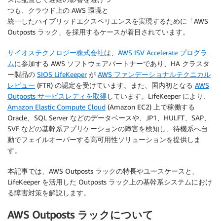
つも、クラウド上の AWS 環境と
統一したハイブリッドエクスペリエンスを実現するために「AWS
Outposts ラック」を採用するケースが着目されています。
サイオステクノロジー株式会社
は、
AWS ISV Accelerate プログラ
ム
に参加する AWS ソフトウェアパートナーであり、HA クラスタ
ー製品の
SIOS LifeKeeper
が
AWS ファンデーショナルテクニカル
レビュー
(FTR) の認定を受けています。また、国内初となる
AWS
Outposts サービスレディを取得
しています。LifeKeeper により、
Amazon Elastic Compute Cloud
(Amazon EC2) 上で稼働する
Oracle、SQL Server などのデータベースや、JP1、HULFT、SAP、
SVF などの基幹系アプリケーションの障害を検知し、待機系へ自
動でフェイルオーバーする高可用性ソリューションを提供しま
す。
本記事では、AWS Outposts ラックの特長やユースケースと、
LifeKeeper を活用した Outposts ラック上の基幹系システムにおけ
る障害対策を解説します。
AWS Outposts ラックについて