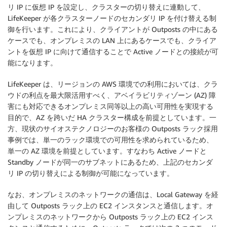
リ IP に仮想 IP を設定し、クラスターの切り替えに連動して、
LifeKeeper が各クラスターノードのセカンダリ IP を付け替える制
御を行います。これにより、クライアントが Outposts の中にある
ケースでも、オンプレミスの LAN 上にあるケースでも、クライア
ントを仮想 IP に向けて通信することで Active ノードとの接続が可
能になります。
LifeKeeper は、リージョンの AWS 環境での利用においては、クラ
ウドの利点を最大限活用すべく、アベイラビリティゾーン (AZ) 障
害にも対応できるオンプレミス同等以上の高い可用性を実現する
目的で、AZ を跨いだ HA クラスター構成を前提としています。一
方、現状のサイオステクノロジーのお客様の Outposts ラック採用
事例では、単一のラック環境での可用性を求められているため、
単一の AZ 環境を前提としています。すなわち Active ノードと
Standby ノードが同一のサブネットにあるため、上記のセカンダ
リ IP の切り替えによる制御が可能になっています。
なお、オンプレミスのネットワークの通信は、Local Gateway を経
由して Outposts ラック上の EC2 インスタンスと通信します。オ
ンプレミスのネットワークから Outposts ラック上の EC2 インス