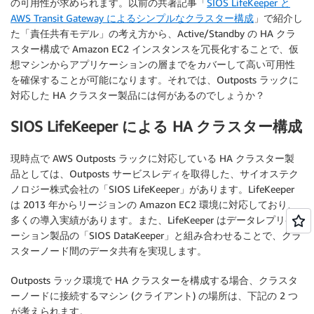
の可用性が求められます。以前の共著記事「
SIOS LifeKeeper と
AWS Transit Gateway によるシンプルなクラスター構成
」で紹介し
た「責任共有モデル」の考え方から、Active/Standby の HA クラ
スター構成で Amazon EC2 インスタンスを冗長化することで、仮
想マシンからアプリケーションの層までをカバーして高い可用性
を確保することが可能になります。それでは、Outposts ラックに
対応した HA クラスター製品には何があるのでしょうか？
SIOS LifeKeeper による HA クラスター構成
現時点で AWS Outposts ラックに対応している HA クラスター製
品としては、Outposts サービスレディを取得した、サイオステク
ノロジー株式会社の「SIOS LifeKeeper」があります。LifeKeeper
は 2013 年からリージョンの Amazon EC2 環境に対応しており、
多くの導入実績があります。また、LifeKeeper はデータレプリケ
ーション製品の「SIOS DataKeeper」と組み合わせることで、クラ
スターノード間のデータ共有を実現します。
Outposts ラック環境で HA クラスターを構成する場合、クラスタ
ーノードに接続するマシン (クライアント) の場所は、下記の 2 つ
が考えられます。