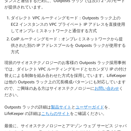
タンスと通信するために、Outposts ラックでは次の 2 つのモード
が提供されています。
ダイレクト VPC ルーティングモード：Outposts ラック上の
EC2 インスタンスの VPC プライベート IP アドレスを直接使用
してオンプレミスネットワークと通信する方式
CoIP ルーティングモード：オンプレミスネットワークから提
供された別の IP アドレスプールを Outposts ラックが使用する
方式
現状のサイオステクノロジーのお客様の Outposts ラック採用事例
では、ダイレクト VPC ルーティングモードとセカンダリ IP の付け
替えによる制御を組み合わせた方式を採用しています。LifeKeeper
は他の Outposts ラック上の冗長構成パターンにも対応しています
ので、ご興味のある方はサイオステクノロジーに
お問い合わせ
く
ださい。
Outposts ラックの詳細は
製品サイト
と
ユーザーガイド
を、
LifeKeeper の詳細は
こちらのサイト
をご確認ください。
最後に、サイオステクノロジーとアマゾン ウェブ サービス ジャパ