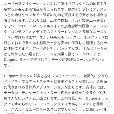
ユーザーアプリケーションに対してほぼリアルタイムの応答を生
成する必要がある場合が考えられます。他のオンプレミスシステ
ムとの通信やオンサイト装置の制御を実行する必要がある場合も
考えられます。これらには、工場で自動化された製造工程を実行
するワークロードや、リアルタイムの患者診断や医療イメージン
グ、コンテンツとメディアのストリーミングなど多様なユースケ
ースが挙げられます。また、Outposts ラックは、オンプレミスに
残しておく必要のある顧客データを安全に保存して処理するため
に使用できます。データの分析、バックアップとリカバリーを細
かく制御したい場合に、データを大量に扱うワークロードは
Outposts ラックで実行して、データの処理はローカルで行いま
す。
Outposts ラックの対象となるシステムの一つに、短期的にクラウ
ドネイティブなアーキテクチャに変更することが難しい、金融系
に代表される基幹系アプリケーションがあります。具体的には、
データレジデンシーやネットワーク遅延の要件からクラウドが利
用できないシステムが該当します。この背景から、Outposts ラッ
ク上で止められないミッションクリティカルなシステムが稼働
し、このようなユースケースではアプリケーションに高いレベル