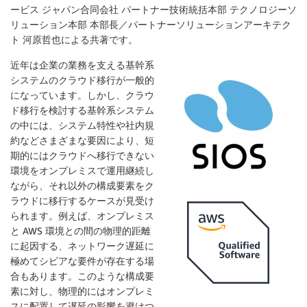
ービス ジャパン合同会社 パートナー技術統括本部 テクノロジーソ
リューション本部 本部長／パートナーソリューションアーキテク
ト 河原哲也による共著です。
近年は企業の業務を支える基幹系
システムのクラウド移行が一般的
になっています。しかし、クラウ
ド移行を検討する基幹系システム
の中には、システム特性や社内規
約などさまざまな要因により、短
期的にはクラウドへ移行できない
環境をオンプレミスで運用継続し
SIOS Technology
ながら、それ以外の構成要素をク
ラウドに移行するケースが見受け
られます。例えば、オンプレミス
と AWS 環境との間の物理的距離
に起因する、ネットワーク遅延に
極めてシビアな要件が存在する場
合もあります。このような構成要
素に対し、物理的にはオンプレミ
スに配置して遅延の影響を避けつ