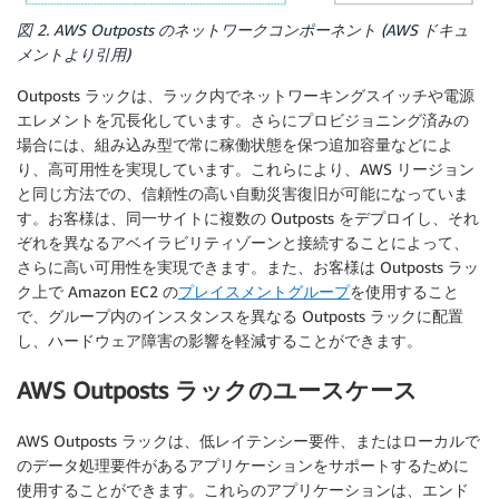
図 2. AWS Outposts のネットワークコンポーネント (AWS ドキュ
メントより引用)
Outposts ラックは、ラック内でネットワーキングスイッチや電源
エレメントを冗長化しています。さらにプロビジョニング済みの
場合には、組み込み型で常に稼働状態を保つ追加容量などによ
り、高可用性を実現しています。これらにより、AWS リージョン
と同じ方法での、信頼性の高い自動災害復旧が可能になっていま
す。お客様は、同一サイトに複数の Outposts をデプロイし、それ
ぞれを異なるアベイラビリティゾーンと接続することによって、
さらに高い可用性を実現できます。また、お客様は Outposts ラッ
ク上で Amazon EC2 の
プレイスメントグループ
を使用すること
で、グループ内のインスタンスを異なる Outposts ラックに配置
し、ハードウェア障害の影響を軽減することができます。
AWS Outposts ラックのユースケース
AWS Outposts ラックは、低レイテンシー要件、またはローカルで
のデータ処理要件があるアプリケーションをサポートするために
使用することができます。これらのアプリケーションは、エンド