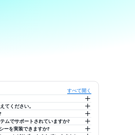
すべて開く
を教えてください。
AWS で実行されるアプリケーションの AWS の
?
ch を使用して、メトリクスを収集/追跡し、ロ
オペレーション、セキュリティ、コンプライアンス
グシステムでサポートされていますか?
ます。Amazon CloudWatch は、
tch Agent を使用して、AWS、オンプ
ンインターフェイス、AWS SDK、AWS マネジ
リシーを実装できますか?
 テーブル、Amazon RDS DB インスタンスな
らメトリクスとログを収集できます。
 EC2 インスタンスのメトリクスの受信と提供を行