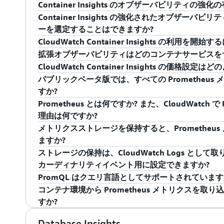
Container Insights のオブザーバビリティの
アプリケーションシグナルに統合することで、ユー
集、集計、要約を実行します。Container Insig
ECS で利用できるようになりました。オブザーバ
ECS コンテナレイヤーを視覚的に掘り下げ、
個々の
はい。Amazon Elastic Kubernetes Servic
: トレースを収集して X-Ray
Container Insights の強化されたオブザーバビリ
X-Ray デーモン
リアデータを 1 つのビューに表示できます。これ
メトリクスなどのコンテナメトリクスを直ちに収集
レベルの ECS および EKS のパフォーマンスメトリク
に特定できるため、解決までの平均時間を短縮でき
インサイトを使用すると、コントロールプレーンの
Amazon CloudWatch Container Insig
合に比べて処理が簡略化されます。
ーを選定することはできますか?
ード、依存関係、ホスティング環境の根本原因を迅
細な診断情報を提供するため、問題の特定と迅速な解決に役立ち
トロールプレーンメトリクスなどの詳細なメトリク
いるため、コンテナレベルの可視性の利点をすぐに
を使用して、自動スケーリングの状態を把握し、自
す。稼働状況とパフォーマンスに関する詳細なメト
CloudWatch Container Insights の利用
は、自動ダッシュボードでコンテナのオブザーバビ
レイヤーの詳細を視覚的に確認して、個々のコンテ
するには、
Amazon CloudWatch Container Insi
イフサイクルを計画できます。
うになりました。これにより、コンテナレベルの ECS
はい。Container Insights は、クラスター
拡張オブザーバビリティはどのコンテナサービスを
とパフォーマンスを簡単にモニタリングできるようにします。C
に特定できます。Container Insights では
に従ってください。
ス、EKS Kube-state メトリクス、EKS コ
ます。EKS の場合、クラスター情報ビューの [ア
CloudWatch Observability アドオンを EK
CloudWatch Container Insights の価格設
に CloudWatch アラームを設定して、アプリ
のリストが表示されるようになりました。これによ
になり、より迅速に問題を分離してトラブルシュー
た後に、CloudWatch Observability ア
ーまたはアカウントレベルでオプトインすることで
オブザーバビリティが強化されたコンテナインサイトは、
パブリックベータ版では、すべての Prometheu
異常が通知されるようにすることもできます。
環境内のリスクを特定し、エンドユーザーエクスペ
の強化がない場合でも、Container Insight
ーバビリティを強化できます。ECS の場合、クラス
ォーマンスメトリクス、ログ、メタデータの収集を開始できます
EKS、EC2 で実行されている Amazon ECS、AWS 
Container Insights の料金の詳細については、
Clou
すか?
ブな対策を講じることができます。強化オブザーバビリティを備
クスを提供します。
張を切り替えるか、既存のクラスターを更新して同
を開始するには、
Amazon CloudWatch Container
Prometheus とは何ですか? また、CloudWatch 
簡単に利用を開始できます。EKS 用の CloudWatch O
した Container Insights をオンボードしま
順に従ってください。
いいえ。現在サポートされているメトリクスタイプ
理由は何ですか?
ーを自動導入するか、ECS を一度切り替えてオプ
ーバビリティを組み込むこともできます。これによ
および概要のメトリクスは今後リリース予定です。
メトリクスストレージを保持すると、Prometheu
込みを開始できます。
ラスターはすべて、追加設定なしですぐにオブザーバビリ
Prometheus は、人気のあるオープンソースの監
ますか?
Insights をオンボーディングできるようになりま
ピューティング財団 (CNCF)
の一部となっています。
ストレージの保持は、CloudWatch Logs として取
Insights のドキュメント
を参照してください。
のプラグインを構築し、DevOps チームがアプリ
Prometheus メトリクスは、CloudWatch 
カーディナリティイベント用に設定できますか?
って収集されるカスタムメトリックを公開するため
す。保持期間は、自動ロールアップを使用したメトリ
PromQL はクエリ言語としてサポートされています
た。この新機能により、DevOps チームは、
AWS Ap
ります (60 秒未満は 3 時間、1 分は 15 日間、5 分
はい。各 Kubernetes (k8s) クラスターに
コンテナ環境から Prometheus メトリクスを
ナ化されたワークロードのサービスを自動的に検出
細については、
CloudWatch メトリクスの保持
向けの独自のロググループ (/aws/containerinsight
いいえ。すべてのメトリクスは CloudWatch Lo
すか?
タムメトリックを公開し、CloudWatch でメトリック
いては、
ロググループの保持に関するドキュメント
CloudWatch Logs Insights クエリを使用しま
は、Prometheus メトリクスの収集と集計を管
の検索言語構文に関するドキュメント
をご覧くださ
(1) ギガバイト (GB) 単位で取り込まれた CloudWatch 
Database Insights