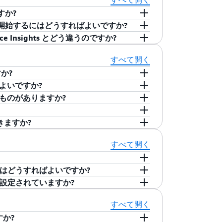
マンスの低下と障害のモニタリング、トラ
スに使用した分に対してお支払いいただきます。
ですか?
す。
 の料金ページ
をご覧ください。
ts の使用を開始するにはどうすればよいですか?
vOps エンジニア、アプリケーション開発者、データベ
rmance Insights とどう違うのですか?
う設計された、データベースオブザーバビリテ
開始するには、Aurora クラスターおよび RDS デー
ューティングを効率化し、データベースフ
s では、ランディングページを通じてデータベース
のデータベースパフォーマンスのチューニングと監視
すべて開く
れは Amazon Aurora データベース
るようになりました。ランディングページ
事前構築済みのダッシュボードで、一度に
すか?
てデータベースと SQL の詳細なクエリ
スの負荷を評価できます。
ればよいですか?
 は、AWS でホストされるアプリケーションとアプリケ
うなものがありますか?
erformance Insights 機能が含まれています。これ
、アプリケーションおよびデータベース、またそれらを実
性や、パフォーマンスメトリクスの継続的
を作成し、アプリケーションのリソースを
機能で、DevOps エンジニアとデータベ
スを、コンソールの一元的なビューに統合
S リージョンで利用でき、新しい vCPU ベースの
itor を使用すると、問題の影響を迅速に可視
oud (VPC)、CloudFront ディストリビューショ
参照することになるコンポーネントや概念に関する
対応するアプリケーションのトラブルシューテ
できますか?
ダッシュボード、推奨アラーム、自動化され
をご覧ください。その他の詳細について
ます。これにより、エンドユーザーのネッ
et Monitor がアプリケーションのインターネ
Monitor、CloudWatch Logs、
対象リソースごとの料金、都市ネットワークごとの
ます。フリートレベルのビュー、
フリートの状態を監視し、ガイド付きのトラ
い。
ます。トラフィックパターンとヘルスイベ
Internet Monitor は、アプリケ
スイベント、AS 番号 (ASN)、モニタリング
れる診断ログの料金によって決まります。詳細につ
ポート状況は、モニターに追加するリソースの種類
すべて開く
ーマンスモニタリング (APM) との統
スタンスの詳細を確認し、根本原因を分析
レベルでイベントに関する情報を掘り下げ
ンターネット測定値を AWS から提供し
ップ時間、転送されるバイト、パフォーマ
 の料金ページ
をご覧ください。
ビューションと Amazon WorkSpaces デ
関連付け、SQL クエリ統計の視覚化など
データベースの依存関係による影響を、ビ
合は、AWS Health Dashboard
ポートされているすべてのリージョンで利用可能で
始するにはどうすればよいですか?
および可用性に関連付けて把握することが
きます。Internet Monitor が提供
bda 関数のパフォーマンスとコストのモニタリング、ト
) の場合、オプトインリージョンからの VPC は、同じ
のように設定されていますか?
Signals のアプリケーションパフォーマンスビュ
て、ヘルスイベントについて学び、パフォーマ
ント
をご覧ください。
WS サービスを使用することで、ユーザー
a Insights では、Lambda 環境に影
ができます。サポートされている AWS
クス、ログ、メタデータを収集するには、
ghts の特定の依存データベースに至るまでの詳細を
詳細レベルでアプリケーションの履歴デー
きます。DevOps やシステムエンジニ
oudWatch Internet Monitor のエンドポイン
に従います。
da 関数から CloudWatch Logs として取り込
すべて開く
善するためにアプリケーションを設定する
ードにアクセスして、
AWS Lambda
関数のパ
トリクスを収集します。料金の詳細につい
すか?