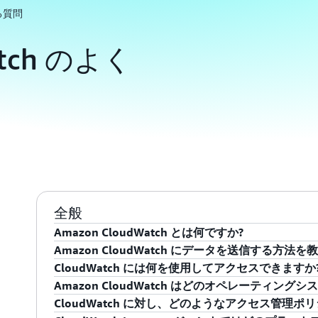
る質問
atch のよく
全般
Amazon CloudWatch とは何ですか?
Amazon CloudWatch にデータを送信する方法
Amazon CloudWatch は、クラウドリソースと 
CloudWatch には何を使用してアクセスできますか
モニタリングサービスです。Amazon CloudWat
Amazon CloudWatch では、複数の方法で
Amazon CloudWatch はどのオペレーティン
グファイルを収集してモニタリングし、アラームを設定でき
のデータを収集し、取り込むことができます。CloudWa
Amazon CloudWatch には、API、コマンドライ
CloudWatch に対し、どのようなアクセス管理ポ
Amazon EC2 インスタンス、Amazon DynamoDB
レミス、マルチクラウドで実行されているホストか
メントコンソールからアクセスできます。
Amazon CloudWatch は、あらゆる Amazon