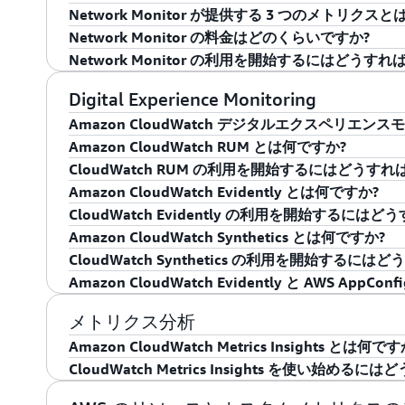
フォーマンスと状態を要約したメトリクス、ログ、
ては、
CloudWatch の料金ページ
をご覧ください。
Network Monitor が提供する 3 つのメトリクス
可視化できます。
Network Monitor は、AWS でホストされ
Internet Monitor はインターネットの測定値を CloudWat
Network Monitor の料金はどのくらいですか?
するネットワークのパフォーマンスと可視性を提供します。
Network Monitor は、モニターで設定され
リッシュするので、CloudWatch ツールを使用
Network Monitor の利用を開始するにはどうす
ハイブリッドネットワーク接続のパケット損失とレ
失に関する情報を提供します。さらに、AWS Direct
Network Monitor の料金は、モニタリング対象リ
とネットワークにおけるアプリケーションの正常性
の設定、およびエンドユーザーのネットワークエク
接続の場合、Network Monitor は AWS Network 
れるメトリクスの料金から構成されます。詳細につ
Network Monitor を利用するには、モニタ
Internet Monitor では、Amazon EventBr
Digital Experience Monitoring
を迅速に行うことができます。ハイブリッドネットワーク接続が
これらのメトリクスは、VPC サブネットごとおよ
[Network Monitor] タブをご覧ください。
ニターに関連付けます。Amazon Virtual Private
す。
Amazon CloudWatch デジタルエクスペリエンス
ある場合、Network Monitor を利用するこ
Amazon CloudWatch に発行されます。その後、Net
し、オンプレミスネットワーク内の宛先 IP アドレスを選択
Amazon CloudWatch RUM とは何ですか?
数分以内に特定できます。
CloudWatch ダッシュボードにアクセスして、
Amazon CloudWatch DEM を使用すると
のモニター内に、送信元と宛先の可能な組み合わせの
CloudWatch RUM の利用を開始するにはどうす
設定したりできるほか、AWS ネットワークの正常
験するか (パフォーマンス、アベイラビリティ、ユ
ばれます) を作成します。Network Monitor の
Amazon CloudWatch RUM とは、アプリ
Amazon CloudWatch Evidently とは何ですか?
問題がいつパフォーマンスに影響したかを確認できま
す。
ニターを設定してから数分以内にリアルタイムのメ
化して、解決までの平均時間 (MTTR) を短縮す
モバイルアプリケーションをモニタリングするには
CloudWatch Evidently の利用を開始するには
履歴を観察してパケット損失と往復レイテンシーの
Network Monitor は、これらのリアルタイムメトリクス
ング機能です。CloudWatch RUM を使用する
たアプリケーションモニターを作成し、AWS Distro for O
Amazon CloudWatch Evidently では、
Amazon CloudWatch Synthetics とは何ですか?
断続的な問題を発見し、ユーザートラフィックがない場
クイベントの通知アラームを設定するといった操作
め、CloudWatch のツールを簡単に使用して、ネ
のユーザーセッションによるウェブおよびモバイル
ケーションに統合します。モバイル用 RUM は、OpenTelem
挙動を特定して、新機能の公開に伴うリスクを低減するこ
CloudWatch RUM JavaScript コードス
CloudWatch Synthetics の利用を開始するに
Synthetic Canary を使用してエンドポイントと UI
トワークの正常性をより深く理解できるようになり
るクライアント側データを、ほぼリアルタイムで収
テレメトリデータを専用の OTLP エンドポイント
リリース前にアプリケーションスタック全体で新機
ーニーとパフォーマンスメトリクスを収集できます。必要に
Amazon CloudWatch Synthetics を使
Amazon CloudWatch Evidently と AWS A
で合成モニタリングを補完して、エンドユーザーへ
CloudWatch の
アプリケーションについては、ページの読み込み時
ドキュメント
をご覧ください。
CloudWatch RUM でアプリモニターを作成し、ア
が可能になります。 新機能をリリースするときは
コンバージョンなどのカスタムメトリクスを追加す
ングが簡単になります。CloudWatch Synthetics
CloudWatch Synthetics は簡単に使用を開始で
スの可視性を高めます。CloudWatch を使用す
動作を分析できます。モバイルアプリケーションで
Lightweight ウェブクライアントを追加します。これ
ジのロード時間やコンバージョンなどの主要なメト
能を CloudWatch Evidently SDK に搭
を実行し、アプリケーションエンドポイントで予期
す。詳細については、
Amazon CloudWatch Synt
この 2 つのサービスは別々に使用できますが、一
メトリクス分析
うことで、エンドユーザーのデジタルエクスペリエ
間、ネットワークエラー、クラッシュ、プラットフォーム固有
を使用して、さまざまな位置情報、デバイス、プラ
ックをダイヤルアップできます。また Evidentl
する方法を制御できます。これで、AWS コンソール
します。これらのテストには、可用性、レイテンシ
Amazon CloudWatch Metrics Insights とは何です
AppConfig は、AWS Systems Manager
ケーションが応答しない)、iOS アプリのハングア
サイトを受け取ることができるようになります。
計を試したり、ユーザーデータを収集したり、本番
よびテストを実行できます。
れたリンク、タスクのステップごとの完了、ページロ
CloudWatch Metrics Insights を使い始め
ン設定を作成、管理、およびデプロイするために使
ータ表示では、すべての集約データの他、デバイス
することもできます。高度な統計知識を必要とせず
ンシー、複雑なウィザードのフロー、アプリケーシ
CloudWatch Metrics Insights は、運用メ
は、AppConfig を使用して新しい機能を本番環
ど、アプリケーションの利用状況に合わせた特性に
援します。Evidently の統計エンジンが提供するイ
タリングするようにカスタマイズできます。また、CloudW
エリを使用してその場で集計を作成できる高性能クエリエンジ