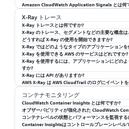
し、関連するメトリクス、ログ、トレースの詳細を
CloudWatch は、すぐに使用できる分析機能と
キュメントを参照してください。
サービス、サービス用 API、依存関係は、概要ビ
ステムなどのアプリケーションサービスを検出し、AP
Application Signalsを使用すると、統合さ
加する場合がありますが、これは使用料金および請求額が E
Amazon CloudWatch Application Signals と
ザクション全体の状態とパフォーマンスに関する分
可視化されます。アプリケーションマップは、アカ
のボリューム、レイテンシー、エラー、障害および依
なります。統合監視により、ビジネスクリティカル
CloudWatch アプリケーションインサイトは、Amazo
とに伴うものです。
CloudWatch Application Signals と
いて、監視対象アプリケーションと監視対象外アプ
AWS サービス、または外部エンドポイントへの呼び
ら、アプリケーションのテレメトリを自動的に収集
ョンリソースを使用するアプリケーションをモニタ
Amazon CloudWatch Application Sign
X-Ray トレース
ションの監視、トラブルシューティング、最適化を
化します。ビジネスへの影響と重要性を反映するた
メトリクスセットを生成します。お客様は、サービ
ラーム、トレース、イベントデータを活用して自動
ョンリソースとテクノロジースタック (Microsoft SQL 
CloudWatch 用 AWS マネジメントコンソー
X-Ray トレースとは何ですか?
す。
リアルユーザーモニター、または合成モニターでサービ
ーションサービス、API、依存関係のビジネスへの影響
かる時間 (MTTR) を短縮することもできます。Amazon E
ケーションサーバー、OS、ロードバランサー、キュ
バビリティビューにより、Amazon CloudWat
X-Ray のトレース、セグメントなどの主要な概念は
で作成できます。自動運用監査と変更履歴を活用す
用 AWS マネジメントコンソールに導入された新
ータベース、コンポーネント、またはオンプレミス
グ、アラームを識別して設定します。メトリクスと
X-Ray トレースは、開発者による本番環境や分散
も開始できます。新しいビューでは、アプリケーシ
どうすれば X-Ray の使用を開始できますか?
ります。追加料金はありません。コンソールの「Enabl
ティビューは、SLO に対するアプリケーションの
ンをモニタリングしたい。モニタリングするリソースを指
検出して関連付けます。エラーや異常が検出される
ます。また、アプリケーションを通過するリクエス
スへの影響の判断や優先順位付けに役立ちます。ま
リクエストと同じトレース ID を共有するデータ
X-Ray ではどのようなタイプのアプリケーション
ソースと監視対象外リソースが表示されます。これ
めのドリルダウン機能を提供します。
コンソールで Amazon EKS のアプリケーショ
の設定やアクションの実行に使用できる CloudWa
できます。
ビスを経由します。
X-Ray を使い始めるには、アプリケーションに X-Ray
X-Ray を使用できる AWS のサービスはどれですか?
X-Ray を使用すると、以下の作業を簡単に行えます
性を徐々に高めることができます。CloudWatch
のアプリケーション環境では、CloudWatch Ag
に関する自動ダッシュボードがトラブルシューティ
Application Signals をユーザーが有効に
をインストールします。詳細については、X-Ray
ユ
X-Ray では、あらゆるサイズの分散アプリケーシ
X-Ray を使用するには、アプリケーションにどの
スサンプリングを増やし、支払い注文などの重要な
: システム定義データおよびユーザ
のモニタリングを開始できます。アプリケーション
セグメント
は、相関関係のある指標の異常やログエラーが含ま
が完全に可視化され、あらゆる規模で高機能な検索
ベントの両方を追跡してデバッグすることができま
X-Ray は、EC2、ECS、Lambda、Amazon SQS、Amaz
サービスマップの作成: X-Ray はリクエスト
すか?
ャできます。外部の可用性モニタリングまたはUIワー
の単一コンポーネントをカプセル化するデータ
KPIに合わせたSLOを作成、測定、追跡できます。
報を得ることもできます。
ようになります。この包括的なソリューションは、
するウェブリクエストや、 Amazon SQS キュ
プリケーションで使用できます。また、X-Ray SDK 
し、アベイラビリティーゾーンまたはリージョ
X-Ray には API がありますか?
を追加します。クライアントの可視性を追加するには
用性の向上、ダウンタイムの短縮、一貫した顧客体
ョン関連のビジネスインパクトとアプリケーション
す。
ビスに対する API コールのメタデータが自動的に取得
Elastic Beanstalk を使用している場合は、言語
します。
: セグメントに関連付けられたシステム定
AWS X-Ray は AWS CloudTrail のログにイベ
注釈
リを有効にします。アプリケーションのトランザク
ーションを包括的に把握し、アプリケーションのパ
ができます。CloudWatch は、すぐに使用でき
MySQL ドライバーおよび PostgreSQL ドラ
ードに含める必要があります。EC2 や ECS など、
はい。X-Ray にはリクエストデータの取り込み、追
す。
Application Signals の使用を開始するには、
ドキュ
す。すべてのアプリケーション、サービス、テレメ
エラーとバグの特定: X-Ray は応答コードを
ョンのトランザクション全体の状態とパフォーマン
ケーションの場合は、X-Ray デーモンをインスト
ットが用意されています。X-Ray API を使用すると
はい。X-Ray はすべての API コールを管理イ
コンテナモニタリング
れ、標準化された自動ダッシュボードを活用できま
となく簡単にデバッグできるようにします。
この機能により、チームはアプリケーションのモニ
必要があります。
分析と可視化のためのアプリケーションを構築する
出しはデータイベントとして記録されます。これには、PutT
:メッセージ、スタックトレース、ソース
エラー
CloudWatch Container Insights とは何ですか?
ム、可用性、レイテンシー、アプリケーションに影
化を簡単かつ効率的に実行できるようになります。
GetTimeSeriesServiceStatistics などの
セグメントに関するシステムの注釈です。
オブザーバビリティが強化された CloudWatch Contai
カスタム分析および視覚化アプリの構築: X-Ray
やくスキャンしてアクセスできます。Application 
CloudWatch Container Insights は、Amazon ECS
録されません。データイベントを記録するには、Clou
コンテナレベルの状態とパフォーマンスを監視する
タを活用するアプリを作成できます。
ース、API、コンピューティングリソースを詳しく
: X-Ray は、パフォーマンス
サンプリング
Kubernetes プラットフォーム、AWS Fargate (Amaz
アでイベントを収集するように設定する必要があり
オブザーバビリティが強化された Container Insights が、E
Container Insightsはコントロールプレーン
因を包括的に把握できます。Amazon CloudWatch RUM と 
はなく、統計的に有意な数のリクエストのデー
る、コンテナ化されたアプリケーションおよびマイ
Service (Amazon EKS)、EC2 の Amazon Elastic Cont
オブザーバビリティが強化された Container Insights