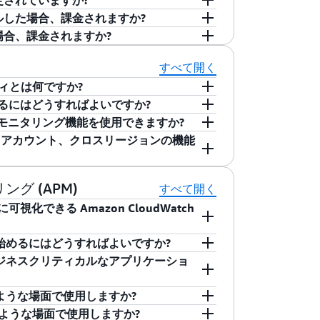
に設定されていますか?
インスタンスタイプによって異なります。
AWS 請求書およびコストと使用状況のレポートで
キャンセルした場合、課金されますか?
Watch メトリクス
」をご覧ください。
経緯から、CloudWatch Alarms、
エリでスキャンされて取り込まれたログデータの量
敗した場合、課金されますか?
料金はお客様の請求書の「Elastic Compute
oudWatch の料金
をご覧ください。
をキャンセルした時点までにスキャンし取
dWatch Logs および CloudWatch
すべて開く
細セクションでレポートされていました。お客様の毎
ティとは何ですか?
につきまして、統合と簡素化を推進するため、
るにはどうすればよいですか?
用料金はお客様の請求書の「EC2」セクションから
リティは、リージョン内の複数のアカウントに
ch モニタリング機能を使用できますか?
loudWatch モニタリング料金はすべて
ルシューティングを実行できる機能です。
の新しいアカウントの概念を導入していま
クロスアカウント、クロスリージョンの機能
ります。これはお客様の AWS 請求総額には
、アカウントの境界を気にすることなく、
ト間で生成されたオブザーバビリティデー
、複数アカウントにわたって保存されたロ
使用状況のレポートにおいて、
可視化、分析することができます。アプリ
ントです。「ソースアカウント」は、その中
で Logs Insights クエリを実行
示されるよう簡素化が図られました。
て、エラーが発生しているリソースを視覚
成する個々の AWS アカウントです。モ
トリを生成している上位 N 人の貢献者を特定す
とクロスアカウントクロスリージョン機能は、
グ (APM)
すべて開く
を深く掘り下げて、問題の根本原因を突き
たら、モニタリングアカウントと共有する
作成したりできます。メトリクス検索を利
になります。CloudWatch でクロスアカウ
できる Amazon CloudWatch
ges」(見積料金) という名前の請求メトリクスがあ
ングによって可能になるシームレスなクロ
ニタリングの設定を完了します。数分で簡
ーに可視化したり、他のアカウントのメト
ロスリージョンのドロップダウンメニュー
計見積料金) として、または「By Service」(サ
問題のトラブルシューティングに必要な手
、そこから多くの関連アカウントまたは
ドを形成する問題を通知したり、集中ダッ
のクロスアカウントオブザーバビリティエクス
als を使い始めるにはどうすればよいですか?
ated Charge」(合計見積料金) メトリクス
のに役立ちます。クロスアカウントオブザ
のヘルスとパフォーマンスを完全に把握す
、この機能を使用して、AWS リージョ
ョンのトランザクションスパンを完全に可視化でき
可能であることに注意してください。クロス
nals は、ビジネスクリティカルなアプリケーショ
azonEC2」であるディメンション、ならびに
ザーバビリティの追加機能です。
ウントオブザーバビリティにより、サービスの
クスを含む、単一のクロスアカウントメトリ
よび分析機能を利用できるようになりま
ルを通して組織全体のテレメトリにアクセス
Watch 用 AWS マネジメントコンソールで有効にす
」であるディメンションにつきましては、サービス別に
ン間の依存関係を俯瞰し、問題をプロアク
アカウントオブザーバビリティにより、
にとどまらず、トランザクション関連のビ
カウントオブザーバビリティは、アクセスポリ
スで CloudWatch を有効にします。アプリ
ls はどのような場面で使用しますか?
) メトリクスは変動します。請求が統合されたこと
トラブルシューティングを実行できます。
プリケーションのインタラクティブマップを表示
ンスを迅速に結び付けることができます。
anager API を使用します。詳細については、ド
エージェントに含まれています。アプリケーション
ls は、EKS で実行されている住宅ローン支払い処理シ
mazonCloudWatch 請求メトリクスが増
ts はどのような場面で使用しますか?