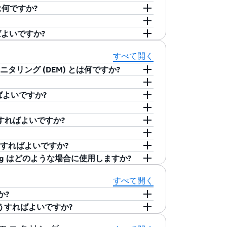
トレースの運用状況をエンドツーエンドで
とは何ですか?
ているアプリケーションをオンプレミスの宛先に接続
ch Logs と CloudWatch Metrics にパブ
Network Monitor を利用すると、
ている各プローブの往復レイテンシーとパケット損
して、簡単に、アプリケーションに固有の地理
ればよいですか?
イテンシーの視覚化、アラートとしきい値
 Connect 経由のハイブリッドネットワーク
ソースごとの料金と、CloudWatch に発行さ
をより良く理解することができます。
スペリエンスを改善するための措置の実行
Health Indicator のメトリクスを提供します。
いては、
Amazon CloudWatch 料金表
の
ーを作成し、アプリケーションのリソースをそのモ
idge にヘルスイベントを送信する通知も設定できま
すべて開く
 AWS Direct Connect 経由で
び宛先エンドポイントごとに集計され、
 Cloud (VPC) に属する送信元サブネットを選択
モニタリング (DEM) とは何ですか?
とで、ネットワークパフォーマンスの低下の原因を
work Monitor コンソール内から
します。Network Monitor は、単一
これらのメトリクスを表示したり、アラームを
、エンドユーザーがアプリケーションをどのように体
メッシュ (各組み合わせはプローブと呼
ればよいですか?
性ステータスを表示して、ネットワークの
ーザビリティなど) をモニタリングできま
作成は AWS によって完全に管理されており、モ
ケーションのクライアント側のパフォーマンスを可視
す。記録されたメトリクスの 30 日分の
トリクスを表示できるようになります。
るのに役立つリアルタイムのユーザーモニタリ
、モバイルプラットフォーム用に設定され
どうすればよいですか?
ベンチマーク試験を実行する、ネットワー
を CloudWatch Metrics に提供するた
と、リアルユーザーモニタリングを実行し、実際
penTelemetry (ADOT) SDK をアプリ
一般向けの公開前に新機能のテストを行い、意図しない
合でも通知を受け取り、CloudWatch
もできます。
ットワークに固有の AWS リージョンのネッ
アプリケーションのパフォーマンスに関す
etry Protocol (OTLP) を使用して、
とができます。 Evidently により、
ニペットを使用すると、クライアント側のユーザージャ
はどうすればよいですか?
 をモニタリングします。CloudWatch RUM
ます。詳細な設定手順については、
集および表示することができます。ウェブ
に送信します。ウェブ用の場合は、
能を検証できるため、より安全なリリース
応じて、Evidently API を使用して
用すると、アプリケーションエンドポイントのモニタリ
ppConfig はどのような場合に使用しますか?
の影響を理解し、デジタルエクスペリエン
間、クライアント側のエラー、ユーザーの
プリケーションの HTML ヘッダーに
、小規模なユーザーベースに公開し、ペー
ることもできます。次に、テストする新機
 は 24 時間 365 日、エンドポイントでテスト
きます。最初に渡す Canary は数分で作成できま
ると、新しい設計および機能の実験や検証を行
は、画面の読み込み時間、アプリの起動時
で、CloudWatch RUM のダッシュボード
リクスをモニタリングしてから、トラフィ
載できます。これにより、ユーザーが新機能にアクセス
しない動作を発見した場合にはすぐに警告
hetics のドキュメント
をご覧ください。
緒に使用するとさらに便利です。
すべて開く
ンスを向上させることができます。
の問題 (Android の ANR (アプリ
ットフォーム、ブラウザからユーザーイン
y を使用すると、デベロッパーはさまざまな設
または CLI のいずれかを使用して、起動お
ー、トランザクション、壊れているか途切
か?
 の機能であり、機能フラグやその他のアプリケーショ
ップなど) をモニタリングできます。このデ
環境で最も効果的な設計をリリースしたり
ードエラー、UI アセットのロードレイテ
るにはどうすればよいですか?
用できます。新しい機能を開発するとき
タイプ別やオペレーティングシステム別な
に、実験結果を解釈し行動できるように支
ョンでのチェックアウトフローなどをモニ
トリクスをリアルタイムで細かく分析し、標準 SQL ク
境にデプロイできますが、フラグトグルの背後
よる内訳も確認できます。
ンサイト (時間を問わない p 値や信頼区間な
atch Synthetics を使用して、警告
ンです。Metrics Insights は、メ