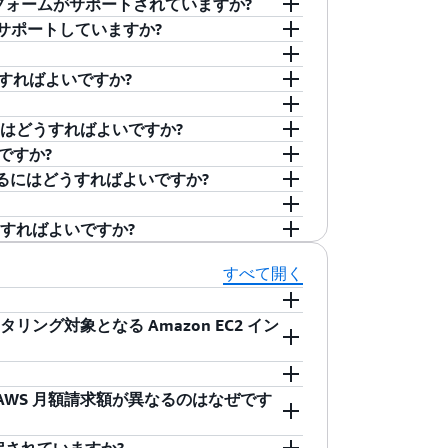
ットフォームがサポートされていますか?
スに生成されたカスタムメトリクス、オンプ
 がサポートされているため、任意の OTel 互換エージ
サービスによってサポートされている、すべての
ess Management (IAM) と統合されているため、
ールをサポートしていますか?
る、アプリケーションが生成するあらゆる
Watch では、Amazon VPC フロー
Watch のアクションを管理者が指定できま
untu、CentOS、Red Hat Enterprise
oudWatch を使用して、リソース使用率、
AgentCore ログ、AWS CloudTrail 管理
tatistics の使用を許可するように IAM
ージェントをインストールすると、ホスト上の
Access Management (IAM) と統合されてお
うすればよいですか?
の状態においてシステム全体の可視性を得
ースのフルマネージド型のログ取り込み機能
その後にアクションを使用してクラウドリ
ります。
されます。
タラクティブな CloudWatch Logs 用ログ分析機
アプリケーションのスムーズな動作を維持
サードパーティデータソース用のマネージド型
。
視覚化を可能にすることで、デベロッパ
ch Logs に送信されているすべてのログにクエリ
するにはどうすればよいですか?
a を含む多くの AWS サービスは、
ーションを把握し、改善し、デバッグする
ラストラクチャの管理も不要です。Logs
習アルゴリズムを適用して、システムとアプリケー
は何ですか?
udWatch データへのアクセスを制御するこ
ブザーバビリティに優れています。
tch と完全に統合されており、ログの管理、調査、
AWS SDK を使用してプログラムしたアプリ
ースラインを明らかにして、最小限のユー
tch コンソールで、ナビゲーションペイン
ィスを組み込んだ自動ダッシュボードを使
は特定のロードバランサーのみについて
利用を開始するにはどうすればよいですか?
ch メトリクス、アラーム、ダッシュボードを
、変化する傾向などの自然なメトリクスパ
たは [メトリクス] から開始して、メトリ
sights が含まれるようになりました。このため、システ
リソースに基づいたメトリクスおよびアラ
可することはできません。IAM を使用して付
ることもできます。これにより、アプリケ
ムを作成できます。また、ダッシュボード
AWS CLI、AWS SDK、または AWS
リビューターを表示する時系列データの分
tributor Insights を開き、
起こす根本的原因をドリルダウンにより簡
でモニタリングされるすべてのクラウドリソー
はどうすればよいですか?
を見つけて修正することが可能になるた
して、メトリクスの予期しない変化をモニ
異常検出を有効にすることもできます。詳細につ
ts を一度セットアップしてしまえば、それ以降ユー
、AWS SDK、または AWS CloudFormation
用すると、アプリケーションエンドポイントのモニタリ
Watch のコマンドラインツールで使用すること
ィルター、正規表現を使用してクエリを記
もできます。
金
のページをご覧ください。
ができます。この機能により、デベロッパ
を有効にすることもできます。Contributor
 は 24 時間 365 日、エンドポイントでテスト
きます。最初に渡す Canary は数分で作成できま
すべて開く
ができます。また、時系列データを視覚化
中に、問題の分離、診断、修正を迅速に実
可能です。詳細については、CloudWatch
しない動作を発見した場合にはすぐに警告
hetics のドキュメント
をご覧ください。
を CloudWatch ダッシュボードにエ
い。
ー、トランザクション、壊れているか途切
ニタリング対象となる Amazon EC2 イン
ードエラー、UI アセットのロードレイテ
ョンでのチェックアウトフローなどをモニ
atch Synthetics を使用して、警告
、キーの正常性とパフォーマンスメトリクスを無
 の AWS 月額請求額が異なるのはなぜです
離し、インフラストラクチャの下層にある
の詳細モニタリングを有効にすると、インスタンス
税、売上税などの税金および関税は一切含
均時間を短縮できます。
に基づいてカスタムメトリックの料金が発生しま