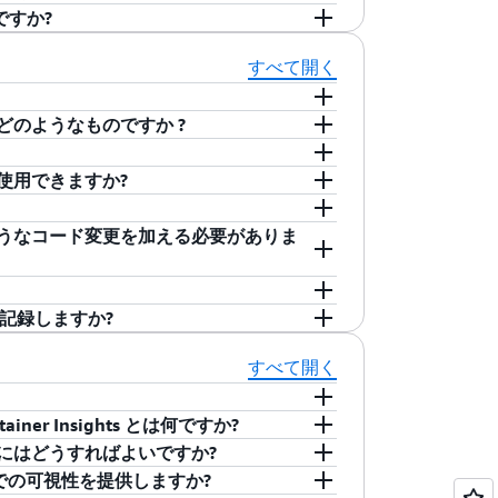
ワンステップで確認することも可能です。
視覚化機能により、アプリケーションのトラン
ューとアプリケーションマップで検出および
I (ユーザーの追加、注文、支払いなど)
れたアプリケーションパフォーマンス監視が可能に
C2 から CloudWatch に移動したこ
は何ですか?
析情報を即座に提供します。チームは、
ウントやリージョン間の構成と関係に基づ
存関係 (アプリケーションサービス間、
なアプリケーションに優先順位を付けなが
n EC2
インスタンスと他のアプリケーシ
シームレスに統合されたこの機能を使用して、アプリケー
リケーションを自動的に検出してグループ
出しなど) に関する標準アプリケーション
して関連付けることができます。また、ア
リングするのに役立ちます
。アプリケーシ
als は、標準化されたアプリケーションメトリクスと、
すべて開く
簡単かつ効率的に実行できるようになりま
めに、標準アプリケーションメトリクス、
スレベル目標を定義することで、アプリケ
アクションを実行し、問題からの回復にか
Server データベース、Web (IIS)、アプリ
ルに導入されたアプリケーション中心のオブザー
スレベル目標 (SLO) を数回のクリック
と重要性を反映できます。CloudWatch
KS、Amazon EC2、Amazon ECS、デ
ーなど) 全体の主要なメトリックス、ロ
ch を拡張します。カスタム導入を記述しなくて
どのようなものですか ?
ると、トラブルシューティングが容易にな
しいアプリケーション中心のオブザーバビリ
リソースで実行されているアプリケーショ
ログを継続的に監視して、異常とエラーを
アプリケーションの分析とデバッグに役立ち
ョンの状態の概要が示されるため、ビジネ
e more APM」ビューには、監視対象リ
状態を要約し、根本原因を迅速に特定するた
定し、手動設定なしで CloudWatch
と、アプリケーションインサイトは、通知
トをエンドツーエンドで把握できます。
た、詳細を確認して根本原因を迅速に特定
ポイントのセットが、アプリケーションサー
を使用できますか?
により、お客様はアプリケーションの可視
ンシグナルを有効にするだけです。その他すべて
tch イベントを生成します。検出された問題
 言語 SDK を組み込み、X-Ray デーモン
。
 の設定を使用して、重要なサービスのトレー
ent を迅速にデプロイして、アプリケーション
ング用に作成されます。ダッシュボードに
すると、アプリケーションのトランザクションスパン
ーザーガイド
を参照してください。
ョンを使用して、同期リクエストと非同期イ
ようなコード変更を加える必要がありま
トランザクションの例をより多くキャプチ
ー定義データを含む、分散アプリケーション
シグナルを使用すると、ビジネスと運用の
れ、潜在的な根本原因を特定するための情
および分析エクスペリエンスを利用できる
す。例えば、ウェブアプリケーションに対
on SNS、Elastic Beanstalk で実行中のア
を追跡して、使用中のサービスをマッピング
クフローを追加するには、合成 Canary
です。
SLOは、重要なアプリケーションの管理、可
サンプリングにとどまらず、トランザクシ
ーを使用した非同期イベントなどを追跡できま
では、AWS SDK を使用して、AWS のサー
ン間の接続、依存関係ツリー、問題を表示
、WebアプリケーションでRUMテレメト
験の実現に不可欠です。すべてのアプリケ
のパフォーマンスを迅速に結び付けること
されます。さらに、X-Ray SDK には、
固有の X-Ray ライブラリをアプリケーションコ
義のデータまたはユーザー定義のデータで
ントを記録しますか?
ションスパンを完全に可視化できる
フォーマンスを管理できる機能が必要で
る分析機能と視覚化機能により、アプリケーシ
イバー用のアドオンも用意されています。
他の AWS サービスで実行されているアプリ
跡のクエリ、サービスの設定を行う API セ
メント
を参照してください。
トリデータとともに、あらかじめ構築さ
分析して自動的にバグを特定し、再現させるこ
スに関する分析情報を即座に提供します。
ールし、アプリケーションコードを導入する
、X-Ray で用意されているものに加えて、
ベントとして記録します。また、追跡される呼び
すべて開く
す。これらの視覚化機能により、ボリュー
タリング、トラブルシューティング、最適
ことができます。
raceSegments や
の詳細など、エラーが発生した呼び出しの
響を与えるエラーなどのメトリックをすば
 API が含まれます。データイベントはデフォルトでは記
ner Insights とは何ですか?
 のクエリ API を使用すると、記録したデー
Signals サービスマップを使用すると、トレ
、Amazon EKS、Amazon EC2 上の
dTrail の証跡またはイベントデータスト
にはどうすればよいですか?
調べて、アプリケーションの問題の根本原
と費用対効果の観点から、すべてのリクエストで
on ECS と Amazon EKS 両方) で実行され
ます。
C2 の Amazon Elastic Kubernetes
レベルでの可視性を提供しますか?
Amazon CloudWatch Synthetics を
タを収集します。
クロサービス由来のメトリクスとログの収
ainer Service (Amazon ECS)、Fargate の
 により、Amazon EKS および Amazon