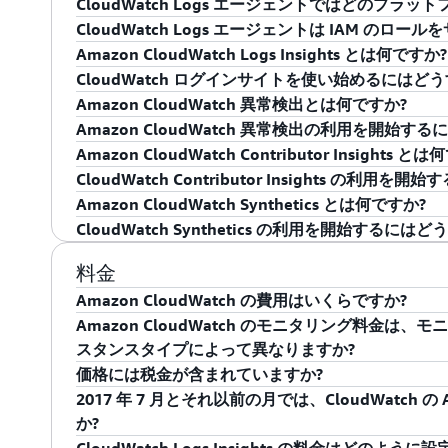
CloudWatch Logs エージェントではどのプラ
どの AWS リソース、アプリケーションやサービ
CloudWatch では OpenTelemetry (OTel)
っています。したがって、現在 Amazon EC2 
Amazon CloudWatch は AWS Identity and Acc
CloudWatch Logs エージェントは IAM のロ
レミス、ハイブリッド、別のクラウドでホストされ
ェントを使用してアプリケーションを設定できます。Cloud
オペレーティングシステムに対応しています。
AWS アカウント内のユーザーが実行できる Cloud
CloudWatch Logs エージェントは、Amazon Linux、Ub
Amazon CloudWatch Logs Insights とは何ですか?
ログファイルをモニタリングできます。Amazon Cl
ログ、Amazon EKS クラスターログ、Amazon Bedrock 
す。例えば、組織内の特定のユーザーのみに GetMetricS
Linux、Windows に対応しています。このエ
はい。CloudWatch ログエージェントは Identity and 
CloudWatch ログインサイトを使い始めるにはど
アプリケーションパフォーマンス、オペレーション
およびデータイベントなど、さまざまな AWS ソ
ポリシーを作成するとします。そうしたユーザーは
個々のログファイルをモニタリングできるようにな
り、アクセスキーと IAM ロールの両方がサポート
Amazon CloudWatch Logs Insights とは、イン
Amazon CloudWatch 異常検出とは何ですか?
られます。これらのインサイトを使用して対応し、
を提供しています。CloudWatch は、一般的な
ソースに関するデータを取得できるようになります
能です。従量課金制で利用できます。ログの検索と
今すぐ Logs Insights を使用して、CloudWat
Amazon CloudWatch 異常検出の利用を開始
できます。
コレクターも提供しています。さらに、AWS Lambd
ー、オペレーター、システムエンジニアがアプリケ
を実行できます。セットアップの必要はなく、インフ
Amazon CloudWatch 異常検出は、機械学
Amazon CloudWatch Contributor Insights と
IAM を使用しても、特定のリソースに対応する Clo
CloudWatch と完全に統合されているため、オ
のに役立ちます。Logs Insights は CloudWa
Insights には、AWS マネジメントコンソールか、
ションの単一の時系列を継続的に分析し、通常のベ
異常検出の使用を開始するのは簡単です。CloudWa
モニタリングの開始には、AWS のベストプラクテ
とはできません。例えば、特定のインスタンスまた
CloudWatch Contributor Insights の
分析を可能にします。Logs とともに CloudWat
ケーション経由でアクセスできます。
ザー介入で異常を特定します。時刻、曜日の季節性
の [アラーム] に移動してアラームを作成するか、ま
Amazon CloudWatch に Contributor In
用できます。このダッシュボードで、アカウントと
CloudWatch データへのアクセスをユーザーに許
Amazon CloudWatch Synthetics とは何ですか?
活用し、アプリケーションの運用を完全に可視化す
ターンに基づいて、しきい値を自動調整するアラー
クスの想定値をバンドとしてグラフにオーバーレイします。
ムパフォーマンスに最も影響を及ぼしているコント
CloudWatch コンソールで、ナビゲーションペインから Con
ームの表示を確認し、パフォーマンスの問題を引き
与されるアクセス許可の対象は、CloudWatch 
CloudWatch Synthetics の利用を開始するに
ーションについて把握し、改良を行い、迅速に問題
上の異常検出バンドを使用してメトリクスを視覚化
CloudFormation テンプレートを使用して、
析が可能になりました。Contributor Insigh
Contributor Insights ルールを作成します。AWS CLI
Amazon CloudWatch Synthetics を使
単に把握することができます。
スです。また、IAM のロールを Amazon Cloud
め、革新を促進し続けることができます。集計、フ
タリング、分離、トラブルシューティングすること
いては、CloudWatch
異常検出のドキュメント
と
料
ザーによる操作は必要なく、継続的に実行すること
テンプレートを使用して、Contributor Insights 
ングが簡単になります。CloudWatch Synthetics
CloudWatch Synthetics は簡単に使用を開始で
料金
はできません。
述し、ログから実用的なインサイトを引き出すこと
ーや操作担当者は、オペレーションイベントの発生
Insights は、すべての AWS 商用リージョンで利用
を実行し、アプリケーションエンドポイントで予期
す。詳細については、
Amazon CloudWatch Synt
Amazon CloudWatch の費用はいくらですか?
し、個別のログイベントにドリルダウンして、クエリ結果
行できます。
Contributor Insights のドキュメントをご覧くださ
します。これらのテストには、可用性、レイテンシ
Amazon CloudWatch のモニタリング料金は、モ
クスポートすることもできます。
れたリンク、タスクのステップごとの完了、ページロ
最新情報については、
料金ページ
をご覧ください。
スタンスタイプによって異なりますか?
ンシー、複雑なウィザードのフロー、アプリケーシ
価格には税金が含まれていますか?
タリングするようにカスタマイズできます。また、CloudW
すべての Amazon EC2 インスタンスタイプは
2017 年 7 月とそれ以前の月では、CloudWatch
を発しているアプリケーションエンドポイントを分
料で CloudWatch に自動送信します。EC2 
別途記載がない限り、表示される料金には付加価値
か?
問題と照合することもできるため、解決のための平
の CloudWatch に送信されたメトリクスの数
まれません。
詳細をご覧ください。