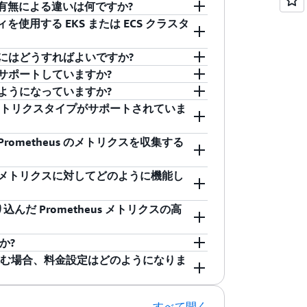
強化の有無による違いは何ですか?
ザーデータをリアルタイムで表示し、カナ
hts は、CPU、メモリ、ディスク、ネットワーク
ビリティが強化されたことにより、コンテナ
コンテナのメモリリークなどの問題を簡単
e (EKS) のオブザーバビリティが強化されたコンテナ
 に送信するサービスで、API を直接使用する場
ティを使用する EKS または ECS クラスタ
は、エンドユーザーに影響を与える前に、コ
し、コンテナの再起動エラーなどのより詳
ス、EKS Kube 状態メトリクス、EKS コン
ます。 オブザーバビリティが強化されて
ステータスをモニタリングできます。これ
hts の強化されたオブザーバビリティはオプション機能で
速に特定する必要がある場合に重要です。
ます。Container Insights
スが直ちに提供され、さまざまなコンテナ
活用できます。オブザーバビリティを強化
動テスト機能などでテストクラスターのラ
リクスを、設定なしですぐに利用できるよ
を開始するにはどうすればよいですか?
リティを提供し、アプリケーションの状態
ナにおけるメモリリークなどの問題を簡単
ghts のドキュメント
に記載されているステップ
 および EKS パフォーマンスメトリク
ごとにオブザーバビリティの強化の有無を設定でき
サポートしていますか?
ontainer Insights メトリクス
、リソースを大量に消費しているコンテナレイヤー
ントロールプレーンメトリクスなどを利用できるよう
ドオン] タブを使用してクラスターを作成し
S クラスターにインストールするか、ECS をクラスタ
定はどのようになっていますか?
ケーションのパフォーマンスに影響が生じる前に
り、アラームをまだ設定していなくても、
ティングできます。 オブサーバビリティ
ドオンをインストールすることで、クラスターのオブザ
、コンテナやクラスター由来の詳細なパフ
EC2 で実行されている Amazon
s メトリクスタイプがサポートされていま
リエンスに影響が生じる前にプロアクティ
sはクラスターレベルとサービスレベルで集約メトリ
ター作成ワークフローの [監視] タブで拡
。Container Insights の利用
Fargate をサポートしています。
dWatch 料金表ページ
をご覧ください
。
えた Container Insights は、
じ操作を行い、オブザーバビリティを強化
 Insights のドキュメント
に記載されている手
で Prometheus のメトリクスを収集する
bservability アドオンを使用してクラスタ
す。ECS のアカウントレベルで、強化されたオブザ
はゲージとカウンターです。ヒストグラム
トインすることで、すぐにテレメトリの取り
り、そのアカウントで新たに追加されたク
s メトリクスに対してどのように機能し
ティが強化された Container
視プロジェクトで、
クラウドネイティブコン
す。詳細については、
CloudWatch Container
オープンソースコミュニティは 150 以上
り込んだ Prometheus メトリクスの高
ケーションからプルベースのアプローチを使
カスタムメトリクスとして自動的に取り込まれま
に使用できるフレームワークを定義しまし
クスデータポイントあたり 15 か月にな
か?
p Mesh
、NGINX、Java/JMX などのコンテ
は 63 日間、1 時間は 15 か月利用可能)。詳
は、設定可能な独自の保持期間が設定されたイベント
取り込む場合、料金設定はどのようになりま
できます。次に、それらのサービスでカス
に関するドキュメント
をご覧ください。
s//prometheus など) があります。詳細につ
gs イベントとして取り込まれ、クエリには
を取り込みます。CloudWatch ユーザー
をご覧ください。
す。詳細については、
CloudWatch Logs Insights
理することにより、必要なモニタリングツール
い。
Logs、(2) 保存された CloudWatch
すべて開く