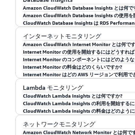
の数を削減しながら、アプリケーションのパフォー
Logs、(3) CloudWatch カスタムメトリク
Amazon CloudWatch Database Insights とは何
ブルシューティング、警告をより迅速に実行できま
AWS リージョンの料金については、
CloudWatch
Amazon CloudWatch Database Insigh
CloudWatch Database Insights は、De
CloudWatch Database Insights は RDS Perfo
ース管理者 (DBA) に精選した機能を提供するよ
CloudWatch の Database Insights の使用を
ィソリューションです。データベースのトラブルシ
タベースで有効化します。Database Insight
インターネットモニタリング
RDS Performance Insights は、標準
リートの健全性に対する総合的なビューを提供します。 こ
フリート全体の状態とパフォーマンスを可視化でき
を行う機能です。この機能により、ユーザーは
Amazon CloudWatch Internet Monitor とは何で
と RDS データベースで利用できます。
では、インスタンスレベルのダッシュボードに移動し
つき 1 つのインスタンスを対象に、データベー
Internet Monitor の使用を開始するにはどうす
分析を行うことができます。
Amazon CloudWatch Internet Monitor
Internet Monitor のコンポーネントにはどのよ
CloudWatch Database Insights には RDS P
CloudWatch Database Insights では
ーションエンドユーザー間のインターネットの可用
Internet Monitor を使用するには、モニター
Internet Monitor の料金はどのくらいですか?
は高度で包括的なデータベースオブザーバビリティ
行するオペレーティングシステムのログとメトリク
Database Insights はすべてのパブリック AW
なモニタリングに役立つ機能です。Internet Mon
Internet Monitor、Amazon Virtual Private Cl
Internet Monitor については、サービスで
ース管理者 (DBA) が、データベースおよび
Internet Monitor はどの AWS リージョンで利用
します。DevOps エンジニアは、事前構築済みの
料金が適用されます。詳細については料金表ページ
化して影響を受ける場所やプロバイダーを特定でき
ン、WorkSpaces ディレクトリと関連付け、Intern
知識があると理解に役立ちます。Internet Monitor では、
Internet Monitor の料金は、モニタリング
ィングを大規模に実行できるよう設計されてい
たテレメトリ収集、DVA を使用してデータベース
は、
Database Insights のドキュメント
をご覧くださ
トワークエクスペリエンスの向上を図ることができ
ットトラフィックの場所を把握できるようにします。そして、
CloudWatch メトリクス、都市ネットワーク、ヘル
料金、CloudWatch Logs にパブリッシュさ
Internet Monitor の場合、リージョンのサ
Lambda モニタリング
Application Signals
によるアプリケーションパフォ
ブルシューティングエクスペリエンスで個々のイン
ントをグローバルに把握し、さまざまな地理的詳細
ーションと通信する場所やネットワークに特化したイ
対象リソース、インターネット測定、ラウンドトリ
いては、
Amazon CloudWatch Internet Monitor
によって変わります。Amazon CloudFront ディストリ
CloudWatch Lambda Insights とは何ですか?
合、データベースメトリクスとログやイベントの
することができます。アプリケーション開発者は、
ることが可能です。問題の原因が AWS ネットワークにある場
ます。
ンスと可用性のスコアを使用または参照します。
ィレクトリの場合、Internet Monitor はサ
を実行できます。
CloudWatch Lambda Insights の利用を開
ジネス上重要なアプリケーションのパフォーマンス
に、AWS が行う問題緩和のためのステップに関する通知が届
CloudWatch Lambda Insights は、Lam
す。Amazon Virtual Private Cloud (VPC
CloudWatch Lambda Insights の料金はど
できます。これは、CloudWatch Application 
その後、CloudWatch ダッシュボードを使用し
これらのコンポーネントの簡単な説明は、
ドキュメ
するインサイトと推奨事項を参考にしてその他の A
ラブルシューティング、最適化を実行する機能です。Lambd
リージョンで作成されたモニターにのみ追加すること
Lambda 関数から詳細なパフォーマンスのメトリ
ーの内容から、CloudWatch Database Insi
ンスと可用性のスコアを表示し、さまざまな地理的
エクスペリエンスを向上させることもできます。
響するパフォーマンスの問題を簡単に分離および分析で
リージョンの完全なリストについては、
CloudWatch Lambda Insights のドキュメント
Amazon Cl
の手順
CloudWatch Lambda Insights は、お客様の Lamb
ネットワークモニタリング
確認できるためです。
タを探索し、エンドユーザーのパフォーマンスを改
アは、CloudWatch コンソールの自動ダッシュボ
ト
を参照してください。
んだパフォーマンスイベントより自動でカスタムメ
Amazon CloudWatch Network Monitor とは何で
方法に関するインサイトを得ることができます。