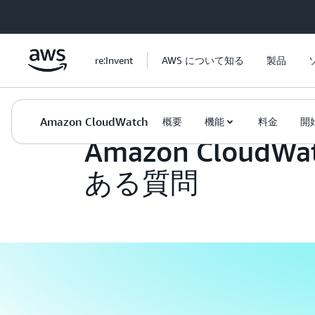
メインコンテンツに移動
re:Invent
AWS について知る
製品
管理とガバナンス
Amazon CloudWatch
よくあ
Amazon CloudWatch
概要
機能
料金
開
Amazon CloudW
ある質問