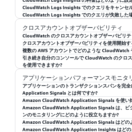
CloudWatch Logs Insights の料金はどのよう
す。インスタンスに送信されるメトリクスの数は、
2017 年 7 月以前、CloudWatch の料金は、
CloudWatch Logs Insights でのクエリを
詳細については、「
インスタンスで利用可能な Cloud
2 つの異なるセクションに分割されていました。これまでの
Logs Insights の料金はクエリ単位です。ク
CloudWatch Logs Insights でのクエリが失
CloudWatch Metrics、CloudWatch API の使用
に基づき課金されます。料金の詳細については、
Cl
はい。手動でクエリをキャンセルした場合、クエリ
Cloud」(EC2) 詳細セクションでレポートされる一方、Clou
り込んだログデータの量に対して課金されます。
いいえ。クエリが失敗した場合は課金されません。
クロスアカウントオブザーバビリティ
Dashboards の料金は「CloudWatch」詳
CloudWatch のクロスアカウントオブザーバビリ
月の AWS CloudWatch 使用状況および請求
クロスアカウントオブザーバビリティを使用開始す
CloudWatch Metrics、Alarms、API の使
CloudWatch のクロスアカウントオブザーバビ
複数の AWS アカウントでどのような CloudWat
「CloudWatch」セクションに移動され、お客様の C
またがるアプリケーションのモニタリングやトラブ
クロスアカウントオブザーバビリティでは、2 つ
引き続き自分のコンソールで CloudWatch の
「CloudWatch」セクションに統合されることにな
クロスアカウントオブザーバビリティを使用すれば
す。「モニタリングアカウント」は、他のアカウン
クロスアカウントオブザーバビリティを使用すれば
を使用できますか?
影響しません。お客様の請求書、ならびにコストと
シームレスにメトリクス、ログ、トレースを検索、
タを表示し、やりとりできる中央の AWS アカウ
ググループを中央のビューから検索したり、複数のアカウント
CloudWatch の料金が 1 つのセクションに表
ケーションのクロスアカウント集計ビューから始め
に存在するリソースのオブザーバビリティデータを生
したり、Live Tail 分析を実行したり、ログエン
CloudWatch のクロスアカウントモニタリング
アプリケーションパフォーマンスモニタリン
的に特定し、関連するトレース、メトリクス、ログ
ニタリングアカウントとソースアカウントを特定し
るためにアカウント間で貢献者インサイトルールを
どちらも CloudWatch コンソールで利用できるよう
アプリケーションのトランザクションスパンを完全に可視化
さらに、CloudWatch には「Estimated Char
止めることができます。クロスアカウントモニタリ
テレメトリデータを選択して、クロスアカウントモ
用して、多くのアカウントのメトリクスを統合ビュ
ントの観測性を設定すると、クロスアカウント、ク
Application Signals とは何ですか?
りますが、これは「Total Estimated Charge」(合
スアカウントデータアクセスとナビゲーションは、
単にセントラルモニタリングアカウントを設定でき
リクスを評価するアラームを作成して異常やトレン
はコンソールから削除されます。CloudWatch 
Amazon CloudWatch Application Sign
ービス別) に細分化して確認できます。「Total Estim
作業を減らし、解決のための貴重な時間を節約する
AWS 組織全体にデプロイされたアプリケーション
シュボードで可視化したりすることができます。また
Amazon CloudWatch では、アプリケーシ
ペリエンスは、一度に 1 つのリージョン内で利用
Amazon CloudWatch Application Sig
は変動しません。ただし、ServiceName が「Am
ーバビリティは CloudWatch の統合されたオブ
ることができます。CloudWatch のクロスアカ
ン内の複数の AWS アカウントにまたがるメトリ
るため、開発者はあらゆる規模で、高機能な検索お
アカウント、クロスリージョン機能は、IAM ロー
Application Signals を使用するには、Cloud
ンのモニタリングにどのように役立ちますか?
ServiceName が「AmazonCloudWatch
可用性に影響を与える可能性のあるアプリケーショ
クスストリームを設定することもできます。クロス
す。この包括的なソリューションは、サンプリング
することができます。CloudWatch のクロスア
るか、Amazon EKS クラスターなどの AWS リソー
Amazon CloudWatch Application Signa
細分化した「EstimatedCharges」(見積料金
ティブに特定して、解決までの平均時間を短縮した
ServiceLens を使用してクロスアカウントア
ジネスインパクトとアプリケーションのパフォーマ
シーを定義するために Observability Access M
ケーションの導入は Amazon CloudWatch 
Amazon CloudWatch Application Signa
で、お客様の AmazonEC2 請求メトリクスが減少し A
Amazon CloudWatch Application Insigh