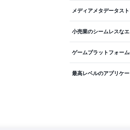
ユーザーコンテンツのメタ
メディアメタデータスト
ーネット規模のアプリケー
ションは、数百万人のユー
よび 1 秒間に数百万回の
リアルタイム動画ストリー
小売業のシームレスなエ
のメディアやエンターテイ
ンカレンシーをスケールし
プリケーションにより低レ
ショッピングカート、ワー
ゲームプラットフォーム
ァイルをデプロイするため
DynamoDB は、大量
サポートし、1 秒間に数
運用コストをかけずに、イ
最高レベルのアプリケー
イヤーデータ、セッション
の同時接続ユーザーに対応
す。
アプリケーションが常に利
最新データも常に読み取れ
サービスのアプリケーシ