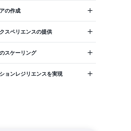
データやキャッシュをサポートするインタ
アの作成
ションを構築します。これらのアプリケー
ザーに対する高い同時実行性と接続性、お
リクエストを必要とします。
ミングやインタラクティブコンテンツなど
クスペリエンスの提供
メントのワークロードのスループットとコ
、AWS リージョン間のマルチリージョンレ
イテンシーを実現します。
クフローエンジン、在庫追跡、顧客プロフ
のスケーリング
のデザインパターンを使用します。
のトラフィックや極端にスケールしたイベントを
百万回のクエリを処理できます。
ノベーションの推進に集中できます。プレ
ションレジリエンスを実現
履歴、リーダーボードを使って、数百万人
したゲームプラットフォームを構築できま
用可能な状態に保たれ、どのリージョンの
るようにします。特に、支払い処理や金融
ョンに最適です。