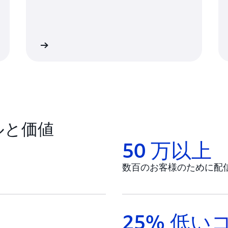
詳細
詳
ールと価値
50 万以上
数百のお客様のために配信
25% 低い