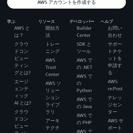
AWS アカウントを作成する
学ぶ
リソース
デベロッパー
ヘルプ
AWS と
開始方
Builder
お問い
は？
法
Center
合わせ
クラウ
トレー
SDK と
サポー
ドコン
ニング
ツール
トチケ
ピュー
ットを
AWS
AWS で
ティン
申請す
Trust
の .NET
グとは?
る
Center
AWS で
エージ
AWS
AWS ソ
の
ェンテ
re:Post
リュー
Python
ィック
ション
ナレッ
AWS で
AI とは?
ライブ
ジセン
の Java
クラウ
ラリ
ター
AWS で
ドコン
アーキ
AWS サ
の PHP
ピュー
テクチ
ポート
AWS で