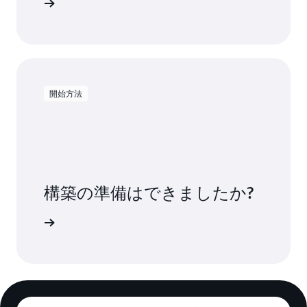
セスする
開始方法
構築の準備はできましたか?
e の開始方法