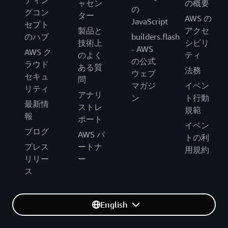
ティン
ャセン
の概要
の
グコン
ター
AWS の
JavaScript
セプト
製品と
アクセ
のハブ
builders.flash
技術上
シビリ
- AWS
AWS ク
のよく
ティ
の公式
ラウド
ある質
法務
ウェブ
セキュ
問
マガジ
イベン
リティ
アナリ
ン
ト行動
最新情
ストレ
規範
報
ポート
イベン
ブログ
AWS パ
トの利
プレス
ートナ
用規約
リリー
ー
ス
English