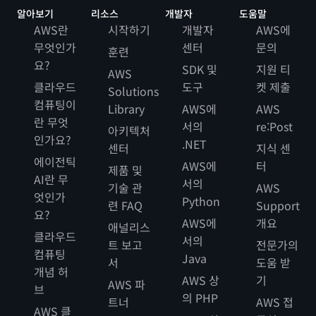
알아보기
리소스
개발자
도움말
AWS란
시작하기
개발자
AWS에
무엇인가
센터
문의
훈련
요?
SDK 및
지원 티
AWS
클라우드
도구
켓 제출
Solutions
컴퓨팅이
Library
AWS에
AWS
란 무엇
서의
re:Post
아키텍처
인가요?
.NET
센터
지식 센
에이전틱
AWS에
터
제품 및
AI란 무
서의
기술 관
AWS
엇인가
Python
련 FAQ
Support
요?
AWS에
개요
애널리스
클라우드
서의
트 보고
전문가의
컴퓨팅
Java
서
도움 받
개념 허
AWS 상
기
AWS 파
브
의 PHP
트너
AWS 접
AWS 클