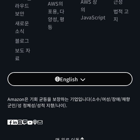
AWS 상
근성
AWS의
라우드
의
포용, 다
법적 고
보안
JavaScript
양성, 평
지
새로운
등
소식
블로그
보도 자
료
English
Amazon은 기회 균등을 보장하는 기업입니다(소수/여성/장애/재향
군인/성 정체성/성적 지향/나이).
맨 위로 이동