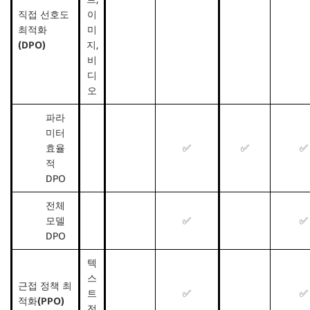
직접 선호도
이
최적화
미
(DPO)
지,
비
디
오
파라
미터
효율
✅
✅
✅
적
DPO
전체
모델
✅
✅
DPO
텍
스
근접 정책 최
트
✅
✅
적화(PPO)
전