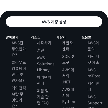
AWS 계정 생성
알아보기
리소스
개발자
도움말
AWS란
시작하기
개발자
AWS에
무엇인가
센터
문의
훈련
요?
SDK 및
지원 티
AWS
클라우드
도구
켓 제출
Solutions
컴퓨팅이
Library
AWS에
AWS
란 무엇
서의
re:Post
아키텍처
인가요?
.NET
센터
지식 센
에이전틱
AWS에
터
제품 및
AI란 무
서의
기술 관
AWS
엇인가
Python
련 FAQ
Support
요?