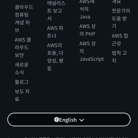
AWS에
개요
애널리스
클라우드
서의
트 보고
전문가의
컴퓨팅
Java
서
도움 받
개념 허
AWS 상
기
AWS 파
브
의 PHP
트너
AWS 접
AWS 클
AWS 상
근성
AWS의
라우드
의
포용, 다
법적 고
보안
JavaScript
양성, 평
지
새로운
등
소식
블로그
보도 자
료
English