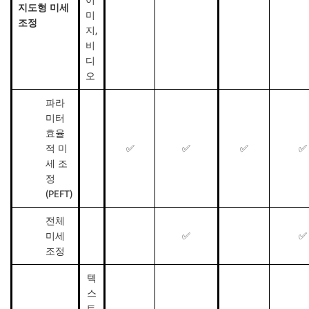
지도형 미세
미
조정
지,
비
디
오
파라
미터
효율
적 미
✅
✅
✅
✅
세 조
정
(PEFT)
전체
미세
✅
✅
조정
텍
스
트,