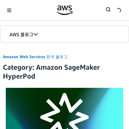
Skip to Main Content
AWS 블로그
홈
Amazon Web Services 한국 블로그
에디션
Category: Amazon SageMaker
HyperPod