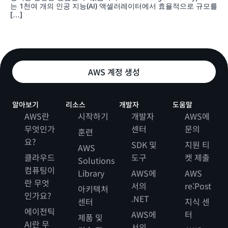
는 1천여 개의 인공 지능(AI) 액셀러레이터에서 효율적으로 규모를
[…]
AWS 계정 생성
알아보기
리소스
개발자
도움말
AWS란
시작하기
개발자
AWS에
무엇인가
센터
문의
훈련
요?
SDK 및
지원 티
AWS
클라우드
도구
켓 제출
Solutions
컴퓨팅이
Library
AWS에
AWS
란 무엇
서의
re:Post
아키텍처
인가요?
.NET
센터
지식 센
에이전틱
AWS에
터
제품 및
AI란 무
서의