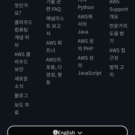
기술 관
AWS
엇인가
Python
련 FAQ
Support
요?
AWS에
개요
애널리스
클라우드
서의
트 보고
전문가의
컴퓨팅
Java
서
도움 받
개념 허
AWS 상
기
AWS 파
브
의 PHP
트너
AWS 접
AWS 클
AWS 상
근성
AWS의
라우드
의
포용, 다
법적 고
보안
JavaScript
양성, 평
지
새로운
등
소식
블로그
보도 자
료
English