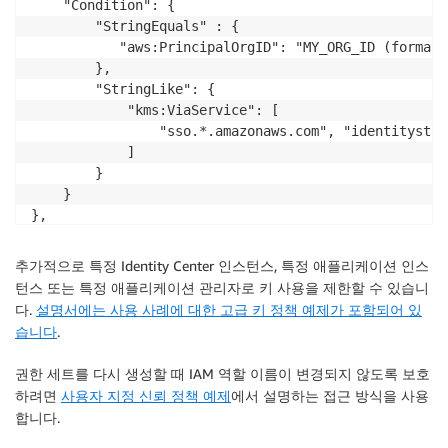
    "Condition": {

			"Effect": "Allow",

        "StringEquals" : {

			"Principal": {

           "aws:PrincipalOrgID": "MY_ORG_ID (format:
				"Service": [

        },

					"sso.amazonaws.com",

        "StringLike": {

					"identitystore.amazonaws.com"

            "kms:ViaService": [

				]

                "sso.*.amazonaws.com", "identitystor
			},

            ]

			"Action": [

        }

				"kms:Decrypt",

    }

				"kms:ReEncryptTo",

},

				"kms:ReEncryptFrom",

{

				"kms:GenerateDataKeyWithoutPlaintext"

   "Sid": "Allow_managed_apps_to_use_the_KMS_Key",

추가적으로 특정 Identity Center 인스턴스, 특정 애플리케이션 인스
			],

   "Effect": "Allow",

턴스 또는 특정 애플리케이션 관리자로 키 사용을 제한할 수 있습니
			"Resource": "*",

   "Principal": "*",

다.
설명서에는 사용 사례에 대한 고급 키 정책 예제가 포함되어 있
            "Condition": {

   "Action": [

습니다
.
    	       "StringEquals": { 

      "kms:Decrypt"

                      "aws:SourceAccount": "<Identit
    ],

권한 세트를 다시 생성할 때 IAM 역할 이름이 변경되지 않도록 보호
	           }

   "Resource": "*",

하려면
사용자 지정 신뢰 정책 예제
에서 설명하는 접근 방식을 사용
            }		

   "Condition": {

합니다.
		},

      "Bool": { "aws:PrincipalIsAWSService": "true" }
		{

      "StringLike": {
