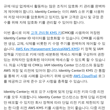
규제 대상 업계에서 활동하는 많은 조직이 암호화 키 관리를 완벽하
게 제어해야 합니다. Identity Center는 이미 AWS 소유 키를 사용하
여 저장 데이터를 암호화하고 있지만, 일부 고객은 감사 및 규정 준
수를 위해 자체 암호화 키를 관리할 수 있어야 합니다.
이번 출시로 이제
고객 관리형 KMS 키
(CMK)를 사용하여 저장된
Identity Center ID 데이터를 암호화할 수 있습니다. CMK를 사용하
면 생성, 교체, 삭제를 비롯한 키 수명 주기를 완벽하게 제어할 수 있
습니다.
AWS Key Management Service(AWS KMS)
키 정책 및 IAM
정책을 기반으로 키에 대한 세분화된 액세스 제어를 구성하여 권한
있는 위탁자만 암호화된 데이터에 액세스할 수 있도록 할 수 있습니
다. 처음 시작할 때 CMK는 IAM Identity Center 인스턴스와 동일한
AWS 계정 및 리전에 있어야 합니다. Identity Center와 KMS 간 통합
을 통해 키 사용 사례를 감사하기 위해 상세한
AWS CloudTrail
로그
를 제공하고 규제 준수 요구 사항을 충족할 수 있습니다.
Identity Center는 배포 요구 사항에 맞게 단일 리전 키와 다중 리전
키를 모두 지원합니다. Identity Center 인스턴스는 현재 단일 리전에
만 배포할 수 있지만 회사 정책에 따라 단일 리전 키로 제한되지 않
는 한 다중 리전 AWS KMS 키를 사용하는 것이 좋습니다. 다중 리전