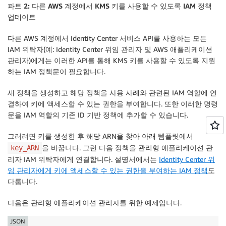
파트 2: 다른 AWS 계정에서 KMS 키를 사용할 수 있도록 IAM 정책
			"Sid": "Allow_IdentityCenter_and_IdentityStore_to_describe_the_KMS_key",

         "kms:ViaService": [

			"Effect": "Allow",

업데이트
             "sso.*.amazonaws.com", "identitystore.*
			"Principal": {

         ]

				"Service": [

다른 AWS 계정에서 Identity Center 서비스 API를 사용하는 모든
      },

					"sso.amazonaws.com",

IAM 위탁자(예: Identity Center 위임 관리자 및 AWS 애플리케이션
      "StringEquals": { "aws:SourceOrgID": "MY_ORG_I
					"identitystore.amazonaws.com"

관리자)에게는 이러한 API를 통해 KMS 키를 사용할 수 있도록 지원
   }

				]

하는 IAM 정책문이 필요합니다.
}
			},

			"Action": [

새 정책을 생성하고 해당 정책을 사용 사례와 관련된 IAM 역할에 연
				"kms:DescribeKey"

결하여 키에 액세스할 수 있는 권한을 부여합니다. 또한 이러한 명령
			],

문을 IAM 역할의 기존 ID 기반 정책에 추가할 수 있습니다.
			"Resource": "*"

		}		

그러려면 키를 생성한 후 해당 ARN을 찾아 아래 템플릿에서
	]

을 바꿉니다. 그런 다음 정책을 관리형 애플리케이션 관
key_ARN
}
리자 IAM 위탁자에게 연결합니다. 설명서에서는
Identity Center 위
임 관리자에게 키에 액세스할 수 있는 권한을 부여하는 IAM 정책
도
다룹니다.
다음은 관리형 애플리케이션 관리자를 위한 예제입니다.
JSON