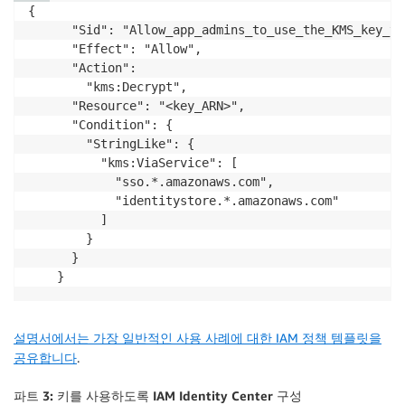
{

      "Sid": "Allow_app_admins_to_use_the_KMS_key_vi
      "Effect": "Allow",

      "Action": 

        "kms:Decrypt",

      "Resource": "<key_ARN>",

      "Condition": {

        "StringLike": {

          "kms:ViaService": [

            "sso.*.amazonaws.com",

            "identitystore.*.amazonaws.com"

          ]

        }

      }

    }
설명서에서는 가장 일반적인 사용 사례에 대한 IAM 정책 템플릿을
공유합니다
.
파트 3: 키를 사용하도록 IAM Identity Center 구성