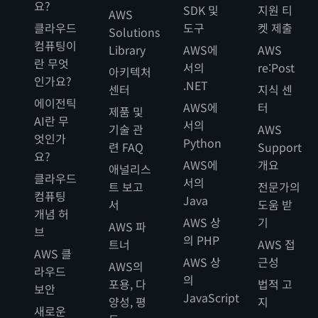
요?
SDK 및
지원 티
AWS
클라우드
도구
켓 제출
Solutions
컴퓨팅이
Library
AWS에
AWS
란 무엇
서의
re:Post
아키텍처
인가요?
.NET
센터
지식 센
에이전틱
AWS에
터
제품 및
AI란 무
서의
기술 관
AWS
엇인가
Python
련 FAQ
Support
요?
AWS에
개요
애널리스
클라우드
서의
트 보고
전문가의
컴퓨팅
Java
서
도움 받
개념 허
AWS 상
기
AWS 파
브
의 PHP
트너
AWS 접
AWS 클
AWS 상
근성
AWS의
라우드
의
포용, 다
법적 고
보안
JavaScript
양성, 평
지
새로운