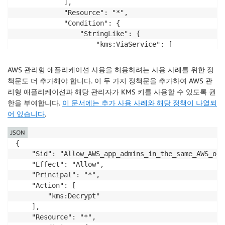
			],

			"Resource": "*",

			"Condition": {

				"StringLike": {

					"kms:ViaService": [

						"sso.*.amazonaws.com",

						"identitystore.*.amazonaws.com"

AWS 관리형 애플리케이션 사용을 허용하려는 사용 사례를 위한 정
					]

책문도 더 추가해야 합니다. 이 두 가지 정책문을 추가하여 AWS 관
				}

리형 애플리케이션과 해당 관리자가 KMS 키를 사용할 수 있도록 권
			}

한을 부여합니다.
이 문서에는 추가 사용 사례와 해당 정책이 나열되
		},

어 있습니다
.
		{

			"Sid": "Allow_IdentityCenter_admin_to_describe_the_KMS_key",

JSON
			"Effect": "Allow",

{

			"Principal": {

    "Sid": "Allow_AWS_app_admins_in_the_same_AWS_org
				"AWS": "ARN_OF_YOUR_IDENTITY_CENTER_ADMIN_IAM_ROLE"

    "Effect": "Allow",

			},

    "Principal": "*",

			"Action": "kms:DescribeKey",

    "Action": [

			"Resource": "*"

        "kms:Decrypt"

		},

    ],

		{

    "Resource": "*",

			"Sid": "Allow_IdentityCenter_and_IdentityStore_to_use_the_KMS_key",
