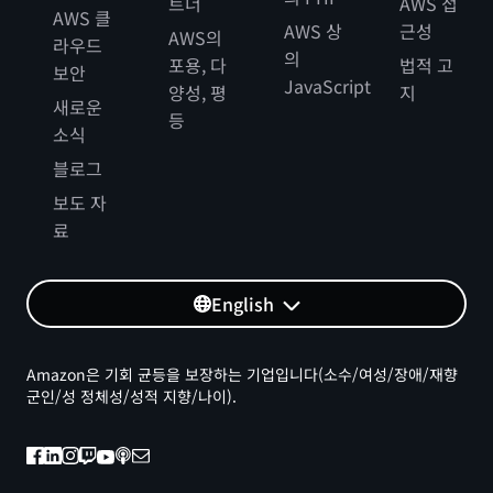
트너
AWS 접
AWS 클
AWS 상
근성
AWS의
라우드
의
포용, 다
법적 고
보안
JavaScript
양성, 평
지
새로운
등
소식
블로그
보도 자
료
English
Amazon은 기회 균등을 보장하는 기업입니다(소수/여성/장애/재향
군인/성 정체성/성적 지향/나이).