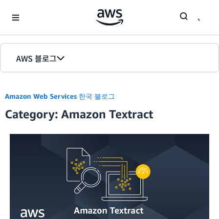
Skip to Main Content
AWS 블로그
홈
Amazon Web Services 한국 블로그
에디션
Category: Amazon Textract