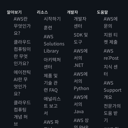
알아보기
리소스
개발자
도움말
AWS란
시작하기
개발자
AWS에
무엇인가
센터
문의
훈련
요?
SDK 및
지원 티
AWS
클라우드
도구
켓 제출
Solutions
컴퓨팅이
Library
AWS에
AWS
란 무엇
서의
re:Post
아키텍처
인가요?
.NET
센터
지식 센
에이전틱
AWS에
터
제품 및
AI란 무
서의
기술 관
AWS
엇인가
Python
련 FAQ
Support
요?
AWS에
개요
애널리스
클라우드
서의
트 보고
전문가의
컴퓨팅
Java
서
도움 받
개념 허
AWS 상
기
AWS 파
브
의 PHP