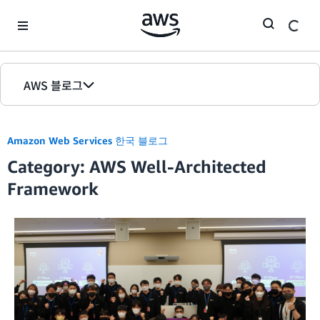
Skip to Main Content
AWS 블로그
홈
Amazon Web Services 한국 블로그
에디션
Category: AWS Well-Architected
Framework