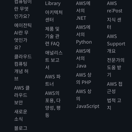
컴퓨팅이
Library
AWS에
AWS
란 무엇
서의
re:Post
아키텍처
인가요?
.NET
센터
지식 센
에이전틱
AWS에
터
제품 및
AI란 무
서의
기술 관
AWS
엇인가
Python
련 FAQ
Support
요?
AWS에
개요
애널리스
클라우드
서의
트 보고
전문가의
컴퓨팅
Java
서
도움 받
개념 허
AWS 상
기
AWS 파
브
의 PHP
트너
AWS 접
AWS 클
AWS 상
근성
AWS의
라우드
의
포용, 다
법적 고
보안
JavaScript
양성, 평
지
새로운
등
소식
블로그